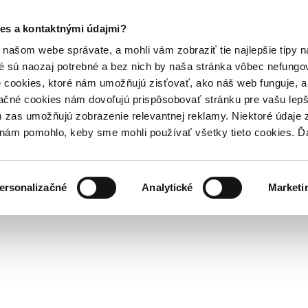
es a kontaktnými údajmi?
našom webe správate, a mohli vám zobraziť tie najlepšie tipy n
é sú naozaj potrebné a bez nich by naša stránka vôbec nefung
 cookies, ktoré nám umožňujú zisťovať, ako náš web funguje, a 
ačné cookies nám dovoľujú prispôsobovať stránku pre vašu lepši
zas umožňujú zobrazenie relevantnej reklamy. Niektoré údaje z
y nám pomohlo, keby sme mohli používať všetky tieto cookies. 
ersonalizačné
Analytické
Marketi