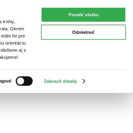
Povoliť všetko
a knihy,
ovala. Okrem
Odmietnuť
stále ho pre
u orientáciu.
dieľame aj s
Ďakujeme!
ngové
Zobraziť detaily