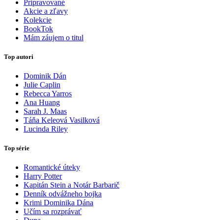
Pripravované
Akcie a zľavy
Kolekcie
BookTok
Mám záujem o titul
Top autori
Dominik Dán
Julie Caplin
Rebecca Yarros
Ana Huang
Sarah J. Maas
Táňa Keleová Vasilková
Lucinda Riley
Top série
Romantické úteky
Harry Potter
Kapitán Stein a Notár Barbarič
Denník odvážneho bojka
Krimi Dominika Dána
Učím sa rozprávať