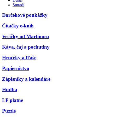
Duna
Smradi
Darčekové poukážky
Čítačky e-kníh
Vecičky od Martinusu
Káva, čaj a pochutiny
Hrnčeky a fľaše
Papiernictvo
Zápisníky a kalendáre
Hudba
LP platne
Puzzle