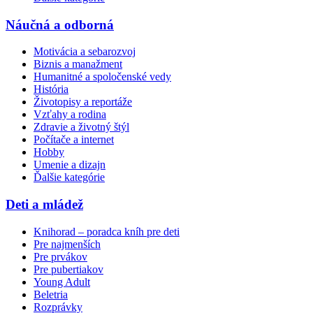
Náučná a odborná
Motivácia a sebarozvoj
Biznis a manažment
Humanitné a spoločenské vedy
História
Životopisy a reportáže
Vzťahy a rodina
Zdravie a životný štýl
Počítače a internet
Hobby
Umenie a dizajn
Ďalšie kategórie
Deti a mládež
Knihorad – poradca kníh pre deti
Pre najmenších
Pre prvákov
Pre pubertiakov
Young Adult
Beletria
Rozprávky