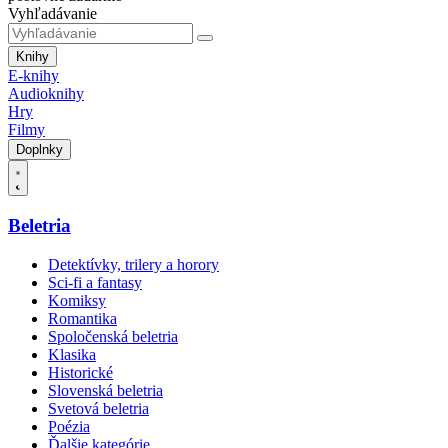
Vyhľadávanie
Knihy
E-knihy
Audioknihy
Hry
Filmy
Doplnky
Beletria
Detektívky, trilery a horory
Sci-fi a fantasy
Komiksy
Romantika
Spoločenská beletria
Klasika
Historické
Slovenská beletria
Svetová beletria
Poézia
Ďalšie kategórie