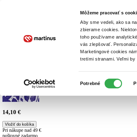
Doručenie
Kníhkupectvá
Knihovrátok
Poukážky
Knižný blog
Kontakt
Môžeme pracovať s cooki
Aby sme vedeli, ako sa na 
zbierame cookies. Niektor
E-knihy
Audioknihy
Hry
Filmy
Knihy
Doplnky
toho používame analytické
vás zlepšovať. Personaliz
Vyhľadávanie
Marketingové cookies nám 
tretími stranami. Veľmi b
Prihlásiť
Výber
Potrebné
P
súhlasu
14,10 €
Vložiť do košíka
Pri nákupe nad 49 €
poštovné zadarmo