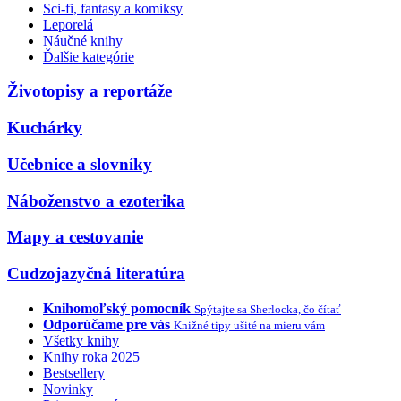
Sci-fi, fantasy a komiksy
Leporelá
Náučné knihy
Ďalšie kategórie
Životopisy a reportáže
Kuchárky
Učebnice a slovníky
Náboženstvo a ezoterika
Mapy a cestovanie
Cudzojazyčná literatúra
Knihomoľský pomocník
Spýtajte sa Sherlocka, čo čítať
Odporúčame pre vás
Knižné tipy ušité na mieru vám
Všetky knihy
Knihy roka 2025
Bestsellery
Novinky