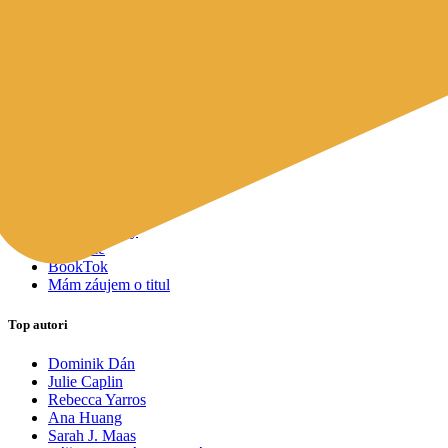
Mapy a cestovanie
Cudzojazyčná literatúra
Knihomoľský pomocník
Spýtajte sa Sherlocka, čo čítať
Odporúčame pre vás
Knižné tipy ušité na mieru vám
Všetky knihy
Knihy roka 2025
Bestsellery
Novinky
Pripravované
Akcie a zľavy
Kolekcie
BookTok
Mám záujem o titul
Top autori
Dominik Dán
Julie Caplin
Rebecca Yarros
Ana Huang
Sarah J. Maas