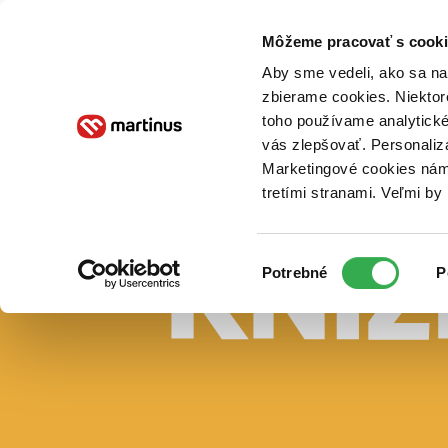
Doručenie
Kníhkupectvá
Knihovrátok
Poukážky
Knižný blog
Kontakt
Môžeme pracovať s cooki
Aby sme vedeli, ako sa na 
zbierame cookies. Niektor
E-knihy
Audioknihy
Hry
Filmy
Knihy
Doplnky
toho používame analytické
vás zlepšovať. Personaliz
Vyhľadávanie
Marketingové cookies nám 
tretími stranami. Veľmi b
Prihlásiť
Vyhľadávanie
Výber
Knihy
Potrebné
P
súhlasu
E-knihy
Audioknihy
Hry
Filmy
Doplnky
Beletria