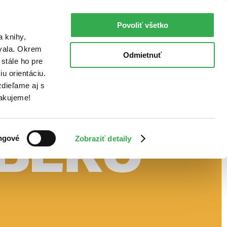
Povoliť všetko
a knihy,
ovala. Okrem
Odmietnuť
stále ho pre
u orientáciu.
dieľame aj s
Ďakujeme!
ngové
Zobraziť detaily