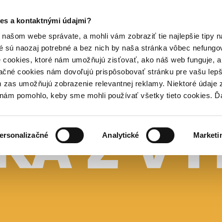
es a kontaktnými údajmi?
našom webe správate, a mohli vám zobraziť tie najlepšie tipy n
é sú naozaj potrebné a bez nich by naša stránka vôbec nefung
 cookies, ktoré nám umožňujú zisťovať, ako náš web funguje, a 
ačné cookies nám dovoľujú prispôsobovať stránku pre vašu lepši
zas umožňujú zobrazenie relevantnej reklamy. Niektoré údaje z
y nám pomohlo, keby sme mohli používať všetky tieto cookies. 
ersonalizačné
Analytické
Marketi