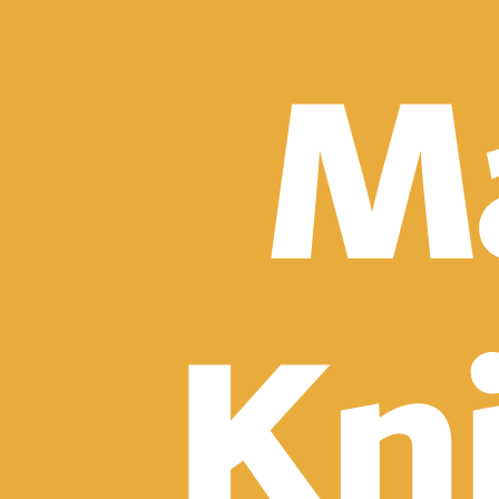
Detektívky, trilery a horory
Sci-fi a fantasy
Komiksy
Romantika
Spoločenská beletria
Klasika
Historické
Slovenská beletria
Svetová beletria
Poézia
Ďalšie kategórie
Náučná a odborná
Motivácia a sebarozvoj
Biznis a manažment
Humanitné a spoločenské vedy
História
Životopisy a reportáže
Vzťahy a rodina
Zdravie a životný štýl
Počítače a internet
Hobby
Umenie a dizajn