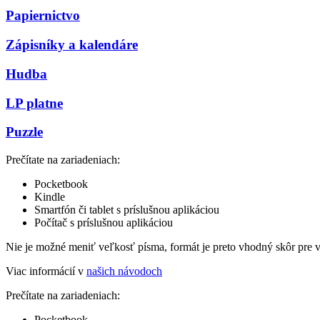
Papiernictvo
Zápisníky a kalendáre
Hudba
LP platne
Puzzle
Prečítate na zariadeniach:
Pocketbook
Kindle
Smartfón či tablet s príslušnou aplikáciou
Počítač s príslušnou aplikáciou
Nie je možné meniť veľkosť písma, formát je preto vhodný skôr pre 
Viac informácií v
našich návodoch
Prečítate na zariadeniach:
Pocketbook