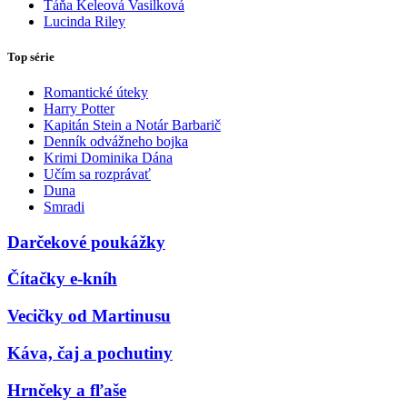
Táňa Keleová Vasilková
Lucinda Riley
Top série
Romantické úteky
Harry Potter
Kapitán Stein a Notár Barbarič
Denník odvážneho bojka
Krimi Dominika Dána
Učím sa rozprávať
Duna
Smradi
Darčekové poukážky
Čítačky e-kníh
Vecičky od Martinusu
Káva, čaj a pochutiny
Hrnčeky a fľaše