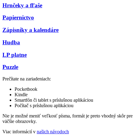
Hrnčeky a fľaše
Papiernictvo
Zápisníky a kalendáre
Hudba
LP platne
Puzzle
Prečítate na zariadeniach:
Pocketbook
Kindle
Smartfón či tablet s príslušnou aplikáciou
Počítač s príslušnou aplikáciou
Nie je možné meniť veľkosť písma, formát je preto vhodný skôr pre
väčšie obrazovky.
Viac informácií v
našich návodoch