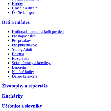
Hobby
Umenie a dizajn
Ďalšie kategórie
Deti a mládež
Knihorad – poradca kníh pre deti
Pre najmenších
Pre prvákov
Pre pubertiakov
Young Adult
Beletria
Rozprávky
Sci-fi, fantasy a komiksy
Leporelá
Náučné knihy
Ďalšie kategórie
Životopisy a reportáže
Kuchárky
Učebnice a slovníky