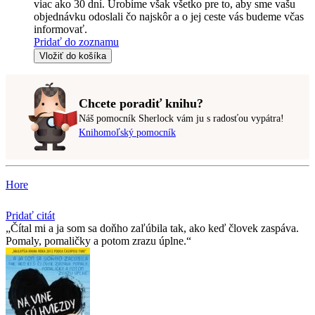
viac ako 30 dní. Urobíme však všetko pre to, aby sme vašu
objednávku odoslali čo najskôr a o jej ceste vás budeme včas
informovať.
Pridať do zoznamu
Vložiť do košíka
Chcete poradiť knihu?
Náš pomocník Sherlock vám ju s radosťou vypátra!
Knihomoľský pomocník
Hore
Pridať citát
Čítal mi a ja som sa doňho zaľúbila tak, ako keď človek zaspáva.
Pomaly, pomaličky a potom zrazu úplne.