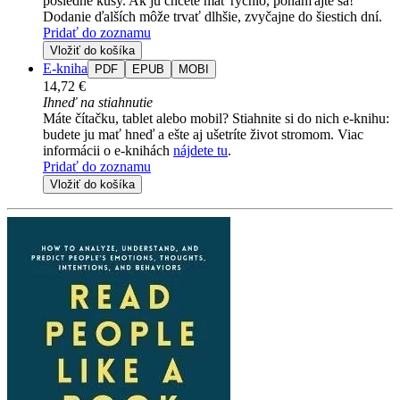
posledné kusy. Ak ju chcete mať rýchlo, ponáhľajte sa!
Dodanie ďalších môže trvať dlhšie, zvyčajne do šiestich dní.
Pridať do zoznamu
Vložiť do košíka
E-kniha
PDF
EPUB
MOBI
14,72 €
Ihneď na stiahnutie
Máte čítačku, tablet alebo mobil? Stiahnite si do nich e-knihu:
budete ju mať hneď a ešte aj ušetríte život stromom. Viac
informácii o e-knihách
nájdete tu
.
Pridať do zoznamu
Vložiť do košíka