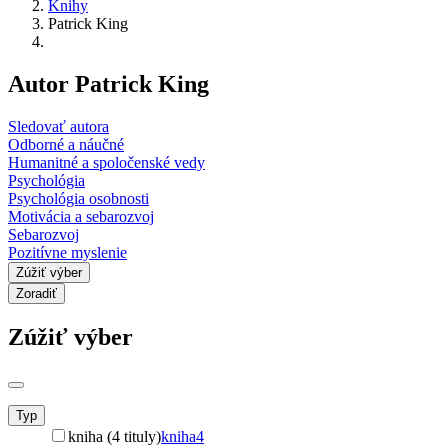
Knihy
Patrick King
Autor Patrick King
Sledovať autora
Odborné a náučné
Humanitné a spoločenské vedy
Psychológia
Psychológia osobnosti
Motivácia a sebarozvoj
Sebarozvoj
Pozitívne myslenie
Zúžiť výber
Zoradiť
Zúžiť výber
Typ
kniha (4 tituly)
kniha
4