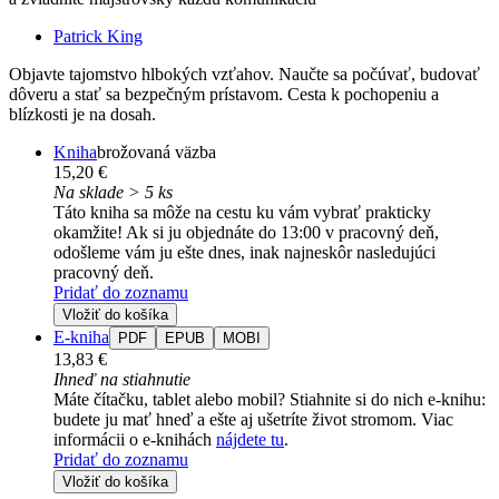
Patrick King
Objavte tajomstvo hlbokých vzťahov. Naučte sa počúvať, budovať
dôveru a stať sa bezpečným prístavom. Cesta k pochopeniu a
blízkosti je na dosah.
Kniha
brožovaná väzba
15,20 €
Na sklade > 5 ks
Táto kniha sa môže na cestu ku vám vybrať prakticky
okamžite! Ak si ju objednáte do 13:00 v pracovný deň,
odošleme vám ju ešte dnes, inak najneskôr nasledujúci
pracovný deň.
Pridať do zoznamu
Vložiť do košíka
E-kniha
PDF
EPUB
MOBI
13,83 €
Ihneď na stiahnutie
Máte čítačku, tablet alebo mobil? Stiahnite si do nich e-knihu:
budete ju mať hneď a ešte aj ušetríte život stromom. Viac
informácii o e-knihách
nájdete tu
.
Pridať do zoznamu
Vložiť do košíka