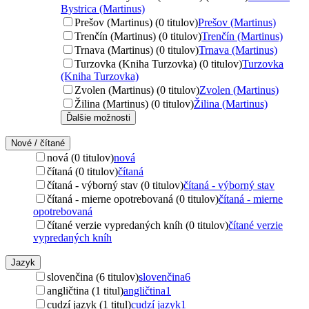
Bystrica (Martinus)
Prešov (Martinus) (0 titulov)
Prešov (Martinus)
Trenčín (Martinus) (0 titulov)
Trenčín (Martinus)
Trnava (Martinus) (0 titulov)
Trnava (Martinus)
Turzovka (Kniha Turzovka) (0 titulov)
Turzovka
(Kniha Turzovka)
Zvolen (Martinus) (0 titulov)
Zvolen (Martinus)
Žilina (Martinus) (0 titulov)
Žilina (Martinus)
Ďalšie možnosti
Nové / čítané
nová (0 titulov)
nová
čítaná (0 titulov)
čítaná
čítaná - výborný stav (0 titulov)
čítaná - výborný stav
čítaná - mierne opotrebovaná (0 titulov)
čítaná - mierne
opotrebovaná
čítané verzie vypredaných kníh (0 titulov)
čítané verzie
vypredaných kníh
Jazyk
slovenčina (6 titulov)
slovenčina
6
angličtina (1 titul)
angličtina
1
cudzí jazyk (1 titul)
cudzí jazyk
1