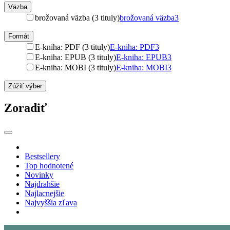
Väzba
brožovaná väzba (3 tituly)
brožovaná väzba
3
Formát
E-kniha: PDF (3 tituly)
E-kniha: PDF
3
E-kniha: EPUB (3 tituly)
E-kniha: EPUB
3
E-kniha: MOBI (3 tituly)
E-kniha: MOBI
3
Zúžiť výber
Zoradiť
Bestsellery
Top hodnotené
Novinky
Najdrahšie
Najlacnejšie
Najvyššia zľava