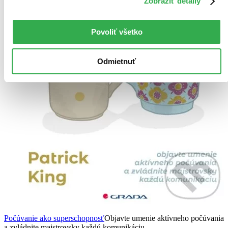
Zobraziť detaily
Povoliť všetko
Odmietnuť
Počúvanie ako superschopnosť
Objavte umenie aktívneho počúvania
a zvládnite majstrovsky každú komunikáciu