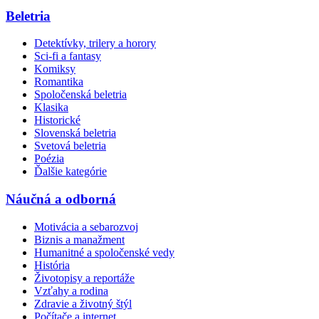
Beletria
Detektívky, trilery a horory
Sci-fi a fantasy
Komiksy
Romantika
Spoločenská beletria
Klasika
Historické
Slovenská beletria
Svetová beletria
Poézia
Ďalšie kategórie
Náučná a odborná
Motivácia a sebarozvoj
Biznis a manažment
Humanitné a spoločenské vedy
História
Životopisy a reportáže
Vzťahy a rodina
Zdravie a životný štýl
Počítače a internet