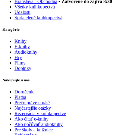
Bratislava - Obchodná
• Zatvorené do zajtra 8:30
Všetky kníhkupectvá
Udalosti
Spriatelené kníhkupectvá
Kategórie
Knihy
E-knihy
Audioknihy
Hry
Filmy
Doplnky
Nakupujte u nás
Doručenie
Platba
Prečo práve u nás?
Najčastejšie otázky
Rezervácia v kníhkupectve
Ako čítať e-knihy
Ako počúvať audioknihy
Pre školy a knižnice