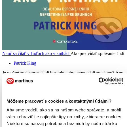
Nauč sa čítať v ľuďoch ako v knihách
Ako predvídať správanie ľudí
Patrick King
Je možné analyzovať ľudí bez toho, aby nepovedali ani slovo? Áno,
je. Naučte sa, ako „čítať myšlienky“ a nadviazať hlboké spojenia.
Odhaľte lži v každodennom živote a pochopte, ako funguje ľudská
psychika...
Kniha
brožovaná väzba
Môžeme pracovať s cookies a kontaktnými údajmi?
17,50 €
Na sklade > 5 ks
Aby sme vedeli, ako sa na našom webe správate, a mohli
Táto kniha sa môže na cestu ku vám vybrať prakticky
vám zobraziť tie najlepšie tipy na knihy, zbierame cookies.
okamžite! Ak si ju objednáte do 13:00 v pracovný deň,
odošleme vám ju ešte dnes, inak najneskôr nasledujúci
Niektoré sú naozaj potrebné a bez nich by naša stránka