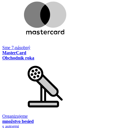
Sme 7-násobný
MasterCard
Obchodník roka
Organizujeme
množstvo besied
s autormi