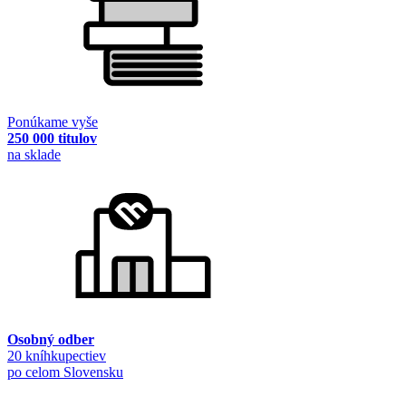
Ponúkame vyše
250 000 titulov
na sklade
Osobný odber
20 kníhkupectiev
po celom Slovensku