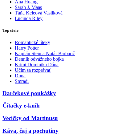
Ana Huang
Sarah J. Maas
Táňa Keleová Vasilková
Lucinda Riley
Top série
Romantické úteky
Harry Potter
Kapitán Stein a Notár Barbarič
Denník odvážneho bojka
Krimi Dominika Dána
Učím sa rozprávať
Duna
Smradi
Darčekové poukážky
Čítačky e-kníh
Vecičky od Martinusu
Káva, čaj a pochutiny