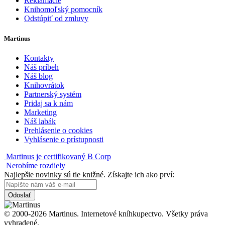
Reklamácie
Knihomoľský pomocník
Odstúpiť od zmluvy
Martinus
Kontakty
Náš príbeh
Náš blog
Knihovrátok
Partnerský systém
Pridaj sa k nám
Marketing
Náš labák
Prehlásenie o cookies
Vyhlásenie o prístupnosti
Martinus je certifikovaný B Corp
Nerobíme rozdiely
Najlepšie novinky sú tie knižné. Získajte ich ako prví:
Odoslať
© 2000-2026 Martinus. Internetové kníhkupectvo. Všetky práva
vyhradené.