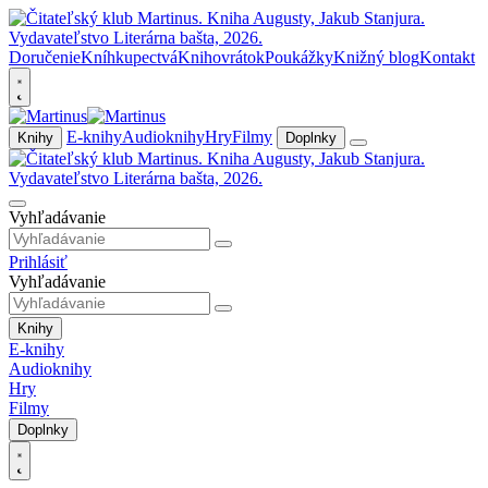
Doručenie
Kníhkupectvá
Knihovrátok
Poukážky
Knižný blog
Kontakt
E-knihy
Audioknihy
Hry
Filmy
Knihy
Doplnky
Vyhľadávanie
Prihlásiť
Vyhľadávanie
Knihy
E-knihy
Audioknihy
Hry
Filmy
Doplnky