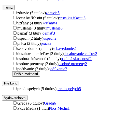
Téma
zdravie (5 titulov)
zdravie
5
cesta ku šťastiu (5 titulov)
cesta ku šťastiu
5
vzťahy (4 tituly)
vzťahy
4
myslenie (3 tituly)
myslenie
3
pamäť (3 tituly)
pamäť
3
úspech (2 tituly)
úspech
2
práca (2 tituly)
práca
2
sebavedomie (2 tituly)
sebavedomie
2
dosahovanie cieľov (2 tituly)
dosahovanie cieľov
2
osobná skúsenosť (2 tituly)
osobná skúsenosť
2
osobné premeny (2 tituly)
osobné premeny
2
počúvanie (2 tituly)
počúvanie
2
Ďalšie možnosti
Pre koho
pre dospelých (5 titulov)
pre dospelých
5
Vydavateľstvo
Grada (6 titulov)
Grada
6
Pkcs Media (1 titul)
Pkcs Media
1