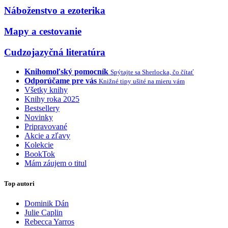
Náboženstvo a ezoterika
Mapy a cestovanie
Cudzojazyčná literatúra
Knihomoľský pomocník
Spýtajte sa Sherlocka, čo čítať
Odporúčame pre vás
Knižné tipy ušité na mieru vám
Všetky knihy
Knihy roka 2025
Bestsellery
Novinky
Pripravované
Akcie a zľavy
Kolekcie
BookTok
Mám záujem o titul
Top autori
Dominik Dán
Julie Caplin
Rebecca Yarros