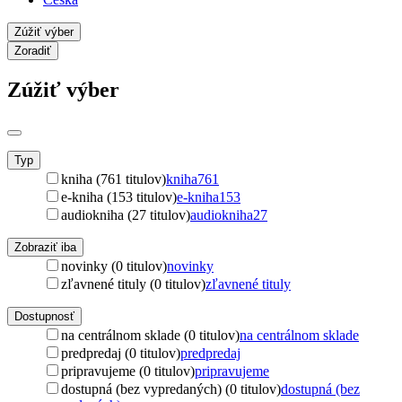
Zúžiť výber
Zoradiť
Zúžiť výber
Typ
kniha (761 titulov)
kniha
761
e-kniha (153 titulov)
e-kniha
153
audiokniha (27 titulov)
audiokniha
27
Zobraziť iba
novinky (0 titulov)
novinky
zľavnené tituly (0 titulov)
zľavnené tituly
Dostupnosť
na centrálnom sklade (0 titulov)
na centrálnom sklade
predpredaj (0 titulov)
predpredaj
pripravujeme (0 titulov)
pripravujeme
dostupná (bez vypredaných) (0 titulov)
dostupná (bez