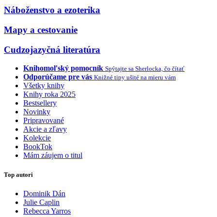
Náboženstvo a ezoterika
Mapy a cestovanie
Cudzojazyčná literatúra
Knihomoľský pomocník
Spýtajte sa Sherlocka, čo čítať
Odporúčame pre vás
Knižné tipy ušité na mieru vám
Všetky knihy
Knihy roka 2025
Bestsellery
Novinky
Pripravované
Akcie a zľavy
Kolekcie
BookTok
Mám záujem o titul
Top autori
Dominik Dán
Julie Caplin
Rebecca Yarros