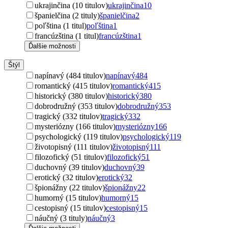
ukrajinčina (10 titulov)
ukrajinčina
10
španielčina (2 tituly)
španielčina
2
poľština (1 titul)
poľština
1
francúzština (1 titul)
francúzština
1
Ďalšie možnosti
Štýl
napínavý (484 titulov)
napínavý
484
romantický (415 titulov)
romantický
415
historický (380 titulov)
historický
380
dobrodružný (353 titulov)
dobrodružný
353
tragický (332 titulov)
tragický
332
mysteriózny (166 titulov)
mysteriózny
166
psychologický (119 titulov)
psychologický
119
životopisný (111 titulov)
životopisný
111
filozofický (51 titulov)
filozofický
51
duchovný (39 titulov)
duchovný
39
erotický (32 titulov)
erotický
32
špionážny (22 titulov)
špionážny
22
humorný (15 titulov)
humorný
15
cestopisný (15 titulov)
cestopisný
15
náučný (3 tituly)
náučný
3