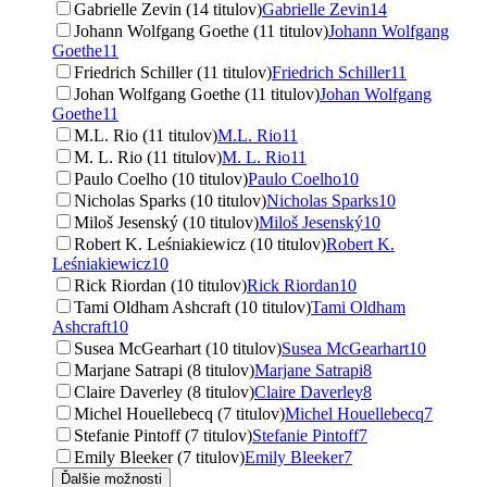
Gabrielle Zevin (14 titulov)
Gabrielle Zevin
14
Johann Wolfgang Goethe (11 titulov)
Johann Wolfgang
Goethe
11
Friedrich Schiller (11 titulov)
Friedrich Schiller
11
Johan Wolfgang Goethe (11 titulov)
Johan Wolfgang
Goethe
11
M.L. Rio (11 titulov)
M.L. Rio
11
M. L. Rio (11 titulov)
M. L. Rio
11
Paulo Coelho (10 titulov)
Paulo Coelho
10
Nicholas Sparks (10 titulov)
Nicholas Sparks
10
Miloš Jesenský (10 titulov)
Miloš Jesenský
10
Robert K. Leśniakiewicz (10 titulov)
Robert K.
Leśniakiewicz
10
Rick Riordan (10 titulov)
Rick Riordan
10
Tami Oldham Ashcraft (10 titulov)
Tami Oldham
Ashcraft
10
Susea McGearhart (10 titulov)
Susea McGearhart
10
Marjane Satrapi (8 titulov)
Marjane Satrapi
8
Claire Daverley (8 titulov)
Claire Daverley
8
Michel Houellebecq (7 titulov)
Michel Houellebecq
7
Stefanie Pintoff (7 titulov)
Stefanie Pintoff
7
Emily Bleeker (7 titulov)
Emily Bleeker
7
Ďalšie možnosti