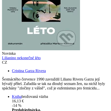
Novinka
Lilianino nekonečné léto
CZ
Cristina Garza Rivera
Šestnáctého července 1990 zavraždil Lilianu Riveru Garzu její
bývalý přítel. Zařadila se tak na dlouhý seznam žen, na nichž byly
spáchány "zločiny z vášně", což je eufemismus pro femicidu...
Kniha
brožovaná väzba
16,13 €
-14 %
Predobjednávka,