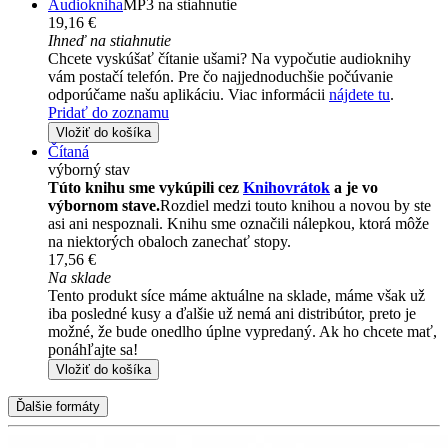
Audiokniha
MP3 na stiahnutie
19,16 €
Ihneď na stiahnutie
Chcete vyskúšať čítanie ušami? Na vypočutie audioknihy
vám postačí telefón. Pre čo najjednoduchšie počúvanie
odporúčame našu aplikáciu. Viac informácii
nájdete tu
.
Pridať do zoznamu
Vložiť do košíka
Čítaná
výborný stav
Túto knihu sme vykúpili cez
Knihovrátok
a je vo
výbornom stave.
Rozdiel medzi touto knihou a novou by ste
asi ani nespoznali. Knihu sme označili nálepkou, ktorá môže
na niektorých obaloch zanechať stopy.
17,56 €
Na sklade
Tento produkt síce máme aktuálne na sklade, máme však už
iba posledné kusy a ďalšie už nemá ani distribútor, preto je
možné, že bude onedlho úplne vypredaný. Ak ho chcete mať,
ponáhľajte sa!
Vložiť do košíka
Ďalšie formáty