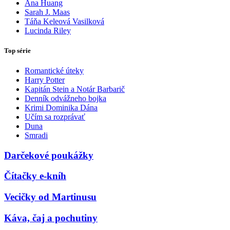
Ana Huang
Sarah J. Maas
Táňa Keleová Vasilková
Lucinda Riley
Top série
Romantické úteky
Harry Potter
Kapitán Stein a Notár Barbarič
Denník odvážneho bojka
Krimi Dominika Dána
Učím sa rozprávať
Duna
Smradi
Darčekové poukážky
Čítačky e-kníh
Vecičky od Martinusu
Káva, čaj a pochutiny