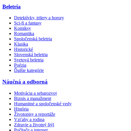
Beletria
Detektívky, trilery a horory
Sci-fi a fantasy
Komiksy
Romantika
Spoločenská beletria
Klasika
Historické
Slovenská beletria
Svetová beletria
Poézia
Ďalšie kategórie
Náučná a odborná
Motivácia a sebarozvoj
Biznis a manažment
Humanitné a spoločenské vedy
História
Životopisy a reportáže
Vzťahy a rodina
Zdravie a životný štýl
Počítače a internet