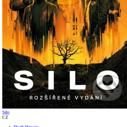
Silo
CZ
Hugh Howey