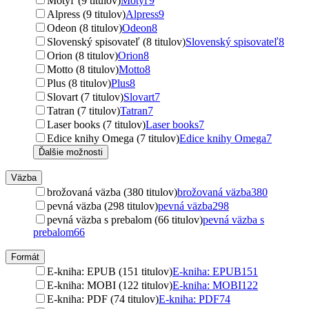
Motýľ (9 titulov)
Motýľ
9
Alpress (9 titulov)
Alpress
9
Odeon (8 titulov)
Odeon
8
Slovenský spisovateľ (8 titulov)
Slovenský spisovateľ
8
Orion (8 titulov)
Orion
8
Motto (8 titulov)
Motto
8
Plus (8 titulov)
Plus
8
Slovart (7 titulov)
Slovart
7
Tatran (7 titulov)
Tatran
7
Laser books (7 titulov)
Laser books
7
Edice knihy Omega (7 titulov)
Edice knihy Omega
7
Ďalšie možnosti
Väzba
brožovaná väzba (380 titulov)
brožovaná väzba
380
pevná väzba (298 titulov)
pevná väzba
298
pevná väzba s prebalom (66 titulov)
pevná väzba s
prebalom
66
Formát
E-kniha: EPUB (151 titulov)
E-kniha: EPUB
151
E-kniha: MOBI (122 titulov)
E-kniha: MOBI
122
E-kniha: PDF (74 titulov)
E-kniha: PDF
74