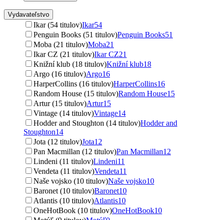
Vydavateľstvo
Ikar (54 titulov)
Ikar
54
Penguin Books (51 titulov)
Penguin Books
51
Moba (21 titulov)
Moba
21
Ikar CZ (21 titulov)
Ikar CZ
21
Knižní klub (18 titulov)
Knižní klub
18
Argo (16 titulov)
Argo
16
HarperCollins (16 titulov)
HarperCollins
16
Random House (15 titulov)
Random House
15
Artur (15 titulov)
Artur
15
Vintage (14 titulov)
Vintage
14
Hodder and Stoughton (14 titulov)
Hodder and
Stoughton
14
Jota (12 titulov)
Jota
12
Pan Macmillan (12 titulov)
Pan Macmillan
12
Lindeni (11 titulov)
Lindeni
11
Vendeta (11 titulov)
Vendeta
11
Naše vojsko (10 titulov)
Naše vojsko
10
Baronet (10 titulov)
Baronet
10
Atlantis (10 titulov)
Atlantis
10
OneHotBook (10 titulov)
OneHotBook
10