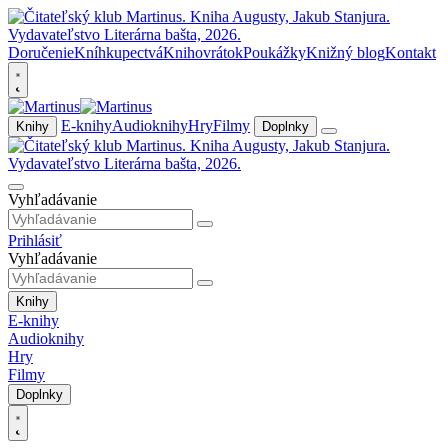
Doručenie
Kníhkupectvá
Knihovrátok
Poukážky
Knižný blog
Kontakt
E-knihy
Audioknihy
Hry
Filmy
Knihy
Doplnky
Vyhľadávanie
Prihlásiť
Vyhľadávanie
Knihy
E-knihy
Audioknihy
Hry
Filmy
Doplnky