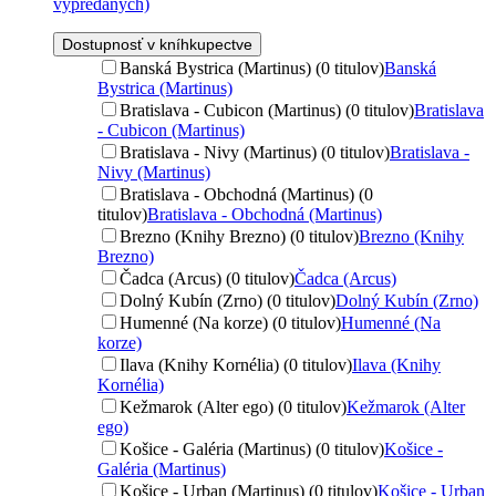
vypredaných)
Dostupnosť v kníhkupectve
Banská Bystrica (Martinus) (0 titulov)
Banská
Bystrica (Martinus)
Bratislava - Cubicon (Martinus) (0 titulov)
Bratislava
- Cubicon (Martinus)
Bratislava - Nivy (Martinus) (0 titulov)
Bratislava -
Nivy (Martinus)
Bratislava - Obchodná (Martinus) (0
titulov)
Bratislava - Obchodná (Martinus)
Brezno (Knihy Brezno) (0 titulov)
Brezno (Knihy
Brezno)
Čadca (Arcus) (0 titulov)
Čadca (Arcus)
Dolný Kubín (Zrno) (0 titulov)
Dolný Kubín (Zrno)
Humenné (Na korze) (0 titulov)
Humenné (Na
korze)
Ilava (Knihy Kornélia) (0 titulov)
Ilava (Knihy
Kornélia)
Kežmarok (Alter ego) (0 titulov)
Kežmarok (Alter
ego)
Košice - Galéria (Martinus) (0 titulov)
Košice -
Galéria (Martinus)
Košice - Urban (Martinus) (0 titulov)
Košice - Urban