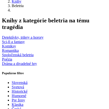
Knihy
Beletria
Knihy z kategórie beletria na tému
tragédia
Detektívky, trilery a horory
Sci-fi a fantasy
Komiksy
Romantika
Spoločenská beletria
Poézia
Dráma a divadelné hry
Populárne filtre
Slovenská
Svetová
Historické
Humorné
Pre ženy
Klasika
Česká