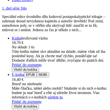
1. diel série
Silo
Speciální edice úvodního dílu kultovní postapokalyptické trilogie –
zahrnuje dosud nevydanou kapitolu a autorův dovětek! Pod zemí,
zamořenou jedy, se v obřím silu ukrývají lidé: naučili se tu žít,
milovat se i umírat. Jednou za čas je někdo z nich...
Kniha
brožovaná väzba
18,70 €
Na sklade 1 ks
Túto knihu máme síce aktuálne na sklade, máme však už iba
posledné kusy. Ak ju chcete mať rýchlo, ponáhľajte sa!
Dodanie ďalších môže trvať dlhšie, zvyčajne do piatich dní.
Pridať do zoznamu
Vložiť do košíka
E-kniha
EPUB
MOBI
16,40 €
Ihneď na stiahnutie
Máte čítačku, tablet alebo mobil? Stiahnite si do nich e-knihu:
budete ju mať hneď a ešte aj ušetríte život stromom. Viac
informácii o e-knihách
nájdete tu
.
Pridať do zoznamu
Vložiť do košíka