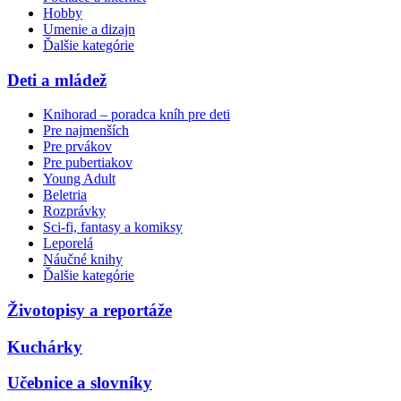
Hobby
Umenie a dizajn
Ďalšie kategórie
Deti a mládež
Knihorad – poradca kníh pre deti
Pre najmenších
Pre prvákov
Pre pubertiakov
Young Adult
Beletria
Rozprávky
Sci-fi, fantasy a komiksy
Leporelá
Náučné knihy
Ďalšie kategórie
Životopisy a reportáže
Kuchárky
Učebnice a slovníky