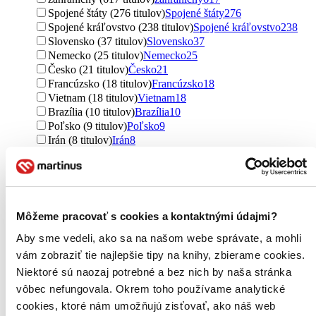
Spojené štáty (276 titulov)
Spojené štáty
276
Spojené kráľovstvo (238 titulov)
Spojené kráľovstvo
238
Slovensko (37 titulov)
Slovensko
37
Nemecko (25 titulov)
Nemecko
25
Česko (21 titulov)
Česko
21
Francúzsko (18 titulov)
Francúzsko
18
Vietnam (18 titulov)
Vietnam
18
Brazília (10 titulov)
Brazília
10
Poľsko (9 titulov)
Poľsko
9
Irán (8 titulov)
Irán
8
Austrália (7 titulov)
Austrália
7
Nigéria (7 titulov)
Nigéria
7
Mexiko (4 tituly)
Mexiko
4
severský (3 tituly)
severský
3
Švédsko (3 tituly)
Švédsko
3
Môžeme pracovať s cookies a kontaktnými údajmi?
Írsko (3 tituly)
Írsko
3
Aby sme vedeli, ako sa na našom webe správate, a mohli
Grécko (3 tituly)
Grécko
3
Izrael (3 tituly)
Izrael
3
vám zobraziť tie najlepšie tipy na knihy, zbierame cookies.
Taliansko (3 tituly)
Taliansko
3
Niektoré sú naozaj potrebné a bez nich by naša stránka
Argentína (2 tituly)
Argentína
2
vôbec nefungovala. Okrem toho používame analytické
Chorvátsko (2 tituly)
Chorvátsko
2
cookies, ktoré nám umožňujú zisťovať, ako náš web
Maďarsko (2 tituly)
Maďarsko
2