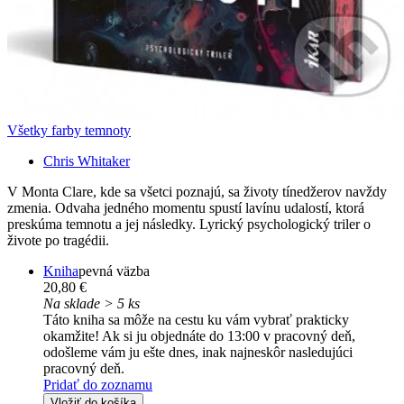
Všetky farby temnoty
Chris Whitaker
V Monta Clare, kde sa všetci poznajú, sa životy tínedžerov navždy
zmenia. Odvaha jedného momentu spustí lavínu udalostí, ktorá
preskúma temnotu a jej následky. Lyrický psychologický triler o
živote po tragédii.
Kniha
pevná väzba
20,80 €
Na sklade > 5 ks
Táto kniha sa môže na cestu ku vám vybrať prakticky
okamžite! Ak si ju objednáte do 13:00 v pracovný deň,
odošleme vám ju ešte dnes, inak najneskôr nasledujúci
pracovný deň.
Pridať do zoznamu
Vložiť do košíka