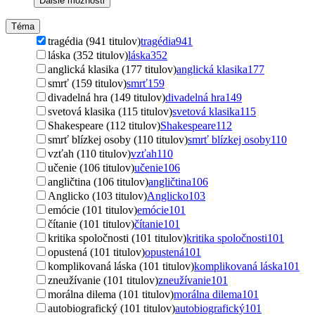
Ďalšie možnosti
Téma
tragédia (941 titulov)
tragédia
941
láska (352 titulov)
láska
352
anglická klasika (177 titulov)
anglická klasika
177
smrť (159 titulov)
smrť
159
divadelná hra (149 titulov)
divadelná hra
149
svetová klasika (115 titulov)
svetová klasika
115
Shakespeare (112 titulov)
Shakespeare
112
smrť blízkej osoby (110 titulov)
smrť blízkej osoby
110
vzťah (110 titulov)
vzťah
110
učenie (106 titulov)
učenie
106
angličtina (106 titulov)
angličtina
106
Anglicko (103 titulov)
Anglicko
103
emócie (101 titulov)
emócie
101
čítanie (101 titulov)
čítanie
101
kritika spoločnosti (101 titulov)
kritika spoločnosti
101
opustená (101 titulov)
opustená
101
komplikovaná láska (101 titulov)
komplikovaná láska
101
zneužívanie (101 titulov)
zneužívanie
101
morálna dilema (101 titulov)
morálna dilema
101
autobiografický (101 titulov)
autobiografický
101