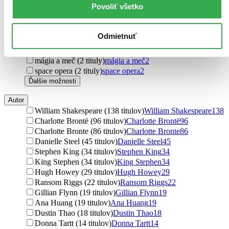
Povoliť všetko
komiksy (12 titulov)
komiksy
12
detektívky (10 titulov)
detektívky
10
psychotriller (5 titulov)
psychotriller
5
Odmietnuť
manga (3 tituly)
manga
3
náučné (2 tituly)
náučné
2
mágia a meč (2 tituly)
mágia a meč
2
space opera (2 tituly)
space opera
2
Ďalšie možnosti
Autor
William Shakespeare (138 titulov)
William Shakespeare
138
Charlotte Brontë (96 titulov)
Charlotte Brontë
96
Charlotte Bronte (86 titulov)
Charlotte Bronte
86
Danielle Steel (45 titulov)
Danielle Steel
45
Stephen King (34 titulov)
Stephen King
34
King Stephen (34 titulov)
King Stephen
34
Hugh Howey (29 titulov)
Hugh Howey
29
Ransom Riggs (22 titulov)
Ransom Riggs
22
Gillian Flynn (19 titulov)
Gillian Flynn
19
Ana Huang (19 titulov)
Ana Huang
19
Dustin Thao (18 titulov)
Dustin Thao
18
Donna Tartt (14 titulov)
Donna Tartt
14