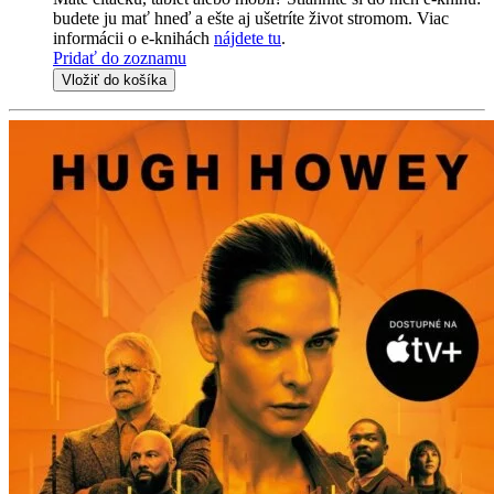
budete ju mať hneď a ešte aj ušetríte život stromom. Viac
informácii o e-knihách
nájdete tu
.
Pridať do zoznamu
Vložiť do košíka