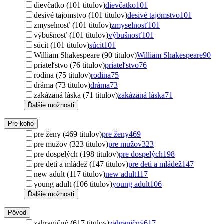
dievčatko (101 titulov)
dievčatko
101
desivé tajomstvo (101 titulov)
desivé tajomstvo
101
zmyselnosť (101 titulov)
zmyselnosť
101
výbušnosť (101 titulov)
výbušnosť
101
súcit (101 titulov)
súcit
101
William Shakespeare (90 titulov)
William Shakespeare
90
priateľstvo (76 titulov)
priateľstvo
76
rodina (75 titulov)
rodina
75
dráma (73 titulov)
dráma
73
zakázaná láska (71 titulov)
zakázaná láska
71
Ďalšie možnosti
Pre koho
pre ženy (469 titulov)
pre ženy
469
pre mužov (323 titulov)
pre mužov
323
pre dospelých (198 titulov)
pre dospelých
198
pre deti a mládež (147 titulov)
pre deti a mládež
147
new adult (117 titulov)
new adult
117
young adult (106 titulov)
young adult
106
Ďalšie možnosti
Pôvod
zahraničný (617 titulov)
zahraničný
617