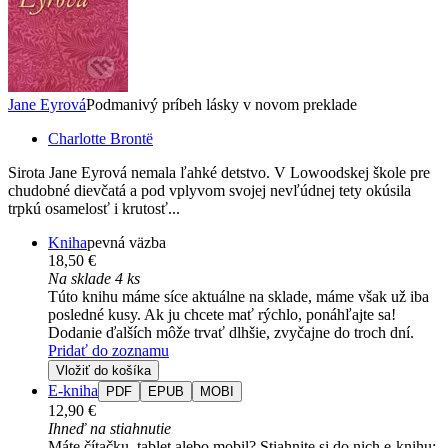
Jane Eyrová
Podmanivý príbeh lásky v novom preklade
Charlotte Brontë
Sirota Jane Eyrová nemala ľahké detstvo. V Lowoodskej škole pre
chudobné dievčatá a pod vplyvom svojej nevľúdnej tety okúsila
trpkú osamelosť i krutosť...
Kniha
pevná väzba
18,50 €
Na sklade 4 ks
Túto knihu máme síce aktuálne na sklade, máme však už iba
posledné kusy. Ak ju chcete mať rýchlo, ponáhľajte sa!
Dodanie ďalších môže trvať dlhšie, zvyčajne do troch dní.
Pridať do zoznamu
Vložiť do košíka
E-kniha
PDF
EPUB
MOBI
12,90 €
Ihneď na stiahnutie
Máte čítačku, tablet alebo mobil? Stiahnite si do nich e-knihu: