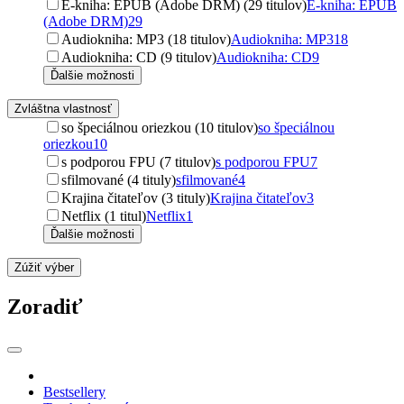
E-kniha: EPUB (Adobe DRM) (29 titulov)
E-kniha: EPUB
(Adobe DRM)
29
Audiokniha: MP3 (18 titulov)
Audiokniha: MP3
18
Audiokniha: CD (9 titulov)
Audiokniha: CD
9
Ďalšie možnosti
Zvláštna vlastnosť
so špeciálnou oriezkou (10 titulov)
so špeciálnou
oriezkou
10
s podporou FPU (7 titulov)
s podporou FPU
7
sfilmované (4 tituly)
sfilmované
4
Krajina čitateľov (3 tituly)
Krajina čitateľov
3
Netflix (1 titul)
Netflix
1
Ďalšie možnosti
Zúžiť výber
Zoradiť
Bestsellery