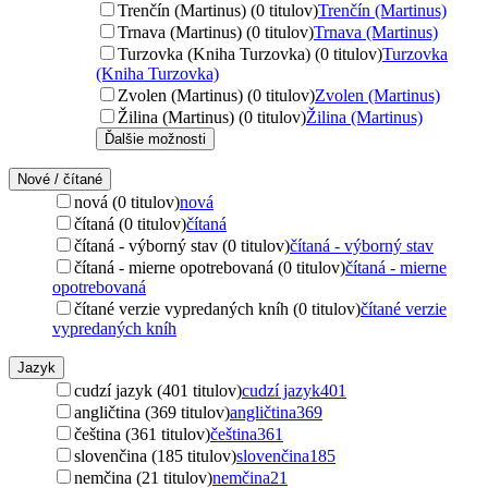
Trenčín (Martinus) (0 titulov)
Trenčín (Martinus)
Trnava (Martinus) (0 titulov)
Trnava (Martinus)
Turzovka (Kniha Turzovka) (0 titulov)
Turzovka
(Kniha Turzovka)
Zvolen (Martinus) (0 titulov)
Zvolen (Martinus)
Žilina (Martinus) (0 titulov)
Žilina (Martinus)
Ďalšie možnosti
Nové / čítané
nová (0 titulov)
nová
čítaná (0 titulov)
čítaná
čítaná - výborný stav (0 titulov)
čítaná - výborný stav
čítaná - mierne opotrebovaná (0 titulov)
čítaná - mierne
opotrebovaná
čítané verzie vypredaných kníh (0 titulov)
čítané verzie
vypredaných kníh
Jazyk
cudzí jazyk (401 titulov)
cudzí jazyk
401
angličtina (369 titulov)
angličtina
369
čeština (361 titulov)
čeština
361
slovenčina (185 titulov)
slovenčina
185
nemčina (21 titulov)
nemčina
21