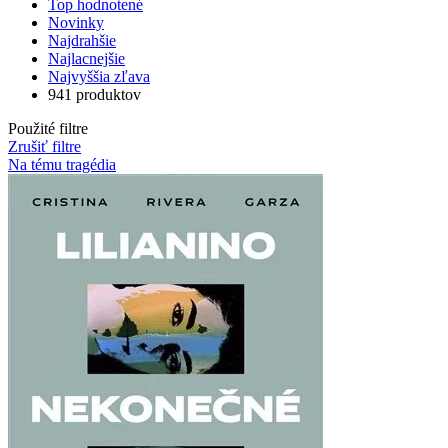
Top hodnotené
Novinky
Najdrahšie
Najlacnejšie
Najvyššia zľava
941 produktov
Použité filtre
Zrušiť filtre
Na tému tragédia