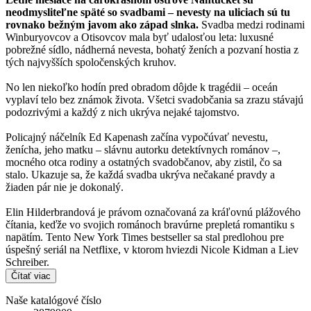
neodmysliteľne späté so svadbami – nevesty na uliciach sú tu
rovnako bežným javom ako západ slnka.
Svadba medzi rodinami
Winburyovcov a Otisovcov mala byť udalosťou leta: luxusné
pobrežné sídlo, nádherná nevesta, bohatý ženích a pozvaní hostia z
tých najvyšších spoločenských kruhov.
No len niekoľko hodín pred obradom dôjde k tragédii – oceán
vyplaví telo bez známok života. Všetci svadobčania sa zrazu stávajú
podozrivými a každý z nich ukrýva nejaké tajomstvo.
Policajný náčelník Ed Kapenash začína vypočúvať nevestu,
ženícha, jeho matku – slávnu autorku detektívnych románov –,
mocného otca rodiny a ostatných svadobčanov, aby zistil, čo sa
stalo. Ukazuje sa, že každá svadba ukrýva nečakané pravdy a
žiaden pár nie je dokonalý.
Elin Hilderbrandová je právom označovaná za kráľovnú plážového
čítania, keďže vo svojich románoch bravúrne prepletá romantiku s
napätím. Tento New York Times bestseller sa stal predlohou pre
úspešný seriál na Netflixe, v ktorom hviezdi Nicole Kidman a Liev
Schreiber.
Čítať viac
Naše katalógové číslo