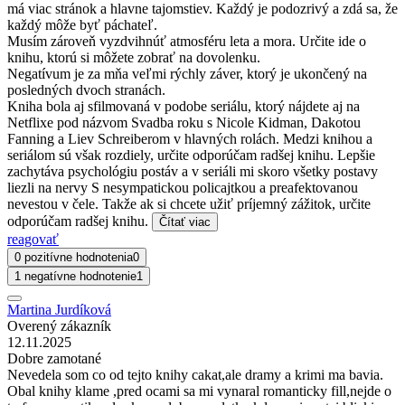
má viac stránok a hlavne tajomstiev. Každý je podozrivý a zdá sa, že
každý môže byť páchateľ.
Musím zároveň vyzdvihnúť atmosféru leta a mora. Určite ide o
knihu, ktorú si môžete zobrať na dovolenku.
Negatívum je za mňa veľmi rýchly záver, ktorý je ukončený na
posledných dvoch stranách.
Kniha bola aj sfilmovaná v podobe seriálu, ktorý nájdete aj na
Netflixe pod názvom Svadba roku s Nicole Kidman, Dakotou
Fanning a Liev Schreiberom v hlavných rolách. Medzi knihou a
seriálom sú však rozdiely, určite odporúčam radšej knihu. Lepšie
zachytáva psychológiu postáv a v seriáli mi skoro všetky postavy
liezli na nervy S nesympatickou policajtkou a preafektovanou
nevestou v čele. Takže ak si chcete užiť príjemný zážitok, určite
odporúčam radšej knihu.
Čítať viac
reagovať
0 pozitívne hodnotenia
0
1 negatívne hodnotenie
1
Martina Jurdíková
Overený zákazník
12.11.2025
Dobre zamotané
Nevedela som co od tejto knihy cakat,ale dramy a krimi ma bavia.
Obal knihy klame ,pred ocami sa mi vynaral romanticky fill,nejde o