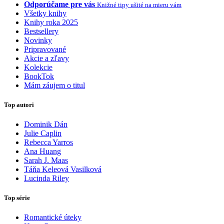
Odporúčame pre vás
Knižné tipy ušité na mieru vám
Všetky knihy
Knihy roka 2025
Bestsellery
Novinky
Pripravované
Akcie a zľavy
Kolekcie
BookTok
Mám záujem o titul
Top autori
Dominik Dán
Julie Caplin
Rebecca Yarros
Ana Huang
Sarah J. Maas
Táňa Keleová Vasilková
Lucinda Riley
Top série
Romantické úteky