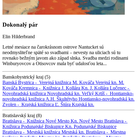
Dokonalý pár
Elin Hilderbrand
Letné mesiace na čarokrásnom ostrove Nantucket sú
neodmysliteľne späté so svadbami – nevesty na uliciach sú tu
rovnako bežným javom ako západ slnka. Svadba medzi rodinami
Winburyovcov a Otisovcov mala byť udalosťou leta...
Banskobystrický kraj (5)
Banská Bystrica -
Verejná knižnica M. Kováča
Verejná kn. M.
Kováča
Kremnica -
Knižnica J. Kollára
Kn. J. Kollára
Lučenec -
Novohradská knižnica
Novohradská kn.
Veľký Krtíš -
Hontiansko-
novohradská knižnica A.H. Škultétyho
Hontiansko-novohradská kn.
Zvolen -
Krajská knižnica Ľ. Štúra
Krajská kn.
Bratislavský kraj (8)
Bratislava -
Knižnica Nové Mesto
Kn. Nové Mesto
Bratislava -
Knižnica Podunajské Biskupice
Kn. Podunajské Biskupice
Bratislava -
Mestská knižnica
Mestská kn.
Bratislava -
Miestna