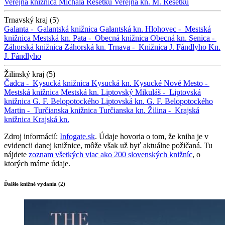
Verejná knižnica Michala Rešetku
Verejná kn. M. Rešetku
Trnavský kraj (5)
Galanta -
Galantská knižnica
Galantská kn.
Hlohovec -
Mestská
knižnica
Mestská kn.
Pata -
Obecná knižnica
Obecná kn.
Senica -
Záhorská knižnica
Záhorská kn.
Trnava -
Knižnica J. Fándlyho
Kn.
J. Fándlyho
Žilinský kraj (5)
Čadca -
Kysucká knižnica
Kysucká kn.
Kysucké Nové Mesto -
Mestská knižnica
Mestská kn.
Liptovský Mikuláš -
Liptovská
knižnica G. F. Belopotockého
Liptovská kn. G. F. Belopotockého
Martin -
Turčianska knižnica
Turčianska kn.
Žilina -
Krajská
knižnica
Krajská kn.
Zdroj informácií:
Infogate.sk
. Údaje hovoria o tom, že kniha je v
evidencii danej knižnice, môže však už byť aktuálne požičaná. Tu
nájdete
zoznam všetkých viac ako 200 slovenských knižníc
, o
ktorých máme údaje.
Ďalšie knižné vydania (2)