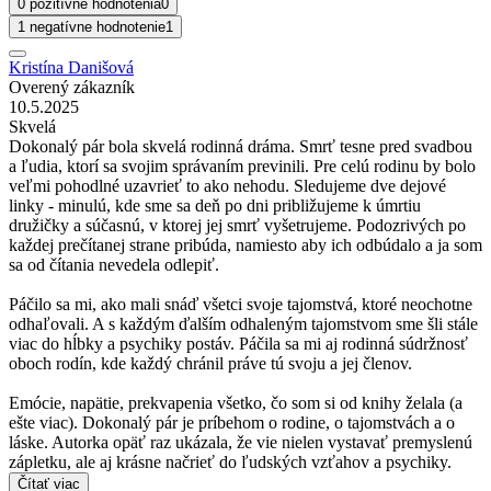
0 pozitívne hodnotenia
0
1 negatívne hodnotenie
1
Kristína Danišová
Overený zákazník
10.5.2025
Skvelá
Dokonalý pár bola skvelá rodinná dráma. Smrť tesne pred svadbou
a ľudia, ktorí sa svojim správaním previnili. Pre celú rodinu by bolo
veľmi pohodlné uzavrieť to ako nehodu. Sledujeme dve dejové
linky - minulú, kde sme sa deň po dni približujeme k úmrtiu
družičky a súčasnú, v ktorej jej smrť vyšetrujeme. Podozrivých po
každej prečítanej strane pribúda, namiesto aby ich odbúdalo a ja som
sa od čítania nevedela odlepiť.
Páčilo sa mi, ako mali snáď všetci svoje tajomstvá, ktoré neochotne
odhaľovali. A s každým ďalším odhaleným tajomstvom sme šli stále
viac do hĺbky a psychiky postáv. Páčila sa mi aj rodinná súdržnosť
oboch rodín, kde každý chránil práve tú svoju a jej členov.
Emócie, napätie, prekvapenia všetko, čo som si od knihy želala (a
ešte viac). Dokonalý pár je príbehom o rodine, o tajomstvách a o
láske. Autorka opäť raz ukázala, že vie nielen vystavať premyslenú
zápletku, ale aj krásne načrieť do ľudských vzťahov a psychiky.
Čítať viac