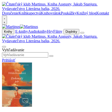
Doručenie
Kníhkupectvá
Knihovrátok
Poukážky
Knižný blog
Kontakt
E-knihy
Audioknihy
Hry
Filmy
Knihy
Doplnky
Vyhľadávanie
Prihlásiť