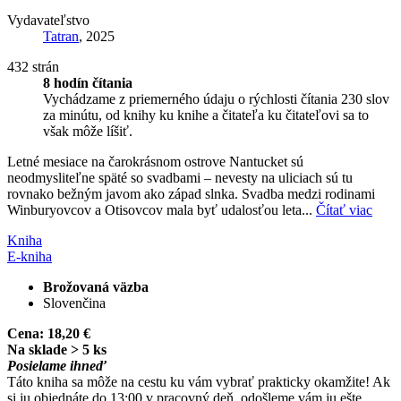
Vydavateľstvo
Tatran
, 2025
432 strán
8 hodín čítania
Vychádzame z priemerného údaju o rýchlosti čítania 230 slov
za minútu, od knihy ku knihe a čitateľa ku čitateľovi sa to
však môže líšiť.
Letné mesiace na čarokrásnom ostrove Nantucket sú
neodmysliteľne späté so svadbami – nevesty na uliciach sú tu
rovnako bežným javom ako západ slnka. Svadba medzi rodinami
Winburyovcov a Otisovcov mala byť udalosťou leta...
Čítať viac
Kniha
E-kniha
Brožovaná väzba
Slovenčina
Cena:
18,20 €
Na sklade > 5 ks
Posielame ihneď
Táto kniha sa môže na cestu ku vám vybrať prakticky okamžite! Ak
si ju objednáte do 13:00 v pracovný deň, odošleme vám ju ešte