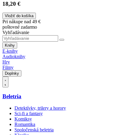
18,20 €
Vložiť do košíka
Pri nákupe nad 49 €
poštovné zadarmo
Vyhľadávanie
Knihy
E-knihy
Audioknihy
Hry
Filmy
Doplnky
Beletria
Detektívky, trilery a horory
Sci-fi a fantasy
Komiksy
Romantika
Spoločenská beletria