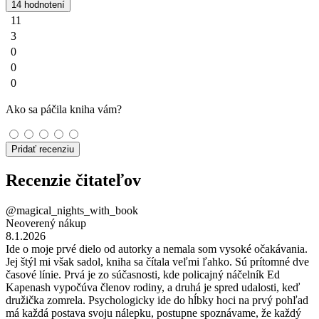
14 hodnotení
11
3
0
0
0
Ako sa páčila kniha vám?
Pridať recenziu
Recenzie čitateľov
@magical_nights_with_book
Neoverený nákup
8.1.2026
Ide o moje prvé dielo od autorky a nemala som vysoké očakávania.
Jej štýl mi však sadol, kniha sa čítala veľmi ľahko. Sú prítomné dve
časové línie. Prvá je zo súčasnosti, kde policajný náčelník Ed
Kapenash vypočúva členov rodiny, a druhá je spred udalosti, keď
družička zomrela. Psychologicky ide do hĺbky hoci na prvý pohľad
má každá postava svoju nálepku, postupne spoznávame, že každý