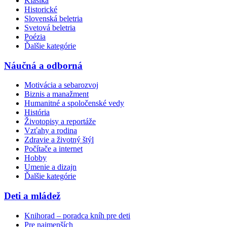
Klasika
Historické
Slovenská beletria
Svetová beletria
Poézia
Ďalšie kategórie
Náučná a odborná
Motivácia a sebarozvoj
Biznis a manažment
Humanitné a spoločenské vedy
História
Životopisy a reportáže
Vzťahy a rodina
Zdravie a životný štýl
Počítače a internet
Hobby
Umenie a dizajn
Ďalšie kategórie
Deti a mládež
Knihorad – poradca kníh pre deti
Pre najmenších