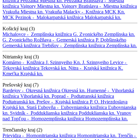
knižnica Petržalka
Miestna kn. Petržalka
Bratislava -
Miestna
knižnica Vajnory
Miestna kn. Vajnory
Bratislava -
Miestna knižnica
Vrakuňa
Miestna kn. Vrakuňa
Malacky -
Knižnica MCK
Kn.
MCK
Pezinok -
Malokarpatská knižnica
Malokarpatská kn.
Košický kraj (3)
Michalovce -
Zemplínska knižnica G. Zvonického
Zemplínska kn.
G. Zvonického
Rožňava -
Gemerská knižnica P. Dobšinského
Gemerská knižnica
Trebišov -
Zemplínska knižnica
Zemplínska kn.
Nitriansky kraj (3)
Komárno -
Knižnica J. Szinnyeiho
Kn. J. Szinnyeiho
Levice -
Tekovská knižnica
Tekovská kn.
Nitra -
Krajská knižnica K.
Kmeťka
Krajská kn.
Prešovský kraj (7)
Bardejov -
Okresná knižnica
Okresná kn.
Humenné -
Vihorlatská
knižnica
Vihorlatská kn.
Poprad -
Podtatranská knižnica
Podtatranská kn.
Prešov -
Krajská knižnica P. O. Hviezdoslava
Krajská kn.
Stará Ľubovňa -
Ľubovnianska knižnica
Ľubovnianska
kn.
Svidník -
Podduklianska knižnica
Podduklianska kn.
Vranov
nad Topľou -
Hornozemplínska knižnica
Hornozemplínska kn.
Trenčiansky kraj (2)
Prievidza -
Hornonitrianska knižnica
Hornonitrianska kn.
Trenčín -