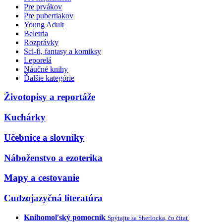
Pre prvákov
Pre pubertiakov
Young Adult
Beletria
Rozprávky
Sci-fi, fantasy a komiksy
Leporelá
Náučné knihy
Ďalšie kategórie
Životopisy a reportáže
Kuchárky
Učebnice a slovníky
Náboženstvo a ezoterika
Mapy a cestovanie
Cudzojazyčná literatúra
Knihomoľský pomocník
Spýtajte sa Sherlocka, čo čítať