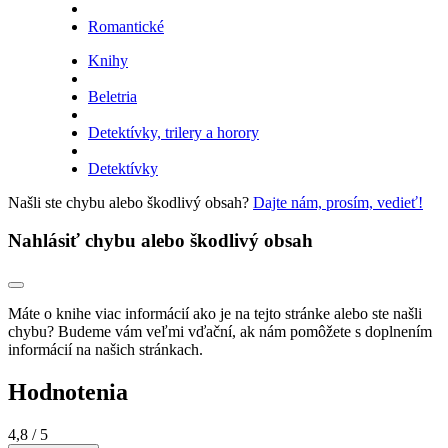
Romantické
Knihy
Beletria
Detektívky, trilery a horory
Detektívky
Našli ste chybu alebo škodlivý obsah?
Dajte nám, prosím, vedieť!
Nahlásiť chybu alebo škodlivý obsah
Máte o knihe viac informácií ako je na tejto stránke alebo ste našli
chybu? Budeme vám veľmi vďační, ak nám pomôžete s doplnením
informácií na našich stránkach.
Hodnotenia
4,8
/ 5