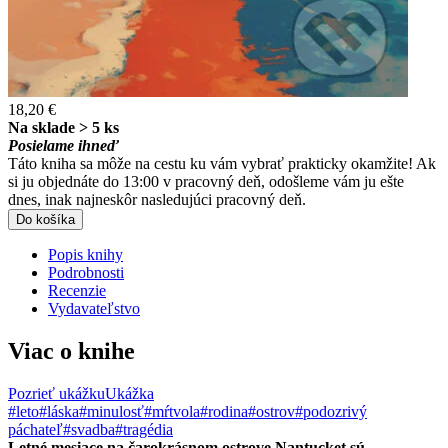
18,20 €
Na sklade > 5 ks
Posielame ihneď
Táto kniha sa môže na cestu ku vám vybrať prakticky okamžite! Ak
si ju objednáte do 13:00 v pracovný deň, odošleme vám ju ešte
dnes, inak najneskôr nasledujúci pracovný deň.
Do košíka
Popis knihy
Podrobnosti
Recenzie
Vydavateľstvo
Viac o knihe
Pozrieť ukážku
Ukážka
#leto
#láska
#minulosť
#mŕtvola
#rodina
#ostrov
#podozrivý
páchateľ
#svadba
#tragédia
Letné mesiace na čarokrásnom ostrove Nantucket sú