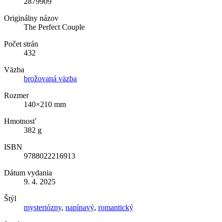
2879909
Originálny názov
The Perfect Couple
Počet strán
432
Väzba
brožovaná väzba
Rozmer
140×210 mm
Hmotnosť
382 g
ISBN
9788022216913
Dátum vydania
9. 4. 2025
Štýl
mysteriózny
,
napínavý
,
romantický