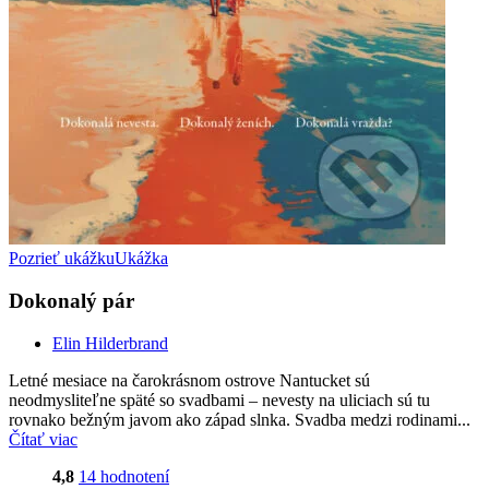
Pozrieť ukážku
Ukážka
Dokonalý pár
Elin Hilderbrand
Letné mesiace na čarokrásnom ostrove Nantucket sú
neodmysliteľne späté so svadbami – nevesty na uliciach sú tu
rovnako bežným javom ako západ slnka. Svadba medzi rodinami...
Čítať viac
4,8
14 hodnotení