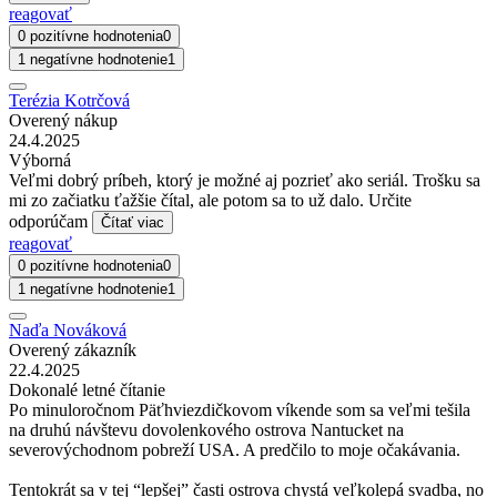
reagovať
0 pozitívne hodnotenia
0
1 negatívne hodnotenie
1
Terézia Kotrčová
Overený nákup
24.4.2025
Výborná
Veľmi dobrý príbeh, ktorý je možné aj pozrieť ako seriál. Trošku sa
mi zo začiatku ťažšie čítal, ale potom sa to už dalo. Určite
odporúčam
Čítať viac
reagovať
0 pozitívne hodnotenia
0
1 negatívne hodnotenie
1
Naďa Nováková
Overený zákazník
22.4.2025
Dokonalé letné čítanie
Po minuloročnom Päťhviezdičkovom víkende som sa veľmi tešila
na druhú návštevu dovolenkového ostrova Nantucket na
severovýchodnom pobreží USA. A predčilo to moje očakávania.
Tentokrát sa v tej “lepšej” časti ostrova chystá veľkolepá svadba, no