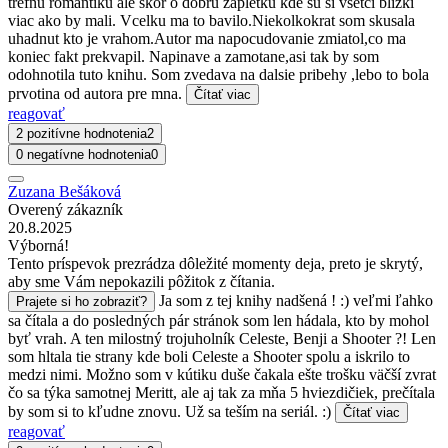
trefnu romantiku ale skor o dobru zapletku kde su si vsetci blizki
viac ako by mali. Vcelku ma to bavilo.Niekolkokrat som skusala
uhadnut kto je vrahom.Autor ma napocudovanie zmiatol,co ma
koniec fakt prekvapil. Napinave a zamotane,asi tak by som
odohnotila tuto knihu. Som zvedava na dalsie pribehy ,lebo to bola
prvotina od autora pre mna.
Čítať viac
reagovať
2 pozitívne hodnotenia
2
0 negatívne hodnotenia
0
Zuzana Bešáková
Overený zákazník
20.8.2025
Výborná!
Tento príspevok prezrádza dôležité momenty deja, preto je skrytý,
aby sme Vám nepokazili pôžitok z čítania.
Ja som z tej knihy nadšená ! :) veľmi ľahko
Prajete si ho zobraziť?
sa čítala a do posledných pár stránok som len hádala, kto by mohol
byť vrah. A ten milostný trojuholník Celeste, Benji a Shooter ?! Len
som hltala tie strany kde boli Celeste a Shooter spolu a iskrilo to
medzi nimi. Možno som v kútiku duše čakala ešte trošku väčší zvrat
čo sa týka samotnej Meritt, ale aj tak za mňa 5 hviezdičiek, prečítala
by som si to kľudne znovu. Už sa teším na seriál. :)
Čítať viac
reagovať