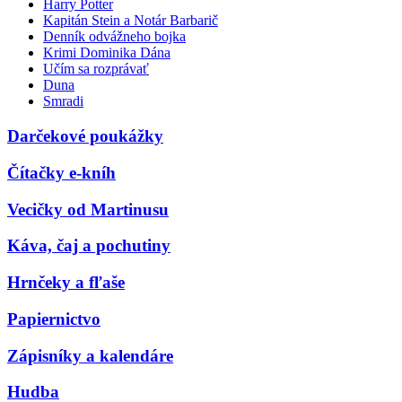
Harry Potter
Kapitán Stein a Notár Barbarič
Denník odvážneho bojka
Krimi Dominika Dána
Učím sa rozprávať
Duna
Smradi
Darčekové poukážky
Čítačky e-kníh
Vecičky od Martinusu
Káva, čaj a pochutiny
Hrnčeky a fľaše
Papiernictvo
Zápisníky a kalendáre
Hudba