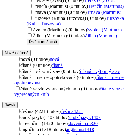
Trebišov (ŠUM) (0 titulov)
Trebišov (ŠUM)
Trenčín (Martinus) (0 titulov)
Trenčín (Martinus)
Trnava (Martinus) (0 titulov)
Trnava (Martinus)
Turzovka (Kniha Turzovka) (0 titulov)
Turzovka
(Kniha Turzovka)
Zvolen (Martinus) (0 titulov)
Zvolen (Martinus)
Žilina (Martinus) (0 titulov)
Žilina (Martinus)
Ďalšie možnosti
Nové / čítané
nová (0 titulov)
nová
čítaná (0 titulov)
čítaná
čítaná - výborný stav (0 titulov)
čítaná - výborný stav
čítaná - mierne opotrebovaná (0 titulov)
čítaná - mierne
opotrebovaná
čítané verzie vypredaných kníh (0 titulov)
čítané verzie
vypredaných kníh
Jazyk
čeština (4221 titulov)
čeština
4221
cudzí jazyk (1407 titulov)
cudzí jazyk
1407
slovenčina (1320 titulov)
slovenčina
1320
angličtina (1318 titulov)
angličtina
1318