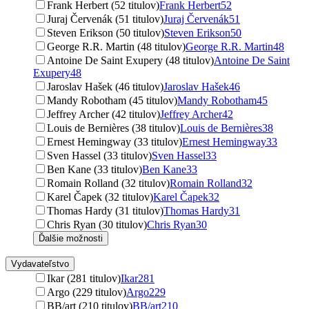
Frank Herbert (52 titulov)
Frank Herbert
52
Juraj Červenák (51 titulov)
Juraj Červenák
51
Steven Erikson (50 titulov)
Steven Erikson
50
George R.R. Martin (48 titulov)
George R.R. Martin
48
Antoine De Saint Exupery (48 titulov)
Antoine De Saint
Exupery
48
Jaroslav Hašek (46 titulov)
Jaroslav Hašek
46
Mandy Robotham (45 titulov)
Mandy Robotham
45
Jeffrey Archer (42 titulov)
Jeffrey Archer
42
Louis de Bernières (38 titulov)
Louis de Bernières
38
Ernest Hemingway (33 titulov)
Ernest Hemingway
33
Sven Hassel (33 titulov)
Sven Hassel
33
Ben Kane (33 titulov)
Ben Kane
33
Romain Rolland (32 titulov)
Romain Rolland
32
Karel Čapek (32 titulov)
Karel Čapek
32
Thomas Hardy (31 titulov)
Thomas Hardy
31
Chris Ryan (30 titulov)
Chris Ryan
30
Ďalšie možnosti
Vydavateľstvo
Ikar (281 titulov)
Ikar
281
Argo (229 titulov)
Argo
229
BB/art (210 titulov)
BB/art
210