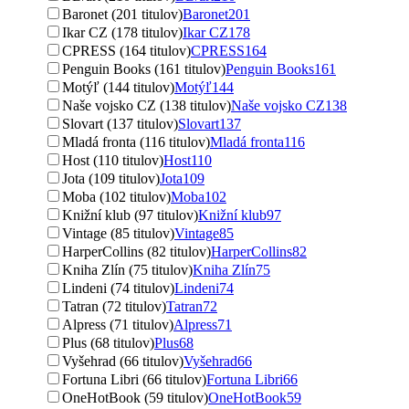
Baronet (201 titulov)
Baronet
201
Ikar CZ (178 titulov)
Ikar CZ
178
CPRESS (164 titulov)
CPRESS
164
Penguin Books (161 titulov)
Penguin Books
161
Motýľ (144 titulov)
Motýľ
144
Naše vojsko CZ (138 titulov)
Naše vojsko CZ
138
Slovart (137 titulov)
Slovart
137
Mladá fronta (116 titulov)
Mladá fronta
116
Host (110 titulov)
Host
110
Jota (109 titulov)
Jota
109
Moba (102 titulov)
Moba
102
Knižní klub (97 titulov)
Knižní klub
97
Vintage (85 titulov)
Vintage
85
HarperCollins (82 titulov)
HarperCollins
82
Kniha Zlín (75 titulov)
Kniha Zlín
75
Lindeni (74 titulov)
Lindeni
74
Tatran (72 titulov)
Tatran
72
Alpress (71 titulov)
Alpress
71
Plus (68 titulov)
Plus
68
Vyšehrad (66 titulov)
Vyšehrad
66
Fortuna Libri (66 titulov)
Fortuna Libri
66
OneHotBook (59 titulov)
OneHotBook
59