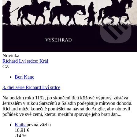
Novinka
Richard Lví srdce: Král
CZ
Ben Kane
3. diel série
Richard Lví srdce
Na podzim roku 1192, po skončení třetí křížové výpravy, zůstává
Jeruzalém v rukou Saracénů a Saladin podepisuje mírovou dohodu.
Richard může konečně pomýšlet na návrat do Anglie, aby obnovil
pořádek ve své zemi, kterou mezitím spravuje jeho bratr Jan....
Kniha
pevná väzba
18,91 €
-14 %