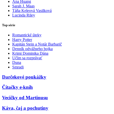
Ana Huang
Sarah J. Maas
Táňa Keleová Vasilková
Lucinda Riley
Top série
Romantické úteky
Harry Potter
Kapitán Stein a Notár Barbarič
Denník odvážneho bojka
Krimi Dominika Dána
Učím sa rozprávať
Duna
Smradi
Darčekové poukážky
Čítačky e-kníh
Vecičky od Martinusu
Káva, čaj a pochutiny