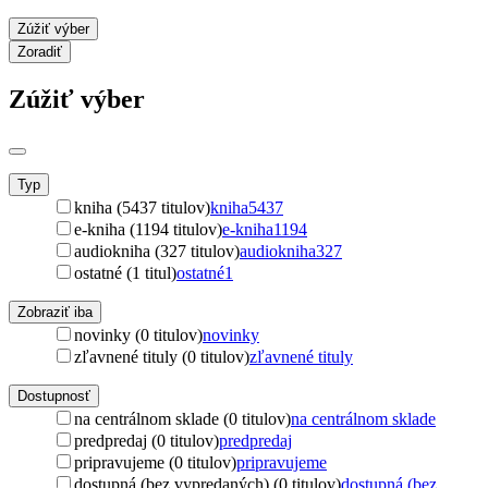
Zúžiť výber
Zoradiť
Zúžiť výber
Typ
kniha (5437 titulov)
kniha
5437
e-kniha (1194 titulov)
e-kniha
1194
audiokniha (327 titulov)
audiokniha
327
ostatné (1 titul)
ostatné
1
Zobraziť iba
novinky (0 titulov)
novinky
zľavnené tituly (0 titulov)
zľavnené tituly
Dostupnosť
na centrálnom sklade (0 titulov)
na centrálnom sklade
predpredaj (0 titulov)
predpredaj
pripravujeme (0 titulov)
pripravujeme
dostupná (bez vypredaných) (0 titulov)
dostupná (bez