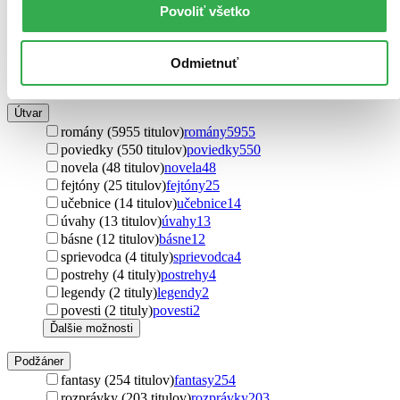
Maroko (8 titulov)
Maroko
8
Povoliť všetko
Južná Afrika (8 titulov)
Južná Afrika
8
Sýria (6 titulov)
Sýria
6
Belgicko (5 titulov)
Belgicko
5
Odmietnuť
Ďalšie možnosti
Útvar
romány (5955 titulov)
romány
5955
poviedky (550 titulov)
poviedky
550
novela (48 titulov)
novela
48
fejtóny (25 titulov)
fejtóny
25
učebnice (14 titulov)
učebnice
14
úvahy (13 titulov)
úvahy
13
básne (12 titulov)
básne
12
sprievodca (4 tituly)
sprievodca
4
postrehy (4 tituly)
postrehy
4
legendy (2 tituly)
legendy
2
povesti (2 tituly)
povesti
2
Ďalšie možnosti
Podžáner
fantasy (254 titulov)
fantasy
254
rozprávky (203 titulov)
rozprávky
203