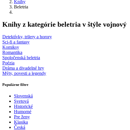
Knihy
Beletria
Knihy z kategórie beletria v štýle vojnový
Detektívky, trilery a horory
Sci-fi a fantasy
Komiksy
Romantika
Spoločenská beletria
Poézia
Dráma a divadelné hry
Mýty, povesti a legendy
Populárne filtre
Slovenská
Svetová
Historické
Humorné
Pre ženy
Klasika
Česká