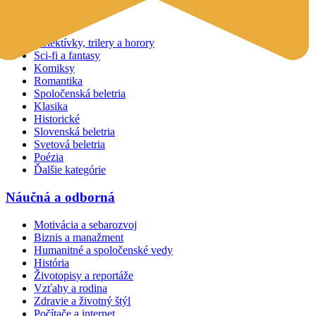
Beletria
Detektívky, trilery a horory
Sci-fi a fantasy
Komiksy
Romantika
Spoločenská beletria
Klasika
Historické
Slovenská beletria
Svetová beletria
Poézia
Ďalšie kategórie
Náučná a odborná
Motivácia a sebarozvoj
Biznis a manažment
Humanitné a spoločenské vedy
História
Životopisy a reportáže
Vzťahy a rodina
Zdravie a životný štýl
Počítače a internet