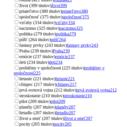
život (399 titulov)
život
399
priateľstvo (380 titulov)
priateľstvo
380
spoločnosť (375 titulov)
spoločnosť
375
vzťahy (334 titulov)
vzťahy
334
nacizmus (325 titulov)
nacizmus
325
politika (279 titulov)
politika
279
púšť (264 titulov)
púšť
264
fantasy prvky (243 titulov)
fantasy prvky
243
Praha (239 titulov)
Praha
239
emócie (237 titulov)
emócie
237
deti (234 titulov)
deti
234
problémy v spoločnosti (225 titulov)
problémy v
spoločnosti
225
lietanie (221 titulov)
lietanie
221
chlapec (217 titulov)
chlapec
217
prvá svetová vojna (212 titulov)
prvá svetová vojna
212
stroskotanie (210 titulov)
stroskotanie
210
pilot (209 titulov)
pilot
209
planéty (207 titulov)
planéty
207
lietadlo (207 titulov)
lietadlo
207
život a smrť (207 titulov)
život a smrť
207
pocity (205 titulov)
pocity
205