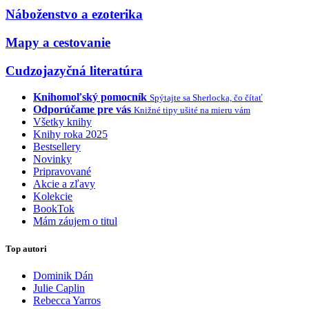
Náboženstvo a ezoterika
Mapy a cestovanie
Cudzojazyčná literatúra
Knihomoľský pomocník
Spýtajte sa Sherlocka, čo čítať
Odporúčame pre vás
Knižné tipy ušité na mieru vám
Všetky knihy
Knihy roka 2025
Bestsellery
Novinky
Pripravované
Akcie a zľavy
Kolekcie
BookTok
Mám záujem o titul
Top autori
Dominik Dán
Julie Caplin
Rebecca Yarros