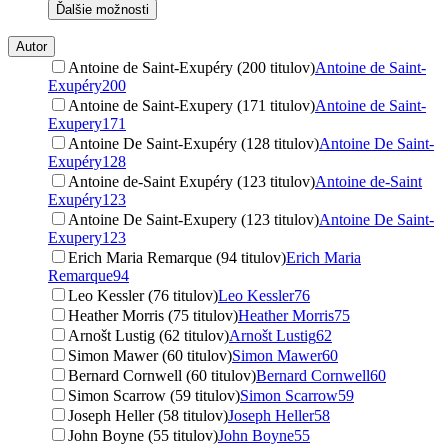
Ďalšie možnosti
Autor
Antoine de Saint-Exupéry (200 titulov)
Antoine de Saint-
Exupéry
200
Antoine de Saint-Exupery (171 titulov)
Antoine de Saint-
Exupery
171
Antoine De Saint-Exupéry (128 titulov)
Antoine De Saint-
Exupéry
128
Antoine de-Saint Exupéry (123 titulov)
Antoine de-Saint
Exupéry
123
Antoine De Saint-Exupery (123 titulov)
Antoine De Saint-
Exupery
123
Erich Maria Remarque (94 titulov)
Erich Maria
Remarque
94
Leo Kessler (76 titulov)
Leo Kessler
76
Heather Morris (75 titulov)
Heather Morris
75
Arnošt Lustig (62 titulov)
Arnošt Lustig
62
Simon Mawer (60 titulov)
Simon Mawer
60
Bernard Cornwell (60 titulov)
Bernard Cornwell
60
Simon Scarrow (59 titulov)
Simon Scarrow
59
Joseph Heller (58 titulov)
Joseph Heller
58
John Boyne (55 titulov)
John Boyne
55