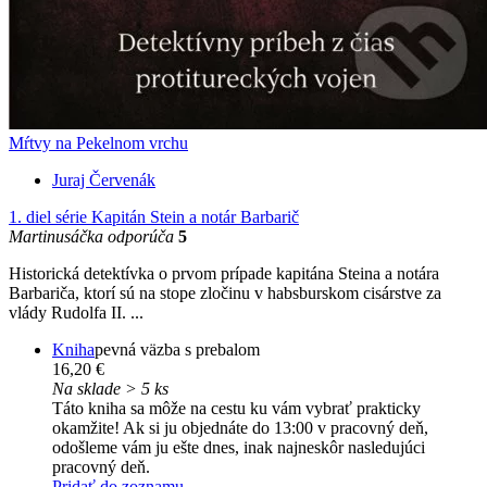
Mŕtvy na Pekelnom vrchu
Juraj Červenák
1. diel série
Kapitán Stein a notár Barbarič
Martinusáčka odporúča
5
Historická detektívka o prvom prípade kapitána Steina a notára
Barbariča, ktorí sú na stope zločinu v habsburskom cisárstve za
vlády Rudolfa II. ...
Kniha
pevná väzba s prebalom
16,20 €
Na sklade > 5 ks
Táto kniha sa môže na cestu ku vám vybrať prakticky
okamžite! Ak si ju objednáte do 13:00 v pracovný deň,
odošleme vám ju ešte dnes, inak najneskôr nasledujúci
pracovný deň.
Pridať do zoznamu