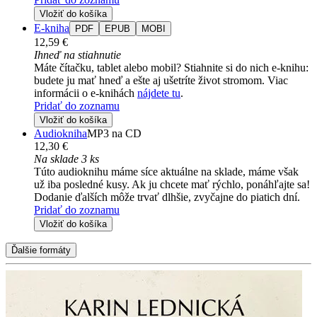
Vložiť do košíka
E-kniha
PDF
EPUB
MOBI
12,59 €
Ihneď na stiahnutie
Máte čítačku, tablet alebo mobil? Stiahnite si do nich e-knihu:
budete ju mať hneď a ešte aj ušetríte život stromom. Viac
informácii o e-knihách
nájdete tu
.
Pridať do zoznamu
Vložiť do košíka
Audiokniha
MP3 na CD
12,30 €
Na sklade 3 ks
Túto audioknihu máme síce aktuálne na sklade, máme však
už iba posledné kusy. Ak ju chcete mať rýchlo, ponáhľajte sa!
Dodanie ďalších môže trvať dlhšie, zvyčajne do piatich dní.
Pridať do zoznamu
Vložiť do košíka
Ďalšie formáty