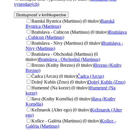
vypredaných)
Dostupnosť v kníhkupectve
Banská Bystrica (Martinus) (0 titulov)
Banská
Bystrica (Martinus)
Bratislava - Cubicon (Martinus) (0 titulov)
Bratislava
- Cubicon (Martinus)
Bratislava - Nivy (Martinus) (0 titulov)
Bratislava -
Nivy (Martinus)
Bratislava - Obchodná (Martinus) (0
titulov)
Bratislava - Obchodná (Martinus)
Brezno (Knihy Brezno) (0 titulov)
Brezno (Knihy
Brezno)
Čadca (Arcus) (0 titulov)
Čadca (Arcus)
Dolný Kubín (Zrno) (0 titulov)
Dolný Kubín (Zrno)
Humenné (Na korze) (0 titulov)
Humenné (Na
korze)
Ilava (Knihy Kornélia) (0 titulov)
Ilava (Knihy
Kornélia)
Kežmarok (Alter ego) (0 titulov)
Kežmarok (Alter
ego)
Košice - Galéria (Martinus) (0 titulov)
Košice -
Galéria (Martinus)