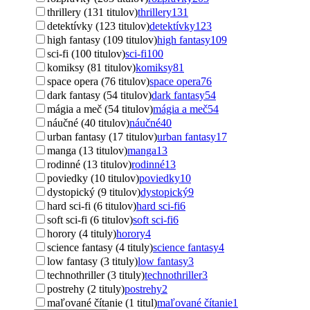
thrillery (131 titulov)
thrillery
131
detektívky (123 titulov)
detektívky
123
high fantasy (109 titulov)
high fantasy
109
sci-fi (100 titulov)
sci-fi
100
komiksy (81 titulov)
komiksy
81
space opera (76 titulov)
space opera
76
dark fantasy (54 titulov)
dark fantasy
54
mágia a meč (54 titulov)
mágia a meč
54
náučné (40 titulov)
náučné
40
urban fantasy (17 titulov)
urban fantasy
17
manga (13 titulov)
manga
13
rodinné (13 titulov)
rodinné
13
poviedky (10 titulov)
poviedky
10
dystopický (9 titulov)
dystopický
9
hard sci-fi (6 titulov)
hard sci-fi
6
soft sci-fi (6 titulov)
soft sci-fi
6
horory (4 tituly)
horory
4
science fantasy (4 tituly)
science fantasy
4
low fantasy (3 tituly)
low fantasy
3
technothriller (3 tituly)
technothriller
3
postrehy (2 tituly)
postrehy
2
maľované čítanie (1 titul)
maľované čítanie
1