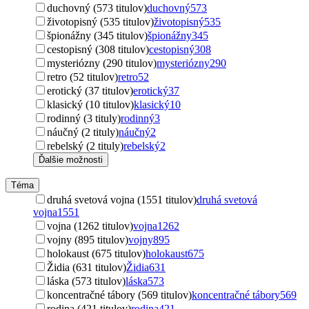
duchovný (573 titulov)
duchovný
573
životopisný (535 titulov)
životopisný
535
špionážny (345 titulov)
špionážny
345
cestopisný (308 titulov)
cestopisný
308
mysteriózny (290 titulov)
mysteriózny
290
retro (52 titulov)
retro
52
erotický (37 titulov)
erotický
37
klasický (10 titulov)
klasický
10
rodinný (3 tituly)
rodinný
3
náučný (2 tituly)
náučný
2
rebelský (2 tituly)
rebelský
2
Ďalšie možnosti
Téma
druhá svetová vojna (1551 titulov)
druhá svetová
vojna
1551
vojna (1262 titulov)
vojna
1262
vojny (895 titulov)
vojny
895
holokaust (675 titulov)
holokaust
675
Židia (631 titulov)
Židia
631
láska (573 titulov)
láska
573
koncentračné tábory (569 titulov)
koncentračné tábory
569
rodina (421 titulov)
rodina
421