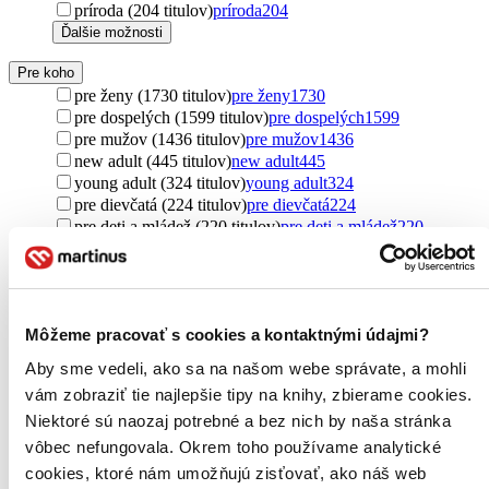
príroda (204 titulov)
príroda
204
Ďalšie možnosti
Pre koho
pre ženy (1730 titulov)
pre ženy
1730
pre dospelých (1599 titulov)
pre dospelých
1599
pre mužov (1436 titulov)
pre mužov
1436
new adult (445 titulov)
new adult
445
young adult (324 titulov)
young adult
324
pre dievčatá (224 titulov)
pre dievčatá
224
pre deti a mládež (220 titulov)
pre deti a mládež
220
pre deti (212 titulov)
pre deti
212
pre chlapcov (202 titulov)
pre chlapcov
202
pre študentov (32 titulov)
pre študentov
32
pre náročných (23 titulov)
pre náročných
23
Môžeme pracovať s cookies a kontaktnými údajmi?
pre kresťanov (3 tituly)
pre kresťanov
3
Ďalšie možnosti
Aby sme vedeli, ako sa na našom webe správate, a mohli
vám zobraziť tie najlepšie tipy na knihy, zbierame cookies.
Pôvod
zahraničný (2232 titulov)
zahraničný
2232
Niektoré sú naozaj potrebné a bez nich by naša stránka
Česko (1248 titulov)
Česko
1248
vôbec nefungovala. Okrem toho používame analytické
Spojené štáty (744 titulov)
Spojené štáty
744
cookies, ktoré nám umožňujú zisťovať, ako náš web
Spojené kráľovstvo (469 titulov)
Spojené kráľovstvo
469