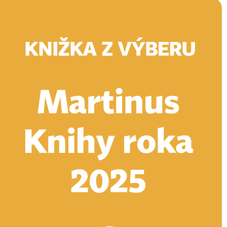
Doručenie
Kníhkupectvá
Knihovrátok
Poukážky
Knižný blog
Kontakt
E-knihy
Audioknihy
Hry
Filmy
Knihy
Doplnky
Vyhľadávanie
Prihlásiť
Vyhľadávanie
Knihy
E-knihy
Audioknihy
Hry
Filmy
Doplnky