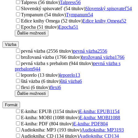
Talpress (56 titulov)
Talpress
56
Slovenský spisovateľ (54 titulov)
Slovenský spisovateľ
54
Tympanum (54 titulov)
Tympanum
54
Edice knihy Omega (52 titulov)
Edice knihy Omega
52
Epocha (51 titulov)
Epocha
51
Ďalšie možnosti
Väzba
pevná väzba (2556 titulov)
pevná väzba
2556
brožovaná väzba (1766 titulov)
brožovaná väzba
1766
pevná väzba s prebalom (944 titulov)
pevná väzba s
prebalom
944
leporelo (13 titulov)
leporelo
13
šitá väzba (6 titulov)
šitá väzba
6
flexi (6 titulov)
flexi
6
Ďalšie možnosti
Formát
E-kniha: EPUB (1154 titulov)
E-kniha: EPUB
1154
E-kniha: MOBI (1088 titulov)
E-kniha: MOBI
1088
E-kniha: PDF (804 titulov)
E-kniha: PDF
804
Audiokniha: MP3 (193 titulov)
Audiokniha: MP3
193
Audiokniha: CD (134 titulov)
Audiokniha: CD
134