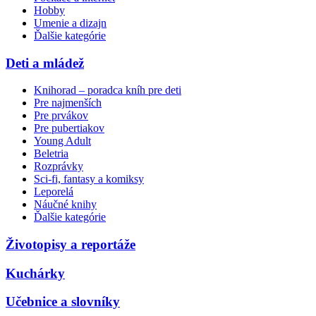
Hobby
Umenie a dizajn
Ďalšie kategórie
Deti a mládež
Knihorad – poradca kníh pre deti
Pre najmenších
Pre prvákov
Pre pubertiakov
Young Adult
Beletria
Rozprávky
Sci-fi, fantasy a komiksy
Leporelá
Náučné knihy
Ďalšie kategórie
Životopisy a reportáže
Kuchárky
Učebnice a slovníky