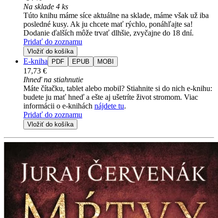
Na sklade 4 ks
Túto knihu máme síce aktuálne na sklade, máme však už iba
posledné kusy. Ak ju chcete mať rýchlo, ponáhľajte sa!
Dodanie ďalších môže trvať dlhšie, zvyčajne do 18 dní.
Pridať do zoznamu
Vložiť do košíka
E-kniha
PDF
EPUB
MOBI
17,73 €
Ihneď na stiahnutie
Máte čítačku, tablet alebo mobil? Stiahnite si do nich e-knihu:
budete ju mať hneď a ešte aj ušetríte život stromom. Viac
informácii o e-knihách
nájdete tu
.
Pridať do zoznamu
Vložiť do košíka