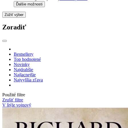
Ďalšie možnosti
Zúžiť výber
Zoradiť
Bestsellery
Top hodnotené
Novinky
Najdrahšie
Najlacnejšie
Najvyššia zľava
Použité filtre
Zrušiť filtre
V štýle vojnový