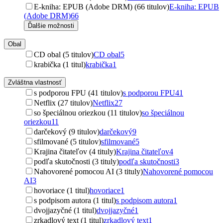
E-kniha: EPUB (Adobe DRM) (66 titulov)
E-kniha: EPUB
(Adobe DRM)
66
Ďalšie možnosti
Obal
CD obal (5 titulov)
CD obal
5
krabička (1 titul)
krabička
1
Zvláštna vlastnosť
s podporou FPU (41 titulov)
s podporou FPU
41
Netflix (27 titulov)
Netflix
27
so špeciálnou oriezkou (11 titulov)
so špeciálnou
oriezkou
11
darčekový (9 titulov)
darčekový
9
sfilmované (5 titulov)
sfilmované
5
Krajina čitateľov (4 tituly)
Krajina čitateľov
4
podľa skutočnosti (3 tituly)
podľa skutočnosti
3
Nahovorené pomocou AI (3 tituly)
Nahovorené pomocou
AI
3
hovoriace (1 titul)
hovoriace
1
s podpisom autora (1 titul)
s podpisom autora
1
dvojjazyčné (1 titul)
dvojjazyčné
1
zrkadlový text (1 titul)
zrkadlový text
1