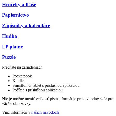
Hrnčeky a fľaše
Papiernictvo
Zápisníky a kalendáre
Hudba
LP platne
Puzzle
Prečítate na zariadeniach:
Pocketbook
Kindle
Smartfón či tablet s príslušnou aplikáciou
Počítač s príslušnou aplikáciou
Nie je možné meniť veľkosť písma, formát je preto vhodný skôr pre
väčšie obrazovky.
Viac informácií v
našich návodoch