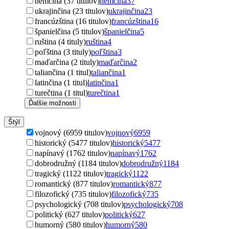
nemčina (37 titulov)
nemčina
37
ukrajinčina (23 titulov)
ukrajinčina
23
francúzština (16 titulov)
francúzština
16
španielčina (5 titulov)
španielčina
5
ruština (4 tituly)
ruština
4
poľština (3 tituly)
poľština
3
maďarčina (2 tituly)
maďarčina
2
taliančina (1 titul)
taliančina
1
latinčina (1 titul)
latinčina
1
turečtina (1 titul)
turečtina
1
Ďalšie možnosti
Štýl
vojnový (6959 titulov)
vojnový
6959
historický (5477 titulov)
historický
5477
napínavý (1762 titulov)
napínavý
1762
dobrodružný (1184 titulov)
dobrodružný
1184
tragický (1122 titulov)
tragický
1122
romantický (877 titulov)
romantický
877
filozofický (735 titulov)
filozofický
735
psychologický (708 titulov)
psychologický
708
politický (627 titulov)
politický
627
humorný (580 titulov)
humorný
580