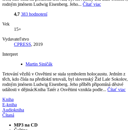
rodným jménem Ludwig Eisenberg. Jeho...
Čítať viac
4,7
383 hodnotení
Vek
15+
Vydavateľstvo
CPRESS
, 2019
Interpret
Martin Siničák
Tetování vězňů v Osvětimi se stala symbolem holocaustu. Jedním z
těch, kdo čísla na předloktí tetovali, byl slovenský Žid Lale Sokolov,
rodným jménem Ludwig Eisenberg. Jeho příběh připomíná děsivé
události v dějinácKniha Tatér z Osvětimi vznikla podle...
Čítať viac
Kniha
E-kniha
Audiokniha
Čítaná
MP3 na CD