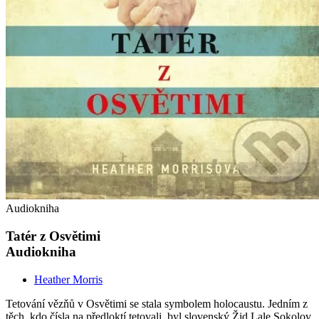
Audiokniha
Tatér z Osvětimi
Audiokniha
Heather Morris
Tetování vězňů v Osvětimi se stala symbolem holocaustu. Jedním z
těch, kdo čísla na předloktí tetovali, byl slovenský Žid Lale Sokolov,