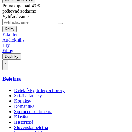
Vložiť do košíka
Pri nákupe nad 49 €
poštovné zadarmo
Vyhľadávanie
Knihy
E-knihy
Audioknihy
Hry
Filmy
Doplnky
Beletria
Detektívky, trilery a horory
Sci-fi a fantasy
Komiksy
Romantika
Spoločenská beletria
Klasika
Historické
Slovenská beletria