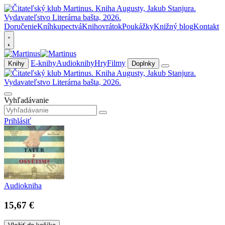
Doručenie
Kníhkupectvá
Knihovrátok
Poukážky
Knižný blog
Kontakt
E-knihy
Audioknihy
Hry
Filmy
Knihy
Doplnky
Vyhľadávanie
Prihlásiť
Audiokniha
15,67 €