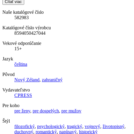
Čítať viac
Naše katalógové číslo
582983
Katalógové číslo výrobcu
8594050427044
Vekové odporúčanie
15+
Jazyk
čeština
Pôvod
Nový Zéland
,
zahraničný
Vydavateľstvo
CPRESS
Pre koho
pre ženy
,
pre dospelých
,
pre mužov
Štýl
filozofický
,
psychologický
,
tragický
,
vojnový
,
životopisný
,
duchovný
,
romantický
,
napínavý
,
historický