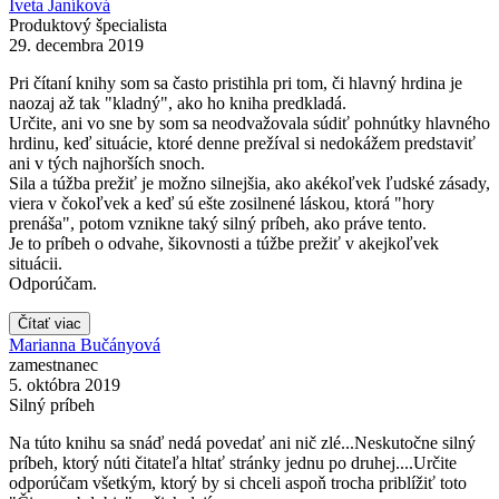
Iveta Janíková
Produktový špecialista
29. decembra 2019
Pri čítaní knihy som sa často pristihla pri tom, či hlavný hrdina je
naozaj až tak "kladný", ako ho kniha predkladá.
Určite, ani vo sne by som sa neodvažovala súdiť pohnútky hlavného
hrdinu, keď situácie, ktoré denne prežíval si nedokážem predstaviť
ani v tých najhorších snoch.
Sila a túžba prežiť je možno silnejšia, ako akékoľvek ľudské zásady,
viera v čokoľvek a keď sú ešte zosilnené láskou, ktorá "hory
prenáša", potom vznikne taký silný príbeh, ako práve tento.
Je to príbeh o odvahe, šikovnosti a túžbe prežiť v akejkoľvek
situácii.
Odporúčam.
Čítať viac
Marianna Bučányová
zamestnanec
5. októbra 2019
Silný príbeh
Na túto knihu sa snáď nedá povedať ani nič zlé...Neskutočne silný
príbeh, ktorý núti čitateľa hltať stránky jednu po druhej....Určite
odporúčam všetkým, ktorý by si chceli aspoň trocha priblížiť toto