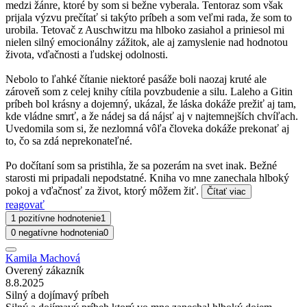
medzi žánre, ktoré by som si bežne vyberala. Tentoraz som však
prijala výzvu prečítať si takýto príbeh a som veľmi rada, že som to
urobila. Tetovač z Auschwitzu ma hlboko zasiahol a priniesol mi
nielen silný emocionálny zážitok, ale aj zamyslenie nad hodnotou
života, vďačnosti a ľudskej odolnosti.
Nebolo to ľahké čítanie niektoré pasáže boli naozaj kruté ale
zároveň som z celej knihy cítila povzbudenie a silu. Laleho a Gitin
príbeh bol krásny a dojemný, ukázal, že láska dokáže prežiť aj tam,
kde vládne smrť, a že nádej sa dá nájsť aj v najtemnejších chvíľach.
Uvedomila som si, že nezlomná vôľa človeka dokáže prekonať aj
to, čo sa zdá neprekonateľné.
Po dočítaní som sa pristihla, že sa pozerám na svet inak. Bežné
starosti mi pripadali nepodstatné. Kniha vo mne zanechala hlboký
pokoj a vďačnosť za život, ktorý môžem žiť.
Čítať viac
reagovať
1 pozitívne hodnotenie
1
0 negatívne hodnotenia
0
Kamila Machová
Overený zákazník
8.8.2025
Silný a dojímavý príbeh