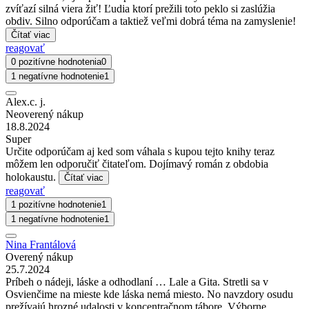
zvíťazí silná viera žiť! Ľudia ktorí prežili toto peklo si zaslúžia
obdiv. Silno odporúčam a taktiež veľmi dobrá téma na zamyslenie!
Čítať viac
reagovať
0 pozitívne hodnotenia
0
1 negatívne hodnotenie
1
Alex.c. j.
Neoverený nákup
18.8.2024
Super
Určite odporúčam aj ked som váhala s kupou tejto knihy teraz
môžem len odporučiť čitateľom. Dojímavý román z obdobia
holokaustu.
Čítať viac
reagovať
1 pozitívne hodnotenie
1
1 negatívne hodnotenie
1
Nina Frantálová
Overený nákup
25.7.2024
Príbeh o nádeji, láske a odhodlaní … Lale a Gita. Stretli sa v
Osvienčime na mieste kde láska nemá miesto. No navzdory osudu
prežívajú hrozné udalosti v koncentračnom tábore. Výborne