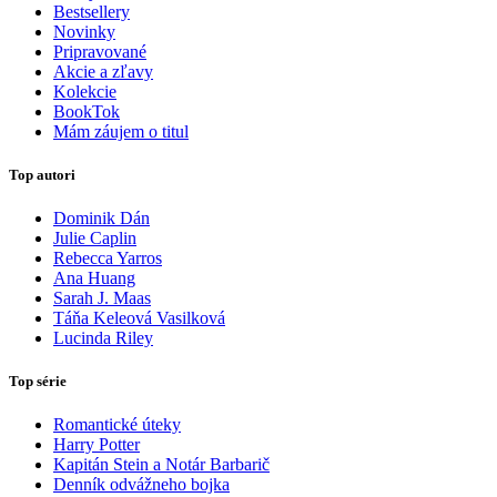
Bestsellery
Novinky
Pripravované
Akcie a zľavy
Kolekcie
BookTok
Mám záujem o titul
Top autori
Dominik Dán
Julie Caplin
Rebecca Yarros
Ana Huang
Sarah J. Maas
Táňa Keleová Vasilková
Lucinda Riley
Top série
Romantické úteky
Harry Potter
Kapitán Stein a Notár Barbarič
Denník odvážneho bojka