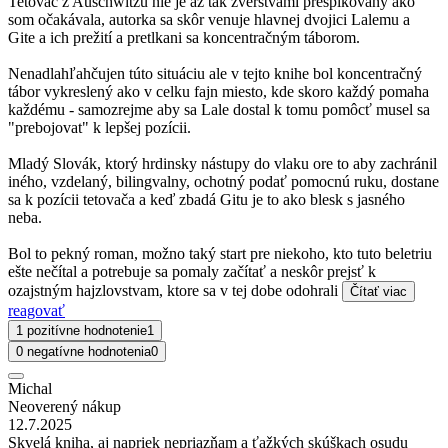
Tetovač z Auschwitzu nie je až tak zverstvami prešpikovaný ako
som očakávala, autorka sa skôr venuje hlavnej dvojici Lalemu a
Gite a ich prežití a pretlkani sa koncentračným táborom.
Nenadlahľahčujen túto situáciu ale v tejto knihe bol koncentračný
tábor vykreslený ako v celku fajn miesto, kde skoro každý pomaha
každému - samozrejme aby sa Lale dostal k tomu pomôcť musel sa
"prebojovat" k lepšej pozícii.
Mladý Slovák, ktorý hrdinsky nástupy do vlaku ore to aby zachránil
iného, vzdelaný, bilingvalny, ochotný podať pomocnú ruku, dostane
sa k pozícii tetovača a keď zbadá Gitu je to ako blesk s jasného
neba.
Bol to pekný roman, možno taký start pre niekoho, kto tuto beletriu
ešte nečítal a potrebuje sa pomaly začítať a neskôr prejsť k
ozajstným hajzlovstvam, ktore sa v tej dobe odohrali
Čítať viac
reagovať
1 pozitívne hodnotenie
1
0 negatívne hodnotenia
0
Michal
Neoverený nákup
12.7.2025
Skvelá kniha, aj napriek nepriazňam a ťažkých skúškach osudu