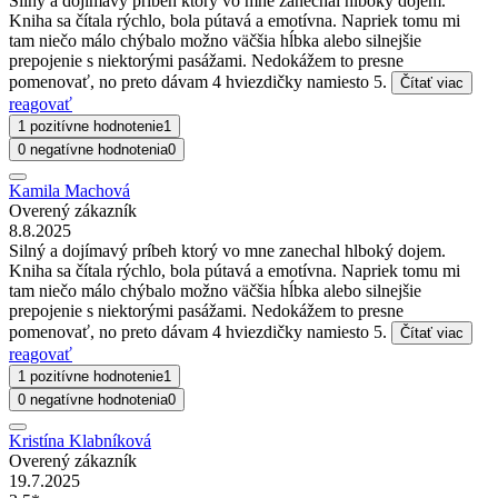
Silný a dojímavý príbeh ktorý vo mne zanechal hlboký dojem.
Kniha sa čítala rýchlo, bola pútavá a emotívna. Napriek tomu mi
tam niečo málo chýbalo možno väčšia hĺbka alebo silnejšie
prepojenie s niektorými pasážami. Nedokážem to presne
pomenovať, no preto dávam 4 hviezdičky namiesto 5.
Čítať viac
reagovať
1 pozitívne hodnotenie
1
0 negatívne hodnotenia
0
Kamila Machová
Overený zákazník
8.8.2025
Silný a dojímavý príbeh ktorý vo mne zanechal hlboký dojem.
Kniha sa čítala rýchlo, bola pútavá a emotívna. Napriek tomu mi
tam niečo málo chýbalo možno väčšia hĺbka alebo silnejšie
prepojenie s niektorými pasážami. Nedokážem to presne
pomenovať, no preto dávam 4 hviezdičky namiesto 5.
Čítať viac
reagovať
1 pozitívne hodnotenie
1
0 negatívne hodnotenia
0
Kristína Klabníková
Overený zákazník
19.7.2025