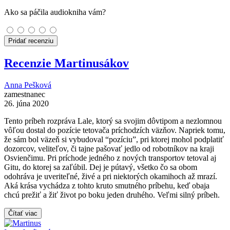
Ako sa páčila audiokniha vám?
Pridať recenziu
Recenzie Martinusákov
Anna Pešková
zamestnanec
26. júna 2020
Tento príbeh rozpráva Lale, ktorý sa svojim dôvtipom a nezlomnou
vôľou dostal do pozície tetovača príchodzích väzňov. Napriek tomu,
že sám bol väzeň si vybudoval “pozíciu”, pri ktorej mohol podplatiť
dozorcov, veliteľov, či tajne pašovať jedlo od robotníkov na kraji
Osvienčimu. Pri príchode jedného z nových transportov tetoval aj
Gitu, do ktorej sa zaľúbil. Dej je pútavý, všetko čo sa obom
odohráva je uveriteľné, živé a pri niektorých okamihoch až mrazí.
Aká krása vychádza z tohto kruto smutného príbehu, keď obaja
chcú prežiť a žiť život po boku jeden druhého. Veľmi silný príbeh.
Čítať viac