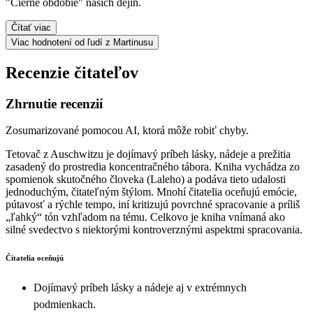
"Čierne obdobie" našich dejín.
Čítať viac
Viac hodnotení od ľudí z Martinusu
Recenzie čitateľov
Zhrnutie recenzií
Zosumarizované pomocou AI, ktorá môže robiť chyby.
Tetovač z Auschwitzu je dojímavý príbeh lásky, nádeje a prežitia
zasadený do prostredia koncentračného tábora. Kniha vychádza zo
spomienok skutočného človeka (Laleho) a podáva tieto udalosti
jednoduchým, čitateľným štýlom. Mnohí čitatelia oceňujú emócie,
pútavosť a rýchle tempo, iní kritizujú povrchné spracovanie a príliš
„ľahký“ tón vzhľadom na tému. Celkovo je kniha vnímaná ako
silné svedectvo s niektorými kontroverznými aspektmi spracovania.
Čitatelia oceňujú
Dojímavý príbeh lásky a nádeje aj v extrémnych
podmienkach.