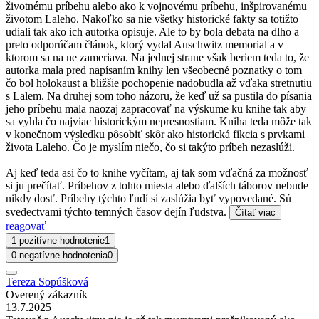
životnému príbehu alebo ako k vojnovému príbehu, inšpirovanému
životom Laleho. Nakoľko sa nie všetky historické fakty sa totižto
udiali tak ako ich autorka opisuje. Ale to by bola debata na dlho a
preto odporúčam článok, ktorý vydal Auschwitz memorial a v
ktorom sa na ne zameriava. Na jednej strane však beriem teda to, že
autorka mala pred napísaním knihy len všeobecné poznatky o tom
čo bol holokaust a bližšie pochopenie nadobudla až vďaka stretnutiu
s Lalem. Na druhej som toho názoru, že keď už sa pustila do písania
jeho príbehu mala naozaj zapracovať na výskume ku knihe tak aby
sa vyhla čo najviac historickým nepresnostiam. Kniha teda môže tak
v konečnom výsledku pôsobiť skôr ako historická fikcia s prvkami
života Laleho. Čo je myslím niečo, čo si takýto príbeh nezaslúži.
Aj keď teda asi čo to knihe vyčítam, aj tak som vďačná za možnosť
si ju prečítať. Príbehov z tohto miesta alebo ďalších táborov nebude
nikdy dosť. Príbehy týchto ľudí si zaslúžia byť vypovedané. Sú
svedectvami týchto temných časov dejín ľudstva.
Čítať viac
reagovať
1 pozitívne hodnotenie
1
0 negatívne hodnotenia
0
Tereza Sopúšková
Overený zákazník
13.7.2025