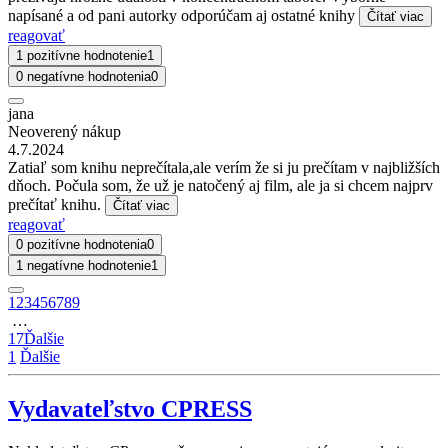
napísané a od pani autorky odporúčam aj ostatné knihy
Čítať viac
reagovať
1 pozitívne hodnotenie
1
0 negatívne hodnotenia
0
jana
Neoverený nákup
4.7.2024
Zatiaľ som knihu neprečítala,ale verím že si ju prečítam v najbližších
dňoch. Počula som, že už je natočený aj film, ale ja si chcem najprv
prečítať knihu.
Čítať viac
reagovať
0 pozitívne hodnotenia
0
1 negatívne hodnotenie
1
1
2
3
4
5
6
7
8
9
…
17
Ďalšie
1
Ďalšie
Vydavateľstvo CPRESS