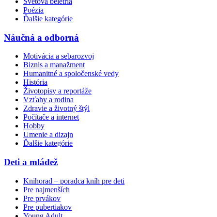
Svetová beletria
Poézia
Ďalšie kategórie
Náučná a odborná
Motivácia a sebarozvoj
Biznis a manažment
Humanitné a spoločenské vedy
História
Životopisy a reportáže
Vzťahy a rodina
Zdravie a životný štýl
Počítače a internet
Hobby
Umenie a dizajn
Ďalšie kategórie
Deti a mládež
Knihorad – poradca kníh pre deti
Pre najmenších
Pre prvákov
Pre pubertiakov
Young Adult