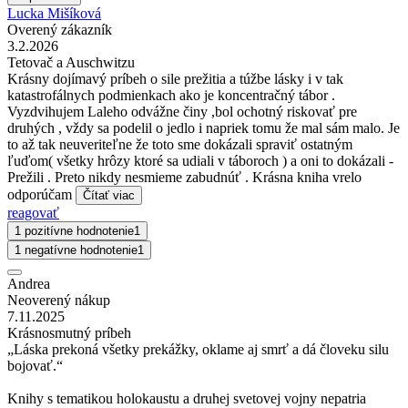
Lucka Mišíková
Overený zákazník
3.2.2026
Tetovač a Auschwitzu
Krásny dojímavý príbeh o sile prežitia a túžbe lásky i v tak
katastrofálnych podmienkach ako je koncentračný tábor .
Vyzdvihujem Laleho odvážne činy ,bol ochotný riskovať pre
druhých , vždy sa podelil o jedlo i napriek tomu že mal sám malo. Je
to až tak neuveriteľne že toto sme dokázali spraviť ostatným
ľuďom( všetky hrôzy ktoré sa udiali v táboroch ) a oni to dokázali -
Prežili . Preto nikdy nesmieme zabudnúť . Krásna kniha vrelo
odporúčam
Čítať viac
reagovať
1 pozitívne hodnotenie
1
1 negatívne hodnotenie
1
Andrea
Neoverený nákup
7.11.2025
Krásnosmutný príbeh
„Láska prekoná všetky prekážky, oklame aj smrť a dá človeku silu
bojovať.“
Knihy s tematikou holokaustu a druhej svetovej vojny nepatria