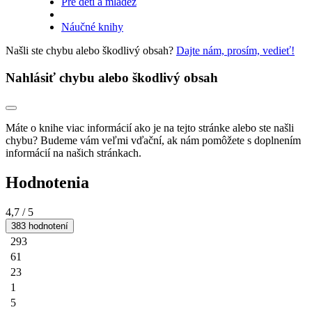
Pre deti a mládež
Náučné knihy
Našli ste chybu alebo škodlivý obsah?
Dajte nám, prosím, vedieť!
Nahlásiť chybu alebo škodlivý obsah
Máte o knihe viac informácií ako je na tejto stránke alebo ste našli
chybu? Budeme vám veľmi vďační, ak nám pomôžete s doplnením
informácií na našich stránkach.
Hodnotenia
4,7
/ 5
383 hodnotení
293
61
23
1
5