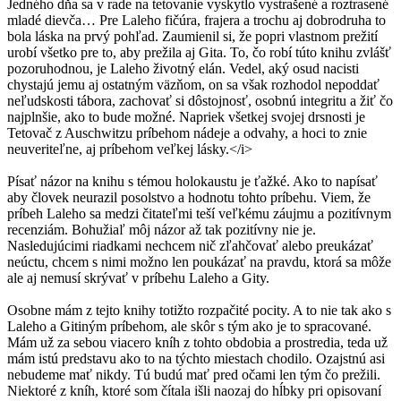
Jedného dňa sa v rade na tetovanie vyskytlo vystrašené a roztrasené
mladé dievča… Pre Laleho fičúra, frajera a trochu aj dobrodruha to
bola láska na prvý pohľad. Zaumienil si, že popri vlastnom prežití
urobí všetko pre to, aby prežila aj Gita. To, čo robí túto knihu zvlášť
pozoruhodnou, je Laleho životný elán. Vedel, aký osud nacisti
chystajú jemu aj ostatným väzňom, on sa však rozhodol nepoddať
neľudskosti tábora, zachovať si dôstojnosť, osobnú integritu a žiť čo
najplnšie, ako to bude možné. Napriek všetkej svojej drsnosti je
Tetovač z Auschwitzu príbehom nádeje a odvahy, a hoci to znie
neuveriteľne, aj príbehom veľkej lásky.</i>
Písať názor na knihu s témou holokaustu je ťažké. Ako to napísať
aby človek neurazil posolstvo a hodnotu tohto príbehu. Viem, že
príbeh Laleho sa medzi čitateľmi teší veľkému záujmu a pozitívnym
recenziám. Bohužiaľ môj názor až tak pozitívny nie je.
Nasledujúcimi riadkami nechcem nič zľahčovať alebo preukázať
neúctu, chcem s nimi možno len poukázať na pravdu, ktorá sa môže
ale aj nemusí skrývať v príbehu Laleho a Gity.
Osobne mám z tejto knihy totižto rozpačité pocity. A to nie tak ako s
Laleho a Gitiným príbehom, ale skôr s tým ako je to spracované.
Mám už za sebou viacero kníh z tohto obdobia a prostredia, teda už
mám istú predstavu ako to na týchto miestach chodilo. Ozajstnú asi
nebudeme mať nikdy. Tú budú mať pred očami len tým čo prežili.
Niektoré z kníh, ktoré som čítala išli naozaj do hĺbky pri opisovaní