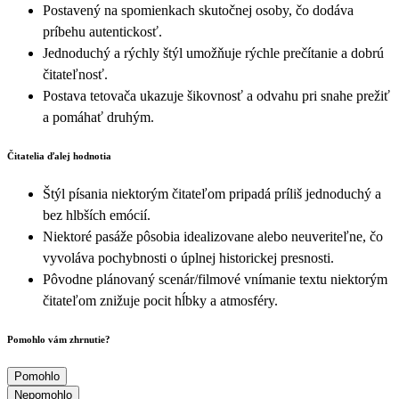
Postavený na spomienkach skutočnej osoby, čo dodáva
príbehu autentickosť.
Jednoduchý a rýchly štýl umožňuje rýchle prečítanie a dobrú
čitateľnosť.
Postava tetovača ukazuje šikovnosť a odvahu pri snahe prežiť
a pomáhať druhým.
Čitatelia ďalej hodnotia
Štýl písania niektorým čitateľom pripadá príliš jednoduchý a
bez hlbších emócií.
Niektoré pasáže pôsobia idealizovane alebo neuveriteľne, čo
vyvoláva pochybnosti o úplnej historickej presnosti.
Pôvodne plánovaný scenár/filmové vnímanie textu niektorým
čitateľom znižuje pocit hĺbky a atmosféry.
Pomohlo vám zhrnutie?
Pomohlo
Nepomohlo