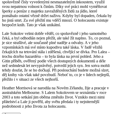
spoluvězně čísly vyvedenými nesmazatelným inkoustem, využil
svou nepatrnou volnost k činům. Díky své práci mohl vyměňovat
šperky a peníze z majetku zavražděných židů za jídlo, které
pomáhalo ostatní vězně držet naživu. Kdyby byl dopaden, čekala by
ho jistá smrt. Za své přežití mu vděčí mnozí. O holocaustu existuje
bezpočet knih. Tato je však unikátní.
Lale Sokolov velmi dobře věděl, co spoluvězně i jeho samotného
čeká, a byl odhodlán nejen přežít, ale také žít naplno. To, co poznal,
je sice strašlivé, ale současně plné naděje a odvahy. A v jeho
vzpomínkách má své místo kupodivu také láska. V řadě vězňů
čekajících na tetování stála i zděšená, chvějící se dívka. Pro Lalea –
trochu drzého hazardéra – to byla láska na první pohled. Jeho a
Gitin příběh, ověřený podle všech dostupných dokumentů a déle
než sedmdesát let nevyprávěný, potvrdil jejich syn. Jen sotva mohli
tehdy doufat, že se ho dočkají. Při poslouchání budete možná slzet,
děj knihy vás však také povzbudí. Neboť to, co je v lidech nejlepší,
přežilo i v situaci ze všech nejhorší.
Heather Morrisová se narodila na Novém Zélandu, žije a pracuje v
australském Melbourne. S Lalem Sokolovem se seznámila v roce
2003 a toto setkání jim oběma změnilo život. Vzniklo mezi nimi
přátelství a Lale ji pověřil, aby světu předala i ty nejniternější
podrobnosti z jeho života za holocaustu.