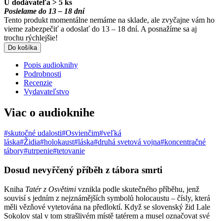
U dodávateľa > 5 ks
Posielame do 13 – 18 dní
Tento produkt momentálne nemáme na sklade, ale zvyčajne vám ho
vieme zabezpečiť a odoslať do 13 – 18 dní. A posnažíme sa aj
trochu rýchlejšie!
Do košíka
Popis audioknihy
Podrobnosti
Recenzie
Vydavateľstvo
Viac o audioknihe
#skutočné udalosti
#Osvienčim
#veľká
láska
#Židia
#holokaust
#láska
#druhá svetová vojna
#koncentračné
tábory
#utrpenie
#tetovanie
Dosud nevyřčený příběh z tábora smrti
Kniha
Tatér z Osvětimi
vznikla podle skutečného příběhu, jenž
souvisí s jedním z nejznámějších symbolů holocaustu – čísly, která
měli vězňové vytetována na předloktí. Když se slovenský žid Lale
Sokolov stal v tom strašlivém místě tatérem a musel označovat své