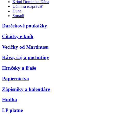
Krimi Dominika Dána
Učím sa rozprávať
Duna
Smradi
Darčekové poukážky
Čítačky e-kníh
Vecičky od Martinusu
Káva, čaj a pochutiny
Hrnčeky a fľaše
Papiernictvo
Zápisníky a kalendáre
Hudba
LP platne