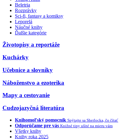
Beletria
Rozprávky
Sci-fi, fantasy a komiksy
Leporelá
Náučné knihy
Ďalšie kategórie
Životopisy a reportáže
Kuchárky
Učebnice a slovníky
Náboženstvo a ezoterika
Mapy a cestovanie
Cudzojazyčná literatúra
Knihomoľský pomocník
Spýtajte sa Sherlocka, čo čítať
Odporúčame pre vás
Knižné tipy ušité na mieru vám
Všetky knihy
Knihy roka 2025