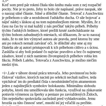
3,5*
Keď som pred pár rokmi čítala túto knihu mala som z nej rozpačité
pocity. Nie je to preto, žeby to bolo zle napísané, práve naopak, ide
o naozaj silné čítanie. Silné a dôležité čítanie. Tetovač z Auschwitzu
je príbehom o sile a nezdolnosti ľudského ducha. O sile bojovať a
nájsť nádej s láskou aj na tom najstrašnejšom mieste. Myslím, že z
času na čas by si mal každý z nás prečítať takýto príbeh. Príbehy
týchto ľudských hrdinov, ktoré prežili kruté zaobchádzanie na
týchto bohom zabudnutých miestach, sú dôkazom, že sa to naozaj
stalo, že to nie len výmysel autora ale pravda, pred ktorou by sme
ani po rokoch nemali zatvárať oči. Je dôležité aby sme aj my
čitatelia ale aj autori pristupovali k ich príbehom citlivo a s úctou.
Zaslúžia si aby boli podané čo najviac pravdivo a bez čo najmenej
zásahov, ktoré z nich namiesto životopisných príbehov robia len
fikciu. Príbeh Laleho, Tetovača z Auschwitzu, je možno niečím
medzi tým.
<i>.Lale v tábore dostal prácu tetovača. Jeho povinnosťou bolo
číslovať väzňov, ktorých nacisti po selekcii nechali nažive, teda
vpichávať im do predlaktí čísla s neodstrániteľným atramentom
jeden z najsilnejších symbolov holokaustu. Minimálnu slobodu
pohybu, ktorú mu umožňovala táto funkcia, využíval na získavanie
potravín výmenou za šperky a peniaze po zavraždených Židoch,
čím nejedného spoluväzňa zachránil pred vyhladovaním. Jemu
hrozila za túto činnosť smrť, mnohí iní jej vďačili za prežitie.