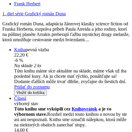
Frank Herbert
1. diel série
Grafický román Duna
Grafický román Duna, adaptácia žánrovej klasiky science fiction od
Franka Herberta, rozpráva príbeh Paula Atreida a jeho rodiny, ktorí
na púštnej planéte Arrakis preberajú ťažbu mystickej drogy melanže,
ktorá umožňuje cestovanie medzi hviezdami....
Kniha
pevná väzba
22,20 €
-6 %
Na sklade 2 ks
Túto knihu máme síce aktuálne na sklade, máme však už iba
posledné kusy. Ak ju chcete mať rýchlo, ponáhľajte sa!
Dodanie ďalších môže trvať dlhšie, zvyčajne do šiestich dní.
Pridať do zoznamu
Vložiť do košíka
Čítaná
výborný stav
Túto knihu sme vykúpili cez
Knihovrátok
a je vo
výbornom stave.
Rozdiel medzi touto knihou a novou by ste
asi ani nespoznali. Knihu sme označili nálepkou, ktorá môže
na niektorých obaloch zanechať stopy.
14,00 €