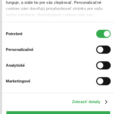
Zoradiť
funguje, a stále ho pre vás zlepšovať. Personalizačné
cookies nám dovoľujú prispôsobovať stránku pre vašu
lepšiu orientáciu. Marketingové cookies nám zas
umožňujú zobrazenie relevantnej reklamy. Niektoré údaje
Bestsellery
zdieľame aj s tretími stranami. Veľmi by nám pomohlo,
Výber
Top hodnotené
keby sme mohli používať všetky tieto cookies. Ďakujeme!
Potrebné
súhlasu
Novinky
Najdrahšie
Najlacnejšie
Najvyššia zľava
Personalizačné
222 produktov
Analytické
Marketingové
Zobraziť detaily