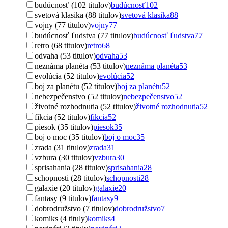
budúcnosť (102 titulov)
budúcnosť
102
svetová klasika (88 titulov)
svetová klasika
88
vojny (77 titulov)
vojny
77
budúcnosť ľudstva (77 titulov)
budúcnosť ľudstva
77
retro (68 titulov)
retro
68
odvaha (53 titulov)
odvaha
53
neznáma planéta (53 titulov)
neznáma planéta
53
evolúcia (52 titulov)
evolúcia
52
boj za planétu (52 titulov)
boj za planétu
52
nebezpečenstvo (52 titulov)
nebezpečenstvo
52
životné rozhodnutia (52 titulov)
životné rozhodnutia
52
fikcia (52 titulov)
fikcia
52
piesok (35 titulov)
piesok
35
boj o moc (35 titulov)
boj o moc
35
zrada (31 titulov)
zrada
31
vzbura (30 titulov)
vzbura
30
sprisahania (28 titulov)
sprisahania
28
schopnosti (28 titulov)
schopnosti
28
galaxie (20 titulov)
galaxie
20
fantasy (9 titulov)
fantasy
9
dobrodružstvo (7 titulov)
dobrodružstvo
7
komiks (4 tituly)
komiks
4