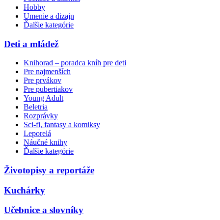
Hobby
Umenie a dizajn
Ďalšie kategórie
Deti a mládež
Knihorad – poradca kníh pre deti
Pre najmenších
Pre prvákov
Pre pubertiakov
Young Adult
Beletria
Rozprávky
Sci-fi, fantasy a komiksy
Leporelá
Náučné knihy
Ďalšie kategórie
Životopisy a reportáže
Kuchárky
Učebnice a slovníky