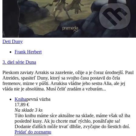
Deti Duny
Frank Herbert
3. diel série
Duna
Pieskom zaviaty Arrakis sa zazelenie, ožije a je čoraz úrodnejší. Paul
Atreides, spasiteľ Duny, ktorý sa svojho času postavil do čela
fremenov, mizne v púšti. Arrakisu vládne jeho sestra Alia, ale jej
vláda nie je absolútna. Musí čeliť zradám a vzburám...
Kniha
pevná väzba
17,89 €
Na sklade 3 ks
Túto knihu máme síce aktuálne na sklade, máme však už iba
posledné kusy. Ak ju chcete mať rýchlo, ponáhľajte sa!
Dodanie ďalších môže trvať dlhšie, zvyčajne do šiestich dní.
Pridať do zoznamu