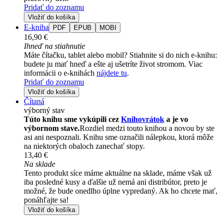
Pridať do zoznamu
Vložiť do košíka
E-kniha
PDF
EPUB
MOBI
16,90 €
Ihneď na stiahnutie
Máte čítačku, tablet alebo mobil? Stiahnite si do nich e-knihu:
budete ju mať hneď a ešte aj ušetríte život stromom. Viac
informácii o e-knihách
nájdete tu
.
Pridať do zoznamu
Vložiť do košíka
Čítaná
výborný stav
Túto knihu sme vykúpili cez
Knihovrátok
a je vo
výbornom stave.
Rozdiel medzi touto knihou a novou by ste
asi ani nespoznali. Knihu sme označili nálepkou, ktorá môže
na niektorých obaloch zanechať stopy.
13,40 €
Na sklade
Tento produkt síce máme aktuálne na sklade, máme však už
iba posledné kusy a ďalšie už nemá ani distribútor, preto je
možné, že bude onedlho úplne vypredaný. Ak ho chcete mať,
ponáhľajte sa!
Vložiť do košíka