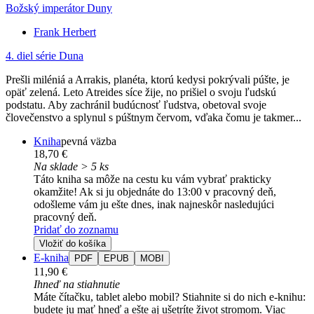
Božský imperátor Duny
Frank Herbert
4. diel série
Duna
Prešli miléniá a Arrakis, planéta, ktorú kedysi pokrývali púšte, je
opäť zelená. Leto Atreides síce žije, no prišiel o svoju ľudskú
podstatu. Aby zachránil budúcnosť ľudstva, obetoval svoje
človečenstvo a splynul s púštnym červom, vďaka čomu je takmer...
Kniha
pevná väzba
18,70 €
Na sklade > 5 ks
Táto kniha sa môže na cestu ku vám vybrať prakticky
okamžite! Ak si ju objednáte do 13:00 v pracovný deň,
odošleme vám ju ešte dnes, inak najneskôr nasledujúci
pracovný deň.
Pridať do zoznamu
Vložiť do košíka
E-kniha
PDF
EPUB
MOBI
11,90 €
Ihneď na stiahnutie
Máte čítačku, tablet alebo mobil? Stiahnite si do nich e-knihu:
budete ju mať hneď a ešte aj ušetríte život stromom. Viac