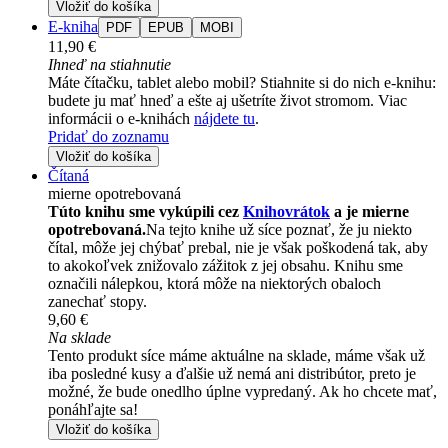
Vložiť do košíka
E-kniha
PDF
EPUB
MOBI
11,90 €
Ihneď na stiahnutie
Máte čítačku, tablet alebo mobil? Stiahnite si do nich e-knihu:
budete ju mať hneď a ešte aj ušetríte život stromom. Viac
informácii o e-knihách
nájdete tu
.
Pridať do zoznamu
Vložiť do košíka
Čítaná
mierne opotrebovaná
Túto knihu sme vykúpili cez
Knihovrátok
a je mierne
opotrebovaná.
Na tejto knihe už síce poznať, že ju niekto
čítal, môže jej chýbať prebal, nie je však poškodená tak, aby
to akokoľvek znižovalo zážitok z jej obsahu. Knihu sme
označili nálepkou, ktorá môže na niektorých obaloch
zanechať stopy.
9,60 €
Na sklade
Tento produkt síce máme aktuálne na sklade, máme však už
iba posledné kusy a ďalšie už nemá ani distribútor, preto je
možné, že bude onedlho úplne vypredaný. Ak ho chcete mať,
ponáhľajte sa!
Vložiť do košíka