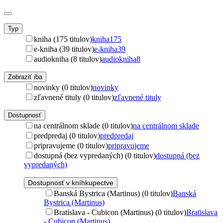
Typ
kniha (175 titulov)
kniha
175
e-kniha (39 titulov)
e-kniha
39
audiokniha (8 titulov)
audiokniha
8
Zobraziť iba
novinky (0 titulov)
novinky
zľavnené tituly (0 titulov)
zľavnené tituly
Dostupnosť
na centrálnom sklade (0 titulov)
na centrálnom sklade
predpredaj (0 titulov)
predpredaj
pripravujeme (0 titulov)
pripravujeme
dostupná (bez vypredaných) (0 titulov)
dostupná (bez
vypredaných)
Dostupnosť v kníhkupectve
Banská Bystrica (Martinus) (0 titulov)
Banská
Bystrica (Martinus)
Bratislava - Cubicon (Martinus) (0 titulov)
Bratislava
- Cubicon (Martinus)