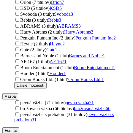
Orion (7 titulov)
Orion
7
KSD (5 titulov)
KSD
5
Svoboda (3 tituly)
Svoboda
3
Rebis (3 tituly)
Rebis
3
ABRAMS (3 tituly)
ABRAMS
3
Harry Abrams (2 tituly)
Harry Abrams
2
Penguin Putnam Inc (2 tituly)
Penguin Putnam Inc
2
Heyne (2 tituly)
Heyne
2
Gate (2 tituly)
Gate
2
Barnes and Noble (1 titul)
Barnes and Noble
1
AF 167 (1 titul)
AF 167
1
Boom Entertainment (1 titul)
Boom Entertainment
1
Hodder (1 titul)
Hodder
1
Orion Books Ltd. (1 titul)
Orion Books Ltd.
1
Ďalšie možnosti
Väzba
pevná väzba (71 titulov)
pevná väzba
71
brožovaná väzba (66 titulov)
brožovaná väzba
66
pevná väzba s prebalom (31 titulov)
pevná väzba s
prebalom
31
Formát