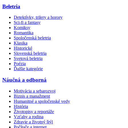
Beletria
Detektívky, trilery a horory
Sci-fi a fantasy
Komiksy
Romantika
Spoločenská beletria
Klasika
Historické
Slovenská beletria
Svetová beletria
Poézia
Ďalšie kategórie
Náučná a odborná
Motivácia a sebarozvoj
Biznis a manažment
Humanitné a spoločenské vedy
História
Životopisy a reportáže
Vzťahy a rodina
Zdravie a životný štýl
Počítače a internet