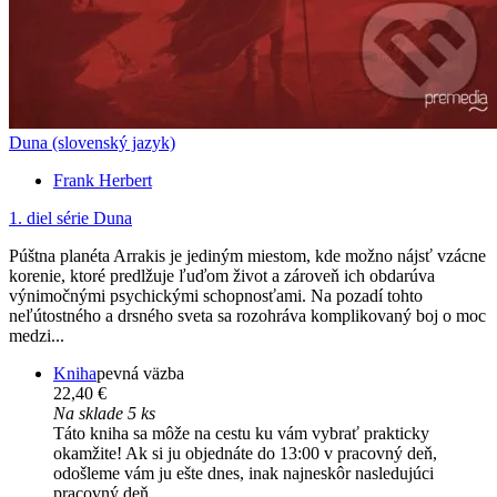
Duna (slovenský jazyk)
Frank Herbert
1. diel série
Duna
Púštna planéta Arrakis je jediným miestom, kde možno nájsť vzácne
korenie, ktoré predlžuje ľuďom život a zároveň ich obdarúva
výnimočnými psychickými schopnosťami. Na pozadí tohto
neľútostného a drsného sveta sa rozohráva komplikovaný boj o moc
medzi...
Kniha
pevná väzba
22,40 €
Na sklade 5 ks
Táto kniha sa môže na cestu ku vám vybrať prakticky
okamžite! Ak si ju objednáte do 13:00 v pracovný deň,
odošleme vám ju ešte dnes, inak najneskôr nasledujúci
pracovný deň.