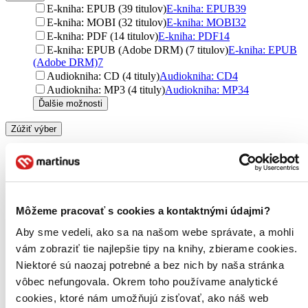
E-kniha: EPUB (39 titulov)
E-kniha: EPUB
39
E-kniha: MOBI (32 titulov)
E-kniha: MOBI
32
E-kniha: PDF (14 titulov)
E-kniha: PDF
14
E-kniha: EPUB (Adobe DRM) (7 titulov)
E-kniha: EPUB
(Adobe DRM)
7
Audiokniha: CD (4 tituly)
Audiokniha: CD
4
Audiokniha: MP3 (4 tituly)
Audiokniha: MP3
4
Ďalšie možnosti
Zúžiť výber
Frank Herbert (1920–1986) bol americký spisovateľ a novinár,
najznámejší pre svoje diela v oblasti sci-fi, no jeho tvorba zahŕňa aj
rôzne iné žánre. Okrem svetoznámej série
Duna
napísal množstvo
ďalších románov v sérii
Jorj X. McKie
. Jeho diela sa vyznačujú
hlbokými filozofickými a ekologickými témami, a často skúmajú
Môžeme pracovať s cookies a kontaktnými údajmi?
politické a spoločenské systémy. Herbert mal nezávislý prístup k
tvorbe, odmietal písať len pre trh a venoval sa témam, ktoré ho
Aby sme vedeli, ako sa na našom webe správate, a mohli
osobne zaujímali. Počas života čelil finančným problémom, no jeho
vám zobraziť tie najlepšie tipy na knihy, zbierame cookies.
práca mala obrovský vplyv na vývoj sci-fi literatúry.
Niektoré sú naozaj potrebné a bez nich by naša stránka
Čítať viac
vôbec nefungovala. Okrem toho používame analytické
cookies, ktoré nám umožňujú zisťovať, ako náš web