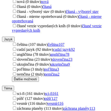
nová (0 titulov)
nová
čítaná (0 titulov)
čítaná
čítaná - výborný stav (0 titulov)
čítaná - výborný stav
čítaná - mierne opotrebovaná (0 titulov)
čítaná - mierne
opotrebovaná
čítané verzie vypredaných kníh (0 titulov)
čítané verzie
vypredaných kníh
Jazyk
čeština (107 titulov)
čeština
107
cudzí jazyk (92 titulov)
cudzí jazyk
92
angličtina (78 titulov)
angličtina
78
slovenčina (23 titulov)
slovenčina
23
ukrajinčina (9 titulov)
ukrajinčina
9
poľština (3 tituly)
poľština
3
nemčina (2 tituly)
nemčina
2
Ďalšie možnosti
Téma
sci-fi (161 titulov)
sci-fi
161
púšť (127 titulov)
púšť
127
vesmír (116 titulov)
vesmír
116
záchrana planéty (113 titulov)
záchrana planéty
113