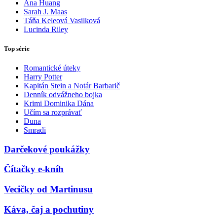
Ana Huang
Sarah J. Maas
Táňa Keleová Vasilková
Lucinda Riley
Top série
Romantické úteky
Harry Potter
Kapitán Stein a Notár Barbarič
Denník odvážneho bojka
Krimi Dominika Dána
Učím sa rozprávať
Duna
Smradi
Darčekové poukážky
Čítačky e-kníh
Vecičky od Martinusu
Káva, čaj a pochutiny