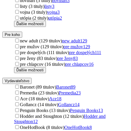
novinári (3 tituly)
novinári
3
listy (3 tituly)
listy
3
vojna (3 tituly)
vojna
3
utópia (2 tituly)
utópia
2
Ďalšie možnosti
Pre koho
new adult (129 titulov)
new adult
129
pre mužov (129 titulov)
pre mužov
129
pre dospelých (111 titulov)
pre dospelých
111
pre ženy (83 titulov)
pre ženy
83
pre chlapcov (16 titulov)
pre chlapcov
16
Ďalšie možnosti
Vydavateľstvo
Baronet (89 titulov)
Baronet
89
Premedia (23 titulov)
Premedia
23
Ace (18 titulov)
Ace
18
Gollancz (14 titulov)
Gollancz
14
Penguin Books (13 titulov)
Penguin Books
13
Hodder and Stoughton (12 titulov)
Hodder and
Stoughton
12
OneHotBook (8 titulov)
OneHotBook
8