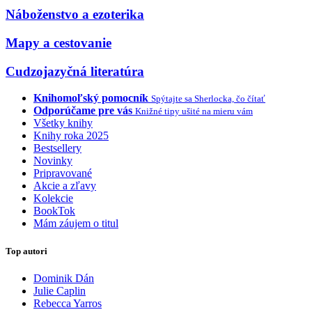
Náboženstvo a ezoterika
Mapy a cestovanie
Cudzojazyčná literatúra
Knihomoľský pomocník
Spýtajte sa Sherlocka, čo čítať
Odporúčame pre vás
Knižné tipy ušité na mieru vám
Všetky knihy
Knihy roka 2025
Bestsellery
Novinky
Pripravované
Akcie a zľavy
Kolekcie
BookTok
Mám záujem o titul
Top autori
Dominik Dán
Julie Caplin
Rebecca Yarros