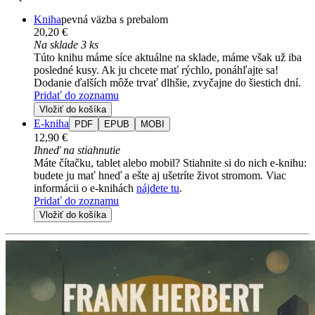
Kniha
pevná väzba s prebalom
20,20 €
Na sklade 3 ks
Túto knihu máme síce aktuálne na sklade, máme však už iba
posledné kusy. Ak ju chcete mať rýchlo, ponáhľajte sa!
Dodanie ďalších môže trvať dlhšie, zvyčajne do šiestich dní.
Pridať do zoznamu
Vložiť do košíka
E-kniha
PDF
EPUB
MOBI
12,90 €
Ihneď na stiahnutie
Máte čítačku, tablet alebo mobil? Stiahnite si do nich e-knihu:
budete ju mať hneď a ešte aj ušetríte život stromom. Viac
informácii o e-knihách
nájdete tu
.
Pridať do zoznamu
Vložiť do košíka