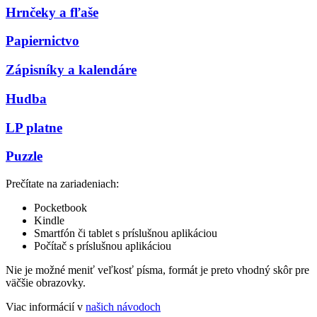
Hrnčeky a fľaše
Papiernictvo
Zápisníky a kalendáre
Hudba
LP platne
Puzzle
Prečítate na zariadeniach:
Pocketbook
Kindle
Smartfón či tablet s príslušnou aplikáciou
Počítač s príslušnou aplikáciou
Nie je možné meniť veľkosť písma, formát je preto vhodný skôr pre
väčšie obrazovky.
Viac informácií v
našich návodoch