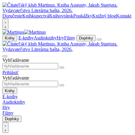
Doručenie
Kníhkupectvá
Knihovrátok
Poukážky
Knižný blog
Kontakt
E-knihy
Audioknihy
Hry
Filmy
Knihy
Doplnky
Vyhľadávanie
Prihlásiť
Vyhľadávanie
Knihy
E-knihy
Audioknihy
Hry
Filmy
Doplnky