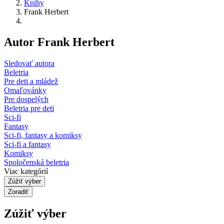
Knihy
Frank Herbert
Autor Frank Herbert
Sledovať autora
Beletria
Pre deti a mládež
Omaľovánky
Pre dospelých
Beletria pre deti
Sci-fi
Fantasy
Sci-fi, fantasy a komiksy
Sci-fi a fantasy
Komiksy
Spoločenská beletria
Viac kategórií
Zúžiť výber
Zoradiť
Zúžiť výber