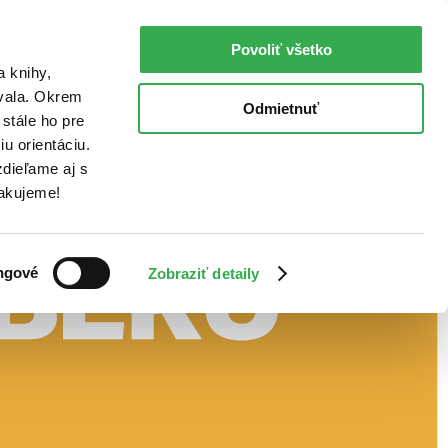
Povoliť všetko
a knihy,
ovala. Okrem
Odmietnuť
stále ho pre
u orientáciu.
dieľame aj s
Ďakujeme!
ngové
Zobraziť detaily