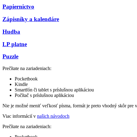
Papiernictvo
Zápisníky a kalendáre
Hudba
LP platne
Puzzle
Prečítate na zariadeniach:
Pocketbook
Kindle
Smartfón či tablet s príslušnou aplikáciou
Počítač s príslušnou aplikáciou
Nie je možné meniť veľkosť písma, formát je preto vhodný skôr pre 
Viac informácií v
našich návodoch
Prečítate na zariadeniach:
Pocketbook