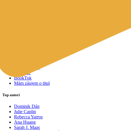
Mapy a cestovanie
Cudzojazyčná literatúra
Knihomoľský pomocník
Spýtajte sa Sherlocka, čo čítať
Odporúčame pre vás
Knižné tipy ušité na mieru vám
Všetky knihy
Knihy roka 2025
Bestsellery
Novinky
Pripravované
Akcie a zľavy
Kolekcie
BookTok
Mám záujem o titul
Top autori
Dominik Dán
Julie Caplin
Rebecca Yarros
Ana Huang
Sarah J. Maas