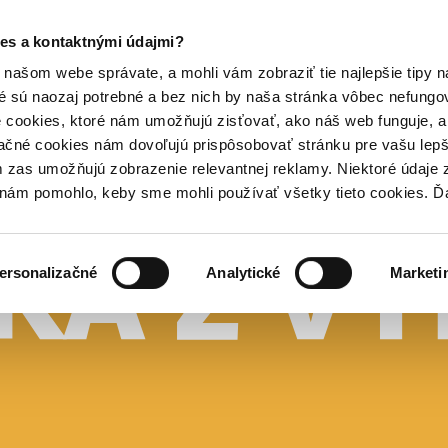
es a kontaktnými údajmi?
našom webe správate, a mohli vám zobraziť tie najlepšie tipy n
é sú naozaj potrebné a bez nich by naša stránka vôbec nefung
 cookies, ktoré nám umožňujú zisťovať, ako náš web funguje, a 
ačné cookies nám dovoľujú prispôsobovať stránku pre vašu lepši
zas umožňujú zobrazenie relevantnej reklamy. Niektoré údaje z
y nám pomohlo, keby sme mohli používať všetky tieto cookies. 
ersonalizačné
Analytické
Marketi