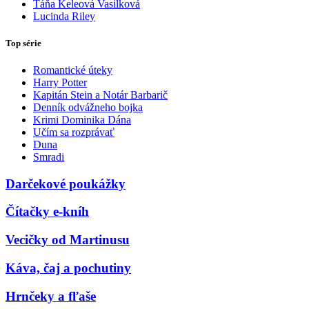
Táňa Keleová Vasilková
Lucinda Riley
Top série
Romantické úteky
Harry Potter
Kapitán Stein a Notár Barbarič
Denník odvážneho bojka
Krimi Dominika Dána
Učím sa rozprávať
Duna
Smradi
Darčekové poukážky
Čítačky e-kníh
Vecičky od Martinusu
Káva, čaj a pochutiny
Hrnčeky a fľaše