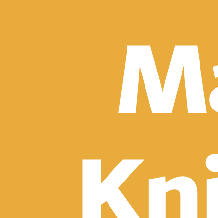
Detektívky, trilery a horory
Sci-fi a fantasy
Komiksy
Romantika
Spoločenská beletria
Klasika
Historické
Slovenská beletria
Svetová beletria
Poézia
Ďalšie kategórie
Náučná a odborná
Motivácia a sebarozvoj
Biznis a manažment
Humanitné a spoločenské vedy
História
Životopisy a reportáže
Vzťahy a rodina
Zdravie a životný štýl
Počítače a internet
Hobby
Umenie a dizajn