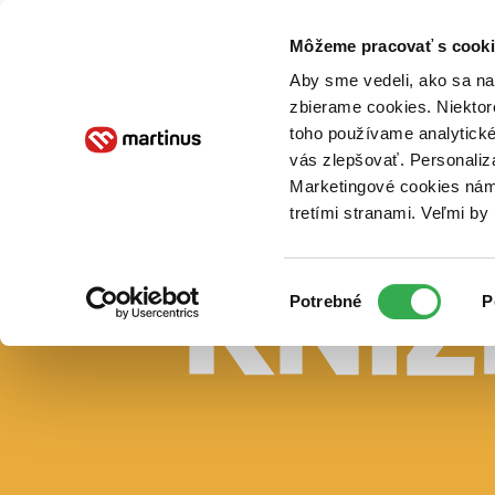
Doručenie
Kníhkupectvá
Knihovrátok
Poukážky
Knižný blog
Kontakt
Môžeme pracovať s cooki
Aby sme vedeli, ako sa na 
zbierame cookies. Niektor
E-knihy
Audioknihy
Hry
Filmy
Knihy
Doplnky
toho používame analytické
vás zlepšovať. Personaliz
Vyhľadávanie
Marketingové cookies nám 
tretími stranami. Veľmi b
Prihlásiť
Vyhľadávanie
Výber
Knihy
Potrebné
P
súhlasu
E-knihy
Audioknihy
Hry
Filmy
Doplnky
Beletria