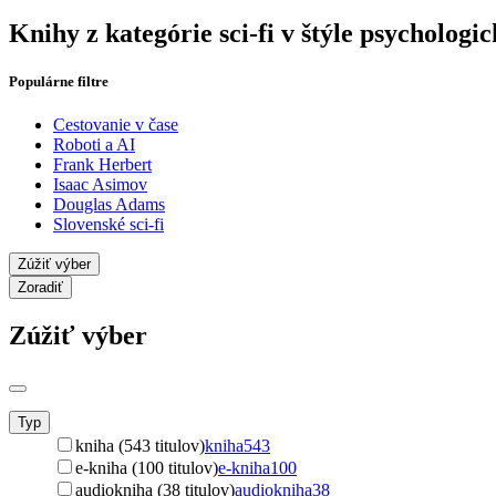
Knihy z kategórie sci-fi v štýle psychologi
Populárne filtre
Cestovanie v čase
Roboti a AI
Frank Herbert
Isaac Asimov
Douglas Adams
Slovenské sci-fi
Zúžiť výber
Zoradiť
Zúžiť výber
Typ
kniha (543 titulov)
kniha
543
e-kniha (100 titulov)
e-kniha
100
audiokniha (38 titulov)
audiokniha
38