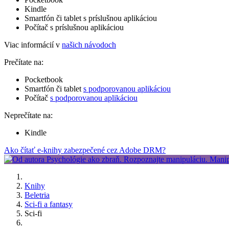
Kindle
Smartfón či tablet s príslušnou aplikáciou
Počítač s príslušnou aplikáciou
Viac informácií v
našich návodoch
Prečítate na:
Pocketbook
Smartfón či tablet
s podporovanou aplikáciou
Počítač
s podporovanou aplikáciou
Neprečítate na:
Kindle
Ako čítať e-knihy zabezpečené cez Adobe DRM?
Knihy
Beletria
Sci-fi a fantasy
Sci-fi