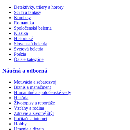
Detektívky, trilery a horory
Sci-fi a fantasy
Komiksy
Romantika
Spoločenská beletria
Klasika
Historické
Slovenská beletria
Svetová beletria
Poézia
Ďalšie kategórie
Náučná a odborná
Motivácia a sebarozvoj
Biznis a manažment
Humanitné a spoločenské vedy
História
Životopisy a reportáže
Vzťahy a rodina
Zdravie a životný štýl
Počítače a internet
Hobby
Umenie a dizajn