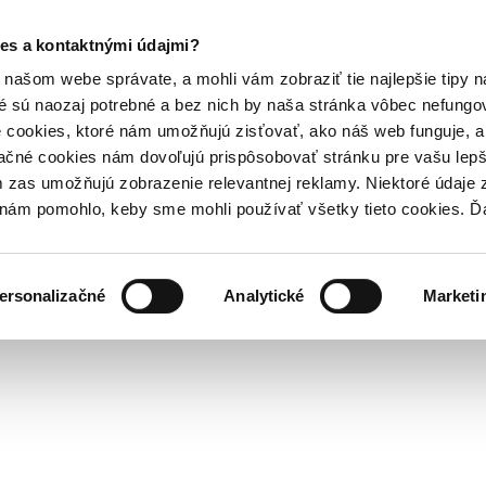
es a kontaktnými údajmi?
našom webe správate, a mohli vám zobraziť tie najlepšie tipy n
é sú naozaj potrebné a bez nich by naša stránka vôbec nefung
 cookies, ktoré nám umožňujú zisťovať, ako náš web funguje, a 
ačné cookies nám dovoľujú prispôsobovať stránku pre vašu lepši
zas umožňujú zobrazenie relevantnej reklamy. Niektoré údaje z
y nám pomohlo, keby sme mohli používať všetky tieto cookies. 
ersonalizačné
Analytické
Marketi