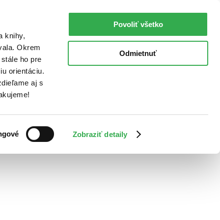
Povoliť všetko
a knihy,
ovala. Okrem
Odmietnuť
stále ho pre
u orientáciu.
dieľame aj s
Ďakujeme!
ngové
Zobraziť detaily