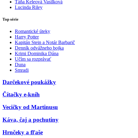
Táňa Keleová Vasilková
Lucinda Riley
Top série
Romantické úteky
Harry Potter
Kapitán Stein a Notár Barbarič
Denník odvážneho bojka
Krimi Dominika Dána
Učím sa rozprávať
Duna
Smradi
Darčekové poukážky
Čítačky e-kníh
Vecičky od Martinusu
Káva, čaj a pochutiny
Hrnčeky a fľaše