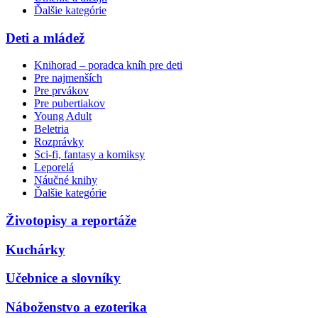
Ďalšie kategórie
Deti a mládež
Knihorad – poradca kníh pre deti
Pre najmenších
Pre prvákov
Pre pubertiakov
Young Adult
Beletria
Rozprávky
Sci-fi, fantasy a komiksy
Leporelá
Náučné knihy
Ďalšie kategórie
Životopisy a reportáže
Kuchárky
Učebnice a slovníky
Náboženstvo a ezoterika