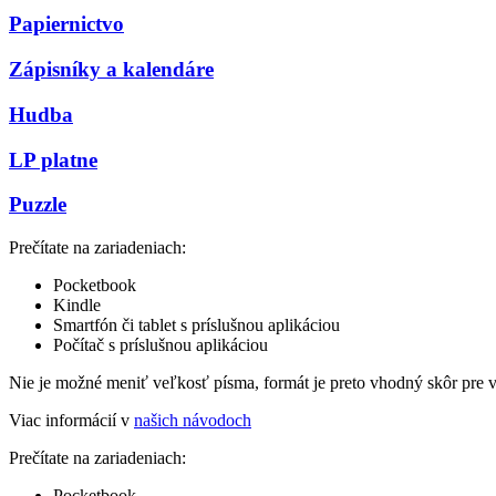
Papiernictvo
Zápisníky a kalendáre
Hudba
LP platne
Puzzle
Prečítate na zariadeniach:
Pocketbook
Kindle
Smartfón či tablet s príslušnou aplikáciou
Počítač s príslušnou aplikáciou
Nie je možné meniť veľkosť písma, formát je preto vhodný skôr pre 
Viac informácií v
našich návodoch
Prečítate na zariadeniach:
Pocketbook