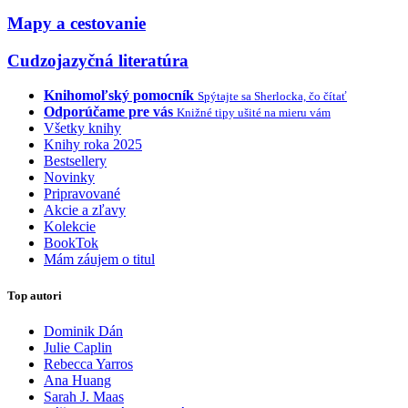
Mapy a cestovanie
Cudzojazyčná literatúra
Knihomoľský pomocník
Spýtajte sa Sherlocka, čo čítať
Odporúčame pre vás
Knižné tipy ušité na mieru vám
Všetky knihy
Knihy roka 2025
Bestsellery
Novinky
Pripravované
Akcie a zľavy
Kolekcie
BookTok
Mám záujem o titul
Top autori
Dominik Dán
Julie Caplin
Rebecca Yarros
Ana Huang
Sarah J. Maas