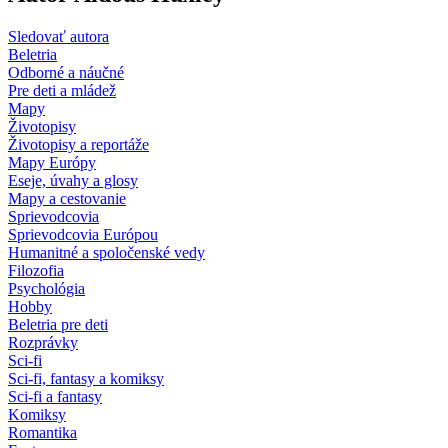
Sledovať autora
Beletria
Odborné a náučné
Pre deti a mládež
Mapy
Životopisy
Životopisy a reportáže
Mapy Európy
Eseje, úvahy a glosy
Mapy a cestovanie
Sprievodcovia
Sprievodcovia Európou
Humanitné a spoločenské vedy
Filozofia
Psychológia
Hobby
Beletria pre deti
Rozprávky
Sci-fi
Sci-fi, fantasy a komiksy
Sci-fi a fantasy
Komiksy
Romantika