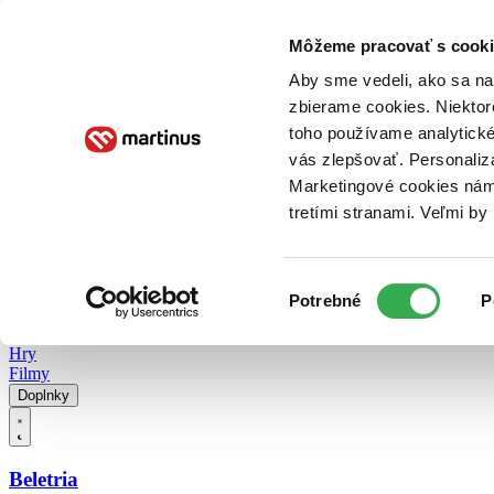
Doručenie
Kníhkupectvá
Knihovrátok
Poukážky
Knižný blog
Kontakt
Môžeme pracovať s cooki
Aby sme vedeli, ako sa na 
zbierame cookies. Niektor
E-knihy
Audioknihy
Hry
Filmy
Knihy
Doplnky
toho používame analytické
vás zlepšovať. Personaliz
Vyhľadávanie
Marketingové cookies nám 
tretími stranami. Veľmi b
Prihlásiť
Vyhľadávanie
Výber
Knihy
Potrebné
P
súhlasu
E-knihy
Audioknihy
Hry
Filmy
Doplnky
Beletria