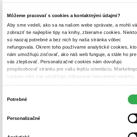
posledné kusy. Ak ju chcete mať rýchlo, ponáhľajte sa!
Dodanie ďalších môže trvať dlhšie, zvyčajne do 18 dní.
Môžeme pracovať s cookies a kontaktnými údajmi?
23,00 €
Aby sme vedeli, ako sa na našom webe správate, a mohli v
zobraziť tie najlepšie tipy na knihy, zbierame cookies. Niekto
Vložiť do košíka
sú naozaj potrebné a bez nich by naša stránka vôbec
nefungovala. Okrem toho používame analytické cookies, kto
nám umožňujú zisťovať, ako náš web funguje, a stále ho pre
vás zlepšovať. Personalizačné cookies nám dovoľujú
prispôsobovať stránku pre vašu lepšiu orientáciu. Marketing
cookies nám zas umožňujú zobrazenie relevantnej reklamy.
Niektoré údaje zdieľame aj s tretími stranami. Veľmi by nám
pomohlo, keby sme mohli používať všetky tieto cookies.
Výber
Ďakujeme!
Potrebné
súhlasu
Personalizačné