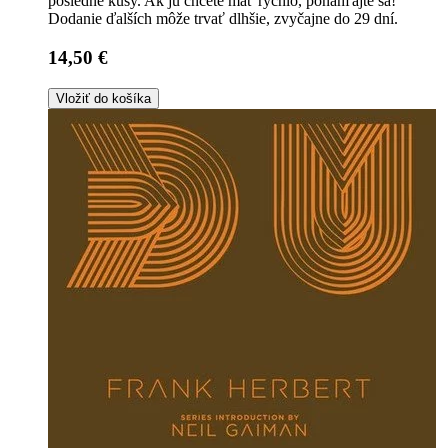
posledné kusy. Ak ju chcete mať rýchlo, ponáhľajte sa!
Dodanie ďalších môže trvať dlhšie, zvyčajne do 29 dní.
14,50 €
Vložiť do košíka