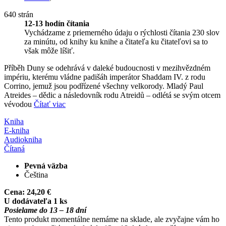
640 strán
12-13 hodín čítania
Vychádzame z priemerného údaju o rýchlosti čítania 230 slov
za minútu, od knihy ku knihe a čitateľa ku čitateľovi sa to
však môže líšiť.
Příběh Duny se odehrává v daleké budoucnosti v mezihvězdném
impériu, kterému vládne padišáh imperátor Shaddam IV. z rodu
Corrino, jemuž jsou podřízené všechny velkorody. Mladý Paul
Atreides – dědic a následovník rodu Atreidů – odlétá se svým otcem
vévodou
Čítať viac
Kniha
E-kniha
Audiokniha
Čítaná
Pevná väzba
Čeština
Cena:
24,20 €
U dodávateľa 1 ks
Posielame do 13 – 18 dní
Tento produkt momentálne nemáme na sklade, ale zvyčajne vám ho