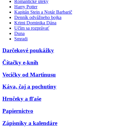
Romantické úteky
Harry Potter
Kapitán Stein a Notár Barbarič
Denník odvážneho bojka
Krimi Dominika Dána
Učím sa rozprávať
Duna
Smradi
Darčekové poukážky
Čítačky e-kníh
Vecičky od Martinusu
Káva, čaj a pochutiny
Hrnčeky a fľaše
Papiernictvo
Zápisníky a kalendáre