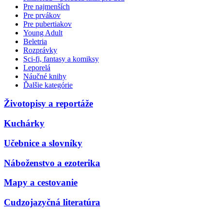
Pre najmenších
Pre prvákov
Pre pubertiakov
Young Adult
Beletria
Rozprávky
Sci-fi, fantasy a komiksy
Leporelá
Náučné knihy
Ďalšie kategórie
Životopisy a reportáže
Kuchárky
Učebnice a slovníky
Náboženstvo a ezoterika
Mapy a cestovanie
Cudzojazyčná literatúra