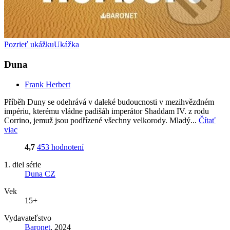
Pozrieť ukážku
Ukážka
Duna
Frank Herbert
Příběh Duny se odehrává v daleké budoucnosti v mezihvězdném
impériu, kterému vládne padišáh imperátor Shaddam IV. z rodu
Corrino, jemuž jsou podřízené všechny velkorody. Mladý...
Čítať
viac
4,7
453 hodnotení
1. diel série
Duna CZ
Vek
15+
Vydavateľstvo
Baronet
, 2024