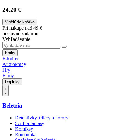
24,20 €
Vložiť do košíka
Pri nákupe nad 49 €
poštovné zadarmo
Vyhľadávanie
Knihy
E-knihy
Audioknihy
Hry
Filmy
Doplnky
Beletria
Detektívky, trilery a horory
Sci-fi a fantasy
Komiksy
Romantika