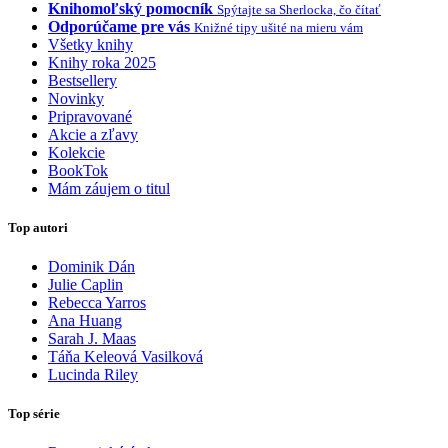
Knihomoľský pomocník
Spýtajte sa Sherlocka, čo čítať
Odporúčame pre vás
Knižné tipy ušité na mieru vám
Všetky knihy
Knihy roka 2025
Bestsellery
Novinky
Pripravované
Akcie a zľavy
Kolekcie
BookTok
Mám záujem o titul
Top autori
Dominik Dán
Julie Caplin
Rebecca Yarros
Ana Huang
Sarah J. Maas
Táňa Keleová Vasilková
Lucinda Riley
Top série