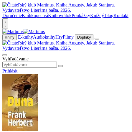
Doručenie
Kníhkupectvá
Knihovrátok
Poukážky
Knižný blog
Kontakt
E-knihy
Audioknihy
Hry
Filmy
Knihy
Doplnky
Vyhľadávanie
Prihlásiť