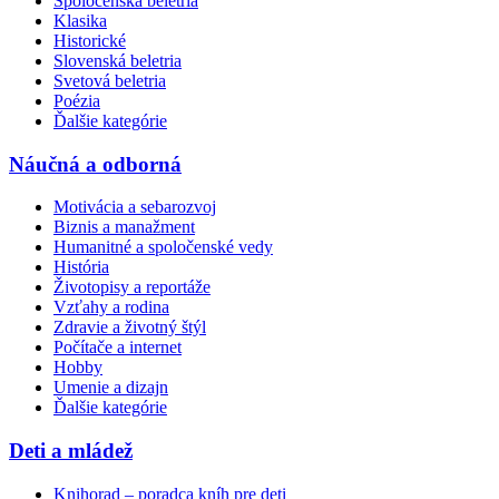
Spoločenská beletria
Klasika
Historické
Slovenská beletria
Svetová beletria
Poézia
Ďalšie kategórie
Náučná a odborná
Motivácia a sebarozvoj
Biznis a manažment
Humanitné a spoločenské vedy
História
Životopisy a reportáže
Vzťahy a rodina
Zdravie a životný štýl
Počítače a internet
Hobby
Umenie a dizajn
Ďalšie kategórie
Deti a mládež
Knihorad – poradca kníh pre deti