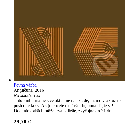
Pevná väzba
Angličtina, 2016
Na sklade 3 ks
Túto knihu máme síce aktuálne na sklade, máme však už iba
posledné kusy. Ak ju chcete mať rýchlo, ponáhľajte sa!
Dodanie ďalších môže trvať dlhšie, zvyčajne do 31 dní.
29,70 €