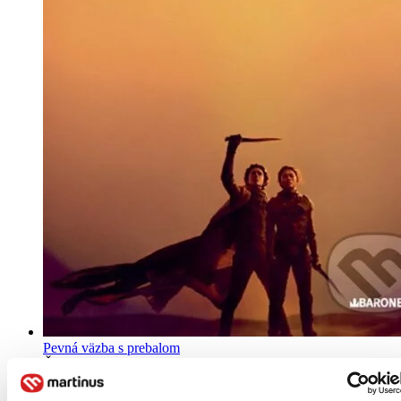
Pevná väzba s prebalom
Čeština, 2024
Na sklade 1 ks
Túto knihu máme síce aktuálne na sklade, máme však už iba