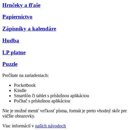
Hrnčeky a fľaše
Papiernictvo
Zápisníky a kalendáre
Hudba
LP platne
Puzzle
Prečítate na zariadeniach:
Pocketbook
Kindle
Smartfón či tablet s príslušnou aplikáciou
Počítač s príslušnou aplikáciou
Nie je možné meniť veľkosť písma, formát je preto vhodný skôr pre
väčšie obrazovky.
Viac informácií v
našich návodoch