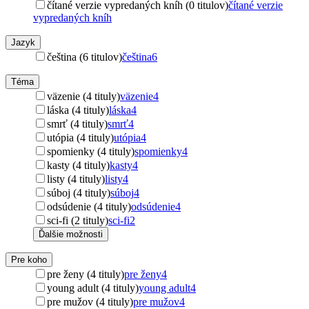
čítané verzie vypredaných kníh (0 titulov)
čítané verzie
vypredaných kníh
Jazyk
čeština (6 titulov)
čeština
6
Téma
väzenie (4 tituly)
väzenie
4
láska (4 tituly)
láska
4
smrť (4 tituly)
smrť
4
utópia (4 tituly)
utópia
4
spomienky (4 tituly)
spomienky
4
kasty (4 tituly)
kasty
4
listy (4 tituly)
listy
4
súboj (4 tituly)
súboj
4
odsúdenie (4 tituly)
odsúdenie
4
sci-fi (2 tituly)
sci-fi
2
Ďalšie možnosti
Pre koho
pre ženy (4 tituly)
pre ženy
4
young adult (4 tituly)
young adult
4
pre mužov (4 tituly)
pre mužov
4