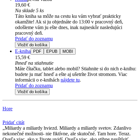
19,60 €
Na sklade 5 ks
Táto kniha sa môže na cestu ku vám vybrať prakticky
okamžite! Ak si ju objednáte do 13:00 v pracovný deň,
odošleme vám ju ešte dnes, inak najneskôr nasledujúci
pracovný deň.
Pridať do zoznamu
Vložiť do košíka
E-kniha
PDF
EPUB
MOBI
15,59 €
Ihneď na stiahnutie
Máte čítačku, tablet alebo mobil? Stiahnite si do nich e-knihu:
budete ju mať hneď a ešte aj ušetríte život stromom. Viac
informácii o e-knihách
nájdete tu
.
Pridať do zoznamu
Vložiť do košíka
Hore
Pridať citát
Miliardy a miliardy hviezd. Miliardy a miliardy svetov. Zdanlivo
nekonečné možnosti- nie fiktívne, ale skutočné. Tam hore. Teraz.
Oveľa viac, ako v živote uvidí. Oveľa viac, ako stihne navštíviť.