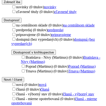
Zobraziť iba
novinky (0 titulov)
novinky
zľavnené tituly (0 titulov)
zľavnené tituly
Dostupnosť
na centrálnom sklade (0 titulov)
na centrálnom sklade
predpredaj (0 titulov)
predpredaj
pripravujeme (0 titulov)
pripravujeme
dostupná (bez vypredaných) (0 titulov)
dostupná (bez
vypredaných)
Dostupnosť v kníhkupectve
Bratislava - Nivy (Martinus) (0 titulov)
Bratislava -
Nivy (Martinus)
Poprad (Martinus) (0 titulov)
Poprad (Martinus)
Trnava (Martinus) (0 titulov)
Trnava (Martinus)
Nové / čítané
nová (0 titulov)
nová
čítaná (0 titulov)
čítaná
čítaná - výborný stav (0 titulov)
čítaná - výborný stav
čítaná - mierne opotrebovaná (0 titulov)
čítaná - mierne
opotrebovaná