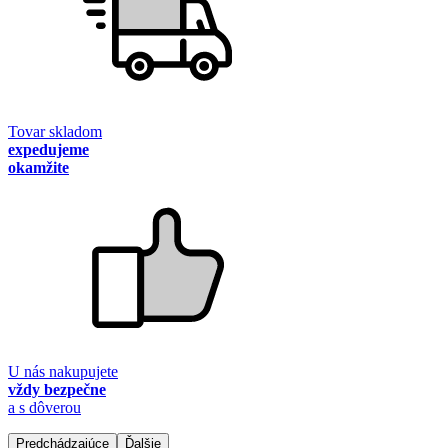
Tovar skladom
expedujeme
okamžite
U nás nakupujete
vždy bezpečne
a s dôverou
Predchádzajúce
Ďalšie