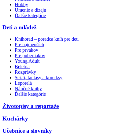
Hobby
Umenie a dizajn
Ďalšie kategórie
Deti a mládež
Knihorad – poradca kníh pre deti
Pre najmenších
Pre prvákov
Pre pubertiakov
Young Adult
Beletria
Rozprávky
Sci-fi, fantasy a komiksy
Leporelá
Náučné knihy
Ďalšie kategórie
Životopisy a reportáže
Kuchárky
Učebnice a slovníky