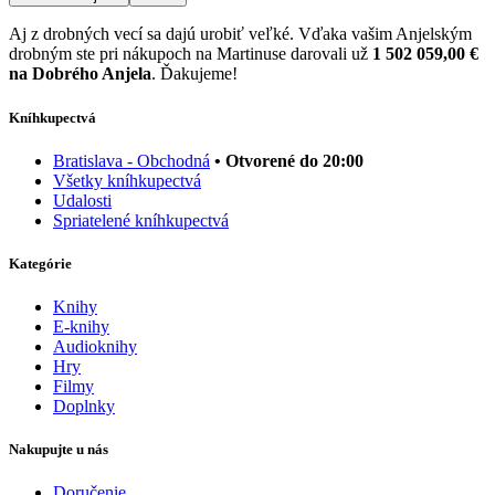
Aj z drobných vecí sa dajú urobiť veľké. Vďaka vašim Anjelským
drobným ste pri nákupoch na Martinuse darovali už
1 502 059,00 €
na Dobrého Anjela
. Ďakujeme!
Kníhkupectvá
Bratislava - Obchodná
• Otvorené do 20:00
Všetky kníhkupectvá
Udalosti
Spriatelené kníhkupectvá
Kategórie
Knihy
E-knihy
Audioknihy
Hry
Filmy
Doplnky
Nakupujte u nás
Doručenie