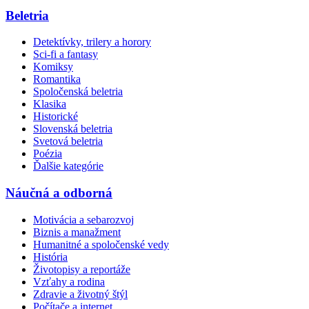
Beletria
Detektívky, trilery a horory
Sci-fi a fantasy
Komiksy
Romantika
Spoločenská beletria
Klasika
Historické
Slovenská beletria
Svetová beletria
Poézia
Ďalšie kategórie
Náučná a odborná
Motivácia a sebarozvoj
Biznis a manažment
Humanitné a spoločenské vedy
História
Životopisy a reportáže
Vzťahy a rodina
Zdravie a životný štýl
Počítače a internet