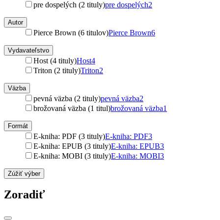
pre dospelých (2 tituly)
pre dospelých
2
Autor
Pierce Brown (6 titulov)
Pierce Brown
6
Vydavateľstvo
Host (4 tituly)
Host
4
Triton (2 tituly)
Triton
2
Väzba
pevná väzba (2 tituly)
pevná väzba
2
brožovaná väzba (1 titul)
brožovaná väzba
1
Formát
E-kniha: PDF (3 tituly)
E-kniha: PDF
3
E-kniha: EPUB (3 tituly)
E-kniha: EPUB
3
E-kniha: MOBI (3 tituly)
E-kniha: MOBI
3
Zúžiť výber
Zoradiť