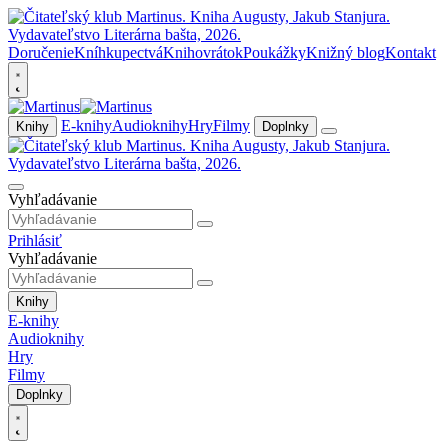
Doručenie
Kníhkupectvá
Knihovrátok
Poukážky
Knižný blog
Kontakt
E-knihy
Audioknihy
Hry
Filmy
Knihy
Doplnky
Vyhľadávanie
Prihlásiť
Vyhľadávanie
Knihy
E-knihy
Audioknihy
Hry
Filmy
Doplnky