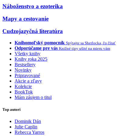
Náboženstvo a ezoterika
Mapy a cestovanie
Cudzojazyčná literatúra
Knihomoľský pomocník
Spýtajte sa Sherlocka, čo čítať
Odporúčame pre vás
Knižné tipy ušité na mieru vám
Všetky knihy
Knihy roka 2025
Bestsellery
Novinky
Pripravované
Akcie a zľavy
Kolekcie
BookTok
Mám záujem o titul
Top autori
Dominik Dán
Julie Caplin
Rebecca Yarros