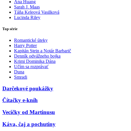
Ana Huang
Sarah J. Maas
Táňa Keleová Vasilková
Lucinda Riley
Top série
Romantické úteky
Harry Potter
Kapitán Stein a Notár Barbarič
Denník odvážneho bojka
Krimi Dominika Dána
Učím sa rozprávať
Duna
Smradi
Darčekové poukážky
Čítačky e-kníh
Vecičky od Martinusu
Káva, čaj a pochutiny