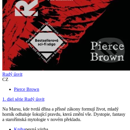
Rudý úsvit
CZ
Pierce Brown
1. diel série
Rudý úsvit
Na Marsu, kde tvrdá dřina a přísné zákony formují život, mladý
horník odhaluje šokující pravdu, která změní vše. Dystopie, fantasy
a starořímská mytologie v novém překladu.
Kniha
pevná väzba