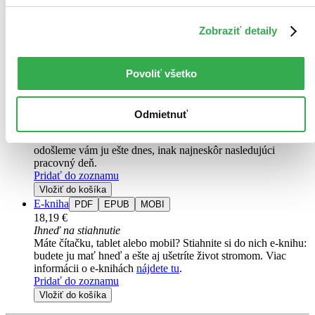
Pierce Brown
Zobraziť detaily
2. diel série
Rudý úsvit
Pokračování strhující sci-fi ságy o pomstě, moci a boji za svobodu.
Povoliť všetko
Kniha
pevná väzba
23,70 €
Na sklade > 5 ks
Odmietnuť
Táto kniha sa môže na cestu ku vám vybrať prakticky
okamžite! Ak si ju objednáte do 13:00 v pracovný deň,
odošleme vám ju ešte dnes, inak najneskôr nasledujúci
pracovný deň.
Pridať do zoznamu
Vložiť do košíka
E-kniha
PDF
EPUB
MOBI
18,19 €
Ihneď na stiahnutie
Máte čítačku, tablet alebo mobil? Stiahnite si do nich e-knihu:
budete ju mať hneď a ešte aj ušetríte život stromom. Viac
informácii o e-knihách
nájdete tu
.
Pridať do zoznamu
Vložiť do košíka