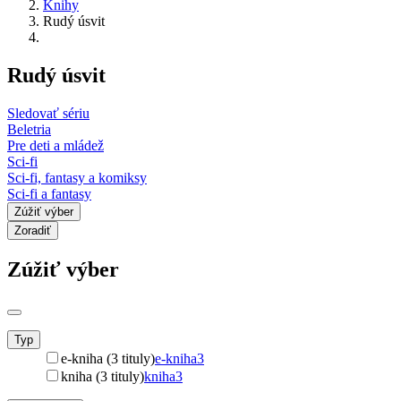
Knihy
Rudý úsvit
Rudý úsvit
Sledovať sériu
Beletria
Pre deti a mládež
Sci-fi
Sci-fi, fantasy a komiksy
Sci-fi a fantasy
Zúžiť výber
Zoradiť
Zúžiť výber
Typ
e-kniha (3 tituly)
e-kniha
3
kniha (3 tituly)
kniha
3