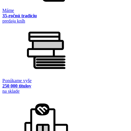
Máme
35-ročnú tradíciu
predaja kníh
Ponúkame vyše
250 000 titulov
na sklade