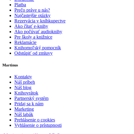
Platba
Prečo práve u nás?
Najčastejšie otázky
Rezervácia v kníhkupectve
Ako čítať e-knihy
Ako počúvať audioknihy
Pre školy a knižnice
Reklamácie
Knihomoľský pomocník
Odstúpiť od zmluvy
Martinus
Kontakty
Náš príbeh
Náš blog
Knihovrátok
Partnerský systém
Pridaj sa k nám
Marketing
Náš labák
Prehlásenie o cookies
Vyhlásenie o prístupnosti