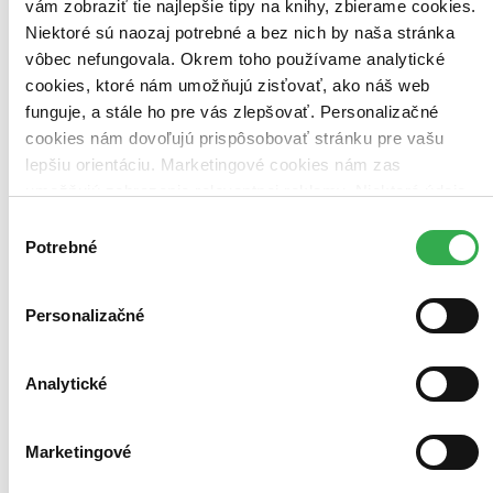
vám zobraziť tie najlepšie tipy na knihy, zbierame cookies.
Niektoré sú naozaj potrebné a bez nich by naša stránka
vôbec nefungovala. Okrem toho používame analytické
cookies, ktoré nám umožňujú zisťovať, ako náš web
funguje, a stále ho pre vás zlepšovať. Personalizačné
cookies nám dovoľujú prispôsobovať stránku pre vašu
lepšiu orientáciu. Marketingové cookies nám zas
umožňujú zobrazenie relevantnej reklamy. Niektoré údaje
zdieľame aj s tretími stranami. Veľmi by nám pomohlo,
Výber
keby sme mohli používať všetky tieto cookies. Ďakujeme!
Potrebné
súhlasu
Personalizačné
Analytické
Marketingové
Zlatý syn
CZ