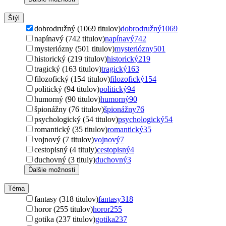
Štýl
dobrodružný (1069 titulov)
dobrodružný
1069
napínavý (742 titulov)
napínavý
742
mysteriózny (501 titulov)
mysteriózny
501
historický (219 titulov)
historický
219
tragický (163 titulov)
tragický
163
filozofický (154 titulov)
filozofický
154
politický (94 titulov)
politický
94
humorný (90 titulov)
humorný
90
špionážny (76 titulov)
špionážny
76
psychologický (54 titulov)
psychologický
54
romantický (35 titulov)
romantický
35
vojnový (7 titulov)
vojnový
7
cestopisný (4 tituly)
cestopisný
4
duchovný (3 tituly)
duchovný
3
Ďalšie možnosti
Téma
fantasy (318 titulov)
fantasy
318
horor (255 titulov)
horor
255
gotika (237 titulov)
gotika
237