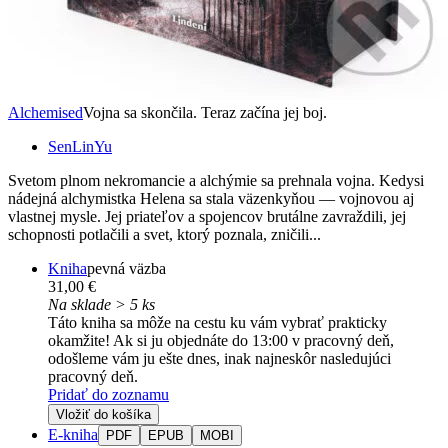
Alchemised
Vojna sa skončila. Teraz začína jej boj.
SenLinYu
Svetom plnom nekromancie a alchýmie sa prehnala vojna. Kedysi
nádejná alchymistka Helena sa stala väzenkyňou — vojnovou aj
vlastnej mysle. Jej priateľov a spojencov brutálne zavraždili, jej
schopnosti potlačili a svet, ktorý poznala, zničili...
Kniha
pevná väzba
31,00 €
Na sklade > 5 ks
Táto kniha sa môže na cestu ku vám vybrať prakticky
okamžite! Ak si ju objednáte do 13:00 v pracovný deň,
odošleme vám ju ešte dnes, inak najneskôr nasledujúci
pracovný deň.
Pridať do zoznamu
Vložiť do košíka
E-kniha
PDF
EPUB
MOBI