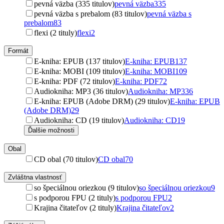
pevná väzba (335 titulov)
pevná väzba
335
pevná väzba s prebalom (83 titulov)
pevná väzba s
prebalom
83
flexi (2 tituly)
flexi
2
Formát
E-kniha: EPUB (137 titulov)
E-kniha: EPUB
137
E-kniha: MOBI (109 titulov)
E-kniha: MOBI
109
E-kniha: PDF (72 titulov)
E-kniha: PDF
72
Audiokniha: MP3 (36 titulov)
Audiokniha: MP3
36
E-kniha: EPUB (Adobe DRM) (29 titulov)
E-kniha: EPUB
(Adobe DRM)
29
Audiokniha: CD (19 titulov)
Audiokniha: CD
19
Ďalšie možnosti
Obal
CD obal (70 titulov)
CD obal
70
Zvláštna vlastnosť
so špeciálnou oriezkou (9 titulov)
so špeciálnou oriezkou
9
s podporou FPU (2 tituly)
s podporou FPU
2
Krajina čitateľov (2 tituly)
Krajina čitateľov
2