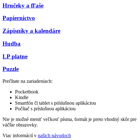
Hrnčeky a fľaše
Papiernictvo
Zápisníky a kalendáre
Hudba
LP platne
Puzzle
Prečítate na zariadeniach:
Pocketbook
Kindle
Smartfón či tablet s príslušnou aplikáciou
Počítač s príslušnou aplikáciou
Nie je možné meniť veľkosť písma, formát je preto vhodný skôr pre
väčšie obrazovky.
Viac informácií v
našich návodoch