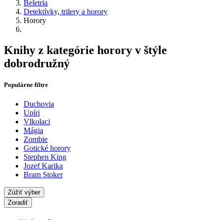
Beletria
Detektívky, trilery a horory
Horory
Knihy z kategórie horory v štýle
dobrodružný
Populárne filtre
Duchovia
Upíri
Vlkolaci
Mágia
Zombie
Gotické horory
Stephen King
Jozef Karika
Bram Stoker
Zúžiť výber
Zoradiť