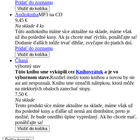
Pridať do zoznamu
Vložiť do košíka
Audiokniha
MP3 na CD
9,45 €
Na sklade 4 ks
Túto audioknihu máme síce aktuálne na sklade, máme však
už iba posledné kusy. Ak ju chcete mať rýchlo, ponáhľajte sa!
Dodanie ďalších môže trvať dlhšie, zvyčajne do piatich dní.
Pridať do zoznamu
Vložiť do košíka
Čítaná
výborný stav
Túto knihu sme vykúpili cez
Knihovrátok
a je vo
výbornom stave.
Rozdiel medzi touto knihou a novou by ste
asi ani nespoznali. Knihu sme označili nálepkou, ktorá môže
na niektorých obaloch zanechať stopy.
7,50 €
Na sklade
Tento produkt síce máme aktuálne na sklade, máme však už
iba posledné kusy a ďalšie už nemá ani distribútor, preto je
možné, že bude onedlho úplne vypredaný. Ak ho chcete mať,
ponáhľajte sa!
Vložiť do košíka