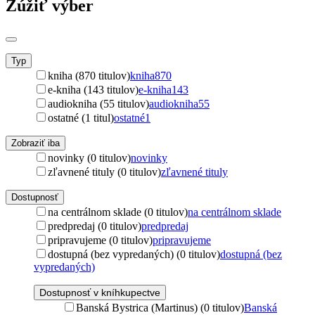
Zúžiť výber
Typ
kniha (870 titulov)
kniha
870
e-kniha (143 titulov)
e-kniha
143
audiokniha (55 titulov)
audiokniha
55
ostatné (1 titul)
ostatné
1
Zobraziť iba
novinky (0 titulov)
novinky
zľavnené tituly (0 titulov)
zľavnené tituly
Dostupnosť
na centrálnom sklade (0 titulov)
na centrálnom sklade
predpredaj (0 titulov)
predpredaj
pripravujeme (0 titulov)
pripravujeme
dostupná (bez vypredaných) (0 titulov)
dostupná (bez
vypredaných)
Dostupnosť v kníhkupectve
Banská Bystrica (Martinus) (0 titulov)
Banská