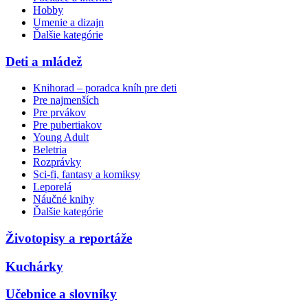
Hobby
Umenie a dizajn
Ďalšie kategórie
Deti a mládež
Knihorad – poradca kníh pre deti
Pre najmenších
Pre prvákov
Pre pubertiakov
Young Adult
Beletria
Rozprávky
Sci-fi, fantasy a komiksy
Leporelá
Náučné knihy
Ďalšie kategórie
Životopisy a reportáže
Kuchárky
Učebnice a slovníky