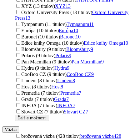
XYZ (13 titulov)
XYZ
13
Oxford University Press (13 titulov)
Oxford University
Press
13
Tympanum (11 titulov)
Tympanum
11
Európa (10 titulov)
Európa
10
Baronet (10 titulov)
Baronet
10
Edice knihy Omega (10 titulov)
Edice knihy Omega
10
Bloomsbury (9 titulov)
Bloomsbury
9
Polaris (9 titulov)
Polaris
9
Pan Macmillan (9 titulov)
Pan Macmillan
9
Hydra (9 titulov)
Hydra
9
CooBoo CZ (9 titulov)
CooBoo CZ
9
Lindeni (8 titulov)
Lindeni
8
Host (8 titulov)
Host
8
Premedia (7 titulov)
Premedia
7
Grada (7 titulov)
Grada
7
INFOA (7 titulov)
INFOA
7
Slovart CZ (7 titulov)
Slovart CZ
7
Ďalšie možnosti
Väzba
brožovaná väzba (428 titulov)
brožovaná väzba
428