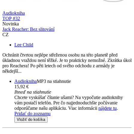
Audiokniha
TOP #32
Novinka
Jack Reacher: Bez slitování
CZ
Lee Child
Ochránit čtvrtou nejlépe střeženou osobu na této planetě před
úkladnou vraždou není těžké. Je to prakticky nemožné. Zkrátka úkol
pro Reachera! Po pěti letech od svého odchodu z armády je
někdejší...
Audiokniha
MP3 na stiahnutie
15,92 €
Ihneď na stiahnutie
Chcete vyskúšať čítanie ušami? Na vypočutie audioknihy
vám postačí telefón. Pre čo najjednoduchšie počúvanie
odporúčame našu aplikáciu. Viac informácii
nájdete tu
.
Pridať do zoznamu
Vložiť do košíka