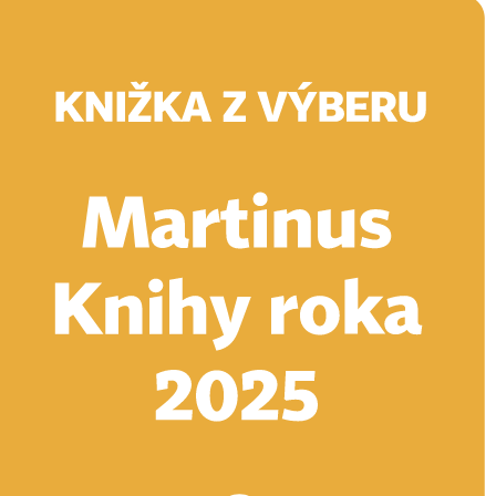
Doručenie
Kníhkupectvá
Knihovrátok
Poukážky
Knižný blog
Kontakt
E-knihy
Audioknihy
Hry
Filmy
Knihy
Doplnky
Vyhľadávanie
Prihlásiť
Vyhľadávanie
Knihy
E-knihy
Audioknihy
Hry
Filmy
Doplnky