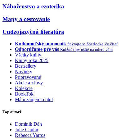
Náboženstvo a ezoterika
Mapy a cestovanie
Cudzojazyčná literatúra
Knihomoľský pomocník
Spýtajte sa Sherlocka, čo čítať
Odporúčame pre vás
Knižné tipy ušité na mieru vám
Všetky knihy
Knihy roka 2025
Bestsellery
Novinky
Pripravované
Akcie a zľavy
Kolekcie
BookTok
Mám záujem o titul
Top autori
Dominik Dán
Julie Caplin
Rebecca Yarros