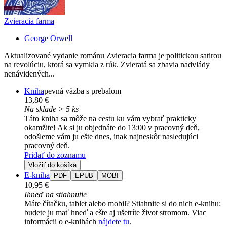
Zvieracia farma
George Orwell
Aktualizované vydanie románu Zvieracia farma je politickou satirou
na revolúciu, ktorá sa vymkla z rúk. Zvieratá sa zbavia nadvlády
nenávidených...
Kniha
pevná väzba s prebalom
13,80 €
Na sklade > 5 ks
Táto kniha sa môže na cestu ku vám vybrať prakticky
okamžite! Ak si ju objednáte do 13:00 v pracovný deň,
odošleme vám ju ešte dnes, inak najneskôr nasledujúci
pracovný deň.
Pridať do zoznamu
Vložiť do košíka
E-kniha
PDF
EPUB
MOBI
10,95 €
Ihneď na stiahnutie
Máte čítačku, tablet alebo mobil? Stiahnite si do nich e-knihu:
budete ju mať hneď a ešte aj ušetríte život stromom. Viac
informácii o e-knihách
nájdete tu
.