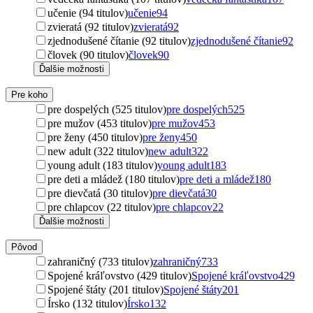
učenie (94 titulov)
učenie
94
zvieratá (92 titulov)
zvieratá
92
zjednodušené čítanie (92 titulov)
zjednodušené čítanie
92
človek (90 titulov)
človek
90
Ďalšie možnosti
Pre koho
pre dospelých (525 titulov)
pre dospelých
525
pre mužov (453 titulov)
pre mužov
453
pre ženy (450 titulov)
pre ženy
450
new adult (322 titulov)
new adult
322
young adult (183 titulov)
young adult
183
pre deti a mládež (180 titulov)
pre deti a mládež
180
pre dievčatá (30 titulov)
pre dievčatá
30
pre chlapcov (22 titulov)
pre chlapcov
22
Ďalšie možnosti
Pôvod
zahraničný (733 titulov)
zahraničný
733
Spojené kráľovstvo (429 titulov)
Spojené kráľovstvo
429
Spojené štáty (201 titulov)
Spojené štáty
201
Írsko (132 titulov)
Írsko
132