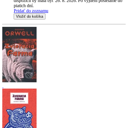
dispozícii by mala byť 26. 8. 2026. Po vyjdení posielame do
piatich dní.
Pridať do zoznamu
Vložiť do košíka