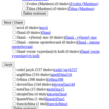
Zvolen (Martinus) (0 titulov)
Zvolen (Martinus)
Žilina (Martinus) (0 titulov)
Žilina (Martinus)
Ďalšie možnosti
Nové / čítané
nová (0 titulov)
nová
čítaná (0 titulov)
čítaná
čítaná - výborný stav (0 titulov)
čítaná - výborný stav
čítaná - mierne opotrebovaná (0 titulov)
čítaná - mierne
opotrebovaná
čítané verzie vypredaných kníh (0 titulov)
čítané verzie
vypredaných kníh
Jazyk
cudzí jazyk (537 titulov)
cudzí jazyk
537
angličtina (516 titulov)
angličtina
516
čeština (398 titulov)
čeština
398
slovenčina (144 titulov)
slovenčina
144
nemčina (15 titulov)
nemčina
15
ukrajinčina (4 tituly)
ukrajinčina
4
španielčina (1 titul)
španielčina
1
francúzština (1 titul)
francúzština
1
Ďalšie možnosti