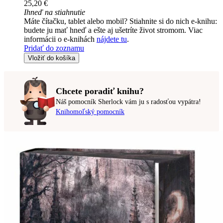
25,20 €
Ihneď na stiahnutie
Máte čítačku, tablet alebo mobil? Stiahnite si do nich e-knihu:
budete ju mať hneď a ešte aj ušetríte život stromom. Viac
informácii o e-knihách
nájdete tu
.
Pridať do zoznamu
Vložiť do košíka
Chcete poradiť knihu?
Náš pomocník Sherlock vám ju s radosťou vypátra!
Knihomoľský pomocník