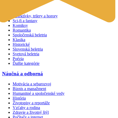
Beletria
Detektívky, trilery a horory
Sci-fi a fantasy
Komiksy
Romantika
Spoločenská beletria
Klasika
Historické
Slovenská beletria
Svetová beletria
Poézia
Ďalšie kategórie
Náučná a odborná
Motivácia a sebarozvoj
Biznis a manažment
Humanitné a spoločenské vedy
História
Životopisy a reportáže
Vzťahy a rodina
Zdravie a životný štýl
Počítače a internet