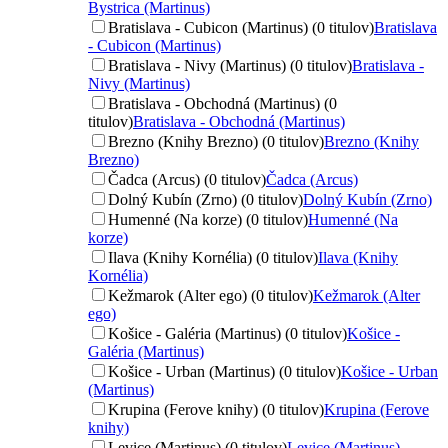
Bystrica (Martinus)
Bratislava - Cubicon (Martinus) (0 titulov)
Bratislava
- Cubicon (Martinus)
Bratislava - Nivy (Martinus) (0 titulov)
Bratislava -
Nivy (Martinus)
Bratislava - Obchodná (Martinus) (0
titulov)
Bratislava - Obchodná (Martinus)
Brezno (Knihy Brezno) (0 titulov)
Brezno (Knihy
Brezno)
Čadca (Arcus) (0 titulov)
Čadca (Arcus)
Dolný Kubín (Zrno) (0 titulov)
Dolný Kubín (Zrno)
Humenné (Na korze) (0 titulov)
Humenné (Na
korze)
Ilava (Knihy Kornélia) (0 titulov)
Ilava (Knihy
Kornélia)
Kežmarok (Alter ego) (0 titulov)
Kežmarok (Alter
ego)
Košice - Galéria (Martinus) (0 titulov)
Košice -
Galéria (Martinus)
Košice - Urban (Martinus) (0 titulov)
Košice - Urban
(Martinus)
Krupina (Ferove knihy) (0 titulov)
Krupina (Ferove
knihy)
Levice (Martinus) (0 titulov)
Levice (Martinus)