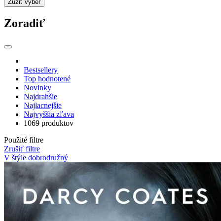
Zúžiť výber
Zoradiť
Bestsellery
Top hodnotené
Novinky
Najdrahšie
Najlacnejšie
Najvyššia zľava
1069 produktov
Použité filtre
Zrušiť filtre
V štýle dobrodružný