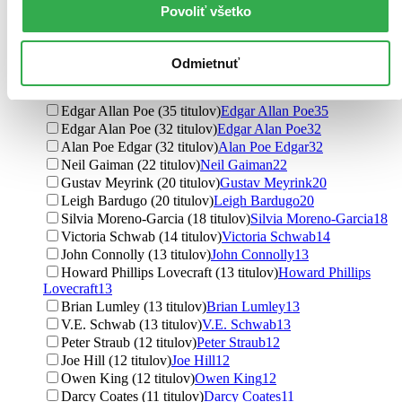
Mary Shelley (107 titulov)
Mary Shelley
107
Povoliť všetko
Margaret Tarner (94 titulov)
Margaret Tarner
94
George Orwell (90 titulov)
George Orwell
90
Mary Shelleyová (90 titulov)
Mary Shelleyová
90
Odmietnuť
Arthur Conan Doyle (55 titulov)
Arthur Conan Doyle
55
Ransom Riggs (48 titulov)
Ransom Riggs
48
Edgar Allan Poe (35 titulov)
Edgar Allan Poe
35
Edgar Alan Poe (32 titulov)
Edgar Alan Poe
32
Alan Poe Edgar (32 titulov)
Alan Poe Edgar
32
Neil Gaiman (22 titulov)
Neil Gaiman
22
Gustav Meyrink (20 titulov)
Gustav Meyrink
20
Leigh Bardugo (20 titulov)
Leigh Bardugo
20
Silvia Moreno-Garcia (18 titulov)
Silvia Moreno-Garcia
18
Victoria Schwab (14 titulov)
Victoria Schwab
14
John Connolly (13 titulov)
John Connolly
13
Howard Phillips Lovecraft (13 titulov)
Howard Phillips
Lovecraft
13
Brian Lumley (13 titulov)
Brian Lumley
13
V.E. Schwab (13 titulov)
V.E. Schwab
13
Peter Straub (12 titulov)
Peter Straub
12
Joe Hill (12 titulov)
Joe Hill
12
Owen King (12 titulov)
Owen King
12
Darcy Coates (11 titulov)
Darcy Coates
11