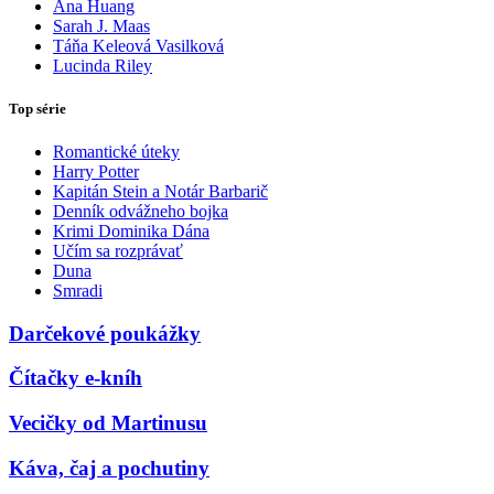
Ana Huang
Sarah J. Maas
Táňa Keleová Vasilková
Lucinda Riley
Top série
Romantické úteky
Harry Potter
Kapitán Stein a Notár Barbarič
Denník odvážneho bojka
Krimi Dominika Dána
Učím sa rozprávať
Duna
Smradi
Darčekové poukážky
Čítačky e-kníh
Vecičky od Martinusu
Káva, čaj a pochutiny