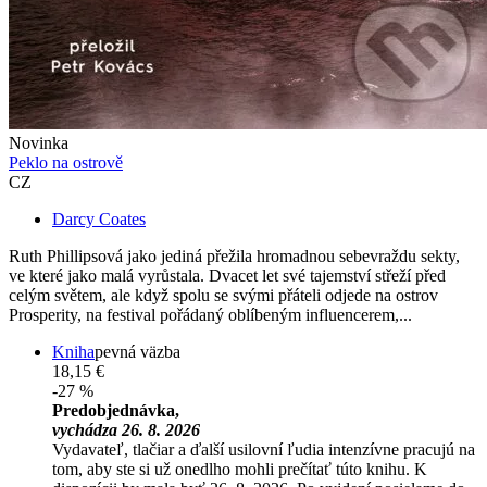
Novinka
Peklo na ostrově
CZ
Darcy Coates
Ruth Phillipsová jako jediná přežila hromadnou sebevraždu sekty,
ve které jako malá vyrůstala. Dvacet let své tajemství střeží před
celým světem, ale když spolu se svými přáteli odjede na ostrov
Prosperity, na festival pořádaný oblíbeným influencerem,...
Kniha
pevná väzba
18,15 €
-27 %
Predobjednávka,
vychádza 26. 8. 2026
Vydavateľ, tlačiar a ďalší usilovní ľudia intenzívne pracujú na
tom, aby ste si už onedlho mohli prečítať túto knihu. K