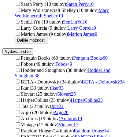
Sarah Perry (10 titulov)
Sarah Perry
10
Mary Wollstonecraft Shelley (10 titulov)
Mary
Wollstonecraft Shelley
10
SenLinYu (10 titulov)
SenLinYu
10
Larry Correia (9 titulov)
Larry Correia
9
Marlon James (9 titulov)
Marlon James
9
Ďalšie možnosti
Vydavateľstvo
Penguin Books (60 titulov)
Penguin Books
60
Fobos (49 titulov)
Fobos
49
Hodder and Stoughton (38 titulov)
Hodder and
Stoughton
38
BETA - Dobrovský (34 titulov)
BETA - Dobrovský
34
Ikar (33 titulov)
Ikar
33
Slovart (25 titulov)
Slovart
25
HarperCollins (23 titulov)
HarperCollins
23
Jota (22 titulov)
Jota
22
Argo (20 titulov)
Argo
20
Arcturus (19 titulov)
Arcturus
19
Vintage (17 titulov)
Vintage
17
Random House (14 titulov)
Random House
14
FANTOM Print (14 titulov)
FANTOM Print
14