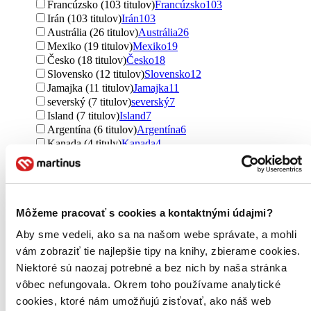
Francúzsko (103 titulov)
Francúzsko
103
Irán (103 titulov)
Irán
103
Austrália (26 titulov)
Austrália
26
Mexiko (19 titulov)
Mexiko
19
Česko (18 titulov)
Česko
18
Slovensko (12 titulov)
Slovensko
12
Jamajka (11 titulov)
Jamajka
11
severský (7 titulov)
severský
7
Island (7 titulov)
Island
7
Argentína (6 titulov)
Argentína
6
Kanada (4 tituly)
Kanada
4
Taliansko (4 tituly)
Taliansko
4
Malajzia (4 tituly)
Malajzia
4
Grécko (3 tituly)
Grécko
3
Nemecko (2 tituly)
Nemecko
2
Môžeme pracovať s cookies a kontaktnými údajmi?
Japonsko (1 titul)
Japonsko
1
Ďalšie možnosti
Aby sme vedeli, ako sa na našom webe správate, a mohli
vám zobraziť tie najlepšie tipy na knihy, zbierame cookies.
Útvar
romány (799 titulov)
romány
799
Niektoré sú naozaj potrebné a bez nich by naša stránka
poviedky (131 titulov)
poviedky
131
vôbec nefungovala. Okrem toho používame analytické
učebnice (2 tituly)
učebnice
2
cookies, ktoré nám umožňujú zisťovať, ako náš web