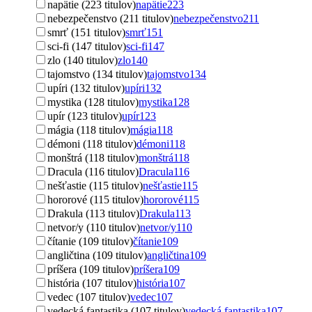
napätie (223 titulov)
napätie
223
nebezpečenstvo (211 titulov)
nebezpečenstvo
211
smrť (151 titulov)
smrť
151
sci-fi (147 titulov)
sci-fi
147
zlo (140 titulov)
zlo
140
tajomstvo (134 titulov)
tajomstvo
134
upíri (132 titulov)
upíri
132
mystika (128 titulov)
mystika
128
upír (123 titulov)
upír
123
mágia (118 titulov)
mágia
118
démoni (118 titulov)
démoni
118
monštrá (118 titulov)
monštrá
118
Dracula (116 titulov)
Dracula
116
nešťastie (115 titulov)
nešťastie
115
hororové (115 titulov)
hororové
115
Drakula (113 titulov)
Drakula
113
netvor/y (110 titulov)
netvor/y
110
čítanie (109 titulov)
čítanie
109
angličtina (109 titulov)
angličtina
109
príšera (109 titulov)
príšera
109
história (107 titulov)
história
107
vedec (107 titulov)
vedec
107
vedecká fantastika (107 titulov)
vedecká fantastika
107