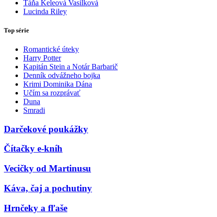
Táňa Keleová Vasilková
Lucinda Riley
Top série
Romantické úteky
Harry Potter
Kapitán Stein a Notár Barbarič
Denník odvážneho bojka
Krimi Dominika Dána
Učím sa rozprávať
Duna
Smradi
Darčekové poukážky
Čítačky e-kníh
Vecičky od Martinusu
Káva, čaj a pochutiny
Hrnčeky a fľaše