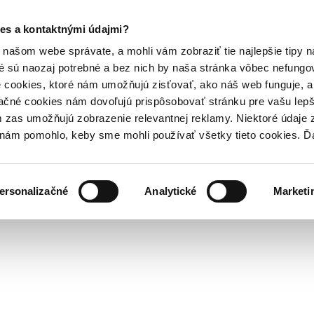
es a kontaktnými údajmi?
našom webe správate, a mohli vám zobraziť tie najlepšie tipy n
é sú naozaj potrebné a bez nich by naša stránka vôbec nefung
 cookies, ktoré nám umožňujú zisťovať, ako náš web funguje, a 
ačné cookies nám dovoľujú prispôsobovať stránku pre vašu lepši
zas umožňujú zobrazenie relevantnej reklamy. Niektoré údaje z
y nám pomohlo, keby sme mohli používať všetky tieto cookies. 
ersonalizačné
Analytické
Marketi