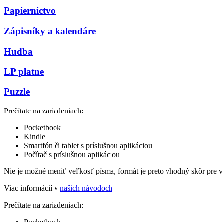
Papiernictvo
Zápisníky a kalendáre
Hudba
LP platne
Puzzle
Prečítate na zariadeniach:
Pocketbook
Kindle
Smartfón či tablet s príslušnou aplikáciou
Počítač s príslušnou aplikáciou
Nie je možné meniť veľkosť písma, formát je preto vhodný skôr pre 
Viac informácií v
našich návodoch
Prečítate na zariadeniach:
Pocketbook