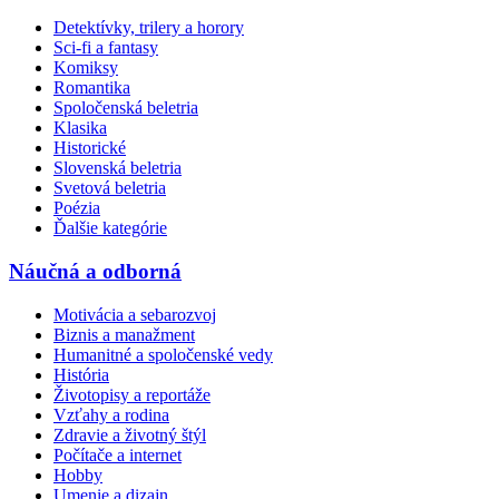
Detektívky, trilery a horory
Sci-fi a fantasy
Komiksy
Romantika
Spoločenská beletria
Klasika
Historické
Slovenská beletria
Svetová beletria
Poézia
Ďalšie kategórie
Náučná a odborná
Motivácia a sebarozvoj
Biznis a manažment
Humanitné a spoločenské vedy
História
Životopisy a reportáže
Vzťahy a rodina
Zdravie a životný štýl
Počítače a internet
Hobby
Umenie a dizajn