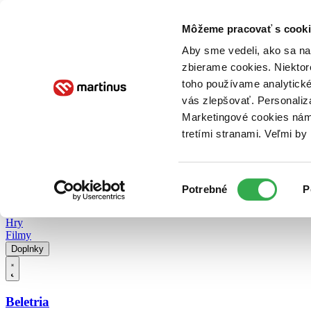
Doručenie
Kníhkupectvá
Knihovrátok
Poukážky
Knižný blog
Kontakt
Môžeme pracovať s cooki
Aby sme vedeli, ako sa na 
zbierame cookies. Niektor
E-knihy
Audioknihy
Hry
Filmy
Knihy
Doplnky
toho používame analytické
vás zlepšovať. Personaliz
Vyhľadávanie
Marketingové cookies nám 
tretími stranami. Veľmi b
Prihlásiť
Vyhľadávanie
Výber
Knihy
Potrebné
P
súhlasu
E-knihy
Audioknihy
Hry
Filmy
Doplnky
Beletria