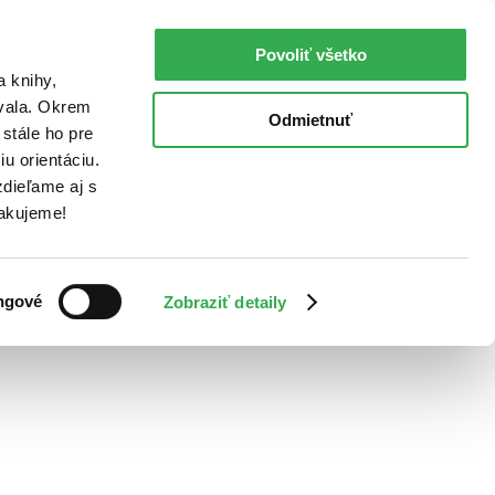
Povoliť všetko
a knihy,
ovala. Okrem
Odmietnuť
stále ho pre
u orientáciu.
dieľame aj s
Ďakujeme!
ngové
Zobraziť detaily