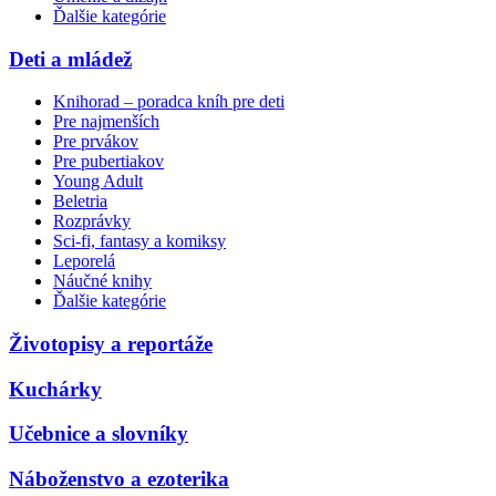
Ďalšie kategórie
Deti a mládež
Knihorad – poradca kníh pre deti
Pre najmenších
Pre prvákov
Pre pubertiakov
Young Adult
Beletria
Rozprávky
Sci-fi, fantasy a komiksy
Leporelá
Náučné knihy
Ďalšie kategórie
Životopisy a reportáže
Kuchárky
Učebnice a slovníky
Náboženstvo a ezoterika