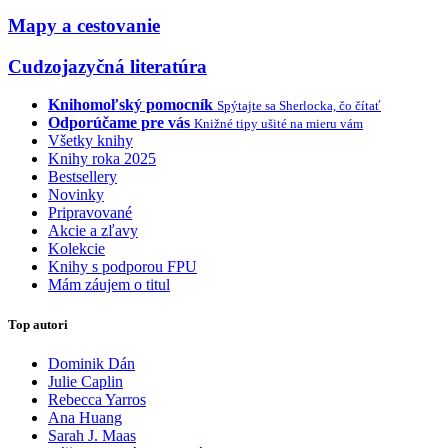
Mapy a cestovanie
Cudzojazyčná literatúra
Knihomoľský pomocník
Spýtajte sa Sherlocka, čo čítať
Odporúčame pre vás
Knižné tipy ušité na mieru vám
Všetky knihy
Knihy roka 2025
Bestsellery
Novinky
Pripravované
Akcie a zľavy
Kolekcie
Knihy s podporou FPU
Mám záujem o titul
Top autori
Dominik Dán
Julie Caplin
Rebecca Yarros
Ana Huang
Sarah J. Maas