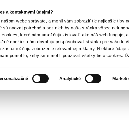
es a kontaktnými údajmi?
našom webe správate, a mohli vám zobraziť tie najlepšie tipy n
é sú naozaj potrebné a bez nich by naša stránka vôbec nefung
 cookies, ktoré nám umožňujú zisťovať, ako náš web funguje, a 
ačné cookies nám dovoľujú prispôsobovať stránku pre vašu lepši
zas umožňujú zobrazenie relevantnej reklamy. Niektoré údaje z
y nám pomohlo, keby sme mohli používať všetky tieto cookies. 
ersonalizačné
Analytické
Marketi