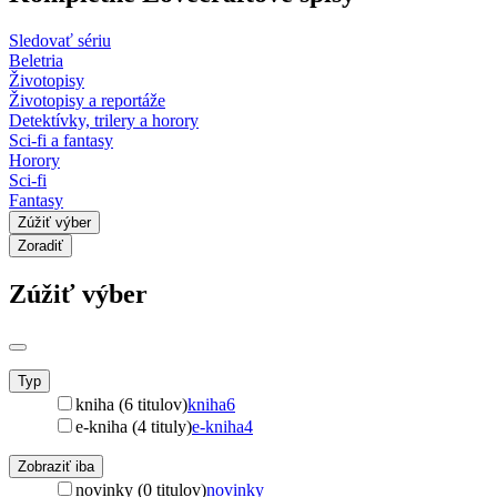
Sledovať sériu
Beletria
Životopisy
Životopisy a reportáže
Detektívky, trilery a horory
Sci-fi a fantasy
Horory
Sci-fi
Fantasy
Zúžiť výber
Zoradiť
Zúžiť výber
Typ
kniha (6 titulov)
kniha
6
e-kniha (4 tituly)
e-kniha
4
Zobraziť iba
novinky (0 titulov)
novinky