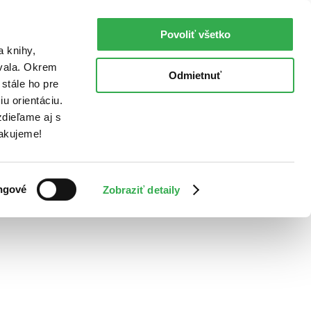
Povoliť všetko
a knihy,
ovala. Okrem
Odmietnuť
stále ho pre
u orientáciu.
dieľame aj s
Ďakujeme!
ngové
Zobraziť detaily