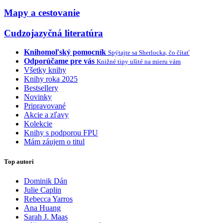
Mapy a cestovanie
Cudzojazyčná literatúra
Knihomoľský pomocník
Spýtajte sa Sherlocka, čo čítať
Odporúčame pre vás
Knižné tipy ušité na mieru vám
Všetky knihy
Knihy roka 2025
Bestsellery
Novinky
Pripravované
Akcie a zľavy
Kolekcie
Knihy s podporou FPU
Mám záujem o titul
Top autori
Dominik Dán
Julie Caplin
Rebecca Yarros
Ana Huang
Sarah J. Maas