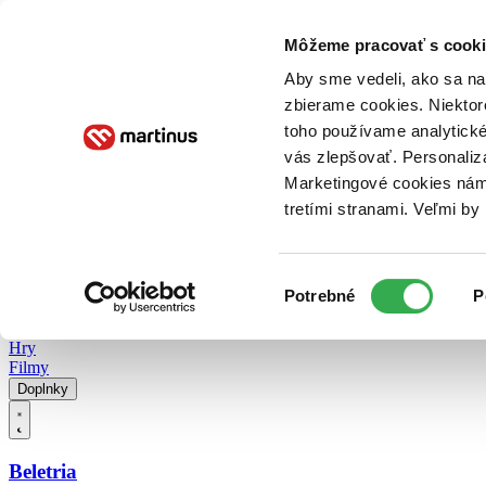
Doručenie
Kníhkupectvá
Knihovrátok
Poukážky
Knižný blog
Kontakt
Môžeme pracovať s cooki
Aby sme vedeli, ako sa na 
zbierame cookies. Niektor
E-knihy
Audioknihy
Hry
Filmy
Knihy
Doplnky
toho používame analytické
vás zlepšovať. Personaliz
Vyhľadávanie
Marketingové cookies nám 
tretími stranami. Veľmi b
Prihlásiť
Vyhľadávanie
Výber
Knihy
Potrebné
P
súhlasu
E-knihy
Audioknihy
Hry
Filmy
Doplnky
Beletria