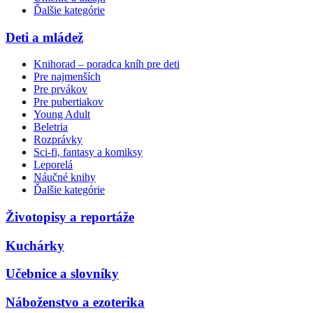
Ďalšie kategórie
Deti a mládež
Knihorad – poradca kníh pre deti
Pre najmenších
Pre prvákov
Pre pubertiakov
Young Adult
Beletria
Rozprávky
Sci-fi, fantasy a komiksy
Leporelá
Náučné knihy
Ďalšie kategórie
Životopisy a reportáže
Kuchárky
Učebnice a slovníky
Náboženstvo a ezoterika