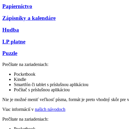
Papiernictvo
Zápisníky a kalendáre
Hudba
LP platne
Puzzle
Prečítate na zariadeniach:
Pocketbook
Kindle
Smartfón či tablet s príslušnou aplikáciou
Počítač s príslušnou aplikáciou
Nie je možné meniť veľkosť písma, formát je preto vhodný skôr pre 
Viac informácií v
našich návodoch
Prečítate na zariadeniach:
Pocketbook