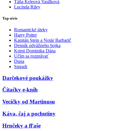
Táňa Keleová Vasilková
Lucinda Riley
Top série
Romantické úteky
Harry Potter
Kapitán Stein a Notár Barbarič
Denník odvážneho bojka
Krimi Dominika Dána
Učím sa rozprávať
Duna
Smradi
Darčekové poukážky
Čítačky e-kníh
Vecičky od Martinusu
Káva, čaj a pochutiny
Hrnčeky a fľaše