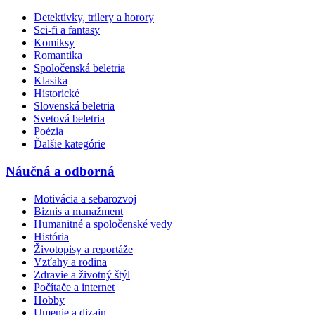
Detektívky, trilery a horory
Sci-fi a fantasy
Komiksy
Romantika
Spoločenská beletria
Klasika
Historické
Slovenská beletria
Svetová beletria
Poézia
Ďalšie kategórie
Náučná a odborná
Motivácia a sebarozvoj
Biznis a manažment
Humanitné a spoločenské vedy
História
Životopisy a reportáže
Vzťahy a rodina
Zdravie a životný štýl
Počítače a internet
Hobby
Umenie a dizajn