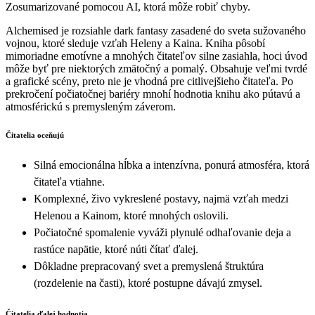
Zosumarizované pomocou AI, ktorá môže robiť chyby.
Alchemised je rozsiahle dark fantasy zasadené do sveta sužovaného
vojnou, ktoré sleduje vzťah Heleny a Kaina. Kniha pôsobí
mimoriadne emotívne a mnohých čitateľov silne zasiahla, hoci úvod
môže byť pre niektorých zmätočný a pomalý. Obsahuje veľmi tvrdé
a grafické scény, preto nie je vhodná pre citlivejšieho čitateľa. Po
prekročení počiatočnej bariéry mnohí hodnotia knihu ako pútavú a
atmosférickú s premysleným záverom.
Čitatelia oceňujú
Silná emocionálna hĺbka a intenzívna, ponurá atmosféra, ktorá
čitateľa vtiahne.
Komplexné, živo vykreslené postavy, najmä vzťah medzi
Helenou a Kainom, ktoré mnohých oslovili.
Počiatočné spomalenie vyváži plynulé odhaľovanie deja a
rastúce napätie, ktoré núti čítať ďalej.
Dôkladne prepracovaný svet a premyslená štruktúra
(rozdelenie na časti), ktoré postupne dávajú zmysel.
Čitatelia ďalej hodnotia