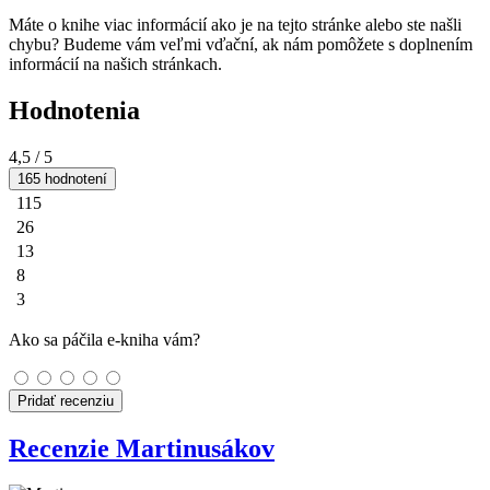
Máte o knihe viac informácií ako je na tejto stránke alebo ste našli
chybu? Budeme vám veľmi vďační, ak nám pomôžete s doplnením
informácií na našich stránkach.
Hodnotenia
4,5
/ 5
165 hodnotení
115
26
13
8
3
Ako sa páčila e-kniha vám?
Pridať recenziu
Recenzie Martinusákov