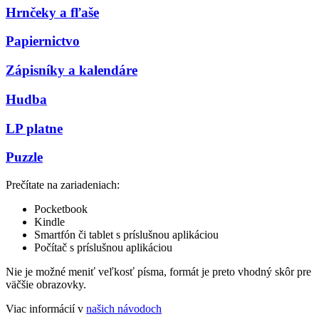
Hrnčeky a fľaše
Papiernictvo
Zápisníky a kalendáre
Hudba
LP platne
Puzzle
Prečítate na zariadeniach:
Pocketbook
Kindle
Smartfón či tablet s príslušnou aplikáciou
Počítač s príslušnou aplikáciou
Nie je možné meniť veľkosť písma, formát je preto vhodný skôr pre
väčšie obrazovky.
Viac informácií v
našich návodoch