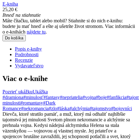
E-kniha
25,20 €
Ihneď na stiahnutie
Máte čítačku, tablet alebo mobil? Stiahnite si do nich e-knihu:
budete ju mať hneď a ešte aj ušetríte život stromom. Viac informácii
o e-knihách
nájdete tu
.
Do košíka
Popis e-knihy
Podrobnosti
Recenzie
Vydavateľstvo
Viac o e-knihe
Pozrieť ukážku
Ukážka
#dramiona
#minulosť
#fantasy
#nepriatelia
#vojna
#boje
#fanfikcia
#tajom
minulosti
#romantasy
#Dark
Romance
#nekromancia
#zlo
#láska
#alchýmia
#tajomstvo
#bojovníci
Dievča, ktoré stratilo pamäť, a muž, ktorý má odhaliť najhlbšie
tajomstvá jej minulosti Svetom plnom nekromancie a alchýmie sa
prehnala vojna. Kedysi nádejná alchymistka Helena sa stala
väzenkyňou — vojnovou aj vlastnej mysle. Jej priateľov a
spojencov brutálne zavraždili, jej schopnosti potlačili a svet, ktorý