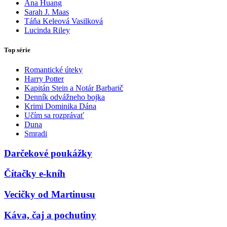
Ana Huang
Sarah J. Maas
Táňa Keleová Vasilková
Lucinda Riley
Top série
Romantické úteky
Harry Potter
Kapitán Stein a Notár Barbarič
Denník odvážneho bojka
Krimi Dominika Dána
Učím sa rozprávať
Duna
Smradi
Darčekové poukážky
Čítačky e-kníh
Vecičky od Martinusu
Káva, čaj a pochutiny