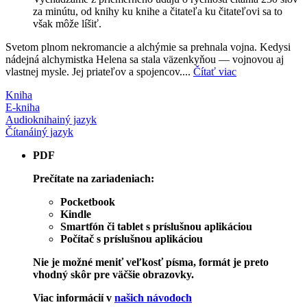
za minútu, od knihy ku knihe a čitateľa ku čitateľovi sa to
však môže líšiť.
Svetom plnom nekromancie a alchýmie sa prehnala vojna. Kedysi
nádejná alchymistka Helena sa stala väzenkyňou — vojnovou aj
vlastnej mysle. Jej priateľov a spojencov....
Čítať viac
Kniha
E-kniha
Audiokniha
iný jazyk
Čítaná
iný jazyk
PDF
Prečítate na zariadeniach:
Pocketbook
Kindle
Smartfón či tablet s príslušnou aplikáciou
Počítač s príslušnou aplikáciou
Nie je možné meniť veľkosť písma, formát je preto
vhodný skôr pre väčšie obrazovky.
Viac informácií v
našich návodoch