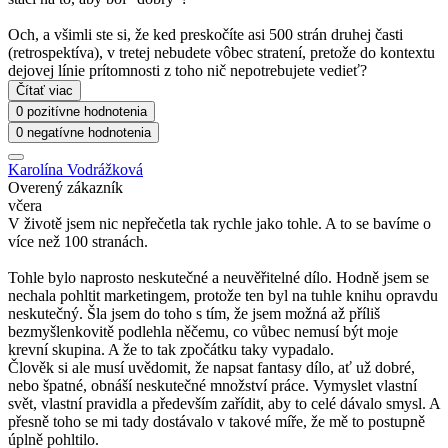
Och, a všimli ste si, že ked preskočíte asi 500 strán druhej časti
(retrospektíva), v tretej nebudete vôbec stratení, pretože do kontextu
dejovej línie prítomnosti z toho nič nepotrebujete vedieť?
Čítať viac
0 pozitívne hodnotenia
0 negatívne hodnotenia
Karolína Vodrážková
Overený zákazník
včera
V životě jsem nic nepřečetla tak rychle jako tohle. A to se bavíme o
více než 100 stranách.
Tohle bylo naprosto neskutečné a neuvěřitelné dílo. Hodně jsem se
nechala pohltit marketingem, protože ten byl na tuhle knihu opravdu
neskutečný. Šla jsem do toho s tím, že jsem možná až příliš
bezmyšlenkovitě podlehla něčemu, co vůbec nemusí být moje
krevní skupina. A že to tak zpočátku taky vypadalo.
Člověk si ale musí uvědomit, že napsat fantasy dílo, ať už dobré,
nebo špatné, obnáší neskutečné množství práce. Vymyslet vlastní
svět, vlastní pravidla a především zařídit, aby to celé dávalo smysl. A
přesně toho se mi tady dostávalo v takové míře, že mě to postupně
úplně pohltilo.