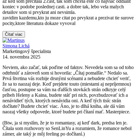
az ked som precitala 2.cast, tak som chcela este co najviac oddialit
koniec v podobe poslednej casti. a dobre tak, lebo vela malych
detailov som si prvykrat ani nevsimla.
zavidim kazdemu,kto ju moze citat po prvykrat a prezivat tie surove
pocity,ktore literatura dokaze vyvoval
Čítať viac
Simona Lichá
Marketingový špecialista
14. novembra 2025
Neviem, ako začať, tak poďme od faktov. Nevedela som sa od toho
odtrhnúť a zároveň som si hovorila: „Čítaj pomalšie.“ Nedalo sa.
Prvá štvrtina vás rozbije drsnými scénami a nebudete chcieť veriť,
že sa to naozaj deje. Keď prejdete touto (miestami aj nepríjemnou)
časťou, postupne sa vám na ďalších stovkách strán odkryje celý
príbeh Heleny a Kaina, budete stáť pri nich, povzbudzovať ich a
nenávidieť tých, ktorých nenávidia oni. A keď tých tisíc strán
dočítate? Budete chcieť viac. Áno, je to dlhá kniha, ale dá vám
naozaj všetky odpovede, ktoré budete pri čítaní mať. Masterpiece.
(Btw, ja si myslím, že je to romantasy, aj keď dark, predsa len je.
Čítala som rozhovory so SenLinYu a rozumiem, že romance nebol
zámer, ale taký je môj feeling po dočítaní.)