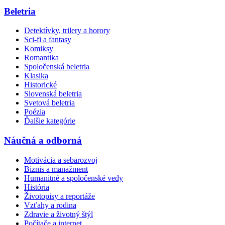
Beletria
Detektívky, trilery a horory
Sci-fi a fantasy
Komiksy
Romantika
Spoločenská beletria
Klasika
Historické
Slovenská beletria
Svetová beletria
Poézia
Ďalšie kategórie
Náučná a odborná
Motivácia a sebarozvoj
Biznis a manažment
Humanitné a spoločenské vedy
História
Životopisy a reportáže
Vzťahy a rodina
Zdravie a životný štýl
Počítače a internet