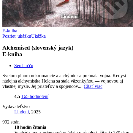
E-kniha
Pozrieť ukážku
Ukážka
Alchemised (slovenský jazyk)
E-kniha
SenLinYu
Svetom plnom nekromancie a alchýmie sa prehnala vojna. Kedysi
nádejná alchymistka Helena sa stala väzenkyňou — vojnovou aj
vlastnej mysle. Jej priateľov a spojencov....
Čítať viac
4,5
165 hodnotení
Vydavateľstvo
Lindeni
, 2025
992 strán
18 hodín čítania
Vychádzame z priemerného údaju o rýchlosti čítania 230 slov