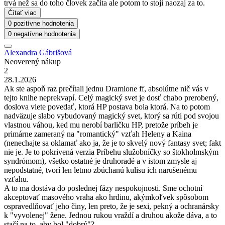
trvá než sa do toho človek začíta ale potom to stojí naozaj za to.
Čítať viac
0 pozitívne hodnotenia
0 negatívne hodnotenia
Alexandra Gábrišová
Neoverený nákup
2
28.1.2026
Ak ste aspoň raz prečítali jednu Dramione ff, absolútne nič vás v
tejto knihe neprekvapí. Celý magický svet je dosť chabo prerobený,
doslova viete povedať, ktorá HP postava bola ktorá. Na to potom
nadväzuje slabo vybudovaný magický svet, ktorý sa rúti pod svojou
vlastnou váhou, ked mu nerobí barličku HP, pretože príbeh je
primárne zameraný na "romantický" vzťah Heleny a Kaina
(nenechajte sa oklamať ako ja, že je to skvelý nový fantasy svet; fakt
nie je. Je to pokrivená verzia Príbehu služobníčky so štokholmským
syndrómom), všetko ostatné je druhoradé a v istom zmysle aj
nepodstatné, tvorí len letmo zbúchanú kulisu ich narušenému
vzťahu.
A to ma dostáva do poslednej fázy nespokojnosti. Sme ochotní
akceptovať masového vraha ako hrdinu, akýmkoľvek spôsobom
ospravedlňovať jeho činy, len preto, že je sexi, pekný a ochranársky
k "vyvolenej" žene. Jednou rukou vraždí a druhou akože dáva, a to
stačí na to, aby bol "dobrý"?