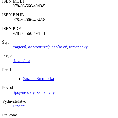
ISBN MOBI
978-80-566-4943-5
ISBN EPUB
978-80-566-4942-8
ISBN PDF
978-80-566-4941-1
Štýl
tragický
,
dobrodružný
,
napínavý
,
romantický
Jazyk
slovenčina
Preklad
Zuzana Smolinská
Pôvod
Spojené štáty
,
zahraničný
Vydavateľstvo
Lindeni
Pre koho