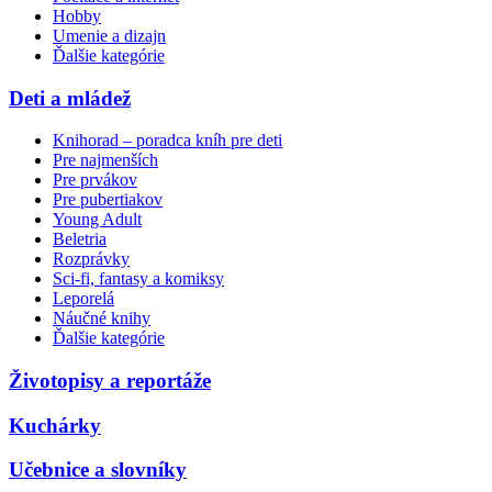
Hobby
Umenie a dizajn
Ďalšie kategórie
Deti a mládež
Knihorad – poradca kníh pre deti
Pre najmenších
Pre prvákov
Pre pubertiakov
Young Adult
Beletria
Rozprávky
Sci-fi, fantasy a komiksy
Leporelá
Náučné knihy
Ďalšie kategórie
Životopisy a reportáže
Kuchárky
Učebnice a slovníky