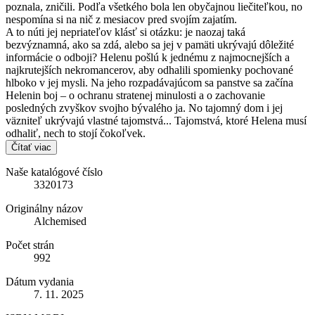
poznala, zničili. Podľa všetkého bola len obyčajnou liečiteľkou, no
nespomína si na nič z mesiacov pred svojím zajatím.
A to núti jej nepriateľov klásť si otázku: je naozaj taká
bezvýznamná, ako sa zdá, alebo sa jej v pamäti ukrývajú dôležité
informácie o odboji? Helenu pošlú k jednému z najmocnejších a
najkrutejších nekromancerov, aby odhalili spomienky pochované
hlboko v jej mysli. Na jeho rozpadávajúcom sa panstve sa začína
Helenin boj – o ochranu stratenej minulosti a o zachovanie
posledných zvyškov svojho bývalého ja. No tajomný dom i jej
väzniteľ ukrývajú vlastné tajomstvá... Tajomstvá, ktoré Helena musí
odhaliť, nech to stojí čokoľvek.
Čítať viac
Naše katalógové číslo
3320173
Originálny názov
Alchemised
Počet strán
992
Dátum vydania
7. 11. 2025