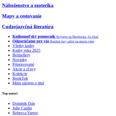
Náboženstvo a ezoterika
Mapy a cestovanie
Cudzojazyčná literatúra
Knihomoľský pomocník
Spýtajte sa Sherlocka, čo čítať
Odporúčame pre vás
Knižné tipy ušité na mieru vám
Všetky knihy
Knihy roka 2025
Bestsellery
Novinky
Pripravované
Akcie a zľavy
Kolekcie
BookTok
Mám záujem o titul
Top autori
Dominik Dán
Julie Caplin
Rebecca Yarros