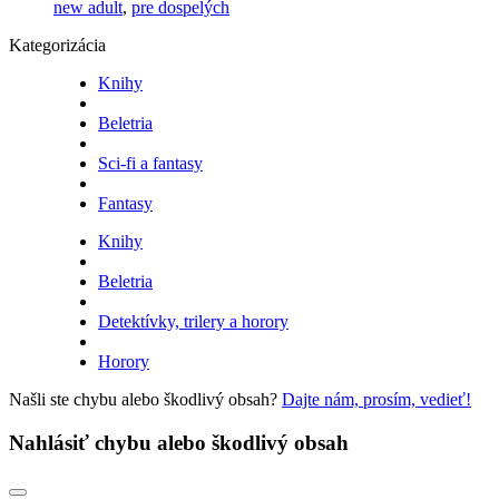
new adult
,
pre dospelých
Kategorizácia
Knihy
Beletria
Sci-fi a fantasy
Fantasy
Knihy
Beletria
Detektívky, trilery a horory
Horory
Našli ste chybu alebo škodlivý obsah?
Dajte nám, prosím, vedieť!
Nahlásiť chybu alebo škodlivý obsah