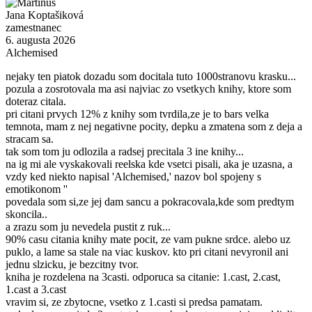
Jana Koptašiková
zamestnanec
6. augusta 2026
Alchemised
nejaky ten piatok dozadu som docitala tuto 1000stranovu krasku...
pozula a zosrotovala ma asi najviac zo vsetkych knihy, ktore som
doteraz citala.
pri citani prvych 12% z knihy som tvrdila,ze je to bars velka
temnota, mam z nej negativne pocity, depku a zmatena som z deja a
stracam sa.
tak som tom ju odlozila a radsej precitala 3 ine knihy...
na ig mi ale vyskakovali reelska kde vsetci pisali, aka je uzasna, a
vzdy ked niekto napisal 'Alchemised,' nazov bol spojeny s
emotikonom ''
povedala som si,ze jej dam sancu a pokracovala,kde som predtym
skoncila..
a zrazu som ju nevedela pustit z ruk...
90% casu citania knihy mate pocit, ze vam pukne srdce. alebo uz
puklo, a lame sa stale na viac kuskov. kto pri citani nevyronil ani
jednu slzicku, je bezcitny tvor.
kniha je rozdelena na 3casti. odporuca sa citanie: 1.cast, 2.cast,
1.cast a 3.cast
vravim si, ze zbytocne, vsetko z 1.casti si predsa pamatam.