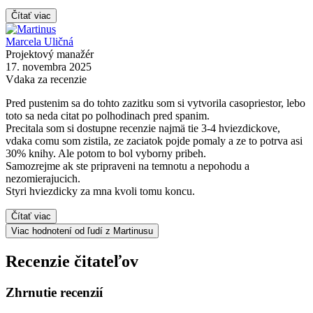
Čítať viac
Marcela Uličná
Projektový manažér
17. novembra 2025
Vdaka za recenzie
Pred pustenim sa do tohto zazitku som si vytvorila casopriestor, lebo
toto sa neda citat po polhodinach pred spanim.
Precitala som si dostupne recenzie najmä tie 3-4 hviezdickove,
vdaka comu som zistila, ze zaciatok pojde pomaly a ze to potrva asi
30% knihy. Ale potom to bol vyborny pribeh.
Samozrejme ak ste pripraveni na temnotu a nepohodu a
nezomierajucich.
Styri hviezdicky za mna kvoli tomu koncu.
Čítať viac
Viac hodnotení od ľudí z Martinusu
Recenzie čitateľov
Zhrnutie recenzií