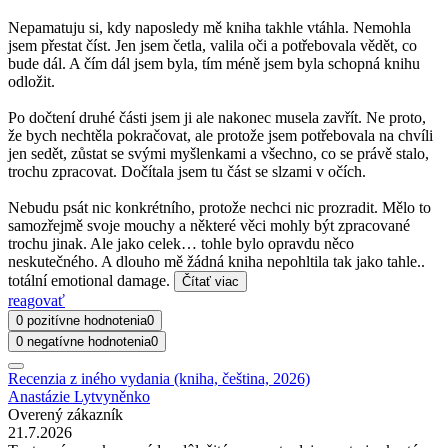
Nepamatuju si, kdy naposledy mě kniha takhle vtáhla. Nemohla
jsem přestat číst. Jen jsem četla, valila oči a potřebovala vědět, co
bude dál. A čím dál jsem byla, tím méně jsem byla schopná knihu
odložit.
Po dočtení druhé části jsem ji ale nakonec musela zavřít. Ne proto,
že bych nechtěla pokračovat, ale protože jsem potřebovala na chvíli
jen sedět, zůstat se svými myšlenkami a všechno, co se právě stalo,
trochu zpracovat. Dočítala jsem tu část se slzami v očích.
Nebudu psát nic konkrétního, protože nechci nic prozradit. Mělo to
samozřejmě svoje mouchy a některé věci mohly být zpracované
trochu jinak. Ale jako celek… tohle bylo opravdu něco
neskutečného. A dlouho mě žádná kniha nepohltila tak jako tahle..
totální emotional damage.
Čítať viac
reagovať
0 pozitívne hodnotenia
0
0 negatívne hodnotenia
0
Recenzia z iného vydania (kniha, čeština, 2026)
Anastázie Lytvyněnko
Overený zákazník
21.7.2026