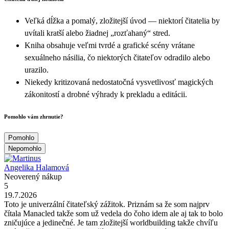
Veľká dĺžka a pomalý, zložitejší úvod — niektorí čitatelia by
uvítali kratší alebo žiadnej „rozťahaný“ stred.
Kniha obsahuje veľmi tvrdé a grafické scény vrátane
sexuálneho násilia, čo niektorých čitateľov odradilo alebo
urazilo.
Niekedy kritizovaná nedostatočná vysvetlivosť magických
zákonitostí a drobné výhrady k prekladu a editácii.
Pomohlo vám zhrnutie?
Pomohlo
Nepomohlo
Angelika Halamová
Neoverený nákup
5
19.7.2026
Toto je univerzální čitateľský zážitok. Priznám sa že som najprv
čítala Manacled takže som už vedela do čoho idem ale aj tak to bolo
zničujúce a jedinečné. Je tam zložitejší worldbuilding takže chvíľu