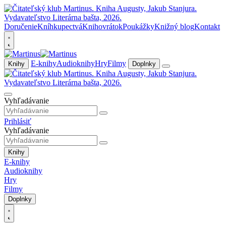
Doručenie
Kníhkupectvá
Knihovrátok
Poukážky
Knižný blog
Kontakt
E-knihy
Audioknihy
Hry
Filmy
Knihy
Doplnky
Vyhľadávanie
Prihlásiť
Vyhľadávanie
Knihy
E-knihy
Audioknihy
Hry
Filmy
Doplnky