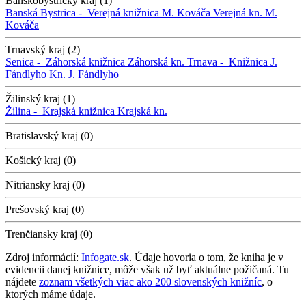
Banskobystrický kraj (1)
Banská Bystrica -
Verejná knižnica M. Kováča
Verejná kn. M.
Kováča
Trnavský kraj (2)
Senica -
Záhorská knižnica
Záhorská kn.
Trnava -
Knižnica J.
Fándlyho
Kn. J. Fándlyho
Žilinský kraj (1)
Žilina -
Krajská knižnica
Krajská kn.
Bratislavský kraj (0)
Košický kraj (0)
Nitriansky kraj (0)
Prešovský kraj (0)
Trenčiansky kraj (0)
Zdroj informácií:
Infogate.sk
. Údaje hovoria o tom, že kniha je v
evidencii danej knižnice, môže však už byť aktuálne požičaná. Tu
nájdete
zoznam všetkých viac ako 200 slovenských knižníc
, o
ktorých máme údaje.