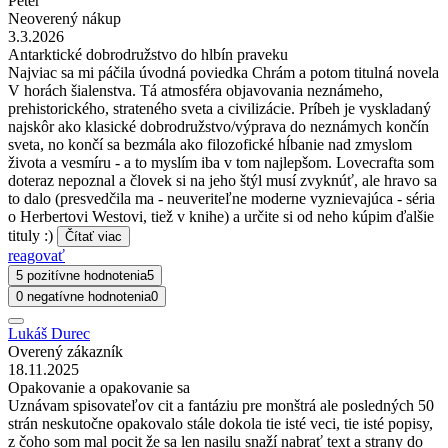
Peter
Neoverený nákup
3.3.2026
Antarktické dobrodružstvo do hlbín praveku
Najviac sa mi páčila úvodná poviedka Chrám a potom titulná novela
V horách šialenstva. Tá atmosféra objavovania neznámeho,
prehistorického, strateného sveta a civilizácie. Príbeh je vyskladaný
najskôr ako klasické dobrodružstvo/výprava do neznámych končín
sveta, no končí sa bezmála ako filozofické hĺbanie nad zmyslom
života a vesmíru - a to myslím iba v tom najlepšom. Lovecrafta som
doteraz nepoznal a človek si na jeho štýl musí zvyknúť, ale hravo sa
to dalo (presvedčila ma - neuveriteľne moderne vyznievajúca - séria
o Herbertovi Westovi, tiež v knihe) a určite si od neho kúpim ďalšie
tituly :)
Čítať viac
reagovať
5 pozitívne hodnotenia
5
0 negatívne hodnotenia
0
Lukáš Durec
Overený zákazník
18.11.2025
Opakovanie a opakovanie sa
Uznávam spisovateľov cit a fantáziu pre monštrá ale posledných 50
strán neskutočne opakovalo stále dokola tie isté veci, tie isté popisy,
z čoho som mal pocit že sa len nasilu snaží nabrať text a strany do