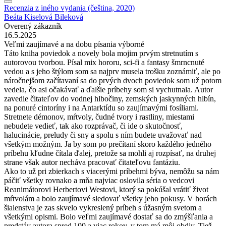
Recenzia z iného vydania (čeština, 2020)
Beáta Kiselová Bileková
Overený zákazník
16.5.2025
Veľmi zaujímavé a na dobu písania výborné
Táto kniha poviedok a novely bola mojim prvým stretnutím s
autorovou tvorbou. Písal mix hororu, sci-fi a fantasy šmrncnuté
vedou a s jeho štýlom som sa najprv musela trošku zoznámiť, ale po
náročnejšom začítavaní sa do prvých dvoch poviedok som už potom
vedela, čo asi očakávať a ďalšie príbehy som si vychutnala. Autor
zavedie čitateľov do vodnej hlbočiny, zemských jaskynných hlbín,
na ponuré cintoríny i na Antarktídu so zaujímavými fosíliami.
Stretnete démonov, mŕtvoly, čudné tvory i rastliny, miestami
nebudete vedieť, tak ako rozprávač, či ide o skutočnosť,
halucinácie, preludy či sny a spolu s ním budete uvažovať nad
všetkým možným. Ja by som po prečítaní skoro každého jedného
príbehu kľudne čítala ďalej, pretože sa mohli aj rozpísať, na druhej
strane však autor necháva pracovať čitateľovu fantáziu.
Ako to už pri zbierkach s viacerými príbehmi býva, nemôžu sa nám
páčiť všetky rovnako a mňa najviac oslovila séria o vedcovi
Reanimátorovi Herbertovi Westovi, ktorý sa pokúšal vrátiť život
mŕtvolám a bolo zaujímavé sledovať všetky jeho pokusy. V horách
šialenstva je zas skvelo vykreslený príbeh s úžasným svetom a
všetkými opismi. Bolo veľmi zaujímavé dostať sa do zmýšľania a
predstáv autora spred 100 a viac rokov, v tom má môj obdiv. Tiež