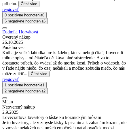
príbehu.
Čítať viac
reagovať
0 pozitívne hodnotenia
0
5 negatívne hodnotenia
5
Ľudmila Horvátová
Overený nákup
26.10.2025
Parádna vec
Kniha je veľká lahôdka pre každého, kto sa nebojí čítať, Lovecraft
miluje opisy a od čitateľa očakáva plné sústredenie. A za to
dostanete príbeh, čo vydesí až do morku kostí. Príbeh o vedcoch, čo
v ľade nájdu niečo, čo ozaj nečakali a možno zobudia niečo, čo nás
môže zničiť...
Čítať viac
reagovať
1 pozitívne hodnotenie
1
2 negatívne hodnotenia
2
Milan
Neoverený nákup
2.9.2025
Lovecraftova lovestory o láske ku kozmickým hrôzam
Je to lovestory, ale v zmysle lásky k písaniu a k záhadám kozmu, nie
v zmysle nejakých nejapných emočných naťahovačiek medzi