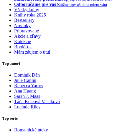
Odporúčame pre vás
Knižné tipy ušité na mieru vám
Všetky knihy
Knihy roka 2025
Bestsellery
Novinky
Pripravované
Akcie a zľavy
Kolekcie
BookTok
Mám záujem o titul
Top autori
Dominik Dán
Julie Caplin
Rebecca Yarros
Ana Huang
Sarah J. Maas
Táňa Keleová Vasilková
Lucinda Riley
Top série
Romantické úteky