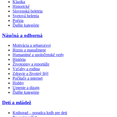
Klasika
Historické
Slovenská beletria
Svetová beletria
Poézia
Ďalšie kategórie
Náučná a odborná
Motivácia a sebarozvoj
Biznis a manažment
Humanitné a spoločenské vedy
História
Životopisy a reportáže
Vzťahy a rodina
Zdravie a životný štýl
Počítače a internet
Hobby
Umenie a dizajn
Ďalšie kategórie
Deti a mládež
Knihorad – poradca kníh pre deti