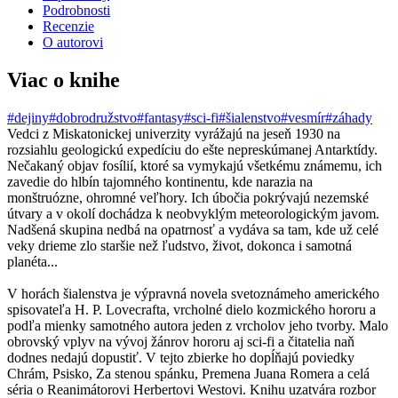
Podrobnosti
Recenzie
O autorovi
Viac o knihe
#dejiny
#dobrodružstvo
#fantasy
#sci-fi
#šialenstvo
#vesmír
#záhady
Vedci z Miskatonickej univerzity vyrážajú na jeseň 1930 na
rozsiahlu geologickú expedíciu do ešte nepreskúmanej Antarktídy.
Nečakaný objav fosílií, ktoré sa vymykajú všetkému známemu, ich
zavedie do hlbín tajomného kontinentu, kde narazia na
monštruózne, ohromné veľhory. Ich úbočia pokrývajú nezemské
útvary a v okolí dochádza k neobvyklým meteorologickým javom.
Nadšená skupina nedbá na opatrnosť a vydáva sa tam, kde už celé
veky drieme zlo staršie než ľudstvo, život, dokonca i samotná
planéta...
V horách šialenstva je výpravná novela svetoznámeho amerického
spisovateľa H. P. Lovecrafta, vrcholné dielo kozmického hororu a
podľa mienky samotného autora jeden z vrcholov jeho tvorby. Malo
obrovský vplyv na vývoj žánrov hororu aj sci-fi a čitatelia naň
dodnes nedajú dopustiť. V tejto zbierke ho dopĺňajú poviedky
Chrám, Psisko, Za stenou spánku, Premena Juana Romera a celá
séria o Reanimátorovi Herbertovi Westovi. Knihu uzatvára rozbor