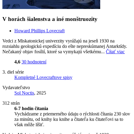
V horách šialenstva a iné monštruozity
Howard Phillips Lovecraft
Vedci z Miskatonickej univerzity vyrážajú na jeseň 1930 na
rozsiahlu geologickú expedíciu do ešte nepreskúmanej Antarktídy.
Nečakaný objav fosílií, ktoré sa vymykajú všetkému...
Čítať viac
4,6
30 hodnotení
3. diel série
Kompletné Lovecraftove spisy
Vydavateľstvo
Sol Noctis
, 2025
312 strán
6-7 hodín čítania
Vychádzame z priemerného údaju o rýchlosti čítania 230 slov
za minútu, od knihy ku knihe a čitateľa ku čitateľovi sa to
však môže líšiť.