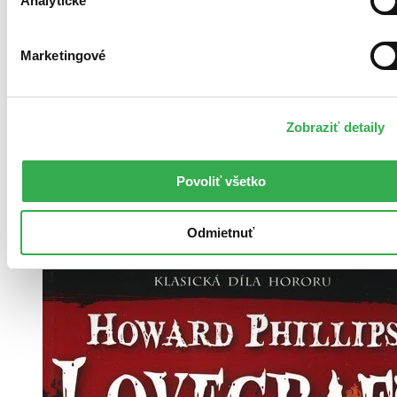
Analytické
Marketingové
Pevná väzba
Nemčina, 2022
Viac ako 30 dní
Zobraziť detaily
Tento produkt je na objednávku a jeho dodanie môže trvať aj
viac ako 30 dní. Urobíme však všetko pre to, aby sme vašu
objednávku odoslali čo najskôr a o jej ceste vás budeme včas
Povoliť všetko
informovať.
10,30 €
Odmietnuť
Vložiť do košíka