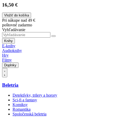
16,50 €
Vložiť do košíka
Pri nákupe nad 49 €
poštovné zadarmo
Vyhľadávanie
Knihy
E-knihy
Audioknihy
Hry
Filmy
Doplnky
Beletria
Detektívky, trilery a horory
Sci-fi a fantasy
Komiksy
Romantika
Spoločenská beletria