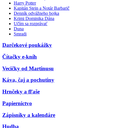
Harry Potter
Kapitán Stein a Notár Barbarič
Denník odvážneho bojka
Krimi Dominika Dána
Učím sa rozprávať
Duna
Smradi
Darčekové poukážky
Čítačky e-kníh
Vecičky od Martinusu
Káva, čaj a pochutiny
Hrnčeky a fľaše
Papiernictvo
Zápisníky a kalendáre
Hudba