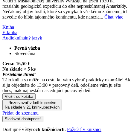
Vedci z Miskatonickej univerzity vyrážajú na jeseň 1930 na
rozsiahlu geologickú expedíciu do ešte nepreskúmanej Antarktídy.
Nečakaný objav fosílií, ktoré sa vymykajú všetkému známemu, ich
zavedie do hlbín tajomného kontinentu, kde narazia...
Čítať viac
Kniha
E-kniha
Audiokniha
iný jazyk
Pevná väzba
Slovenčina
Cena:
16,50 €
Na sklade > 5 ks
Posielame ihneď
Táto kniha sa môže na cestu ku vám vybrať prakticky okamžite! Ak
si ju objednáte do 13:00 v pracovný deň, odošleme vám ju ešte
dnes, inak najneskôr nasledujúci pracovný deň.
Vložiť do košíka
Rezervovať v kníhkupectve
Na sklade v 21 kníhkupectvách
Pridať do zoznamu
Sledovať dostupnosť
Dostupné v
štyroch knižniciach
.
Požičať v knižnici