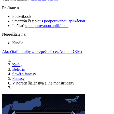
Prečítate na:
Pocketbook
Smartfón či tablet
s podporovanou aplikáciou
Počítač
s podporovanou aplikáciou
Neprečítate na:
Kindle
Ako čítať e-knihy zabezpečené cez Adobe DRM?
Knihy
Beletria
Sci-fi a fantasy
Fantasy
V horách šialenstva a iné monštruozity