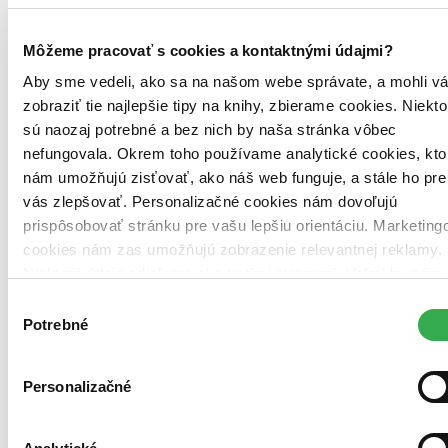
Vložiť do košíka
Môžeme pracovať s cookies a kontaktnými údajmi?
Aby sme vedeli, ako sa na našom webe správate, a mohli v
zobraziť tie najlepšie tipy na knihy, zbierame cookies. Niekto
sú naozaj potrebné a bez nich by naša stránka vôbec
nefungovala. Okrem toho používame analytické cookies, kto
nám umožňujú zisťovať, ako náš web funguje, a stále ho pre
vás zlepšovať. Personalizačné cookies nám dovoľujú
prispôsobovať stránku pre vašu lepšiu orientáciu. Marketing
cookies nám zas umožňujú zobrazenie relevantnej reklamy.
Niektoré údaje zdieľame aj s tretími stranami. Veľmi by nám
pomohlo, keby sme mohli používať všetky tieto cookies.
Výber
Ďakujeme!
Potrebné
súhlasu
Personalizačné