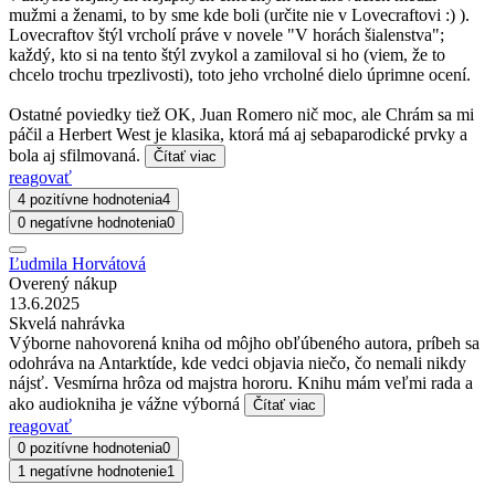
mužmi a ženami, to by sme kde boli (určite nie v Lovecraftovi :) ).
Lovecraftov štýl vrcholí práve v novele "V horách šialenstva";
každý, kto si na tento štýl zvykol a zamiloval si ho (viem, že to
chcelo trochu trpezlivosti), toto jeho vrcholné dielo úprimne ocení.
Ostatné poviedky tiež OK, Juan Romero nič moc, ale Chrám sa mi
páčil a Herbert West je klasika, ktorá má aj sebaparodické prvky a
bola aj sfilmovaná.
Čítať viac
reagovať
4 pozitívne hodnotenia
4
0 negatívne hodnotenia
0
Ľudmila Horvátová
Overený nákup
13.6.2025
Skvelá nahrávka
Výborne nahovorená kniha od môjho obľúbeného autora, príbeh sa
odohráva na Antarktíde, kde vedci objavia niečo, čo nemali nikdy
nájsť. Vesmírna hrôza od majstra hororu. Knihu mám veľmi rada a
ako audiokniha je vážne výborná
Čítať viac
reagovať
0 pozitívne hodnotenia
0
1 negatívne hodnotenie
1