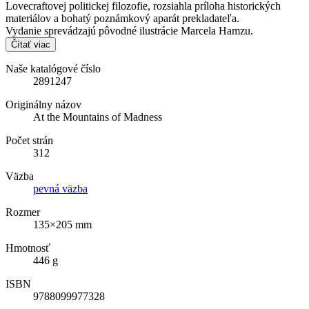
Lovecraftovej politickej filozofie, rozsiahla príloha historických
materiálov a bohatý poznámkový aparát prekladateľa.
Vydanie sprevádzajú pôvodné ilustrácie Marcela Hamzu.
Čítať viac
Naše katalógové číslo
2891247
Originálny názov
At the Mountains of Madness
Počet strán
312
Väzba
pevná väzba
Rozmer
135×205 mm
Hmotnosť
446 g
ISBN
9788099977328