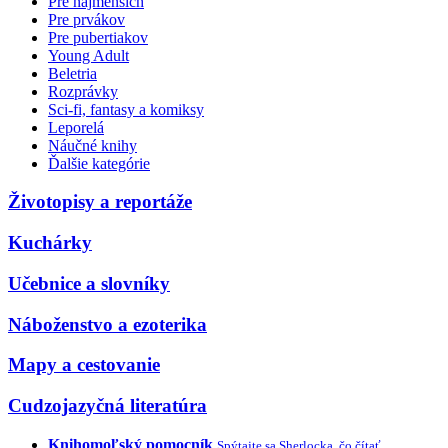
Pre najmenších
Pre prvákov
Pre pubertiakov
Young Adult
Beletria
Rozprávky
Sci-fi, fantasy a komiksy
Leporelá
Náučné knihy
Ďalšie kategórie
Životopisy a reportáže
Kuchárky
Učebnice a slovníky
Náboženstvo a ezoterika
Mapy a cestovanie
Cudzojazyčná literatúra
Knihomoľský pomocník
Spýtajte sa Sherlocka, čo čítať