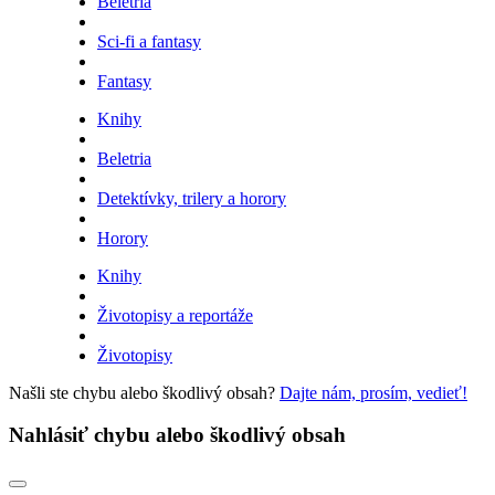
Beletria
Sci-fi a fantasy
Fantasy
Knihy
Beletria
Detektívky, trilery a horory
Horory
Knihy
Životopisy a reportáže
Životopisy
Našli ste chybu alebo škodlivý obsah?
Dajte nám, prosím, vedieť!
Nahlásiť chybu alebo škodlivý obsah