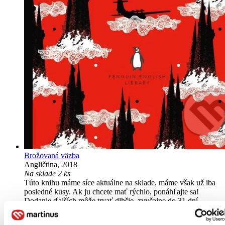
Brožovaná väzba
Angličtina, 2018
Na sklade 2 ks
Túto knihu máme síce aktuálne na sklade, máme však už iba
posledné kusy. Ak ju chcete mať rýchlo, ponáhľajte sa!
Dodanie ďalších môže trvať dlhšie, zvyčajne do 31 dní.
9,50 €