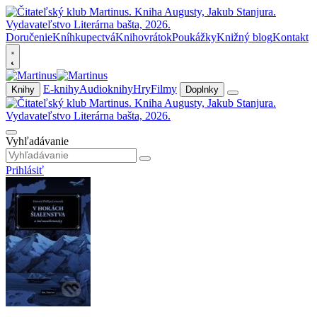
Doručenie
Kníhkupectvá
Knihovrátok
Poukážky
Knižný blog
Kontakt
E-knihy
Audioknihy
Hry
Filmy
Knihy
Doplnky
Vyhľadávanie
Prihlásiť