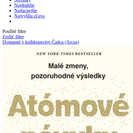
Najdrahšie
Najlacnejšie
Najvyššia zľava
Použité filtre
Zrušiť filtre
Dostupné v kníhkupectve Čadca (Arcus)