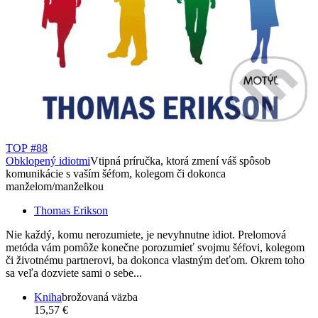
TOP #88
Obklopený idiotmi
Vtipná príručka, ktorá zmení váš spôsob
komunikácie s vaším šéfom, kolegom či dokonca
manželom/manželkou
Thomas Erikson
Nie každý, komu nerozumiete, je nevyhnutne idiot. Prelomová
metóda vám pomôže konečne porozumieť svojmu šéfovi, kolegom
či životnému partnerovi, ba dokonca vlastným deťom. Okrem toho
sa veľa dozviete sami o sebe...
Kniha
brožovaná väzba
15,57 €