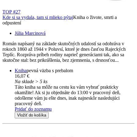
TOP #27
Kde si sa vydala, tam si mlieko pýtaj
Kniha o živote, smrti a
odpustení
Júlia Marcinová
Román napísaný na základe skutočných udalostí sa odohráva v
rokoch 1860 až 1944 v Poluvsí, ktoré je dnes časťou Rajeckých
Teplíc. Rozpráva príbeh rodiny naprieč generáciami tak, ako sa
skutočne stal: bez prikrášlenia, bez zjemnenia, s drsnosťou...
Kniha
pevná väzba s prebalom
16,07 €
Na sklade > 5 ks
Táto kniha sa môže na cestu ku vám vybrať prakticky
okamžite! Ak si ju objednáte do 13:00 v pracovný deň,
odošleme vám ju ešte dnes, inak najneskôr nasledujúci
pracovný deň.
Pridať do zoznamu
Vložiť do košíka