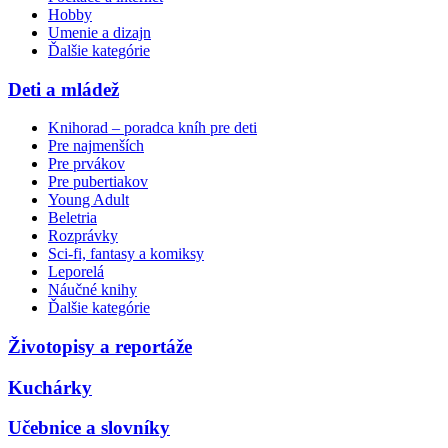
Hobby
Umenie a dizajn
Ďalšie kategórie
Deti a mládež
Knihorad – poradca kníh pre deti
Pre najmenších
Pre prvákov
Pre pubertiakov
Young Adult
Beletria
Rozprávky
Sci-fi, fantasy a komiksy
Leporelá
Náučné knihy
Ďalšie kategórie
Životopisy a reportáže
Kuchárky
Učebnice a slovníky