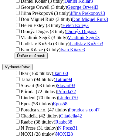
Daniel Kollár (3 tituly)
Daniel Kollár
3
George Orwell (3 tituly)
George Orwell
3
Jiřina Prekopová (3 tituly)
Jiřina Prekopová
3
Don Miguel Ruiz (3 tituly)
Don Miguel Ruiz
3
Helen Exley (3 tituly)
Helen Exley
3
Dionýz Dugas (3 tituly)
Dionýz Dugas
3
Vladimír Segeš (3 tituly)
Vladimír Segeš
3
Ladislav Kužela (3 tituly)
Ladislav Kužela
3
Ivan Kňaze (3 tituly)
Ivan Kňaze
3
Ďalšie možnosti
Vydavateľstvo
Ikar (160 titulov)
Ikar
160
Tatran (94 titulov)
Tatran
94
Slovart (93 titulov)
Slovart
93
Príroda (72 titulov)
Príroda
72
Lindeni (70 titulov)
Lindeni
70
Epos (58 titulov)
Epos
58
Poradca s.r.o. (47 titulov)
Poradca s.r.o.
47
Citadella (42 titulov)
Citadella
42
Raabe (38 titulov)
Raabe
38
N Press (31 titulov)
N Press
31
NOXI (28 titulov)
NOXI
28