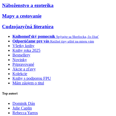
Náboženstvo a ezoterika
Mapy a cestovanie
Cudzojazyčná literatúra
Knihomoľský pomocník
Spýtajte sa Sherlocka, čo čítať
Odporúčame pre vás
Knižné tipy ušité na mieru vám
Všetky knihy
Knihy roka 2025
Bestsellery
Novinky
Pripravované
Akcie a zľavy
Kolekcie
Knihy s podporou FPU
Mám záujem o titul
Top autori
Dominik Dán
Julie Caplin
Rebecca Yarros