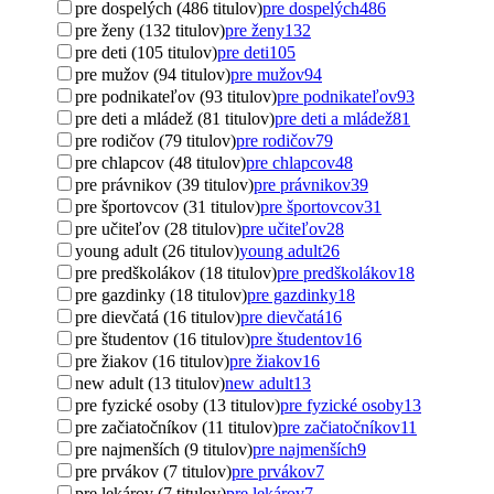
pre dospelých (486 titulov)
pre dospelých
486
pre ženy (132 titulov)
pre ženy
132
pre deti (105 titulov)
pre deti
105
pre mužov (94 titulov)
pre mužov
94
pre podnikateľov (93 titulov)
pre podnikateľov
93
pre deti a mládež (81 titulov)
pre deti a mládež
81
pre rodičov (79 titulov)
pre rodičov
79
pre chlapcov (48 titulov)
pre chlapcov
48
pre právnikov (39 titulov)
pre právnikov
39
pre športovcov (31 titulov)
pre športovcov
31
pre učiteľov (28 titulov)
pre učiteľov
28
young adult (26 titulov)
young adult
26
pre predškolákov (18 titulov)
pre predškolákov
18
pre gazdinky (18 titulov)
pre gazdinky
18
pre dievčatá (16 titulov)
pre dievčatá
16
pre študentov (16 titulov)
pre študentov
16
pre žiakov (16 titulov)
pre žiakov
16
new adult (13 titulov)
new adult
13
pre fyzické osoby (13 titulov)
pre fyzické osoby
13
pre začiatočníkov (11 titulov)
pre začiatočníkov
11
pre najmenších (9 titulov)
pre najmenších
9
pre prvákov (7 titulov)
pre prvákov
7
pre lekárov (7 titulov)
pre lekárov
7