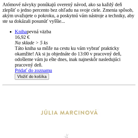
Atómové návyky ponúkajú overený návod, ako sa každý deň
zlepšiť o jedno percento bez ohľadu na svoje ciele. Zmenia spôsob,
akým uvažujete o pokroku, a poskytnú vám nástroje a techniky, aby
ste sa dokázali posunúť vyššie...
Kniha
pevná väzba
16,92 €
Na sklade > 5 ks
Táto kniha sa môže na cestu ku vám vybrať prakticky
okamžite! Ak si ju objednáte do 13:00 v pracovný deň,
odošleme vám ju ešte dnes, inak najneskôr nasledujúci
pracovný deň.
Pridať do zoznamu
Vložiť do košíka