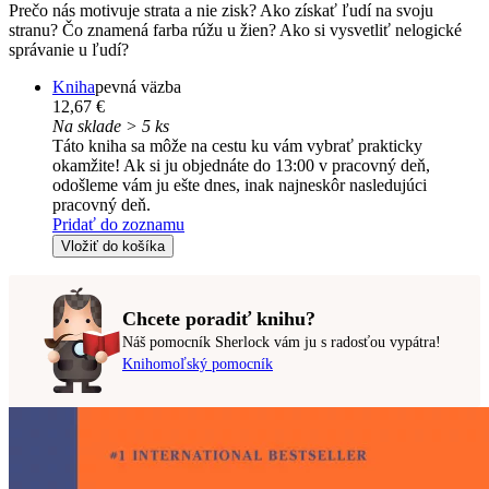
Prečo nás motivuje strata a nie zisk? Ako získať ľudí na svoju
stranu? Čo znamená farba rúžu u žien? Ako si vysvetliť nelogické
správanie u ľudí?
Kniha
pevná väzba
12,67 €
Na sklade > 5 ks
Táto kniha sa môže na cestu ku vám vybrať prakticky
okamžite! Ak si ju objednáte do 13:00 v pracovný deň,
odošleme vám ju ešte dnes, inak najneskôr nasledujúci
pracovný deň.
Pridať do zoznamu
Vložiť do košíka
Chcete poradiť knihu?
Náš pomocník Sherlock vám ju s radosťou vypátra!
Knihomoľský pomocník