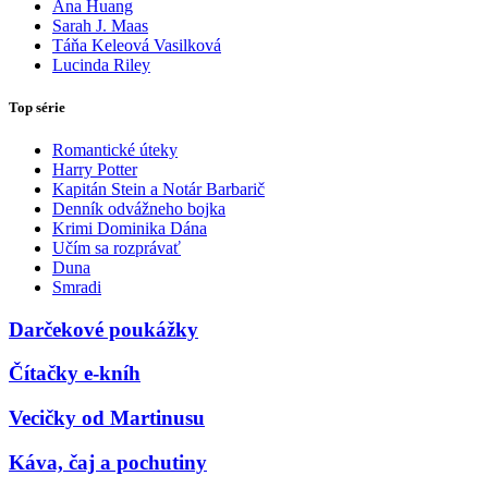
Ana Huang
Sarah J. Maas
Táňa Keleová Vasilková
Lucinda Riley
Top série
Romantické úteky
Harry Potter
Kapitán Stein a Notár Barbarič
Denník odvážneho bojka
Krimi Dominika Dána
Učím sa rozprávať
Duna
Smradi
Darčekové poukážky
Čítačky e-kníh
Vecičky od Martinusu
Káva, čaj a pochutiny