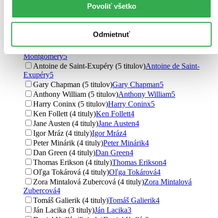
Povoliť všetko
Ivan Hričovský (7 titulov)
Ivan Hričovský
7
Simon Mugford (7 titulov)
Simon Mugford
7
Anton Heretik (6 titulov)
Anton Heretik
6
Odmietnuť
Paulína Žemberová (6 titulov)
Paulína Žemberová
6
Lucy Maud Montgomery (5 titulov)
Lucy Maud
Montgomery
5
Antoine de Saint-Exupéry (5 titulov)
Antoine de Saint-
Exupéry
5
Gary Chapman (5 titulov)
Gary Chapman
5
Anthony William (5 titulov)
Anthony William
5
Harry Coninx (5 titulov)
Harry Coninx
5
Ken Follett (4 tituly)
Ken Follett
4
Jane Austen (4 tituly)
Jane Austen
4
Igor Mráz (4 tituly)
Igor Mráz
4
Peter Minárik (4 tituly)
Peter Minárik
4
Dan Green (4 tituly)
Dan Green
4
Thomas Erikson (4 tituly)
Thomas Erikson
4
Oľga Tokárová (4 tituly)
Oľga Tokárová
4
Zora Mintalová Zubercová (4 tituly)
Zora Mintalová
Zubercová
4
Tomáš Galierik (4 tituly)
Tomáš Galierik
4
Ján Lacika (3 tituly)
Ján Lacika
3