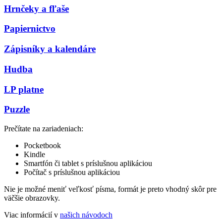
Hrnčeky a fľaše
Papiernictvo
Zápisníky a kalendáre
Hudba
LP platne
Puzzle
Prečítate na zariadeniach:
Pocketbook
Kindle
Smartfón či tablet s príslušnou aplikáciou
Počítač s príslušnou aplikáciou
Nie je možné meniť veľkosť písma, formát je preto vhodný skôr pre
väčšie obrazovky.
Viac informácií v
našich návodoch