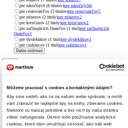
pre náročných (6 titulov)
pre náročných
6
pre cestovateľov (5 titulov)
pre cestovateľov
5
pre trénerov (2 tituly)
pre trénerov
2
pre kresťanov (2 tituly)
pre kresťanov
2
pre začínajúcich čitateľov (1 titul)
pre začínajúcich
čitateľov
1
pre dyslektikov (1 titul)
pre dyslektikov
1
pre cudzincov (1 titul)
pre cudzincov
1
Ďalšie možnosti
Pôvod
zahraničný (449 titulov)
zahraničný
449
Slovensko (393 titulov)
Slovensko
393
Spojené štáty (153 titulov)
Spojené štáty
153
Spojené kráľovstvo (113 titulov)
Spojené kráľovstvo
113
Môžeme pracovať s cookies a kontaktnými údajmi?
Česko (48 titulov)
Česko
48
Nemecko (40 titulov)
Nemecko
40
Aby sme vedeli, ako sa na našom webe správate, a mohli
Francúzsko (21 titulov)
Francúzsko
21
vám zobraziť tie najlepšie tipy na knihy, zbierame cookies.
severský (18 titulov)
severský
18
Niektoré sú naozaj potrebné a bez nich by naša stránka
Kanada (16 titulov)
Kanada
16
vôbec nefungovala. Okrem toho používame analytické
Poľsko (12 titulov)
Poľsko
12
cookies, ktoré nám umožňujú zisťovať, ako náš web
Taliansko (11 titulov)
Taliansko
11