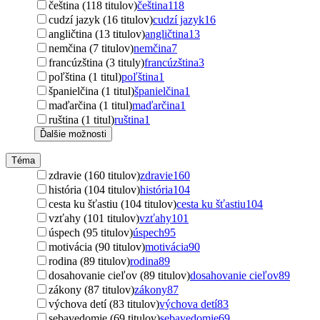
čeština (118 titulov)
čeština
118
cudzí jazyk (16 titulov)
cudzí jazyk
16
angličtina (13 titulov)
angličtina
13
nemčina (7 titulov)
nemčina
7
francúzština (3 tituly)
francúzština
3
poľština (1 titul)
poľština
1
španielčina (1 titul)
španielčina
1
maďarčina (1 titul)
maďarčina
1
ruština (1 titul)
ruština
1
Ďalšie možnosti
Téma
zdravie (160 titulov)
zdravie
160
história (104 titulov)
história
104
cesta ku šťastiu (104 titulov)
cesta ku šťastiu
104
vzťahy (101 titulov)
vzťahy
101
úspech (95 titulov)
úspech
95
motivácia (90 titulov)
motivácia
90
rodina (89 titulov)
rodina
89
dosahovanie cieľov (89 titulov)
dosahovanie cieľov
89
zákony (87 titulov)
zákony
87
výchova detí (83 titulov)
výchova detí
83
sebavedomie (69 titulov)
sebavedomie
69