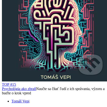
TOP #15
Psychológia ako zbraň
Naučte sa čítať ľudí z ich správania, výzoru a
buďte o krok vpred
Tomáš Vepi