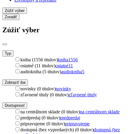
Zúžiť výber
Zoradiť
Zúžiť výber
Typ
kniha (1556 titulov)
kniha
1556
ostatné (11 titulov)
ostatné
11
audiokniha (5 titulov)
audiokniha
5
Zobraziť iba
novinky (0 titulov)
novinky
zľavnené tituly (0 titulov)
zľavnené tituly
Dostupnosť
na centrálnom sklade (0 titulov)
na centrálnom sklade
predpredaj (0 titulov)
predpredaj
pripravujeme (0 titulov)
pripravujeme
dostupná (bez vypredaných) (0 titulov)
dostupná (bez