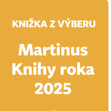
Doručenie
Kníhkupectvá
Knihovrátok
Poukážky
Knižný blog
Kontakt
E-knihy
Audioknihy
Hry
Filmy
Knihy
Doplnky
Vyhľadávanie
Prihlásiť
Vyhľadávanie
Knihy
E-knihy
Audioknihy
Hry
Filmy
Doplnky