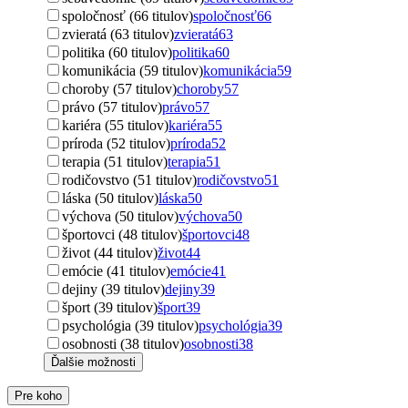
spoločnosť (66 titulov)
spoločnosť
66
zvieratá (63 titulov)
zvieratá
63
politika (60 titulov)
politika
60
komunikácia (59 titulov)
komunikácia
59
choroby (57 titulov)
choroby
57
právo (57 titulov)
právo
57
kariéra (55 titulov)
kariéra
55
príroda (52 titulov)
príroda
52
terapia (51 titulov)
terapia
51
rodičovstvo (51 titulov)
rodičovstvo
51
láska (50 titulov)
láska
50
výchova (50 titulov)
výchova
50
športovci (48 titulov)
športovci
48
život (44 titulov)
život
44
emócie (41 titulov)
emócie
41
dejiny (39 titulov)
dejiny
39
šport (39 titulov)
šport
39
psychológia (39 titulov)
psychológia
39
osobnosti (38 titulov)
osobnosti
38
Ďalšie možnosti
Pre koho