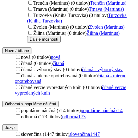
Trenčín (Martinus) (0 titulov)
Trenčín (Martinus)
Trnava (Martinus) (0 titulov)
Trnava (Martinus)
Turzovka (Kniha Turzovka) (0 titulov)
Turzovka
(Kniha Turzovka)
Zvolen (Martinus) (0 titulov)
Zvolen (Martinus)
Žilina (Martinus) (0 titulov)
Žilina (Martinus)
Ďalšie možnosti
Nové / čítané
nová (0 titulov)
nová
čítaná (0 titulov)
čítaná
čítaná - výborný stav (0 titulov)
čítaná - výborný stav
čítaná - mierne opotrebovaná (0 titulov)
čítaná - mierne
opotrebovaná
čítané verzie vypredaných kníh (0 titulov)
čítané verzie
vypredaných kníh
Odborná x populárne náučná
populárne náučná (714 titulov)
populárne náučná
714
odborná (173 titulov)
odborná
173
Jazyk
slovenčina (1447 titulov)
slovenčina
1447