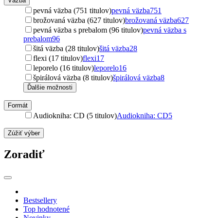
Väzba
pevná väzba (751 titulov)
pevná väzba
751
brožovaná väzba (627 titulov)
brožovaná väzba
627
pevná väzba s prebalom (96 titulov)
pevná väzba s
prebalom
96
šitá väzba (28 titulov)
šitá väzba
28
flexi (17 titulov)
flexi
17
leporelo (16 titulov)
leporelo
16
špirálová väzba (8 titulov)
špirálová väzba
8
Ďalšie možnosti
Formát
Audiokniha: CD (5 titulov)
Audiokniha: CD
5
Zúžiť výber
Zoradiť
Bestsellery
Top hodnotené
Novinky