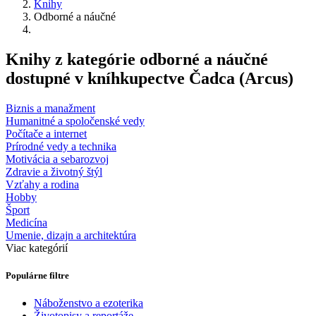
Knihy
Odborné a náučné
Knihy z kategórie odborné a náučné
dostupné v kníhkupectve Čadca (Arcus)
Biznis a manažment
Humanitné a spoločenské vedy
Počítače a internet
Prírodné vedy a technika
Motivácia a sebarozvoj
Zdravie a životný štýl
Vzťahy a rodina
Hobby
Šport
Medicína
Umenie, dizajn a architektúra
Viac kategórií
Populárne filtre
Náboženstvo a ezoterika
Životopisy a reportáže