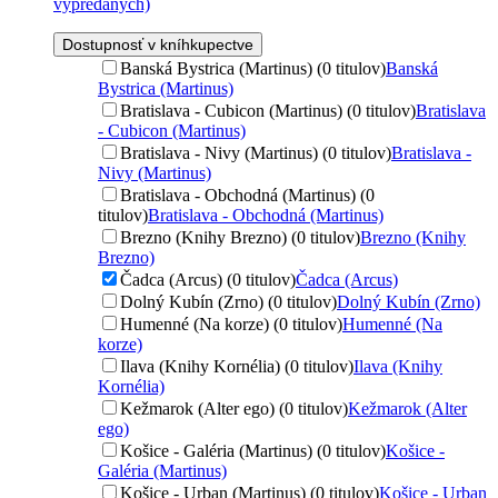
vypredaných)
Dostupnosť v kníhkupectve
Banská Bystrica (Martinus) (0 titulov)
Banská
Bystrica (Martinus)
Bratislava - Cubicon (Martinus) (0 titulov)
Bratislava
- Cubicon (Martinus)
Bratislava - Nivy (Martinus) (0 titulov)
Bratislava -
Nivy (Martinus)
Bratislava - Obchodná (Martinus) (0
titulov)
Bratislava - Obchodná (Martinus)
Brezno (Knihy Brezno) (0 titulov)
Brezno (Knihy
Brezno)
Čadca (Arcus) (0 titulov)
Čadca (Arcus)
Dolný Kubín (Zrno) (0 titulov)
Dolný Kubín (Zrno)
Humenné (Na korze) (0 titulov)
Humenné (Na
korze)
Ilava (Knihy Kornélia) (0 titulov)
Ilava (Knihy
Kornélia)
Kežmarok (Alter ego) (0 titulov)
Kežmarok (Alter
ego)
Košice - Galéria (Martinus) (0 titulov)
Košice -
Galéria (Martinus)
Košice - Urban (Martinus) (0 titulov)
Košice - Urban