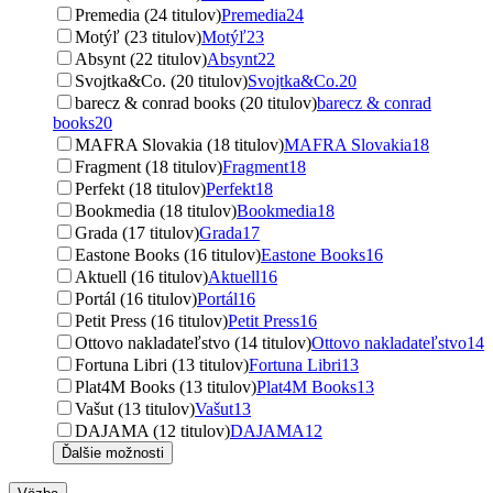
Premedia (24 titulov)
Premedia
24
Motýľ (23 titulov)
Motýľ
23
Absynt (22 titulov)
Absynt
22
Svojtka&Co. (20 titulov)
Svojtka&Co.
20
barecz & conrad books (20 titulov)
barecz & conrad
books
20
MAFRA Slovakia (18 titulov)
MAFRA Slovakia
18
Fragment (18 titulov)
Fragment
18
Perfekt (18 titulov)
Perfekt
18
Bookmedia (18 titulov)
Bookmedia
18
Grada (17 titulov)
Grada
17
Eastone Books (16 titulov)
Eastone Books
16
Aktuell (16 titulov)
Aktuell
16
Portál (16 titulov)
Portál
16
Petit Press (16 titulov)
Petit Press
16
Ottovo nakladateľstvo (14 titulov)
Ottovo nakladateľstvo
14
Fortuna Libri (13 titulov)
Fortuna Libri
13
Plat4M Books (13 titulov)
Plat4M Books
13
Vašut (13 titulov)
Vašut
13
DAJAMA (12 titulov)
DAJAMA
12
Ďalšie možnosti