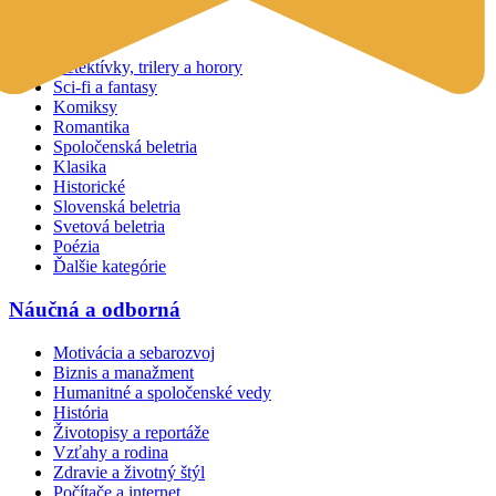
Beletria
Detektívky, trilery a horory
Sci-fi a fantasy
Komiksy
Romantika
Spoločenská beletria
Klasika
Historické
Slovenská beletria
Svetová beletria
Poézia
Ďalšie kategórie
Náučná a odborná
Motivácia a sebarozvoj
Biznis a manažment
Humanitné a spoločenské vedy
História
Životopisy a reportáže
Vzťahy a rodina
Zdravie a životný štýl
Počítače a internet