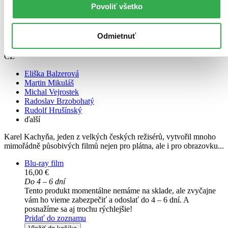
Povoliť všetko
Odmietnuť
Zlatí úhoři
CZ
Eliška Balzerová
Martin Mikuláš
Michal Vejrostek
Radoslav Brzobohatý
Rudolf Hrušínský
ďalší
Karel Kachyňa, jeden z velkých českých režisérů, vytvořil mnoho
mimořádně působivých filmů nejen pro plátna, ale i pro obrazovku...
Blu-ray film
16,00 €
Do 4 – 6 dní
Tento produkt momentálne nemáme na sklade, ale zvyčajne
vám ho vieme zabezpečiť a odoslať do 4 – 6 dní. A
posnažíme sa aj trochu rýchlejšie!
Pridať do zoznamu