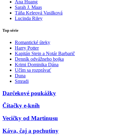
Ana Huang
Sarah J. Maas
Táňa Keleová Vasilková
Lucinda Riley
Top série
Romantické úteky
Harry Potter
Kapitán Stein a Notár Barbarič
Denník odvážneho bojka
Krimi Dominika Dána
Učím sa rozprávať
Duna
Smradi
Darčekové poukážky
Čítačky e-kníh
Vecičky od Martinusu
Káva, čaj a pochutiny