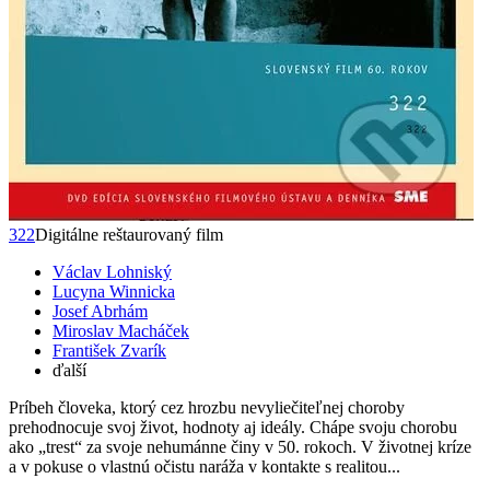
322
Digitálne reštaurovaný film
Václav Lohniský
Lucyna Winnicka
Josef Abrhám
Miroslav Macháček
František Zvarík
ďalší
Príbeh človeka, ktorý cez hrozbu nevyliečiteľnej choroby
prehodnocuje svoj život, hodnoty aj ideály. Chápe svoju chorobu
ako „trest“ za svoje nehumánne činy v 50. rokoch. V životnej kríze
a v pokuse o vlastnú očistu naráža v kontakte s realitou...