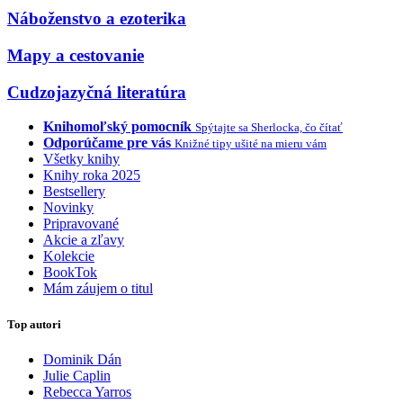
Náboženstvo a ezoterika
Mapy a cestovanie
Cudzojazyčná literatúra
Knihomoľský pomocník
Spýtajte sa Sherlocka, čo čítať
Odporúčame pre vás
Knižné tipy ušité na mieru vám
Všetky knihy
Knihy roka 2025
Bestsellery
Novinky
Pripravované
Akcie a zľavy
Kolekcie
BookTok
Mám záujem o titul
Top autori
Dominik Dán
Julie Caplin
Rebecca Yarros