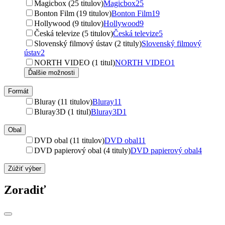
Magicbox (25 titulov)
Magicbox
25
Bonton Film (19 titulov)
Bonton Film
19
Hollywood (9 titulov)
Hollywood
9
Česká televize (5 titulov)
Česká televize
5
Slovenský filmový ústav (2 tituly)
Slovenský filmový
ústav
2
NORTH VIDEO (1 titul)
NORTH VIDEO
1
Ďalšie možnosti
Formát
Bluray (11 titulov)
Bluray
11
Bluray3D (1 titul)
Bluray3D
1
Obal
DVD obal (11 titulov)
DVD obal
11
DVD papierový obal (4 tituly)
DVD papierový obal
4
Zúžiť výber
Zoradiť