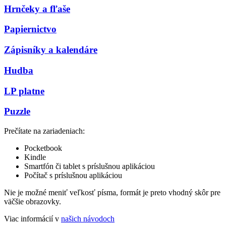
Hrnčeky a fľaše
Papiernictvo
Zápisníky a kalendáre
Hudba
LP platne
Puzzle
Prečítate na zariadeniach:
Pocketbook
Kindle
Smartfón či tablet s príslušnou aplikáciou
Počítač s príslušnou aplikáciou
Nie je možné meniť veľkosť písma, formát je preto vhodný skôr pre
väčšie obrazovky.
Viac informácií v
našich návodoch