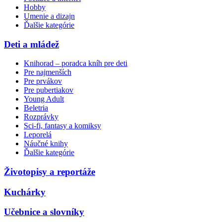
Hobby
Umenie a dizajn
Ďalšie kategórie
Deti a mládež
Knihorad – poradca kníh pre deti
Pre najmenších
Pre prvákov
Pre pubertiakov
Young Adult
Beletria
Rozprávky
Sci-fi, fantasy a komiksy
Leporelá
Náučné knihy
Ďalšie kategórie
Životopisy a reportáže
Kuchárky
Učebnice a slovníky