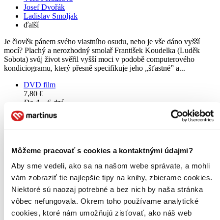
Josef Dvořák
Ladislav Smoljak
ďalší
Je člověk pánem svého vlastního osudu, nebo je vše dáno vyšší
mocí? Plachý a nerozhodný smolař František Koudelka (Luděk
Sobota) svůj život svěřil vyšší moci v podobě computerového
kondiciogramu, který přesně specifikuje jeho „šťastné” a...
DVD film
7,80 €
Do 4 – 6 dní
Tento produkt momentálne nemáme na sklade, ale zvyčajne
vám ho vieme zabezpečiť a odoslať do 4 – 6 dní. A
posnažíme sa aj trochu rýchlejšie!
Pridať do zoznamu
Vložiť do košíka
Môžeme pracovať s cookies a kontaktnými údajmi?
Aby sme vedeli, ako sa na našom webe správate, a mohli
vám zobraziť tie najlepšie tipy na knihy, zbierame cookies.
Niektoré sú naozaj potrebné a bez nich by naša stránka
vôbec nefungovala. Okrem toho používame analytické
cookies, ktoré nám umožňujú zisťovať, ako náš web