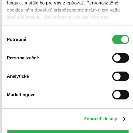
funguje, a stále ho pre vás zlepšovať. Personalizačné
cookies nám dovoľujú prispôsobovať stránku pre vašu
lepšiu orientáciu. Marketingové cookies nám zas
umožňujú zobrazenie relevantnej reklamy. Niektoré údaje
zdieľame aj s tretími stranami. Veľmi by nám pomohlo,
Výber
keby sme mohli používať všetky tieto cookies. Ďakujeme!
Potrebné
súhlasu
Personalizačné
Analytické
Marketingové
Zobraziť detaily