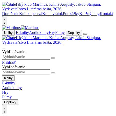
Doručenie
Kníhkupectvá
Knihovrátok
Poukážky
Knižný blog
Kontakt
E-knihy
Audioknihy
Hry
Filmy
Knihy
Doplnky
Vyhľadávanie
Prihlásiť
Vyhľadávanie
Knihy
E-knihy
Audioknihy
Hry
Filmy
Doplnky