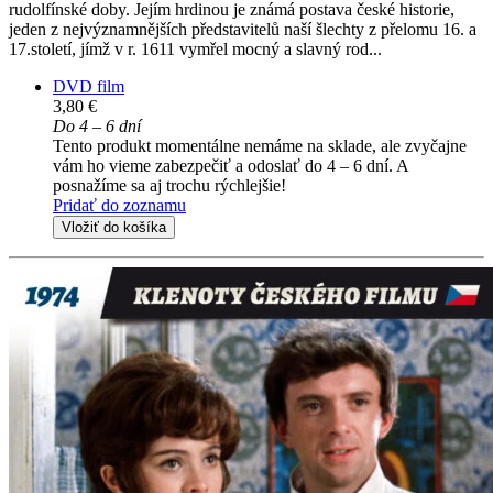
rudolfínské doby. Jejím hrdinou je známá postava české historie,
jeden z nejvýznamnějších představitelů naší šlechty z přelomu 16. a
17.století, jímž v r. 1611 vymřel mocný a slavný rod...
DVD film
3,80 €
Do 4 – 6 dní
Tento produkt momentálne nemáme na sklade, ale zvyčajne
vám ho vieme zabezpečiť a odoslať do 4 – 6 dní. A
posnažíme sa aj trochu rýchlejšie!
Pridať do zoznamu
Vložiť do košíka