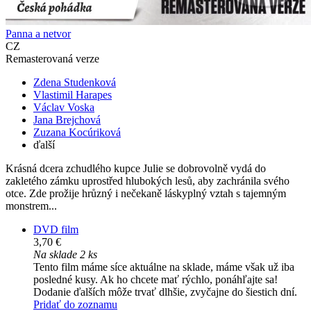
Panna a netvor
CZ
Remasterovaná verze
Zdena Studenková
Vlastimil Harapes
Václav Voska
Jana Brejchová
Zuzana Kocúriková
ďalší
Krásná dcera zchudlého kupce Julie se dobrovolně vydá do
zakletého zámku uprostřed hlubokých lesů, aby zachránila svého
otce. Zde prožije hrůzný i nečekaně láskyplný vztah s tajemným
monstrem...
DVD film
3,70 €
Na sklade 2 ks
Tento film máme síce aktuálne na sklade, máme však už iba
posledné kusy. Ak ho chcete mať rýchlo, ponáhľajte sa!
Dodanie ďalších môže trvať dlhšie, zvyčajne do šiestich dní.
Pridať do zoznamu