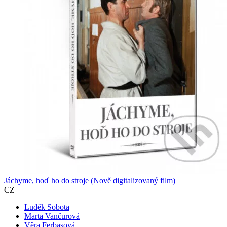
Jáchyme, hoď ho do stroje (Nově digitalizovaný film)
CZ
Luděk Sobota
Marta Vančurová
Věra Ferbasová