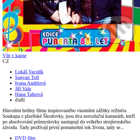
Vítr v kapse
CZ
Lukáš Vaculík
Sagvan Tofi
Ivana Andrlová
Jiří Vala
Hana Talpová
ďalší
Hlavními hrdiny filmu inspirovaného vlastními zážitky režiséra
Soukupa z plzeňské Škodovky, jsou dva nerozluční kamarádi, kteří
po absolvování průmyslovky nastupují do velkého strojírenského
závodu. Tady prožívají první pomaturitní rok života, tady se...
DVD film