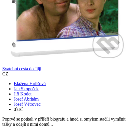
Svatební cesta do Jiljí
CZ
Blažena Holišová
Jan Skopeček
Jiří Kodet
Josef Abrhám
Josef Větrovec
ďalší
Poprvé se potkali v příšeří biografu a hned si omylem stačili vyměnit
tašky a odejít s nimi domů...