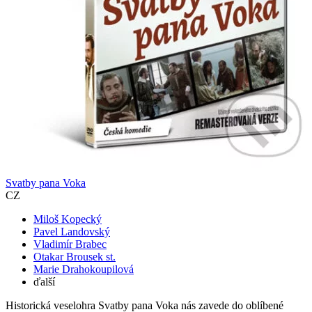
Svatby pana Voka
CZ
Miloš Kopecký
Pavel Landovský
Vladimír Brabec
Otakar Brousek st.
Marie Drahokoupilová
ďalší
Historická veselohra Svatby pana Voka nás zavede do oblíbené