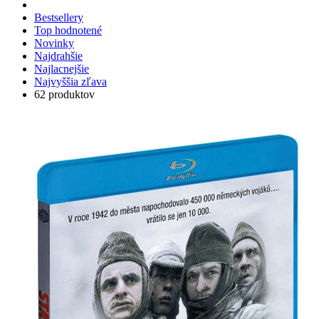
Bestsellery
Top hodnotené
Novinky
Najdrahšie
Najlacnejšie
Najvyššia zľava
62 produktov