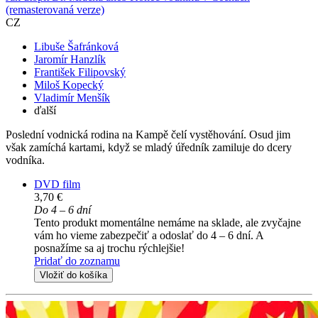
(remasterovaná verze)
CZ
Libuše Šafránková
Jaromír Hanzlík
František Filipovský
Miloš Kopecký
Vladimír Menšík
ďalší
Poslední vodnická rodina na Kampě čelí vystěhování. Osud jim
však zamíchá kartami, když se mladý úředník zamiluje do dcery
vodníka.
DVD film
3,70 €
Do 4 – 6 dní
Tento produkt momentálne nemáme na sklade, ale zvyčajne
vám ho vieme zabezpečiť a odoslať do 4 – 6 dní. A
posnažíme sa aj trochu rýchlejšie!
Pridať do zoznamu
Vložiť do košíka