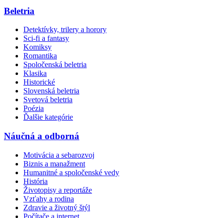
Beletria
Detektívky, trilery a horory
Sci-fi a fantasy
Komiksy
Romantika
Spoločenská beletria
Klasika
Historické
Slovenská beletria
Svetová beletria
Poézia
Ďalšie kategórie
Náučná a odborná
Motivácia a sebarozvoj
Biznis a manažment
Humanitné a spoločenské vedy
História
Životopisy a reportáže
Vzťahy a rodina
Zdravie a životný štýl
Počítače a internet