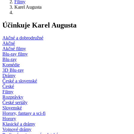
Filmy
Karel Augusta
Účinkuje Karel Augusta
Akčné a dobrodružné
Akčné
Akčné filmy
Blu-ray filmy
Blu-ray
Komédie
3D Blu-ray
Drámy
České a slovenské
České
Filmy
Rozprávky
České seriály
Slovenské
Horory, fantasy a sci-fi
Horory
Klasické a drámy
Vojnové drámy