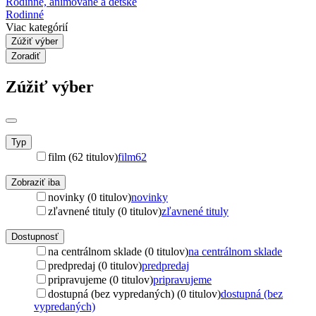
Rodinné, animované a detské
Rodinné
Viac kategórií
Zúžiť výber
Zoradiť
Zúžiť výber
Typ
film (62 titulov)
film
62
Zobraziť iba
novinky (0 titulov)
novinky
zľavnené tituly (0 titulov)
zľavnené tituly
Dostupnosť
na centrálnom sklade (0 titulov)
na centrálnom sklade
predpredaj (0 titulov)
predpredaj
pripravujeme (0 titulov)
pripravujeme
dostupná (bez vypredaných) (0 titulov)
dostupná (bez
vypredaných)