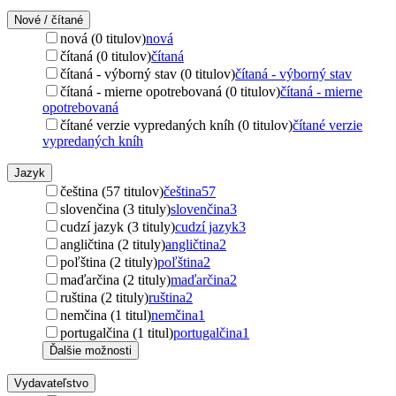
Nové / čítané
nová (0 titulov)
nová
čítaná (0 titulov)
čítaná
čítaná - výborný stav (0 titulov)
čítaná - výborný stav
čítaná - mierne opotrebovaná (0 titulov)
čítaná - mierne
opotrebovaná
čítané verzie vypredaných kníh (0 titulov)
čítané verzie
vypredaných kníh
Jazyk
čeština (57 titulov)
čeština
57
slovenčina (3 tituly)
slovenčina
3
cudzí jazyk (3 tituly)
cudzí jazyk
3
angličtina (2 tituly)
angličtina
2
poľština (2 tituly)
poľština
2
maďarčina (2 tituly)
maďarčina
2
ruština (2 tituly)
ruština
2
nemčina (1 titul)
nemčina
1
portugalčina (1 titul)
portugalčina
1
Ďalšie možnosti
Vydavateľstvo