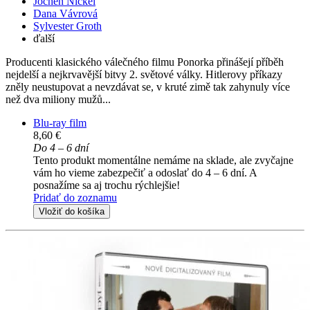
Jochen Nickel
Dana Vávrová
Sylvester Groth
ďalší
Producenti klasického válečného filmu Ponorka přinášejí příběh
nejdelší a nejkrvavější bitvy 2. světové války. Hitlerovy příkazy
zněly neustupovat a nevzdávat se, v kruté zimě tak zahynuly více
než dva miliony mužů...
Blu-ray film
8,60 €
Do 4 – 6 dní
Tento produkt momentálne nemáme na sklade, ale zvyčajne
vám ho vieme zabezpečiť a odoslať do 4 – 6 dní. A
posnažíme sa aj trochu rýchlejšie!
Pridať do zoznamu
Vložiť do košíka