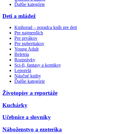
Ďalšie kategórie
Deti a mládež
Knihorad – poradca kníh pre deti
Pre najmenších
Pre prvákov
Pre pubertiakov
Young Adult
Beletria
Rozprávky
Sci-fi, fantasy a komiksy
Leporelá
Náučné knihy
Ďalšie kategórie
Životopisy a reportáže
Kuchárky
Učebnice a slovníky
Náboženstvo a ezoterika