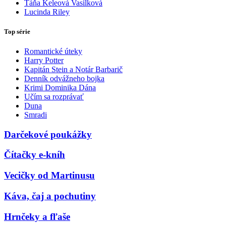
Táňa Keleová Vasilková
Lucinda Riley
Top série
Romantické úteky
Harry Potter
Kapitán Stein a Notár Barbarič
Denník odvážneho bojka
Krimi Dominika Dána
Učím sa rozprávať
Duna
Smradi
Darčekové poukážky
Čítačky e-kníh
Vecičky od Martinusu
Káva, čaj a pochutiny
Hrnčeky a fľaše