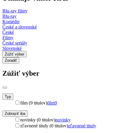
Blu-ray filmy
Blu-ray
Komédie
České a slovenské
České
Filmy
České seriály
Slovenské
Zúžiť výber
Zoradiť
Zúžiť výber
Typ
film (9 titulov)
film
9
Zobraziť iba
novinky (0 titulov)
novinky
zľavnené tituly (0 titulov)
zľavnené tituly