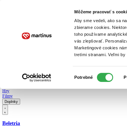
Doručenie
Kníhkupectvá
Knihovrátok
Poukážky
Knižný blog
Kontakt
Môžeme pracovať s cooki
Aby sme vedeli, ako sa na 
zbierame cookies. Niektor
E-knihy
Audioknihy
Hry
Filmy
Knihy
Doplnky
toho používame analytické
vás zlepšovať. Personaliz
Vyhľadávanie
Marketingové cookies nám 
tretími stranami. Veľmi b
Prihlásiť
Vyhľadávanie
Výber
Knihy
Potrebné
P
súhlasu
E-knihy
Audioknihy
Hry
Filmy
Doplnky
Beletria