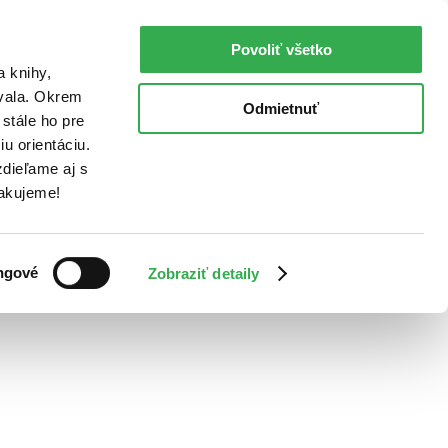
Povoliť všetko
a knihy,
ovala. Okrem
Odmietnuť
stále ho pre
u orientáciu.
dieľame aj s
Ďakujeme!
ngové
Zobraziť detaily