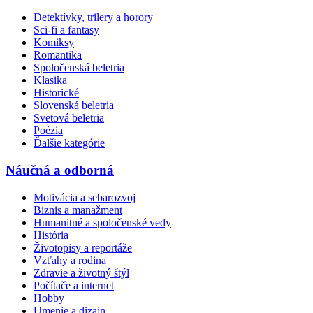
Detektívky, trilery a horory
Sci-fi a fantasy
Komiksy
Romantika
Spoločenská beletria
Klasika
Historické
Slovenská beletria
Svetová beletria
Poézia
Ďalšie kategórie
Náučná a odborná
Motivácia a sebarozvoj
Biznis a manažment
Humanitné a spoločenské vedy
História
Životopisy a reportáže
Vzťahy a rodina
Zdravie a životný štýl
Počítače a internet
Hobby
Umenie a dizajn