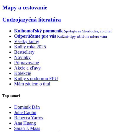
Mapy a cestovanie
Cudzojazyčná literatúra
Knihomoľský pomocník
Spýtajte sa Sherlocka, čo čítať
Odporúčame pre vás
Knižné tipy ušité na mieru vám
Všetky knihy
Knihy roka 2025
Bestsellery
Novinky
Pripravované
Akcie a zľavy
Kolekcie
Knihy s podporou FPU
Mám záujem o titul
Top autori
Dominik Dán
Julie Caplin
Rebecca Yarros
Ana Huang
Sarah J. Maas