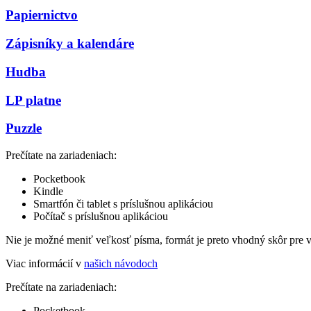
Papiernictvo
Zápisníky a kalendáre
Hudba
LP platne
Puzzle
Prečítate na zariadeniach:
Pocketbook
Kindle
Smartfón či tablet s príslušnou aplikáciou
Počítač s príslušnou aplikáciou
Nie je možné meniť veľkosť písma, formát je preto vhodný skôr pre 
Viac informácií v
našich návodoch
Prečítate na zariadeniach:
Pocketbook