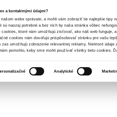
es a kontaktnými údajmi?
našom webe správate, a mohli vám zobraziť tie najlepšie tipy n
é sú naozaj potrebné a bez nich by naša stránka vôbec nefung
 cookies, ktoré nám umožňujú zisťovať, ako náš web funguje, a 
ačné cookies nám dovoľujú prispôsobovať stránku pre vašu lepši
zas umožňujú zobrazenie relevantnej reklamy. Niektoré údaje z
y nám pomohlo, keby sme mohli používať všetky tieto cookies. 
ersonalizačné
Analytické
Marketi