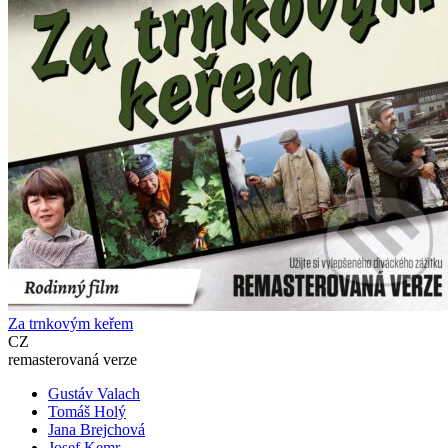
Za trnkovým keřem
CZ
remasterovaná verze
Gustáv Valach
Tomáš Holý
Jana Brejchová
Josef Kemr