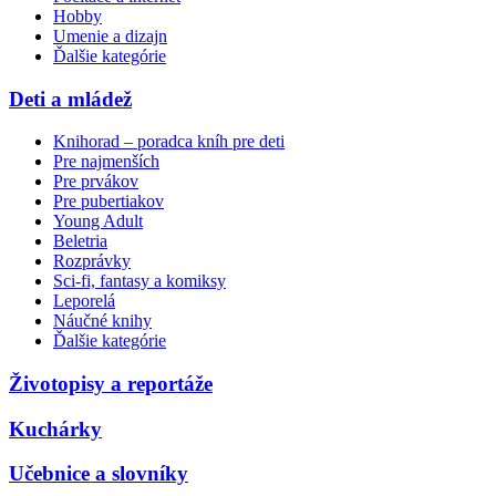
Hobby
Umenie a dizajn
Ďalšie kategórie
Deti a mládež
Knihorad – poradca kníh pre deti
Pre najmenších
Pre prvákov
Pre pubertiakov
Young Adult
Beletria
Rozprávky
Sci-fi, fantasy a komiksy
Leporelá
Náučné knihy
Ďalšie kategórie
Životopisy a reportáže
Kuchárky
Učebnice a slovníky