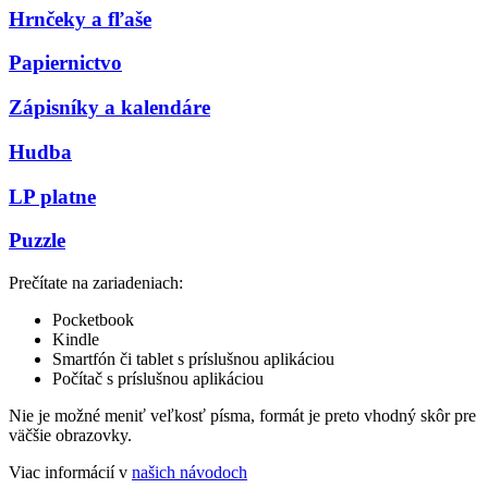
Hrnčeky a fľaše
Papiernictvo
Zápisníky a kalendáre
Hudba
LP platne
Puzzle
Prečítate na zariadeniach:
Pocketbook
Kindle
Smartfón či tablet s príslušnou aplikáciou
Počítač s príslušnou aplikáciou
Nie je možné meniť veľkosť písma, formát je preto vhodný skôr pre
väčšie obrazovky.
Viac informácií v
našich návodoch