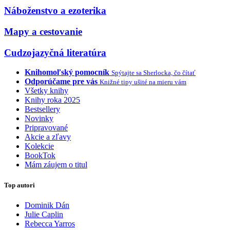
Náboženstvo a ezoterika
Mapy a cestovanie
Cudzojazyčná literatúra
Knihomoľský pomocník
Spýtajte sa Sherlocka, čo čítať
Odporúčame pre vás
Knižné tipy ušité na mieru vám
Všetky knihy
Knihy roka 2025
Bestsellery
Novinky
Pripravované
Akcie a zľavy
Kolekcie
BookTok
Mám záujem o titul
Top autori
Dominik Dán
Julie Caplin
Rebecca Yarros