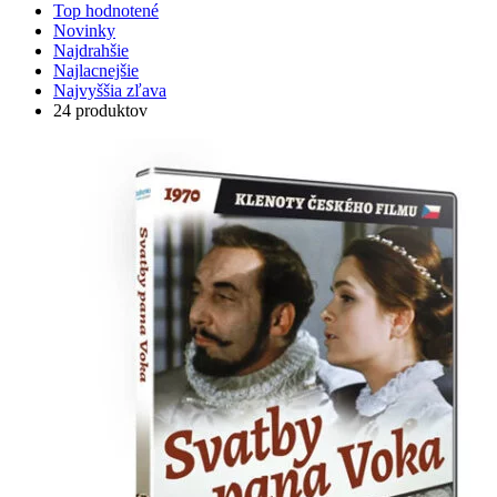
Top hodnotené
Novinky
Najdrahšie
Najlacnejšie
Najvyššia zľava
24 produktov