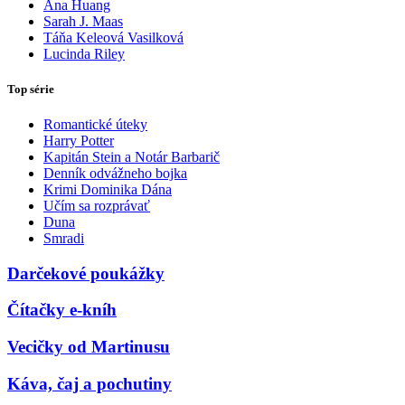
Ana Huang
Sarah J. Maas
Táňa Keleová Vasilková
Lucinda Riley
Top série
Romantické úteky
Harry Potter
Kapitán Stein a Notár Barbarič
Denník odvážneho bojka
Krimi Dominika Dána
Učím sa rozprávať
Duna
Smradi
Darčekové poukážky
Čítačky e-kníh
Vecičky od Martinusu
Káva, čaj a pochutiny