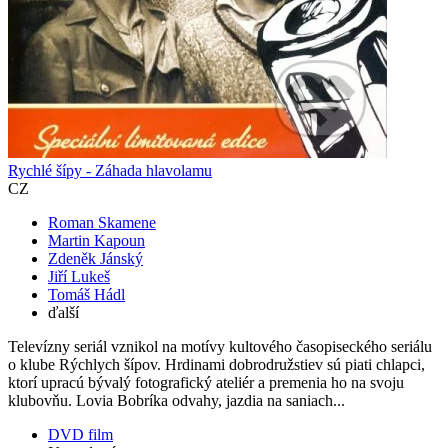
Rychlé šípy - Záhada hlavolamu
CZ
Roman Skamene
Martin Kapoun
Zdeněk Jánský
Jiří Lukeš
Tomáš Hádl
ďalší
Televízny seriál vznikol na motívy kultového časopiseckého seriálu
o klube Rýchlych šípov. Hrdinami dobrodružstiev sú piati chlapci,
ktorí upracú bývalý fotografický ateliér a premenia ho na svoju
klubovňu. Lovia Bobríka odvahy, jazdia na saniach...
DVD film