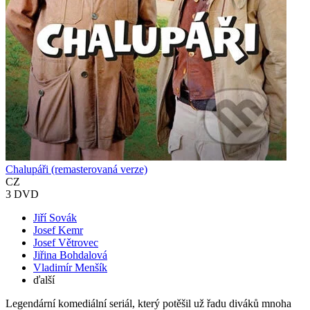
Chalupáři (remasterovaná verze)
CZ
3 DVD
Jiří Sovák
Josef Kemr
Josef Větrovec
Jiřina Bohdalová
Vladimír Menšík
ďalší
Legendární komediální seriál, který potěšil už řadu diváků mnoha