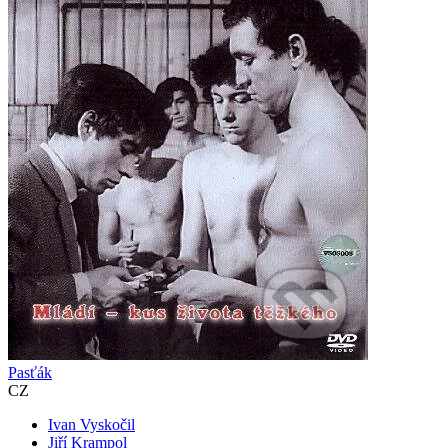
Pasťák
CZ
Ivan Vyskočil
Jiří Krampol