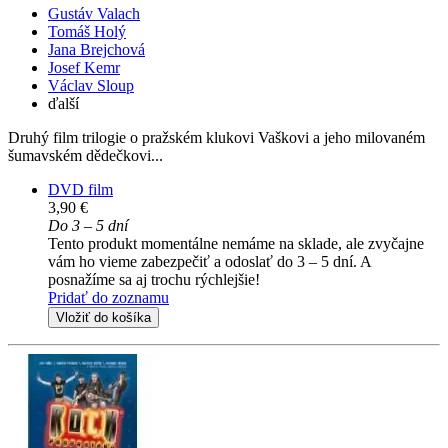
Gustáv Valach
Tomáš Holý
Jana Brejchová
Josef Kemr
Václav Sloup
ďalší
Druhý film trilogie o pražském klukovi Vaškovi a jeho milovaném
šumavském dědečkovi...
DVD film
3,90 €
Do 3 – 5 dní
Tento produkt momentálne nemáme na sklade, ale zvyčajne
vám ho vieme zabezpečiť a odoslať do 3 – 5 dní. A
posnažíme sa aj trochu rýchlejšie!
Pridať do zoznamu
Vložiť do košíka