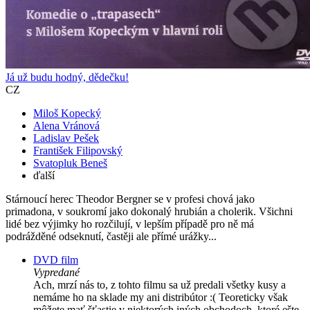
Já už budu hodný, dědečku!
CZ
Miloš Kopecký
Alena Vránová
Ladislav Pešek
František Filipovský
Svatopluk Beneš
ďalší
Stárnoucí herec Theodor Bergner se v profesi chová jako
primadona, v soukromí jako dokonalý hrubián a cholerik. Všichni
lidé bez výjimky ho rozčilují, v lepším případě pro ně má
podrážděné odseknutí, častěji ale přímé urážky...
DVD film
Vypredané
Ach, mrzí nás to, z tohto filmu sa už predali všetky kusy a
nemáme ho na sklade my ani distribútor :( Teoreticky však
môžete mať šťastie v niektorých iných obchodoch, ktoré ešte