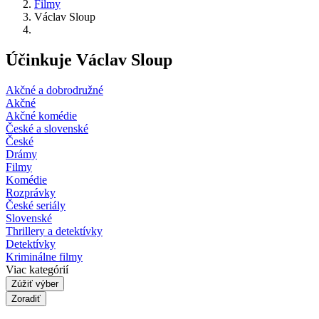
Filmy
Václav Sloup
Účinkuje Václav Sloup
Akčné a dobrodružné
Akčné
Akčné komédie
České a slovenské
České
Drámy
Filmy
Komédie
Rozprávky
České seriály
Slovenské
Thrillery a detektívky
Detektívky
Kriminálne filmy
Viac kategórií
Zúžiť výber
Zoradiť