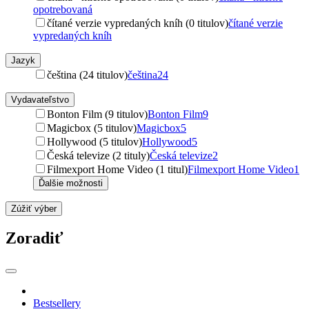
opotrebovaná
čítané verzie vypredaných kníh (0 titulov)
čítané verzie
vypredaných kníh
Jazyk
čeština (24 titulov)
čeština
24
Vydavateľstvo
Bonton Film (9 titulov)
Bonton Film
9
Magicbox (5 titulov)
Magicbox
5
Hollywood (5 titulov)
Hollywood
5
Česká televize (2 tituly)
Česká televize
2
Filmexport Home Video (1 titul)
Filmexport Home Video
1
Ďalšie možnosti
Zúžiť výber
Zoradiť
Bestsellery