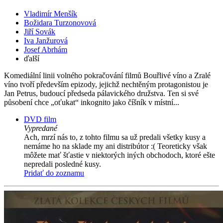
Vladimír Menšík
Božidara Turzonovová
Jiří Sovák
Iva Janžurová
Josef Abrhám
ďalší
Komediální linii volného pokračování filmů Bouřlivé víno a Zralé
víno tvoří především epizody, jejichž nechtěným protagonistou je
Jan Petrus, budoucí předseda pálavického družstva. Ten si své
působení chce „oťukat“ inkognito jako číšník v místní...
DVD film
Vypredané
Ach, mrzí nás to, z tohto filmu sa už predali všetky kusy a
nemáme ho na sklade my ani distribútor :( Teoreticky však
môžete mať šťastie v niektorých iných obchodoch, ktoré ešte
nepredali posledné kusy.
Pridať do zoznamu