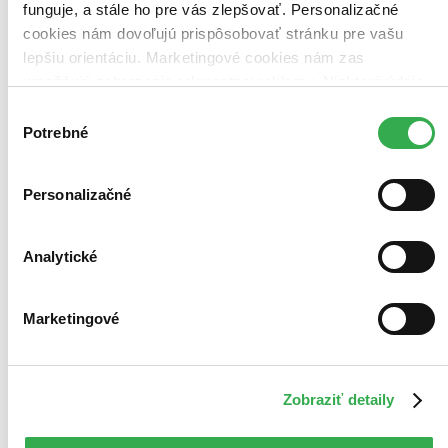
funguje, a stále ho pre vás zlepšovať. Personalizačné
cookies nám dovoľujú prispôsobovať stránku pre vašu
lepšiu orientáciu. Marketingové cookies nám zas
umožňujú zobrazenie relevantnej reklamy. Niektoré údaje
zdieľame aj s tretími stranami. Veľmi by nám pomohlo,
Výber
keby sme mohli používať všetky tieto cookies. Ďakujeme!
Potrebné
súhlasu
Personalizačné
Analytické
Marketingové
Zobraziť detaily
Kohout plaší smrt