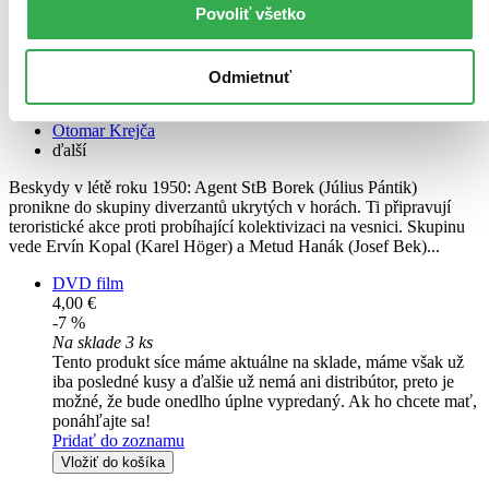
Povoliť všetko
CZ
Karel Höger
Josef Bek
Odmietnuť
Otakar Brousek st.
Július Pántik
Otomar Krejča
ďalší
Beskydy v létě roku 1950: Agent StB Borek (Július Pántik)
pronikne do skupiny diverzantů ukrytých v horách. Ti připravují
teroristické akce proti probíhající kolektivizaci na vesnici. Skupinu
vede Ervín Kopal (Karel Höger) a Metud Hanák (Josef Bek)...
DVD film
4,00 €
-7 %
Na sklade 3 ks
Tento produkt síce máme aktuálne na sklade, máme však už
iba posledné kusy a ďalšie už nemá ani distribútor, preto je
možné, že bude onedlho úplne vypredaný. Ak ho chcete mať,
ponáhľajte sa!
Pridať do zoznamu
Vložiť do košíka