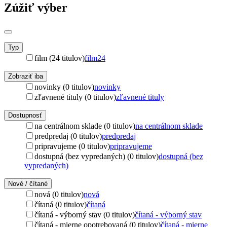
Zúžiť výber
Typ
film (24 titulov)
film
24
Zobraziť iba
novinky (0 titulov)
novinky
zľavnené tituly (0 titulov)
zľavnené tituly
Dostupnosť
na centrálnom sklade (0 titulov)
na centrálnom sklade
predpredaj (0 titulov)
predpredaj
pripravujeme (0 titulov)
pripravujeme
dostupná (bez vypredaných) (0 titulov)
dostupná (bez
vypredaných)
Nové / čítané
nová (0 titulov)
nová
čítaná (0 titulov)
čítaná
čítaná - výborný stav (0 titulov)
čítaná - výborný stav
čítaná - mierne opotrebovaná (0 titulov)
čítaná - mierne