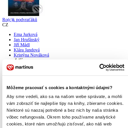
Ro(c)k podvraťáků
CZ
Ema Jurková
Jan Hrušínský
Jiří Mádl
Klára Jandová
Kristýna Nováková
ďalší
Černá komedie o gangsterech amatérech je svým tématem i
zpracováním poněkud odlišná od předchozích teenagerovských
komedií.
Môžeme pracovať s cookies a kontaktnými údajmi?
DVD film
2,40 €
Aby sme vedeli, ako sa na našom webe správate, a mohli
Do 4 – 6 dní
vám zobraziť tie najlepšie tipy na knihy, zbierame cookies.
Tento produkt momentálne nemáme na sklade, ale zvyčajne
Niektoré sú naozaj potrebné a bez nich by naša stránka
vám ho vieme zabezpečiť a odoslať do 4 – 6 dní. A
posnažíme sa aj trochu rýchlejšie!
vôbec nefungovala. Okrem toho používame analytické
Pridať do zoznamu
cookies, ktoré nám umožňujú zisťovať, ako náš web
Vložiť do košíka