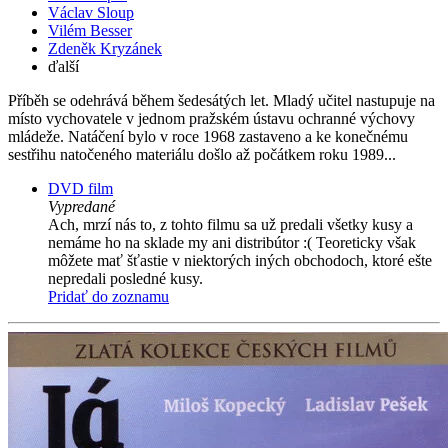
Václav Sloup
Vilém Besser
Zdeněk Kryzánek
ďalší
Příběh se odehrává během šedesátých let. Mladý učitel nastupuje na
místo vychovatele v jednom pražském ústavu ochranné výchovy
mládeže. Natáčení bylo v roce 1968 zastaveno a ke konečnému
sestřihu natočeného materiálu došlo až počátkem roku 1989...
DVD film
Vypredané
Ach, mrzí nás to, z tohto filmu sa už predali všetky kusy a
nemáme ho na sklade my ani distribútor :( Teoreticky však
môžete mať šťastie v niektorých iných obchodoch, ktoré ešte
nepredali posledné kusy.
Pridať do zoznamu