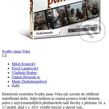
Svatby pana Voka
CZ
Miloš Kopecký
Pavel Landovský
Vladimír Brabec
Otakar Brousek st.
Marie Drahokoupilová
ďalší
Historická veselohra Svatby pana Voka nás zavede do oblíbené
rudolfínské doby. Jejím hrdinou je známá postava české historie,
jeden z nejvýznamnějších představitelů naší šlechty z přelomu 16. a
17.století, jímž v r. 1611 vymřel mocný a slavný rod...