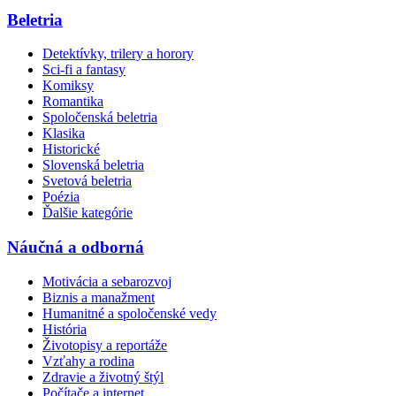
Beletria
Detektívky, trilery a horory
Sci-fi a fantasy
Komiksy
Romantika
Spoločenská beletria
Klasika
Historické
Slovenská beletria
Svetová beletria
Poézia
Ďalšie kategórie
Náučná a odborná
Motivácia a sebarozvoj
Biznis a manažment
Humanitné a spoločenské vedy
História
Životopisy a reportáže
Vzťahy a rodina
Zdravie a životný štýl
Počítače a internet