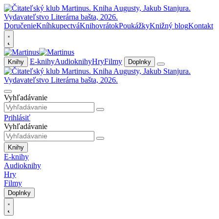
Doručenie
Kníhkupectvá
Knihovrátok
Poukážky
Knižný blog
Kontakt
E-knihy
Audioknihy
Hry
Filmy
Knihy
Doplnky
Vyhľadávanie
Prihlásiť
Vyhľadávanie
Knihy
E-knihy
Audioknihy
Hry
Filmy
Doplnky