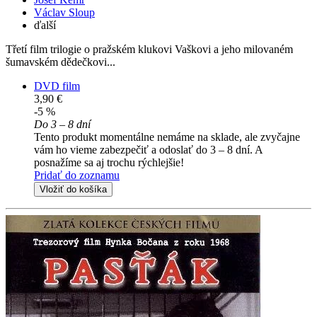
Václav Sloup
ďalší
Třetí film trilogie o pražském klukovi Vaškovi a jeho milovaném
šumavském dědečkovi...
DVD film
3,90 €
-5 %
Do 3 – 8 dní
Tento produkt momentálne nemáme na sklade, ale zvyčajne
vám ho vieme zabezpečiť a odoslať do 3 – 8 dní. A
posnažíme sa aj trochu rýchlejšie!
Pridať do zoznamu
Vložiť do košíka