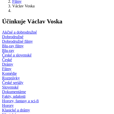
Filmy
Václav Voska
Účinkuje Václav Voska
Akčné a dobrodružné
Dobrodružné
Dobrodružné filmy
Blu-ray filmy
Blu-ray
České a slovenské
České
Drámy
Filmy
Komédie
Rozprávky
České seriály
Slovenské
Dokumentárne
Fakty, udalosti
Horory, fantasy a sci-fi
Horory
Klasické a drámy