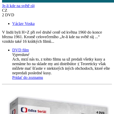
Je-li kde na světě ráj
CZ
2 DVD
Václav Voska
V Indii byli H+Z při své druhé cestě od května 1960 do konce
března 1961. Kromě celovečerního „Je-li kde na světě ráj ...“
vzniklo také 16 krátkých filmů...
DVD film
Vypredané
Ach, mrzí nás to, z tohto filmu sa už predali všetky kusy a
nemáme ho na sklade my ani distribútor :( Teoreticky však
môžete mať šťastie v niektorých iných obchodoch, ktoré ešte
nepredali posledné kusy.
Pridať do zoznamu