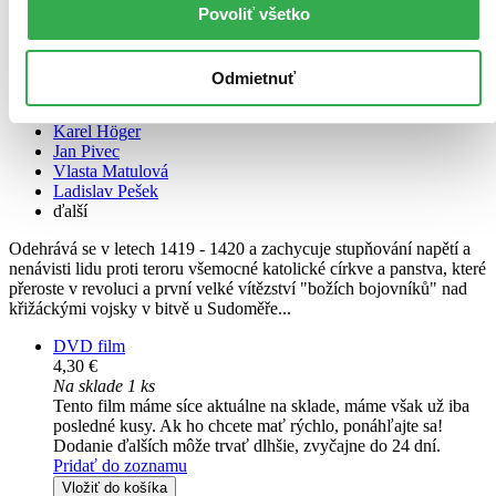
Povoliť všetko
Jan Žižka - digipack
CZ
Odmietnuť
Zdeněk Štěpánek
Karel Höger
Jan Pivec
Vlasta Matulová
Ladislav Pešek
ďalší
Odehrává se v letech 1419 - 1420 a zachycuje stupňování napětí a
nenávisti lidu proti teroru všemocné katolické církve a panstva, které
přeroste v revoluci a první velké vítězství "božích bojovníků" nad
křižáckými vojsky v bitvě u Sudoměře...
DVD film
4,30 €
Na sklade 1 ks
Tento film máme síce aktuálne na sklade, máme však už iba
posledné kusy. Ak ho chcete mať rýchlo, ponáhľajte sa!
Dodanie ďalších môže trvať dlhšie, zvyčajne do 24 dní.
Pridať do zoznamu
Vložiť do košíka