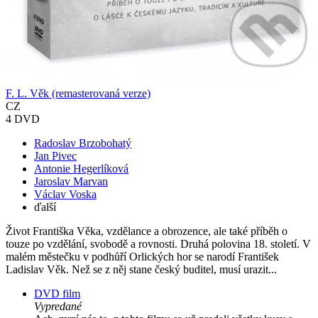
F. L. Věk (remasterovaná verze)
CZ
4 DVD
Radoslav Brzobohatý
Jan Pivec
Antonie Hegerlíková
Jaroslav Marvan
Václav Voska
ďalší
Život Františka Věka, vzdělance a obrozence, ale také příběh o
touze po vzdělání, svobodě a rovnosti. Druhá polovina 18. století. V
malém městečku v podhůří Orlických hor se narodí František
Ladislav Věk. Než se z něj stane český buditel, musí urazit...
DVD film
Vypredané