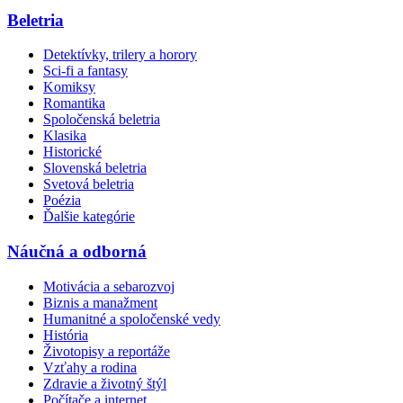
Beletria
Detektívky, trilery a horory
Sci-fi a fantasy
Komiksy
Romantika
Spoločenská beletria
Klasika
Historické
Slovenská beletria
Svetová beletria
Poézia
Ďalšie kategórie
Náučná a odborná
Motivácia a sebarozvoj
Biznis a manažment
Humanitné a spoločenské vedy
História
Životopisy a reportáže
Vzťahy a rodina
Zdravie a životný štýl
Počítače a internet