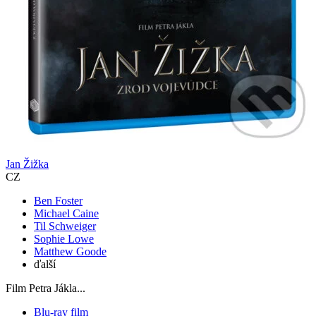
Jan Žižka
CZ
Ben Foster
Michael Caine
Til Schweiger
Sophie Lowe
Matthew Goode
ďalší
Film Petra Jákla...
Blu-ray film