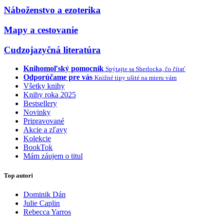
Náboženstvo a ezoterika
Mapy a cestovanie
Cudzojazyčná literatúra
Knihomoľský pomocník
Spýtajte sa Sherlocka, čo čítať
Odporúčame pre vás
Knižné tipy ušité na mieru vám
Všetky knihy
Knihy roka 2025
Bestsellery
Novinky
Pripravované
Akcie a zľavy
Kolekcie
BookTok
Mám záujem o titul
Top autori
Dominik Dán
Julie Caplin
Rebecca Yarros