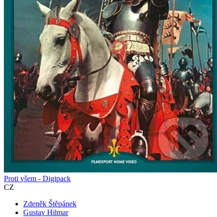
Proti všem - Digipack
CZ
Zdeněk Štěpánek
Gustav Hilmar