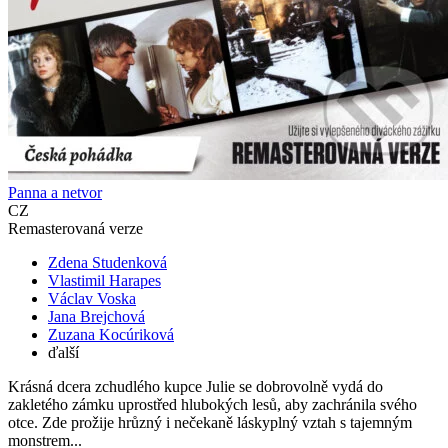
Panna a netvor
CZ
Remasterovaná verze
Zdena Studenková
Vlastimil Harapes
Václav Voska
Jana Brejchová
Zuzana Kocúriková
ďalší
Krásná dcera zchudlého kupce Julie se dobrovolně vydá do
zakletého zámku uprostřed hlubokých lesů, aby zachránila svého
otce. Zde prožije hrůzný i nečekaně láskyplný vztah s tajemným
monstrem...