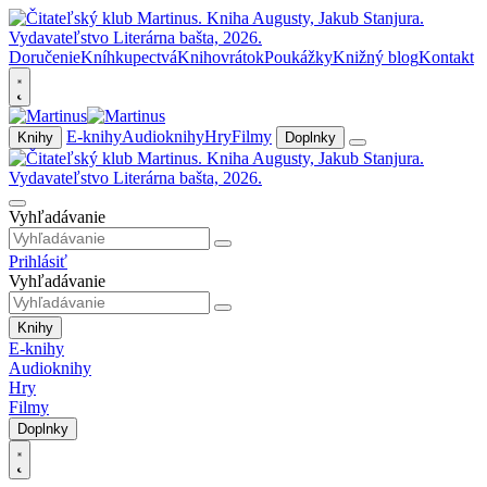
Doručenie
Kníhkupectvá
Knihovrátok
Poukážky
Knižný blog
Kontakt
E-knihy
Audioknihy
Hry
Filmy
Knihy
Doplnky
Vyhľadávanie
Prihlásiť
Vyhľadávanie
Knihy
E-knihy
Audioknihy
Hry
Filmy
Doplnky