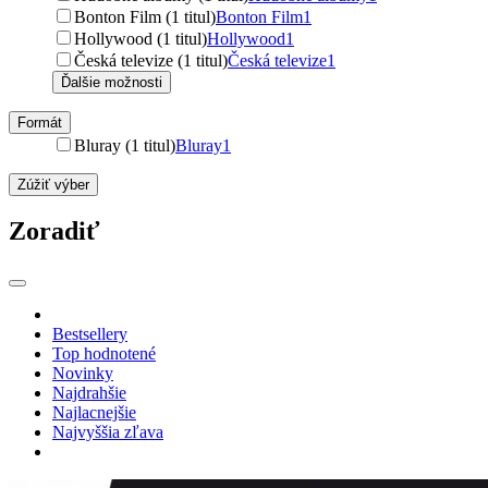
Bonton Film (1 titul)
Bonton Film
1
Hollywood (1 titul)
Hollywood
1
Česká televize (1 titul)
Česká televize
1
Ďalšie možnosti
Formát
Bluray (1 titul)
Bluray
1
Zúžiť výber
Zoradiť
Bestsellery
Top hodnotené
Novinky
Najdrahšie
Najlacnejšie
Najvyššia zľava