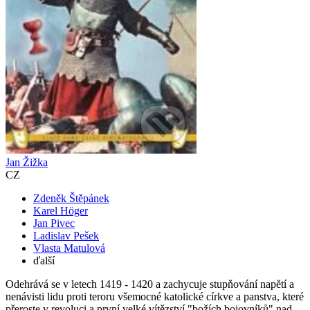
Jan Žižka
CZ
Zdeněk Štěpánek
Karel Höger
Jan Pivec
Ladislav Pešek
Vlasta Matulová
ďalší
Odehrává se v letech 1419 - 1420 a zachycuje stupňování napětí a
nenávisti lidu proti teroru všemocné katolické církve a panstva, které
přeroste v revoluci a první velké vítězství "božích bojovníků" nad