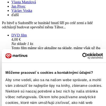
Vlasta Matulová
Jan Pivec
Václav Voska
ďalší
Po bitvě u Sudoměře se husitské hnutí šíří po celé zemi a lidé
odcházejí budovat opevnění města Tábor...
DVD film
4,00 €
Na sklade 1 ks
Tento film máme síce aktuálne na sklade, máme však už iba
posledné kusy. Ak ho chcete mať rýchlo, ponáhľajte sa!
Dodanie ďalších môže trvať dlhšie, zvyčajne do 23 dní.
Pridať do zoznamu
Vložiť do košíka
Môžeme pracovať s cookies a kontaktnými údajmi?
Aby sme vedeli, ako sa na našom webe správate, a mohli
vám zobraziť tie najlepšie tipy na knihy, zbierame cookies.
Niektoré sú naozaj potrebné a bez nich by naša stránka
vôbec nefungovala. Okrem toho používame analytické
cookies, ktoré nám umožňujú zisťovať, ako náš web