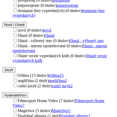
predpredaj (0 titulov)
predpredaj
pripravujeme (0 titulov)
pripravujeme
dostupná (bez vypredaných) (0 titulov)
dostupná (bez
vypredaných)
Nové / čítané
nová (0 titulov)
nová
čítaná (0 titulov)
čítaná
čítaná - výborný stav (0 titulov)
čítaná - výborný stav
čítaná - mierne opotrebovaná (0 titulov)
čítaná - mierne
opotrebovaná
čítané verzie vypredaných kníh (0 titulov)
čítané verzie
vypredaných kníh
Jazyk
čeština (15 titulov)
čeština
15
angličtina (2 tituly)
angličtina
2
cudzí jazyk (2 tituly)
cudzí jazyk
2
Vydavateľstvo
Filmexport Home Video (7 titulov)
Filmexport Home
Video
7
Magicbox (5 titulov)
Magicbox
5
Hudobné albumy (1 titul)
Hudobné albumy
1