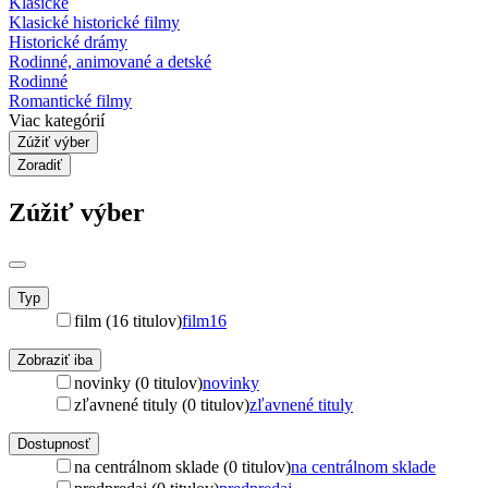
Klasické
Klasické historické filmy
Historické drámy
Rodinné, animované a detské
Rodinné
Romantické filmy
Viac kategórií
Zúžiť výber
Zoradiť
Zúžiť výber
Typ
film (16 titulov)
film
16
Zobraziť iba
novinky (0 titulov)
novinky
zľavnené tituly (0 titulov)
zľavnené tituly
Dostupnosť
na centrálnom sklade (0 titulov)
na centrálnom sklade