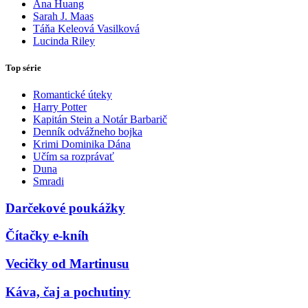
Ana Huang
Sarah J. Maas
Táňa Keleová Vasilková
Lucinda Riley
Top série
Romantické úteky
Harry Potter
Kapitán Stein a Notár Barbarič
Denník odvážneho bojka
Krimi Dominika Dána
Učím sa rozprávať
Duna
Smradi
Darčekové poukážky
Čítačky e-kníh
Vecičky od Martinusu
Káva, čaj a pochutiny