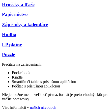
Hrnčeky a fľaše
Papiernictvo
Zápisníky a kalendáre
Hudba
LP platne
Puzzle
Prečítate na zariadeniach:
Pocketbook
Kindle
Smartfón či tablet s príslušnou aplikáciou
Počítač s príslušnou aplikáciou
Nie je možné meniť veľkosť písma, formát je preto vhodný skôr pre
väčšie obrazovky.
Viac informácií v
našich návodoch