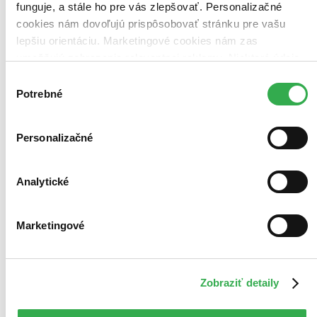
funguje, a stále ho pre vás zlepšovať. Personalizačné
cookies nám dovoľujú prispôsobovať stránku pre vašu
lepšiu orientáciu. Marketingové cookies nám zas
umožňujú zobrazenie relevantnej reklamy. Niektoré údaje
zdieľame aj s tretími stranami. Veľmi by nám pomohlo,
Výber
keby sme mohli používať všetky tieto cookies. Ďakujeme!
Potrebné
súhlasu
Personalizačné
Analytické
Marketingové
Zobraziť detaily