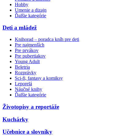
Hobby
Umenie a dizajn
Ďalšie kategórie
Deti a mládež
Knihorad – poradca kníh pre deti
Pre najmenších
Pre prvákov
Pre pubertiakov
Young Adult
Beletria
Rozprávky
Sci-fi, fantasy a komiksy
Leporelá
Náučné knihy
Ďalšie kategórie
Životopisy a reportáže
Kuchárky
Učebnice a slovníky