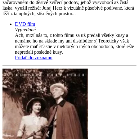
začarovaném do děsivé zvířecí podoby, jehož vysvobodí až čistá
láska, využil režisér Juraj Herz k vizuálně působivé podívané, která
těží z tajuplných, stísněných prostor...
DVD film
Vypredané
Ach, mrzí nás to, z tohto filmu sa už predali všetky kusy a
nemáme ho na sklade my ani distribútor :( Teoreticky však
môžete mať šťastie v niektorých iných obchodoch, ktoré ešte
nepredali posledné kusy.
Pridať do zoznamu