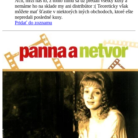
Ach, mrzí nás to, z tohto filmu sa už predali všetky kusy a
nemáme ho na sklade my ani distribútor :( Teoreticky však
môžete mať šťastie v niektorých iných obchodoch, ktoré ešte
nepredali posledné kusy.
Pridať do zoznamu