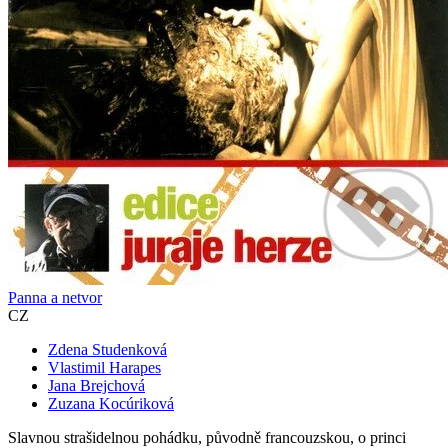
Panna a netvor
CZ
Zdena Studenková
Vlastimil Harapes
Jana Brejchová
Zuzana Kocúriková
Slavnou strašidelnou pohádku, původně francouzskou, o princi