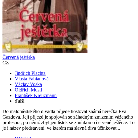
Červená ještěrka
CZ
Jindřich Plachta
Vlasta Fabianová
Václav Voska
Oldřich Musil
František Kreuzmann
ďalší
Do maloměstského divadla přijede hostovat známá herečka Eva
Gazdová. Její příjezd je spojován se záhadným zmizením váženého
profesora, po němž zbyl jen lístek se zmínkou o červené ještěrce. To
je i název představení, ve kterém má slavná diva účinkovat...