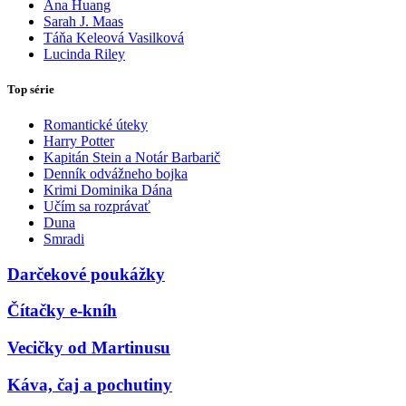
Ana Huang
Sarah J. Maas
Táňa Keleová Vasilková
Lucinda Riley
Top série
Romantické úteky
Harry Potter
Kapitán Stein a Notár Barbarič
Denník odvážneho bojka
Krimi Dominika Dána
Učím sa rozprávať
Duna
Smradi
Darčekové poukážky
Čítačky e-kníh
Vecičky od Martinusu
Káva, čaj a pochutiny