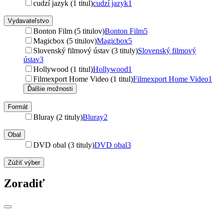
cudzí jazyk (1 titul)
cudzí jazyk
1
Vydavateľstvo
Bonton Film (5 titulov)
Bonton Film
5
Magicbox (5 titulov)
Magicbox
5
Slovenský filmový ústav (3 tituly)
Slovenský filmový
ústav
3
Hollywood (1 titul)
Hollywood
1
Filmexport Home Video (1 titul)
Filmexport Home Video
1
Ďalšie možnosti
Formát
Bluray (2 tituly)
Bluray
2
Obal
DVD obal (3 tituly)
DVD obal
3
Zúžiť výber
Zoradiť