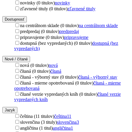
novinky (0 titulov)
novinky
zľavnené tituly (0 titulov)
zľavnené tituly
Dostupnosť
na centrálnom sklade (0 titulov)
na centrálnom sklade
predpredaj (0 titulov)
predpredaj
pripravujeme (0 titulov)
pripravujeme
dostupná (bez vypredaných) (0 titulov)
dostupná (bez
vypredaných)
Nové / čítané
nová (0 titulov)
nová
čítaná (0 titulov)
čítaná
čítaná - výborný stav (0 titulov)
čítaná - výborný stav
čítaná - mierne opotrebovaná (0 titulov)
čítaná - mierne
opotrebovaná
čítané verzie vypredaných kníh (0 titulov)
čítané verzie
vypredaných kníh
Jazyk
čeština (11 titulov)
čeština
11
slovenčina (3 tituly)
slovenčina
3
angličtina (1 titul)
angličtina
1