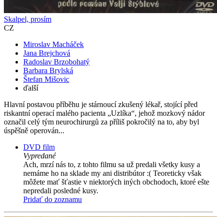
Skalpel, prosím
CZ
Miroslav Macháček
Jana Brejchová
Radoslav Brzobohatý
Barbara Brylská
Štefan Mišovic
ďalší
Hlavní postavou příběhu je stárnoucí zkušený lékař, stojící před
riskantní operací malého pacienta „Uzlíka“, jehož mozkový nádor
označil celý tým neurochirurgů za příliš pokročilý na to, aby byl
úspěšně operován...
DVD film
Vypredané
Ach, mrzí nás to, z tohto filmu sa už predali všetky kusy a
nemáme ho na sklade my ani distribútor :( Teoreticky však
môžete mať šťastie v niektorých iných obchodoch, ktoré ešte
nepredali posledné kusy.
Pridať do zoznamu