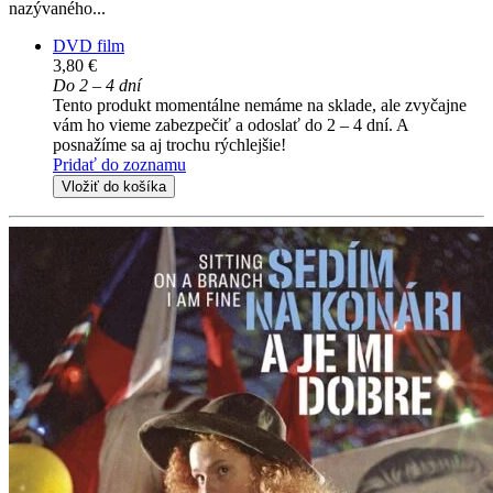
nazývaného...
DVD film
3,80 €
Do 2 – 4 dní
Tento produkt momentálne nemáme na sklade, ale zvyčajne
vám ho vieme zabezpečiť a odoslať do 2 – 4 dní. A
posnažíme sa aj trochu rýchlejšie!
Pridať do zoznamu
Vložiť do košíka