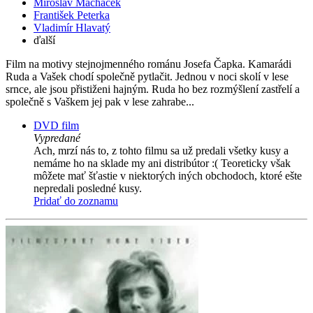
Miroslav Macháček
František Peterka
Vladimír Hlavatý
ďalší
Film na motivy stejnojmenného románu Josefa Čapka. Kamarádi
Ruda a Vašek chodí společně pytlačit. Jednou v noci skolí v lese
srnce, ale jsou přistiženi hajným. Ruda ho bez rozmýšlení zastřelí a
společně s Vaškem jej pak v lese zahrabe...
DVD film
Vypredané
Ach, mrzí nás to, z tohto filmu sa už predali všetky kusy a
nemáme ho na sklade my ani distribútor :( Teoreticky však
môžete mať šťastie v niektorých iných obchodoch, ktoré ešte
nepredali posledné kusy.
Pridať do zoznamu