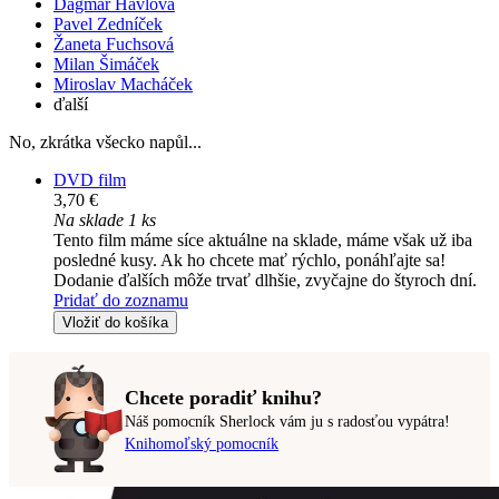
Dagmar Havlová
Pavel Zedníček
Žaneta Fuchsová
Milan Šimáček
Miroslav Macháček
ďalší
No, zkrátka všecko napůl...
DVD film
3,70 €
Na sklade 1 ks
Tento film máme síce aktuálne na sklade, máme však už iba
posledné kusy. Ak ho chcete mať rýchlo, ponáhľajte sa!
Dodanie ďalších môže trvať dlhšie, zvyčajne do štyroch dní.
Pridať do zoznamu
Vložiť do košíka
Chcete poradiť knihu?
Náš pomocník Sherlock vám ju s radosťou vypátra!
Knihomoľský pomocník