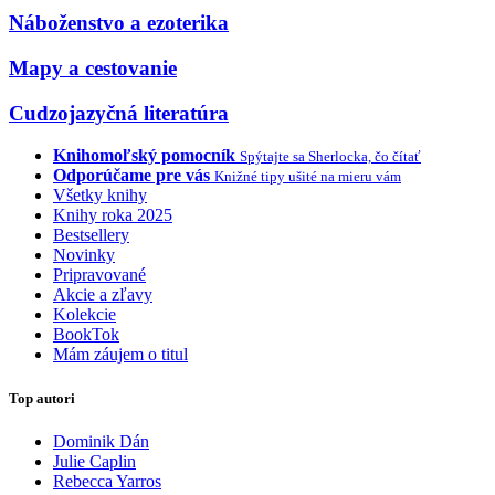
Náboženstvo a ezoterika
Mapy a cestovanie
Cudzojazyčná literatúra
Knihomoľský pomocník
Spýtajte sa Sherlocka, čo čítať
Odporúčame pre vás
Knižné tipy ušité na mieru vám
Všetky knihy
Knihy roka 2025
Bestsellery
Novinky
Pripravované
Akcie a zľavy
Kolekcie
BookTok
Mám záujem o titul
Top autori
Dominik Dán
Julie Caplin
Rebecca Yarros