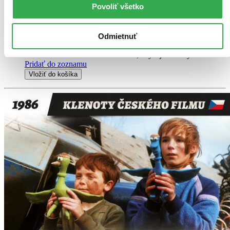
Povoliť všetko
DVD film
3,70 €
Na sklade 1 ks
Odmietnuť
Tento film máme síce aktuálne na sklade, máme však už iba
posledné kusy. Ak ho chcete mať rýchlo, ponáhľajte sa!
Dodanie ďalších môže trvať dlhšie, zvyčajne do štyroch dní.
Pridať do zoznamu
Vložiť do košíka