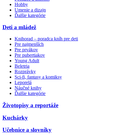
Hobby
Umenie a dizajn
Ďalšie kategórie
Deti a mládež
Knihorad – poradca kníh pre deti
Pre najmenších
Pre prvákov
Pre pubertiakov
Young Adult
Beletria
Rozprávky
Sci-fi, fantasy a komiksy
Leporelá
Náučné knihy
Ďalšie kategórie
Životopisy a reportáže
Kuchárky
Učebnice a slovníky