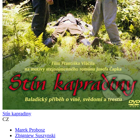
Stín kapradiny
CZ
Marek Probosz
Zbigniew Suszynski