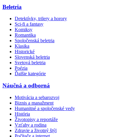
Beletria
Detektívky, trilery a horory
Sci-fi a fantasy
Komiksy
Romantika
Spoločenská beletria
Klasika
Historické
Slovenská beletria
Svetová beletria
Poézia
Ďalšie kategórie
Náučná a odborná
Motivácia a sebarozvoj
Biznis a manažment
Humanitné a spoločenské vedy
História
Životopisy a reportáže
Vzťahy a rodina
Zdravie a životný štýl
Počítače a internet