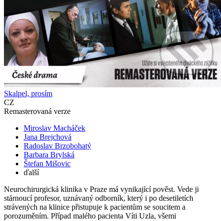
Skalpel, prosím
CZ
Remasterovaná verze
Miroslav Macháček
Jana Brejchová
Radoslav Brzobohatý
Barbara Brylská
Štefan Mišovic
ďalší
Neurochirurgická klinika v Praze má vynikající pověst. Vede ji
stárnoucí profesor, uznávaný odborník, který i po desetiletích
strávených na klinice přistupuje k pacientům se soucitem a
porozuměním. Případ malého pacienta Víti Uzla, všemi