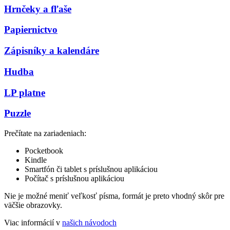
Hrnčeky a fľaše
Papiernictvo
Zápisníky a kalendáre
Hudba
LP platne
Puzzle
Prečítate na zariadeniach:
Pocketbook
Kindle
Smartfón či tablet s príslušnou aplikáciou
Počítač s príslušnou aplikáciou
Nie je možné meniť veľkosť písma, formát je preto vhodný skôr pre
väčšie obrazovky.
Viac informácií v
našich návodoch