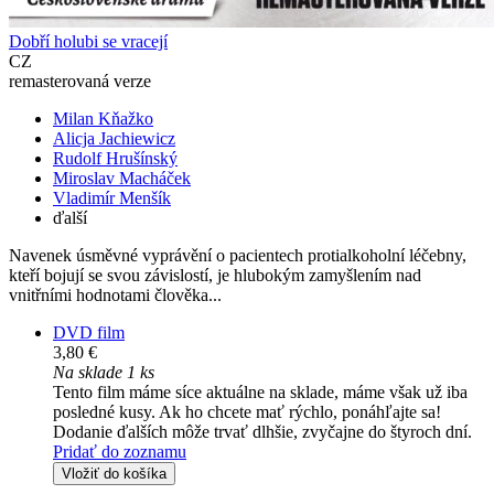
Dobří holubi se vracejí
CZ
remasterovaná verze
Milan Kňažko
Alicja Jachiewicz
Rudolf Hrušínský
Miroslav Macháček
Vladimír Menšík
ďalší
Navenek úsměvné vyprávění o pacientech protialkoholní léčebny,
kteří bojují se svou závislostí, je hlubokým zamyšlením nad
vnitřními hodnotami člověka...
DVD film
3,80 €
Na sklade 1 ks
Tento film máme síce aktuálne na sklade, máme však už iba
posledné kusy. Ak ho chcete mať rýchlo, ponáhľajte sa!
Dodanie ďalších môže trvať dlhšie, zvyčajne do štyroch dní.
Pridať do zoznamu
Vložiť do košíka