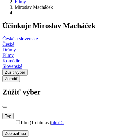
Filmy
Miroslav Macháček
Účinkuje Miroslav Macháček
České a slovenské
České
Drámy
Filmy
Komédie
Slovenské
Zúžiť výber
Zoradiť
Zúžiť výber
Typ
film (15 titulov)
film
15
Zobraziť iba