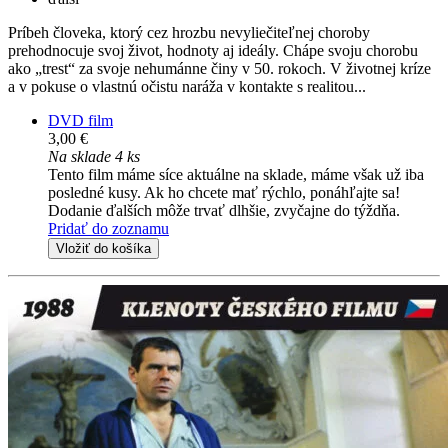
Príbeh človeka, ktorý cez hrozbu nevyliečiteľnej choroby
prehodnocuje svoj život, hodnoty aj ideály. Chápe svoju chorobu
ako „trest“ za svoje nehumánne činy v 50. rokoch. V životnej kríze
a v pokuse o vlastnú očistu naráža v kontakte s realitou...
DVD film
3,00 €
Na sklade 4 ks
Tento film máme síce aktuálne na sklade, máme však už iba
posledné kusy. Ak ho chcete mať rýchlo, ponáhľajte sa!
Dodanie ďalších môže trvať dlhšie, zvyčajne do týždňa.
Pridať do zoznamu
Vložiť do košíka