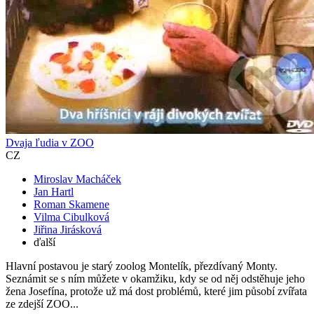
Dvaja ľudia v ZOO
CZ
Miroslav Macháček
Jan Hartl
Roman Skamene
Vilma Cibulková
Jiřina Jirásková
ďalší
Hlavní postavou je starý zoolog Montelík, přezdívaný Monty.
Seznámit se s ním můžete v okamžiku, kdy se od něj odstěhuje jeho
žena Josefína, protože už má dost problémů, které jim působí zvířata
ze zdejší ZOO...