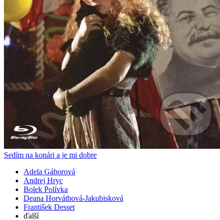
Sedím na konári a je mi dobre
Adela Gáborová
Andrej Hryc
Bolek Polívka
Deana Horváthová-Jakubisková
František Desset
ďalší