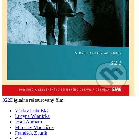
322
Digitálne reštaurovaný film
Václav Lohniský
Lucyna Winnicka
Josef Abrhám
Miroslav Macháček
František Zvarík
ďalší