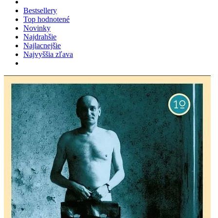
Bestsellery
Top hodnotené
Novinky
Najdrahšie
Najlacnejšie
Najvyššia zľava