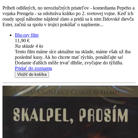
Príbeh odlišných, no nerozlučných priateľov - komedianta Pepeho a
vojaka Prengela - sa odohráva krátko po 2. svetovej vojne. Keď ich
osudy spojí náhodne nájdené zlato a pridá sa k nim židovské dievča
Ester, začnú sa spolu v trojici pokúšať o naplnenie...
Blu-ray film
11,90 €
Na sklade 4 ks
Tento film máme síce aktuálne na sklade, máme však už iba
posledné kusy. Ak ho chcete mať rýchlo, ponáhľajte sa!
Dodanie ďalších môže trvať dlhšie, zvyčajne do týždňa.
Pridať do zoznamu
Vložiť do košíka