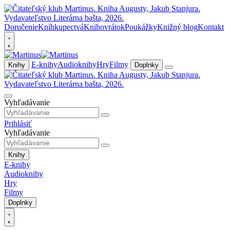
Doručenie
Kníhkupectvá
Knihovrátok
Poukážky
Knižný blog
Kontakt
E-knihy
Audioknihy
Hry
Filmy
Knihy
Doplnky
Vyhľadávanie
Prihlásiť
Vyhľadávanie
Knihy
E-knihy
Audioknihy
Hry
Filmy
Doplnky