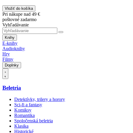
Vložiť do košíka
Pri nákupe nad 49 €
poštovné zadarmo
Vyhľadávanie
Knihy
E-knihy
Audioknihy
Hry
Filmy
Doplnky
Beletria
Detektívky, trilery a horory
Sci-fi a fantasy
Komiksy
Romantika
Spoločenská beletria
Klasika
Historické