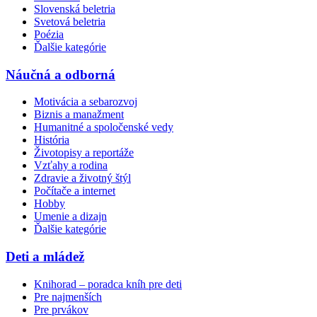
Slovenská beletria
Svetová beletria
Poézia
Ďalšie kategórie
Náučná a odborná
Motivácia a sebarozvoj
Biznis a manažment
Humanitné a spoločenské vedy
História
Životopisy a reportáže
Vzťahy a rodina
Zdravie a životný štýl
Počítače a internet
Hobby
Umenie a dizajn
Ďalšie kategórie
Deti a mládež
Knihorad – poradca kníh pre deti
Pre najmenších
Pre prvákov