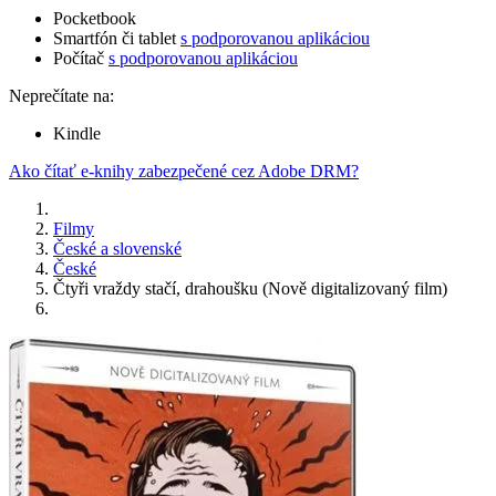
Pocketbook
Smartfón či tablet
s podporovanou aplikáciou
Počítač
s podporovanou aplikáciou
Neprečítate na:
Kindle
Ako čítať e-knihy zabezpečené cez Adobe DRM?
Filmy
České a slovenské
České
Čtyři vraždy stačí, drahoušku (Nově digitalizovaný film)