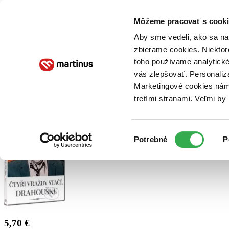
Doručenie
Kníhkupectvá
Knihovrátok
Poukážky
Knižný blog
Kontakt
Môžeme pracovať s cooki
Aby sme vedeli, ako sa na 
zbierame cookies. Niektor
E-knihy
Audioknihy
Hry
Filmy
Knihy
Doplnky
toho používame analytické
vás zlepšovať. Personaliz
Vyhľadávanie
Marketingové cookies nám 
tretími stranami. Veľmi b
Prihlásiť
Výber
Potrebné
P
súhlasu
5,70 €