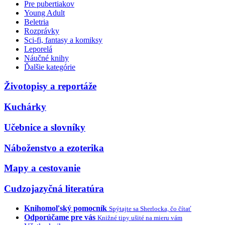
Pre pubertiakov
Young Adult
Beletria
Rozprávky
Sci-fi, fantasy a komiksy
Leporelá
Náučné knihy
Ďalšie kategórie
Životopisy a reportáže
Kuchárky
Učebnice a slovníky
Náboženstvo a ezoterika
Mapy a cestovanie
Cudzojazyčná literatúra
Knihomoľský pomocník
Spýtajte sa Sherlocka, čo čítať
Odporúčame pre vás
Knižné tipy ušité na mieru vám