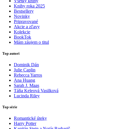
Všetky knihy
Knihy roka 2025
Bestsellery
Novinky
Pripravované
Akcie a zľavy
Kolekcie
BookTok
Mám záujem o titul
Top autori
Dominik Dán
Julie Caplin
Rebecca Yarros
Ana Huang
Sarah J. Maas
Táňa Keleová Vasilková
Lucinda Riley
Top série
Romantické úteky
Harry Potter
Kapitán Stein a Notár Barbarič