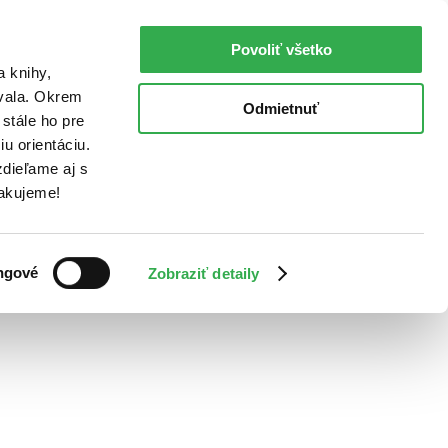
Povoliť všetko
a knihy,
ovala. Okrem
Odmietnuť
stále ho pre
u orientáciu.
dieľame aj s
Ďakujeme!
ngové
Zobraziť detaily