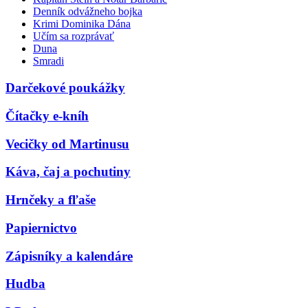
Denník odvážneho bojka
Krimi Dominika Dána
Učím sa rozprávať
Duna
Smradi
Darčekové poukážky
Čítačky e-kníh
Vecičky od Martinusu
Káva, čaj a pochutiny
Hrnčeky a fľaše
Papiernictvo
Zápisníky a kalendáre
Hudba