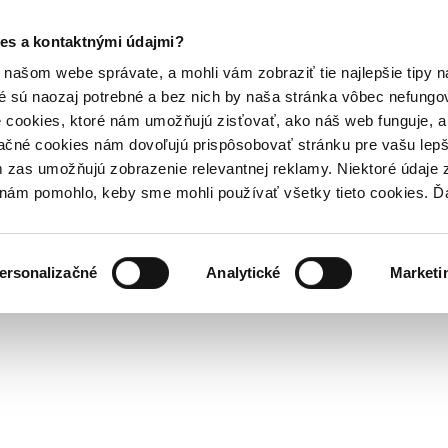
es a kontaktnými údajmi?
našom webe správate, a mohli vám zobraziť tie najlepšie tipy n
é sú naozaj potrebné a bez nich by naša stránka vôbec nefung
 cookies, ktoré nám umožňujú zisťovať, ako náš web funguje, a 
ačné cookies nám dovoľujú prispôsobovať stránku pre vašu lepši
zas umožňujú zobrazenie relevantnej reklamy. Niektoré údaje z
y nám pomohlo, keby sme mohli používať všetky tieto cookies. 
ersonalizačné
Analytické
Marketi