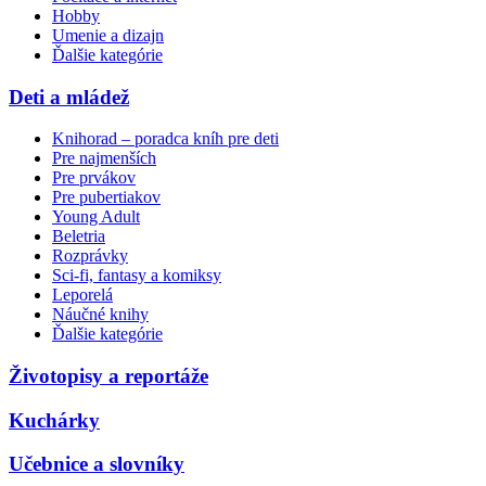
Hobby
Umenie a dizajn
Ďalšie kategórie
Deti a mládež
Knihorad – poradca kníh pre deti
Pre najmenších
Pre prvákov
Pre pubertiakov
Young Adult
Beletria
Rozprávky
Sci-fi, fantasy a komiksy
Leporelá
Náučné knihy
Ďalšie kategórie
Životopisy a reportáže
Kuchárky
Učebnice a slovníky