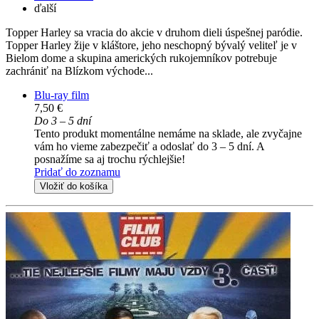
ďalší
Topper Harley sa vracia do akcie v druhom dieli úspešnej paródie.
Topper Harley žije v kláštore, jeho neschopný bývalý veliteľ je v
Bielom dome a skupina amerických rukojemníkov potrebuje
zachrániť na Blízkom východe...
Blu-ray film
7,50 €
Do 3 – 5 dní
Tento produkt momentálne nemáme na sklade, ale zvyčajne
vám ho vieme zabezpečiť a odoslať do 3 – 5 dní. A
posnažíme sa aj trochu rýchlejšie!
Pridať do zoznamu
Vložiť do košíka