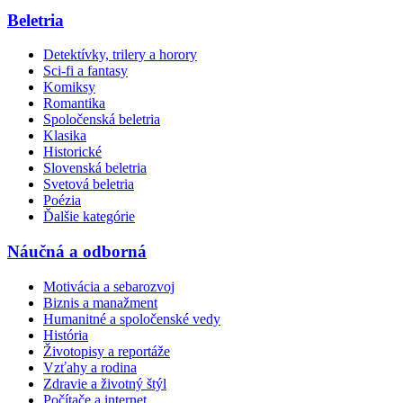
Beletria
Detektívky, trilery a horory
Sci-fi a fantasy
Komiksy
Romantika
Spoločenská beletria
Klasika
Historické
Slovenská beletria
Svetová beletria
Poézia
Ďalšie kategórie
Náučná a odborná
Motivácia a sebarozvoj
Biznis a manažment
Humanitné a spoločenské vedy
História
Životopisy a reportáže
Vzťahy a rodina
Zdravie a životný štýl
Počítače a internet