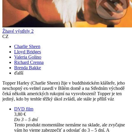
Žhavé výstřely 2
CZ
Charlie Sheen
Lloyd Bridges
Valeria Golino
Richard Crenna
Brenda Bakke
ďalší
Topper Harley (Charlie Sheen) žije v buddhistickém klášteře, jeho
neschopný ex-velitel zasedl v Bílém domě a na Středním východě
čeká několik amerických rukojmí na vysvobození! Topper je ten
jediný, kdo by tenhle těžký úkol zvládl, ale stále je příliš váz
DVD film
3,80 €
Do 3 – 5 dní
Tento produkt momentálne nemáme na sklade, ale zvyčajne
vám ho vieme zabezpečiť a odoslať do 3 – 5 dní. A