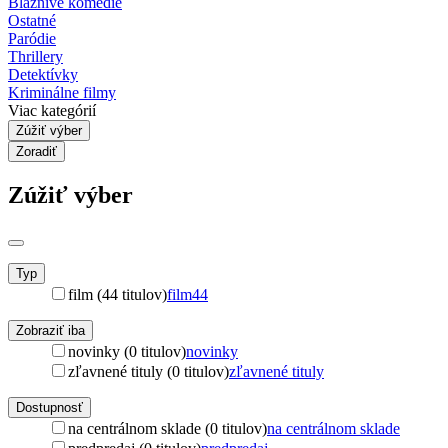
Bláznivé komédie
Ostatné
Paródie
Thrillery
Detektívky
Kriminálne filmy
Viac kategórií
Zúžiť výber
Zoradiť
Zúžiť výber
Typ
film (44 titulov)
film
44
Zobraziť iba
novinky (0 titulov)
novinky
zľavnené tituly (0 titulov)
zľavnené tituly
Dostupnosť
na centrálnom sklade (0 titulov)
na centrálnom sklade