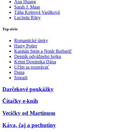
Ana Huang
Sarah J. Maas
Táňa Keleová Vasilková
Lucinda Riley
Top série
Romantické úteky
Harry Potter
Kapitán Stein a Notár Barbarič
Denník odvážneho bojka
Krimi Dominika Dána
Učím sa rozprávať
Duna
Smradi
Darčekové poukážky
Čítačky e-kníh
Vecičky od Martinusu
Káva, čaj a pochutiny