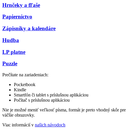
Hrnčeky a fľaše
Papiernictvo
Zápisníky a kalendáre
Hudba
LP platne
Puzzle
Prečítate na zariadeniach:
Pocketbook
Kindle
Smartfón či tablet s príslušnou aplikáciou
Počítač s príslušnou aplikáciou
Nie je možné meniť veľkosť písma, formát je preto vhodný skôr pre
väčšie obrazovky.
Viac informácií v
našich návodoch