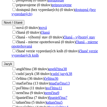
predpredaj (0 titulov)
predpredaj
pripravujeme (0 titulov)
pripravujeme
dostupná (bez vypredaných) (0 titulov)
dostupná (bez
vypredaných)
Nové / čítané
nová (0 titulov)
nová
čítaná (0 titulov)
čítaná
čítaná - výborný stav (0 titulov)
čítaná - výborný stav
čítaná - mierne opotrebovaná (0 titulov)
čítaná - mierne
opotrebovaná
čítané verzie vypredaných kníh (0 titulov)
čítané verzie
vypredaných kníh
Jazyk
angličtina (38 titulov)
angličtina
38
cudzí jazyk (38 titulov)
cudzí jazyk
38
čeština (36 titulov)
čeština
36
maďarčina (13 titulov)
maďarčina
13
poľština (11 titulov)
poľština
11
nemčina (9 titulov)
nemčina
9
španielčina (7 titulov)
španielčina
7
taliančina (5 titulov)
taliančina
5