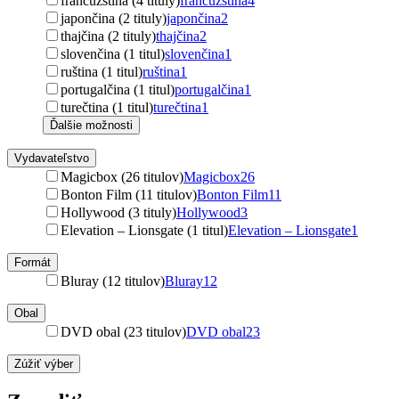
francúzština (4 tituly)
francúzština
4
japončina (2 tituly)
japončina
2
thajčina (2 tituly)
thajčina
2
slovenčina (1 titul)
slovenčina
1
ruština (1 titul)
ruština
1
portugalčina (1 titul)
portugalčina
1
turečtina (1 titul)
turečtina
1
Ďalšie možnosti
Vydavateľstvo
Magicbox (26 titulov)
Magicbox
26
Bonton Film (11 titulov)
Bonton Film
11
Hollywood (3 tituly)
Hollywood
3
Elevation – Lionsgate (1 titul)
Elevation – Lionsgate
1
Formát
Bluray (12 titulov)
Bluray
12
Obal
DVD obal (23 titulov)
DVD obal
23
Zúžiť výber