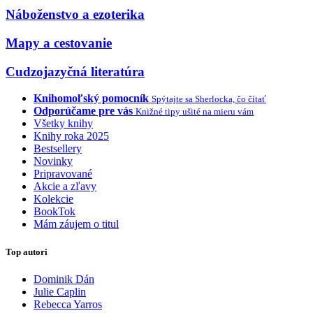
Náboženstvo a ezoterika
Mapy a cestovanie
Cudzojazyčná literatúra
Knihomoľský pomocník
Spýtajte sa Sherlocka, čo čítať
Odporúčame pre vás
Knižné tipy ušité na mieru vám
Všetky knihy
Knihy roka 2025
Bestsellery
Novinky
Pripravované
Akcie a zľavy
Kolekcie
BookTok
Mám záujem o titul
Top autori
Dominik Dán
Julie Caplin
Rebecca Yarros