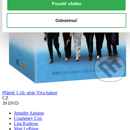
Povoliť všetko
Odmietnuť
Přátelé 1-10. série Viva balení
CZ
39 DVD
Jennifer Aniston
Courteney Cox
Lisa Kudrow
Matt LeBlanc