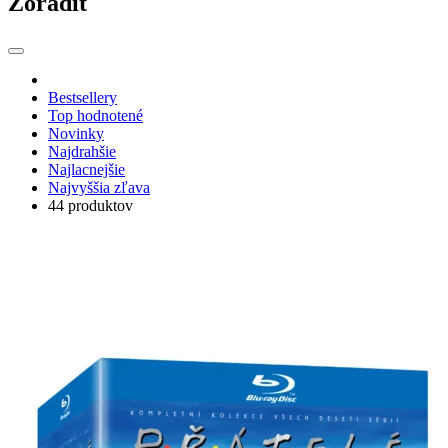
Zoradiť
Bestsellery
Top hodnotené
Novinky
Najdrahšie
Najlacnejšie
Najvyššia zľava
44 produktov