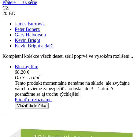
Přátelé 1-10. série
CZ
20 BD
James Burrows
Peter Bonerz
Gary Halvorson
Kevin Bright
Kevin Bright a další
Kompletní kolekce všech deseti sérií poprvé ve vysokém rozlišení...
Blu-ray film
68,20 €
Do 3 – 5 dní
Tento produkt momentálne nemáme na sklade, ale zvyčajne
vám ho vieme zabezpečiť a odoslať do 3 – 5 dní. A
posnažíme sa aj trochu rýchlejšie!
Pridať do zoznamu
Vložiť do košíka