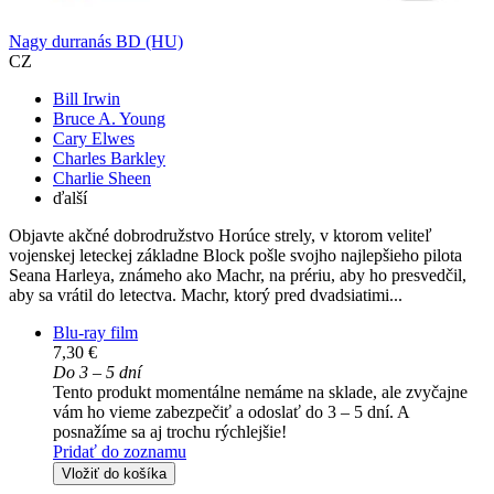
Nagy durranás BD (HU)
CZ
Bill Irwin
Bruce A. Young
Cary Elwes
Charles Barkley
Charlie Sheen
ďalší
Objavte akčné dobrodružstvo Horúce strely, v ktorom veliteľ
vojenskej leteckej základne Block pošle svojho najlepšieho pilota
Seana Harleya, známeho ako Machr, na prériu, aby ho presvedčil,
aby sa vrátil do letectva. Machr, ktorý pred dvadsiatimi...
Blu-ray film
7,30 €
Do 3 – 5 dní
Tento produkt momentálne nemáme na sklade, ale zvyčajne
vám ho vieme zabezpečiť a odoslať do 3 – 5 dní. A
posnažíme sa aj trochu rýchlejšie!
Pridať do zoznamu
Vložiť do košíka