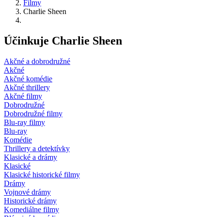
Filmy
Charlie Sheen
Účinkuje Charlie Sheen
Akčné a dobrodružné
Akčné
Akčné komédie
Akčné thrillery
Akčné filmy
Dobrodružné
Dobrodružné filmy
Blu-ray filmy
Blu-ray
Komédie
Thrillery a detektívky
Klasické a drámy
Klasické
Klasické historické filmy
Drámy
Vojnové drámy
Historické drámy
Komediálne filmy