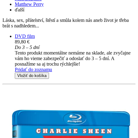
Matthew Perry
ďalší
Láska, sex, přátelství, štěstí a smůla kolem nás aneb život je třeba
brát s nadhledem...
DVD film
89,80 €
Do 3 – 5 dní
Tento produkt momentálne nemáme na sklade, ale zvyčajne
vám ho vieme zabezpečiť a odoslať do 3 – 5 dní. A
posnažíme sa aj trochu rýchlejšie!
Pridať do zoznamu
Vložiť do košíka