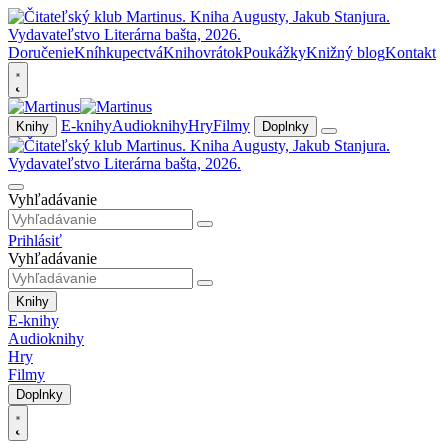
Doručenie
Kníhkupectvá
Knihovrátok
Poukážky
Knižný blog
Kontakt
E-knihy
Audioknihy
Hry
Filmy
Knihy
Doplnky
Vyhľadávanie
Prihlásiť
Vyhľadávanie
Knihy
E-knihy
Audioknihy
Hry
Filmy
Doplnky