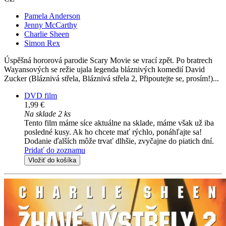
Pamela Anderson
Jenny McCarthy
Charlie Sheen
Simon Rex
Úspěšná hororová parodie Scary Movie se vrací zpět. Po bratrech
Wayansových se režie ujala legenda bláznivých komedií David
Zucker (Bláznivá střela, Bláznivá střela 2, Připoutejte se, prosím!)...
DVD film
1,99 €
Na sklade 2 ks
Tento film máme síce aktuálne na sklade, máme však už iba
posledné kusy. Ak ho chcete mať rýchlo, ponáhľajte sa!
Dodanie ďalších môže trvať dlhšie, zvyčajne do piatich dní.
Pridať do zoznamu
Vložiť do košíka