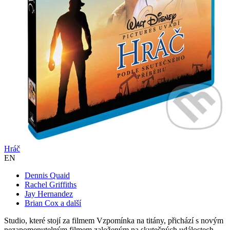
Hráč
EN
Dennis Quaid
Rachel Griffiths
Jay Hernandez
Brian Cox a další
Studio, které stojí za filmem Vzpomínka na titány, přichází s novým
nezapomenutelným filmem založeným na skutečných událostech.