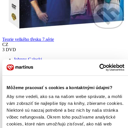
Teorie velkého třesku 7.série
CZ
3 DVD
Johnny Galecki
Jim Parsons
Kaley Cuoco-Sweeting
Simon Helberg
Kunal Nayyar
ďalší
Môžeme pracovať s cookies a kontaktnými údajmi?
7. diel série
Teorie velkého třesku
Aby sme vedeli, ako sa na našom webe správate, a mohli
vám zobraziť tie najlepšie tipy na knihy, zbierame cookies.
Kompletní sedmá sezóna...
Niektoré sú naozaj potrebné a bez nich by naša stránka
DVD film
vôbec nefungovala. Okrem toho používame analytické
11,10 €
cookies, ktoré nám umožňujú zisťovať, ako náš web
Do 3 – 5 dní