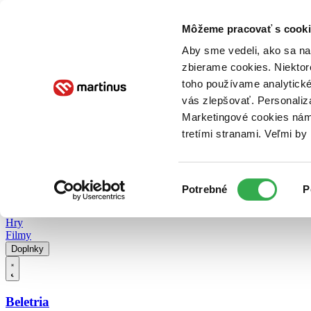
Doručenie
Kníhkupectvá
Knihovrátok
Poukážky
Knižný blog
Kontakt
Môžeme pracovať s cooki
Aby sme vedeli, ako sa na 
zbierame cookies. Niektor
E-knihy
Audioknihy
Hry
Filmy
Knihy
Doplnky
toho používame analytické
vás zlepšovať. Personaliz
Vyhľadávanie
Marketingové cookies nám 
tretími stranami. Veľmi b
Prihlásiť
Vyhľadávanie
Výber
Knihy
Potrebné
P
súhlasu
E-knihy
Audioknihy
Hry
Filmy
Doplnky
Beletria