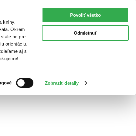
Povoliť všetko
a knihy,
ovala. Okrem
Odmietnuť
stále ho pre
u orientáciu.
dieľame aj s
Ďakujeme!
ngové
Zobraziť detaily