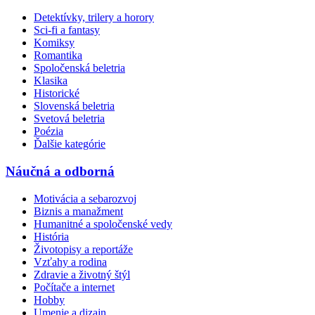
Detektívky, trilery a horory
Sci-fi a fantasy
Komiksy
Romantika
Spoločenská beletria
Klasika
Historické
Slovenská beletria
Svetová beletria
Poézia
Ďalšie kategórie
Náučná a odborná
Motivácia a sebarozvoj
Biznis a manažment
Humanitné a spoločenské vedy
História
Životopisy a reportáže
Vzťahy a rodina
Zdravie a životný štýl
Počítače a internet
Hobby
Umenie a dizajn