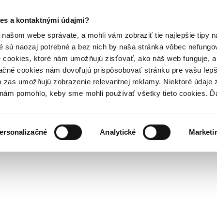
es a kontaktnými údajmi?
našom webe správate, a mohli vám zobraziť tie najlepšie tipy n
é sú naozaj potrebné a bez nich by naša stránka vôbec nefung
 cookies, ktoré nám umožňujú zisťovať, ako náš web funguje, a 
ačné cookies nám dovoľujú prispôsobovať stránku pre vašu lepši
zas umožňujú zobrazenie relevantnej reklamy. Niektoré údaje z
y nám pomohlo, keby sme mohli používať všetky tieto cookies. 
ersonalizačné
Analytické
Marketi