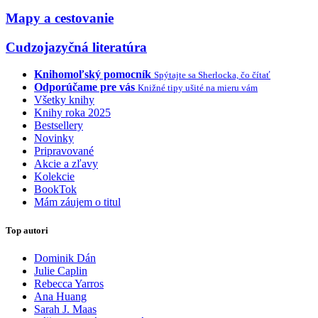
Mapy a cestovanie
Cudzojazyčná literatúra
Knihomoľský pomocník
Spýtajte sa Sherlocka, čo čítať
Odporúčame pre vás
Knižné tipy ušité na mieru vám
Všetky knihy
Knihy roka 2025
Bestsellery
Novinky
Pripravované
Akcie a zľavy
Kolekcie
BookTok
Mám záujem o titul
Top autori
Dominik Dán
Julie Caplin
Rebecca Yarros
Ana Huang
Sarah J. Maas