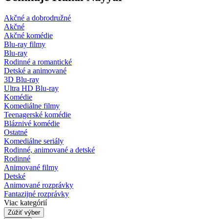
Akčné a dobrodružné
Akčné
Akčné komédie
Blu-ray filmy
Blu-ray
Rodinné a romantické
Detské a animované
3D Blu-ray
Ultra HD Blu-ray
Komédie
Komediálne filmy
Teenagerské komédie
Bláznivé komédie
Ostatné
Komediálne seriály
Rodinné, animované a detské
Rodinné
Animované filmy
Detské
Animované rozprávky
Fantazijné rozprávky
Viac kategórií
Zúžiť výber