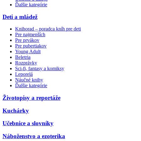
Ďalšie kategórie
Deti a mládež
Knihorad – poradca kníh pre deti
Pre najmenších
Pre prvákov
Pre pubertiakov
Young Adult
Beletria
Rozprávky
Sci-fi, fantasy a komiksy
Leporelá
Náučné knihy
Ďalšie kategórie
Životopisy a reportáže
Kuchárky
Učebnice a slovníky
Náboženstvo a ezoterika