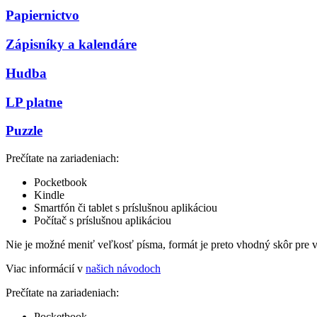
Papiernictvo
Zápisníky a kalendáre
Hudba
LP platne
Puzzle
Prečítate na zariadeniach:
Pocketbook
Kindle
Smartfón či tablet s príslušnou aplikáciou
Počítač s príslušnou aplikáciou
Nie je možné meniť veľkosť písma, formát je preto vhodný skôr pre 
Viac informácií v
našich návodoch
Prečítate na zariadeniach:
Pocketbook