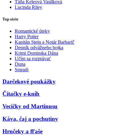
Táňa Keleová Vasilková
Lucinda Riley
Top série
Romantické úteky
Harry Potter
Kapitán Stein a Notár Barbarič
Denník odvážneho bojka
Krimi Dominika Dána
Učím sa rozprávať
Duna
Smradi
Darčekové poukážky
Čítačky e-kníh
Vecičky od Martinusu
Káva, čaj a pochutiny
Hrnčeky a fľaše