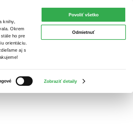
Povoliť všetko
a knihy,
ovala. Okrem
Odmietnuť
stále ho pre
u orientáciu.
dieľame aj s
Ďakujeme!
ngové
Zobraziť detaily