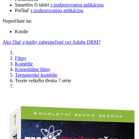
Smartfón či tablet
s podporovanou aplikáciou
Počítač
s podporovanou aplikáciou
Neprečítate na:
Kindle
Ako čítať e-knihy zabezpečené cez Adobe DRM?
Filmy
Komédie
Komediálne filmy
Teenagerské komédie
Teorie velkého třesku 7.série