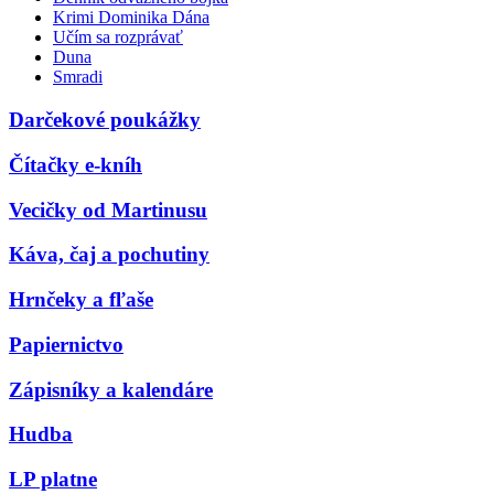
Krimi Dominika Dána
Učím sa rozprávať
Duna
Smradi
Darčekové poukážky
Čítačky e-kníh
Vecičky od Martinusu
Káva, čaj a pochutiny
Hrnčeky a fľaše
Papiernictvo
Zápisníky a kalendáre
Hudba
LP platne