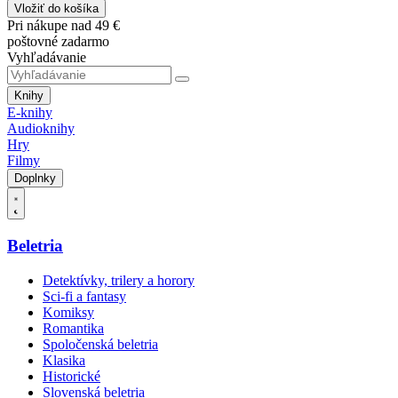
Vložiť do košíka
Pri nákupe nad 49 €
poštovné zadarmo
Vyhľadávanie
Knihy
E-knihy
Audioknihy
Hry
Filmy
Doplnky
Beletria
Detektívky, trilery a horory
Sci-fi a fantasy
Komiksy
Romantika
Spoločenská beletria
Klasika
Historické
Slovenská beletria