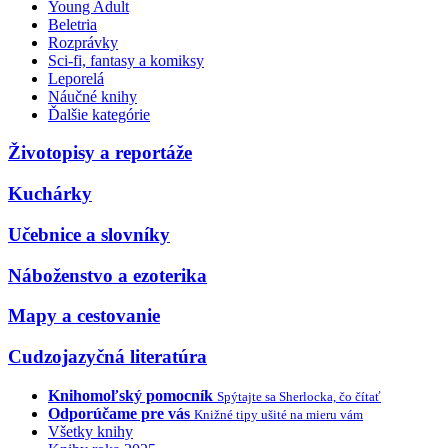
Young Adult
Beletria
Rozprávky
Sci-fi, fantasy a komiksy
Leporelá
Náučné knihy
Ďalšie kategórie
Životopisy a reportáže
Kuchárky
Učebnice a slovníky
Náboženstvo a ezoterika
Mapy a cestovanie
Cudzojazyčná literatúra
Knihomoľský pomocník
Spýtajte sa Sherlocka, čo čítať
Odporúčame pre vás
Knižné tipy ušité na mieru vám
Všetky knihy