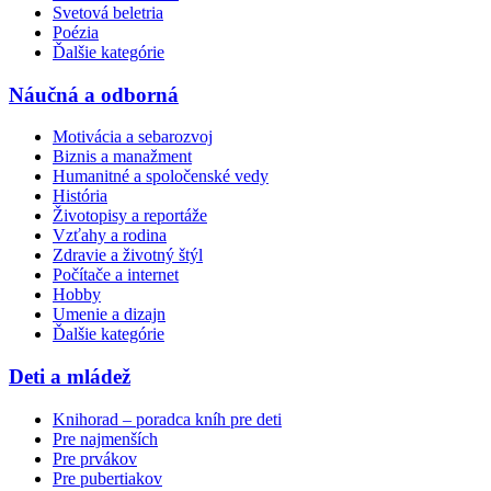
Svetová beletria
Poézia
Ďalšie kategórie
Náučná a odborná
Motivácia a sebarozvoj
Biznis a manažment
Humanitné a spoločenské vedy
História
Životopisy a reportáže
Vzťahy a rodina
Zdravie a životný štýl
Počítače a internet
Hobby
Umenie a dizajn
Ďalšie kategórie
Deti a mládež
Knihorad – poradca kníh pre deti
Pre najmenších
Pre prvákov
Pre pubertiakov