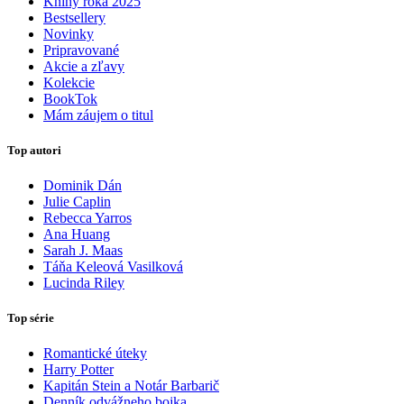
Knihy roka 2025
Bestsellery
Novinky
Pripravované
Akcie a zľavy
Kolekcie
BookTok
Mám záujem o titul
Top autori
Dominik Dán
Julie Caplin
Rebecca Yarros
Ana Huang
Sarah J. Maas
Táňa Keleová Vasilková
Lucinda Riley
Top série
Romantické úteky
Harry Potter
Kapitán Stein a Notár Barbarič
Denník odvážneho bojka