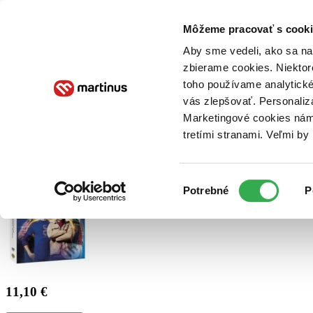
Doručenie
Kníhkupectvá
Knihovrátok
Poukážky
Knižný blog
Kontakt
Môžeme pracovať s cooki
Aby sme vedeli, ako sa na 
zbierame cookies. Niektor
E-knihy
Audioknihy
Hry
Filmy
Knihy
Doplnky
toho používame analytické
vás zlepšovať. Personaliz
Vyhľadávanie
Marketingové cookies nám 
tretími stranami. Veľmi b
Prihlásiť
Výber
Potrebné
P
súhlasu
11,10 €