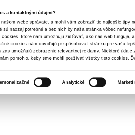
es a kontaktnými údajmi?
našom webe správate, a mohli vám zobraziť tie najlepšie tipy n
é sú naozaj potrebné a bez nich by naša stránka vôbec nefung
 cookies, ktoré nám umožňujú zisťovať, ako náš web funguje, a 
ačné cookies nám dovoľujú prispôsobovať stránku pre vašu lepši
zas umožňujú zobrazenie relevantnej reklamy. Niektoré údaje z
y nám pomohlo, keby sme mohli používať všetky tieto cookies. 
ersonalizačné
Analytické
Marketi