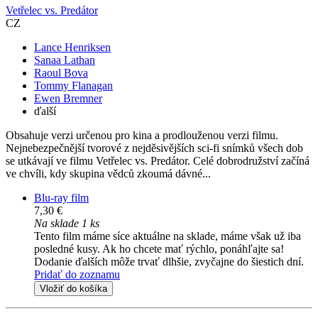
Vetřelec vs. Predátor
CZ
Lance Henriksen
Sanaa Lathan
Raoul Bova
Tommy Flanagan
Ewen Bremner
ďalší
Obsahuje verzi určenou pro kina a prodlouženou verzi filmu.
Nejnebezpečnější tvorové z nejděsivějších sci-fi snímků všech dob
se utkávají ve filmu Vetřelec vs. Predátor. Celé dobrodružství začíná
ve chvíli, kdy skupina vědců zkoumá dávné...
Blu-ray film
7,30 €
Na sklade 1 ks
Tento film máme síce aktuálne na sklade, máme však už iba
posledné kusy. Ak ho chcete mať rýchlo, ponáhľajte sa!
Dodanie ďalších môže trvať dlhšie, zvyčajne do šiestich dní.
Pridať do zoznamu
Vložiť do košíka