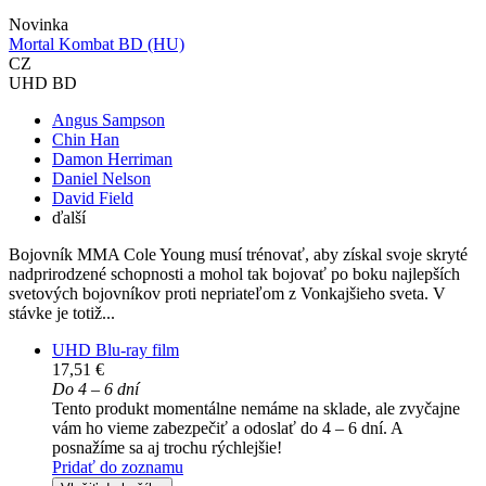
Novinka
Mortal Kombat BD (HU)
CZ
UHD BD
Angus Sampson
Chin Han
Damon Herriman
Daniel Nelson
David Field
ďalší
Bojovník MMA Cole Young musí trénovať, aby získal svoje skryté
nadprirodzené schopnosti a mohol tak bojovať po boku najlepších
svetových bojovníkov proti nepriateľom z Vonkajšieho sveta. V
stávke je totiž...
UHD Blu-ray film
17,51 €
Do 4 – 6 dní
Tento produkt momentálne nemáme na sklade, ale zvyčajne
vám ho vieme zabezpečiť a odoslať do 4 – 6 dní. A
posnažíme sa aj trochu rýchlejšie!
Pridať do zoznamu