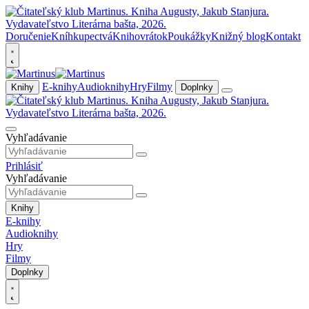
Doručenie
Kníhkupectvá
Knihovrátok
Poukážky
Knižný blog
Kontakt
E-knihy
Audioknihy
Hry
Filmy
Knihy
Doplnky
Vyhľadávanie
Prihlásiť
Vyhľadávanie
Knihy
E-knihy
Audioknihy
Hry
Filmy
Doplnky