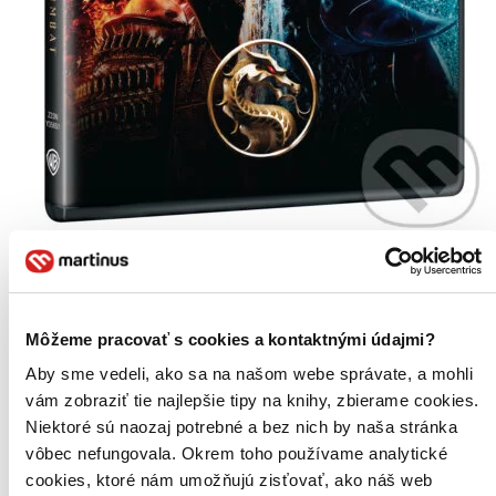
Novinka
Mortal Kombat
CZ
UHD BD
Môžeme pracovať s cookies a kontaktnými údajmi?
Angus Sampson
Aby sme vedeli, ako sa na našom webe správate, a mohli
Chin Han
vám zobraziť tie najlepšie tipy na knihy, zbierame cookies.
Damon Herriman
Daniel Nelson
Niektoré sú naozaj potrebné a bez nich by naša stránka
David Field
vôbec nefungovala. Okrem toho používame analytické
ďalší
cookies, ktoré nám umožňujú zisťovať, ako náš web