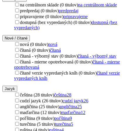
na centrálnom sklade (0 titulov)
na centrálnom sklade
predpredaj (0 titulov)
predpredaj
pripravujeme (0 titulov)
pripravujeme
dostupná (bez vypredaných) (0 titulov)
dostupná (bez
vypredaných)
Nové / čítané
nová (0 titulov)
nová
čítaná (0 titulov)
čítaná
čítaná - výborný stav (0 titulov)
čítaná - výborný stav
čítaná - mierne opotrebovaná (0 titulov)
čítaná - mierne
opotrebovaná
čítané verzie vypredaných kníh (0 titulov)
čítané verzie
vypredaných kníh
Jazyk
čeština (28 titulov)
čeština
28
cudzí jazyk (26 titulov)
cudzí jazyk
26
angličtina (25 titulov)
angličtina
25
maďarčina (12 titulov)
maďarčina
12
poľština (9 titulov)
poľština
9
turečtina (5 titulov)
turečtina
5
ruština (4 tituly)
ruština
4