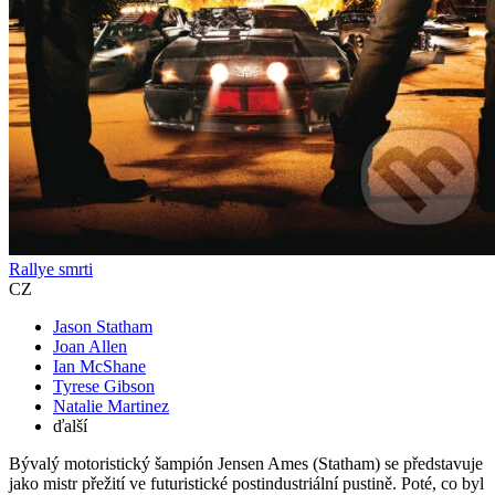
Rallye smrti
CZ
Jason Statham
Joan Allen
Ian McShane
Tyrese Gibson
Natalie Martinez
ďalší
Bývalý motoristický šampión Jensen Ames (Statham) se představuje
jako mistr přežití ve futuristické postindustriální pustině. Poté, co byl