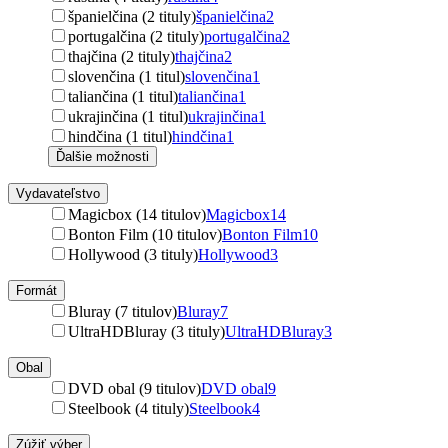
španielčina (2 tituly)
španielčina
2
portugalčina (2 tituly)
portugalčina
2
thajčina (2 tituly)
thajčina
2
slovenčina (1 titul)
slovenčina
1
taliančina (1 titul)
taliančina
1
ukrajinčina (1 titul)
ukrajinčina
1
hindčina (1 titul)
hindčina
1
Ďalšie možnosti
Vydavateľstvo
Magicbox (14 titulov)
Magicbox
14
Bonton Film (10 titulov)
Bonton Film
10
Hollywood (3 tituly)
Hollywood
3
Formát
Bluray (7 titulov)
Bluray
7
UltraHDBluray (3 tituly)
UltraHDBluray
3
Obal
DVD obal (9 titulov)
DVD obal
9
Steelbook (4 tituly)
Steelbook
4
Zúžiť výber