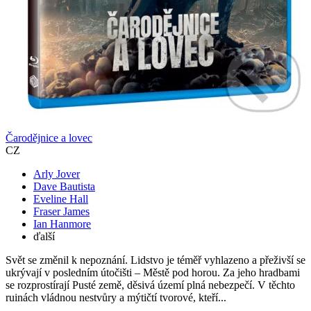
Čarodějnice a lovec
CZ
Arly Jover
Dave Bautista
Eveline Hall
Fraser James
Ian Hanmore
ďalší
Svět se změnil k nepoznání. Lidstvo je téměř vyhlazeno a přeživší se
ukrývají v posledním útočišti – Městě pod horou. Za jeho hradbami
se rozprostírají Pusté země, děsivá území plná nebezpečí. V těchto
ruinách vládnou nestvůry a mýtičtí tvorové, kteří...