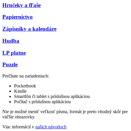
Hrnčeky a fľaše
Papiernictvo
Zápisníky a kalendáre
Hudba
LP platne
Puzzle
Prečítate na zariadeniach:
Pocketbook
Kindle
Smartfón či tablet s príslušnou aplikáciou
Počítač s príslušnou aplikáciou
Nie je možné meniť veľkosť písma, formát je preto vhodný skôr pre
väčšie obrazovky.
Viac informácií v
našich návodoch