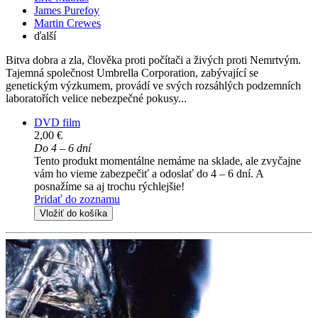
James Purefoy
Martin Crewes
ďalší
Bitva dobra a zla, člověka proti počítači a živých proti Nemrtvým.
Tajemná společnost Umbrella Corporation, zabývající se
genetickým výzkumem, provádí ve svých rozsáhlých podzemních
laboratořích velice nebezpečné pokusy...
DVD film
2,00 €
Do 4 – 6 dní
Tento produkt momentálne nemáme na sklade, ale zvyčajne
vám ho vieme zabezpečiť a odoslať do 4 – 6 dní. A
posnažíme sa aj trochu rýchlejšie!
Pridať do zoznamu
Vložiť do košíka