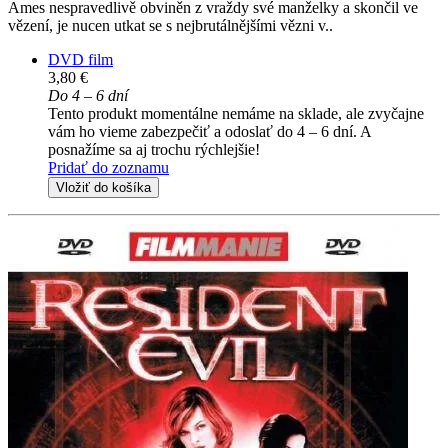
Ames nespravedlivě obviněn z vraždy své manželky a skončil ve
vězení, je nucen utkat se s nejbrutálnějšími vězni v..
DVD film
3,80 €
Do 4 – 6 dní
Tento produkt momentálne nemáme na sklade, ale zvyčajne
vám ho vieme zabezpečiť a odoslať do 4 – 6 dní. A
posnažíme sa aj trochu rýchlejšie!
Pridať do zoznamu
Vložiť do košíka