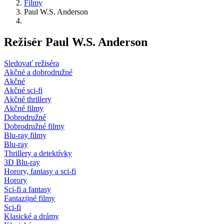
Filmy
Paul W.S. Anderson
Režisér Paul W.S. Anderson
Sledovať režiséra
Akčné a dobrodružné
Akčné
Akčné sci-fi
Akčné thrillery
Akčné filmy
Dobrodružné
Dobrodružné filmy
Blu-ray filmy
Blu-ray
Thrillery a detektívky
3D Blu-ray
Horory, fantasy a sci-fi
Horory
Sci-fi a fantasy
Fantazijné filmy
Sci-fi
Klasické a drámy