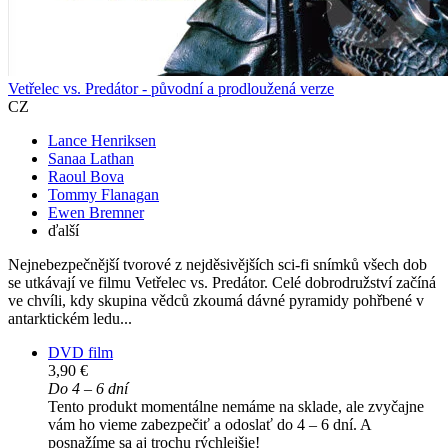
Vetřelec vs. Predátor - původní a prodloužená verze
CZ
Lance Henriksen
Sanaa Lathan
Raoul Bova
Tommy Flanagan
Ewen Bremner
ďalší
Nejnebezpečnější tvorové z nejděsivějších sci-fi snímků všech dob
se utkávají ve filmu Vetřelec vs. Predátor. Celé dobrodružství začíná
ve chvíli, kdy skupina vědců zkoumá dávné pyramidy pohřbené v
antarktickém ledu...
DVD film
3,90 €
Do 4 – 6 dní
Tento produkt momentálne nemáme na sklade, ale zvyčajne
vám ho vieme zabezpečiť a odoslať do 4 – 6 dní. A
posnažíme sa aj trochu rýchlejšie!