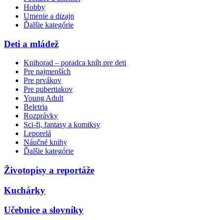
Hobby
Umenie a dizajn
Ďalšie kategórie
Deti a mládež
Knihorad – poradca kníh pre deti
Pre najmenších
Pre prvákov
Pre pubertiakov
Young Adult
Beletria
Rozprávky
Sci-fi, fantasy a komiksy
Leporelá
Náučné knihy
Ďalšie kategórie
Životopisy a reportáže
Kuchárky
Učebnice a slovníky