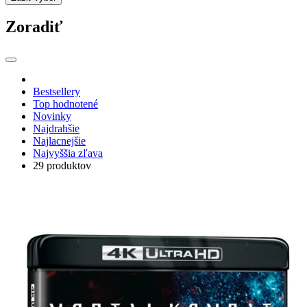
Zoradiť
Bestsellery
Top hodnotené
Novinky
Najdrahšie
Najlacnejšie
Najvyššia zľava
29 produktov