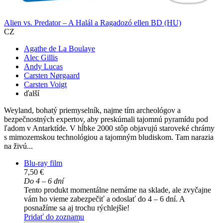
Alien vs. Predator – A Halál a Ragadozó ellen BD (HU)
CZ
Agathe de La Boulaye
Alec Gillis
Andy Lucas
Carsten Nørgaard
Carsten Voigt
ďalší
Weyland, bohatý priemyselník, najme tím archeológov a
bezpečnostných expertov, aby preskúmali tajomnú pyramídu pod
ľadom v Antarktíde. V hĺbke 2000 stôp objavujú staroveké chrámy
s mimozemskou technológiou a tajomným bludiskom. Tam narazia
na živú...
Blu-ray film
7,50 €
Do 4 – 6 dní
Tento produkt momentálne nemáme na sklade, ale zvyčajne
vám ho vieme zabezpečiť a odoslať do 4 – 6 dní. A
posnažíme sa aj trochu rýchlejšie!
Pridať do zoznamu