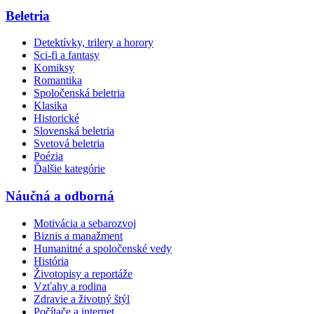
Beletria
Detektívky, trilery a horory
Sci-fi a fantasy
Komiksy
Romantika
Spoločenská beletria
Klasika
Historické
Slovenská beletria
Svetová beletria
Poézia
Ďalšie kategórie
Náučná a odborná
Motivácia a sebarozvoj
Biznis a manažment
Humanitné a spoločenské vedy
História
Životopisy a reportáže
Vzťahy a rodina
Zdravie a životný štýl
Počítače a internet