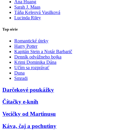
Ana Huang
Sarah J. Maas
Táňa Keleová Vasilková
Lucinda Riley
Top série
Romantické úteky
Harry Potter
Kapitán Stein a Notár Barbarič
Denník odvážneho bojka
Krimi Dominika Dána
Učím sa rozprávať
Duna
Smradi
Darčekové poukážky
Čítačky e-kníh
Vecičky od Martinusu
Káva, čaj a pochutiny