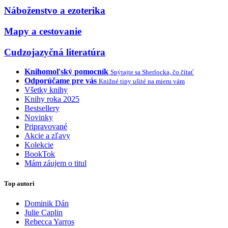
Náboženstvo a ezoterika
Mapy a cestovanie
Cudzojazyčná literatúra
Knihomoľský pomocník
Spýtajte sa Sherlocka, čo čítať
Odporúčame pre vás
Knižné tipy ušité na mieru vám
Všetky knihy
Knihy roka 2025
Bestsellery
Novinky
Pripravované
Akcie a zľavy
Kolekcie
BookTok
Mám záujem o titul
Top autori
Dominik Dán
Julie Caplin
Rebecca Yarros