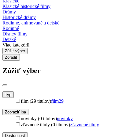
Klasické
Klasické historické filmy
Drámy
Historické drámy
Rodinné, animované a detské
Rodinné
Disney filmy
Detské
Viac kategórií
Zúžiť výber
Zoradiť
Zúžiť výber
Typ
film (29 titulov)
film
29
Zobraziť iba
novinky (0 titulov)
novinky
zľavnené tituly (0 titulov)
zľavnené tituly
Dostupnosť