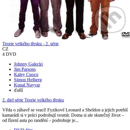
Teorie velkého třesku - 2. série
CZ
4 DVD
Johnny Galecki
Jim Parsons
Kaley Cuoco
Simon Helberg
Kunal Nayyar
ďalší
2. diel série
Teorie velkého třesku
Věda o zábavě se vrací! Fyzikové Leonard a Sheldon a jejich potrhlí
kamarádi si v práci podrobují vesmír. Doma si ale skutečný život –
od řízení auta po randění – podrobuje je...