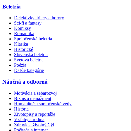
Beletria
Detektívky, trilery a horory
Sci-fi a fantasy
Komiksy
Romantika
Spoločenská beletria
Klasika
Historické
Slovenská beletria
Svetová beletria
Poézia
Ďalšie kategórie
Náučná a odborná
Motivácia a sebarozvoj
Biznis a manažment
Humanitné a spoločenské vedy
História
Životopisy a reportáže
Vzťahy a rodina
Zdravie a životný štýl
Počítače a internet