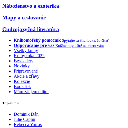
Náboženstvo a ezoterika
Mapy a cestovanie
Cudzojazyčná literatúra
Knihomoľský pomocník
Spýtajte sa Sherlocka, čo čítať
Odporúčame pre vás
Knižné tipy ušité na mieru vám
Všetky knihy
Knihy roka 2025
Bestsellery
Novinky
Pripravované
Akcie a zľavy
Kolekcie
BookTok
Mám záujem o titul
Top autori
Dominik Dán
Julie Caplin
Rebecca Yarros