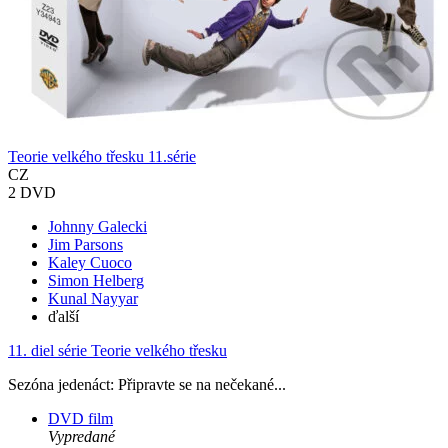
Teorie velkého třesku 11.série
CZ
2 DVD
Johnny Galecki
Jim Parsons
Kaley Cuoco
Simon Helberg
Kunal Nayyar
ďalší
11. diel série
Teorie velkého třesku
Sezóna jedenáct: Připravte se na nečekané...
DVD film
Vypredané