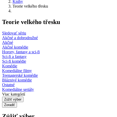
Knihy
Teorie velkého třesku
Teorie velkého třesku
Sledovať sériu
Akčné a dobrodružné
Akčné
Akčné komédie
Horory, fantasy a sci-fi
Sci-fi a fantasy
Sci-fi komédie
Komédie
Komediálne filmy
Teenagerské komédie
Bláznivé komédie
Ostatné
Komediálne seriály
Viac kategórií
Zúžiť výber
Zoradiť
Zúžiť výber