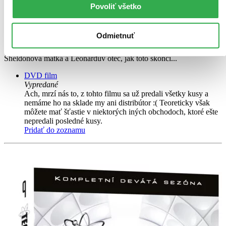
Kunal Nayyar
Povoliť všetko
ďalší
10. diel série
Teorie velkého třesku
Odmietnuť
Po konci deváté série pokračujeme přesně tam, kde jsme skončili:
Sheldonova matka a Leonardův otec, jak toto skončí...
DVD film
Vypredané
Ach, mrzí nás to, z tohto filmu sa už predali všetky kusy a
nemáme ho na sklade my ani distribútor :( Teoreticky však
môžete mať šťastie v niektorých iných obchodoch, ktoré ešte
nepredali posledné kusy.
Pridať do zoznamu