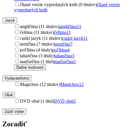
čítané verzie vypredaných kníh (0 titulov)
čítané verzie
vypredaných kníh
Jazyk
angličtina (11 titulov)
angličtina
11
čeština (11 titulov)
čeština
11
cudzí jazyk (11 titulov)
cudzí jazyk
11
nemčina (7 titulov)
nemčina
7
poľština (4 tituly)
poľština
4
taliančina (3 tituly)
taliančina
3
maďarčina (1 titul)
maďarčina
1
Ďalšie možnosti
Vydavateľstvo
Magicbox (12 titulov)
Magicbox
12
Obal
DVD obal (1 titul)
DVD obal
1
Zúžiť výber
Zoradiť