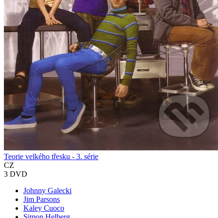
Teorie velkého třesku - 3. série
CZ
3 DVD
Johnny Galecki
Jim Parsons
Kaley Cuoco
Simon Helberg