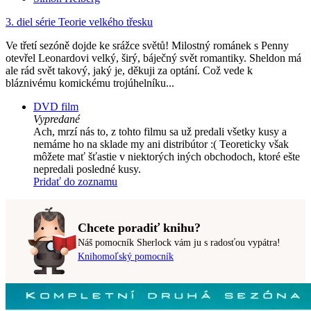
3. diel série
Teorie velkého třesku
Ve třetí sezóně dojde ke srážce světů! Milostný románek s Penny
otevřel Leonardovi velký, širý, báječný svět romantiky. Sheldon má
ale rád svět takový, jaký je, děkuji za optání. Což vede k
bláznivému komickému trojúhelníku...
DVD film
Vypredané
Ach, mrzí nás to, z tohto filmu sa už predali všetky kusy a
nemáme ho na sklade my ani distribútor :( Teoreticky však
môžete mať šťastie v niektorých iných obchodoch, ktoré ešte
nepredali posledné kusy.
Pridať do zoznamu
Chcete poradiť knihu?
Náš pomocník Sherlock vám ju s radosťou vypátra!
Knihomoľský pomocník