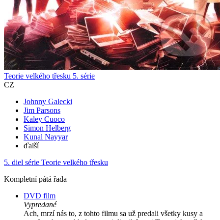
Teorie velkého třesku 5. série
CZ
Johnny Galecki
Jim Parsons
Kaley Cuoco
Simon Helberg
Kunal Nayyar
ďalší
5. diel série
Teorie velkého třesku
Kompletní pátá řada
DVD film
Vypredané
Ach, mrzí nás to, z tohto filmu sa už predali všetky kusy a