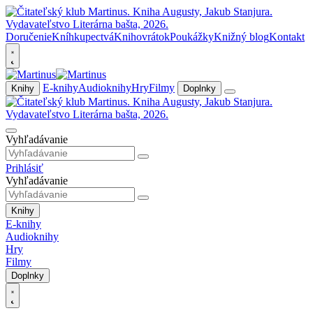
Doručenie
Kníhkupectvá
Knihovrátok
Poukážky
Knižný blog
Kontakt
E-knihy
Audioknihy
Hry
Filmy
Knihy
Doplnky
Vyhľadávanie
Prihlásiť
Vyhľadávanie
Knihy
E-knihy
Audioknihy
Hry
Filmy
Doplnky