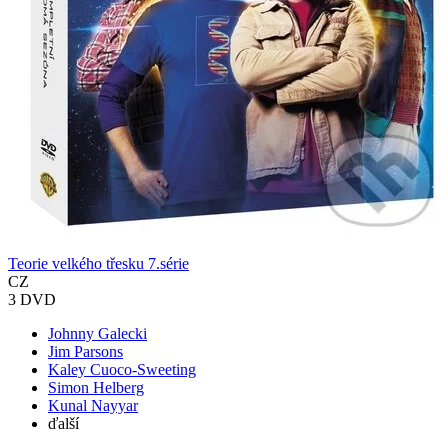
Teorie velkého třesku 7.série
CZ
3 DVD
Johnny Galecki
Jim Parsons
Kaley Cuoco-Sweeting
Simon Helberg
Kunal Nayyar
ďalší