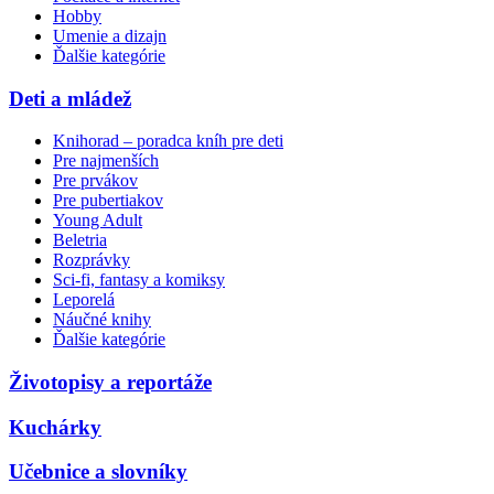
Hobby
Umenie a dizajn
Ďalšie kategórie
Deti a mládež
Knihorad – poradca kníh pre deti
Pre najmenších
Pre prvákov
Pre pubertiakov
Young Adult
Beletria
Rozprávky
Sci-fi, fantasy a komiksy
Leporelá
Náučné knihy
Ďalšie kategórie
Životopisy a reportáže
Kuchárky
Učebnice a slovníky