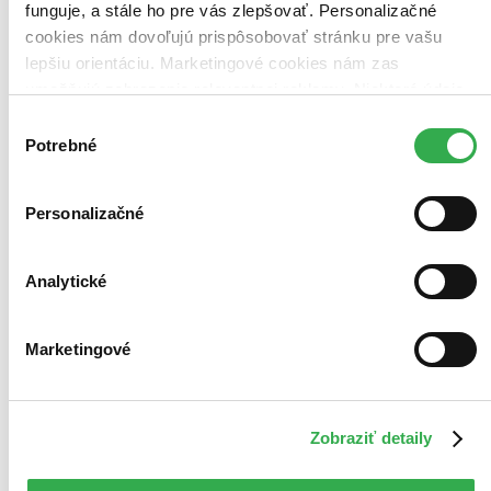
funguje, a stále ho pre vás zlepšovať. Personalizačné
cookies nám dovoľujú prispôsobovať stránku pre vašu
lepšiu orientáciu. Marketingové cookies nám zas
umožňujú zobrazenie relevantnej reklamy. Niektoré údaje
zdieľame aj s tretími stranami. Veľmi by nám pomohlo,
Výber
keby sme mohli používať všetky tieto cookies. Ďakujeme!
Potrebné
súhlasu
Personalizačné
Analytické
Teorie velkého třesku 10. série
Marketingové
CZ
3 DVD
Johnny Galecki
Zobraziť detaily
Jim Parsons
Kaley Cuoco
Simon Helberg