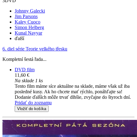
3DVD
Johnny Galecki
Jim Parsons
Kaley Cuoco
Simon Helberg
Kunal Nayyar
ďalší
6. diel série
Teorie velkého třesku
Kompletní šestá řada...
DVD film
11,60 €
Na sklade 1 ks
Tento film máme síce aktuálne na sklade, máme však už iba
posledné kusy. Ak ho chcete mať rýchlo, ponáhľajte sa!
Dodanie ďalších môže trvať dlhšie, zvyčajne do štyroch dní.
Pridať do zoznamu
Vložiť do košíka