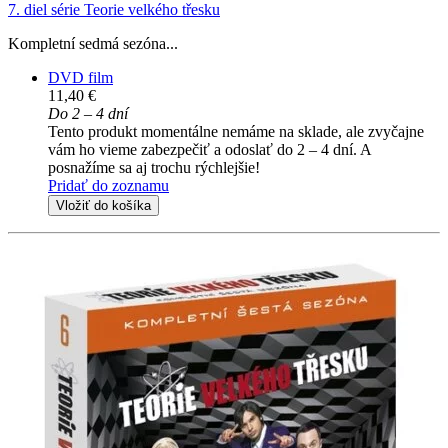
7. diel série
Teorie velkého třesku
Kompletní sedmá sezóna...
DVD film
11,40 €
Do 2 – 4 dní
Tento produkt momentálne nemáme na sklade, ale zvyčajne
vám ho vieme zabezpečiť a odoslať do 2 – 4 dní. A
posnažíme sa aj trochu rýchlejšie!
Pridať do zoznamu
Vložiť do košíka