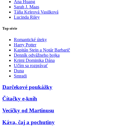
Ana Huang
Sarah J. Maas
Táňa Keleová Vasilková
Lucinda Riley
Top série
Romantické úteky
Harry Potter
Kapitán Stein a Notár Barbarič
Denník odvážneho bojka
Krimi Dominika Dána
Učím sa rozprávať
Duna
Smradi
Darčekové poukážky
Čítačky e-kníh
Vecičky od Martinusu
Káva, čaj a pochutiny