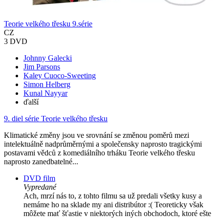
Teorie velkého třesku 9.série
CZ
3 DVD
Johnny Galecki
Jim Parsons
Kaley Cuoco-Sweeting
Simon Helberg
Kunal Nayyar
ďalší
9. diel série
Teorie velkého třesku
Klimatické změny jsou ve srovnání se změnou poměrů mezi
intelektuálně nadprůměrnými a společensky naprosto tragickými
postavami vědců z komediálního trháku Teorie velkého třesku
naprosto zanedbatelné...
DVD film
Vypredané
Ach, mrzí nás to, z tohto filmu sa už predali všetky kusy a
nemáme ho na sklade my ani distribútor :( Teoreticky však
môžete mať šťastie v niektorých iných obchodoch, ktoré ešte