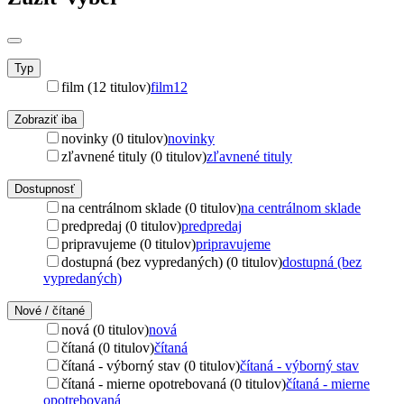
Typ
film (12 titulov)
film
12
Zobraziť iba
novinky (0 titulov)
novinky
zľavnené tituly (0 titulov)
zľavnené tituly
Dostupnosť
na centrálnom sklade (0 titulov)
na centrálnom sklade
predpredaj (0 titulov)
predpredaj
pripravujeme (0 titulov)
pripravujeme
dostupná (bez vypredaných) (0 titulov)
dostupná (bez
vypredaných)
Nové / čítané
nová (0 titulov)
nová
čítaná (0 titulov)
čítaná
čítaná - výborný stav (0 titulov)
čítaná - výborný stav
čítaná - mierne opotrebovaná (0 titulov)
čítaná - mierne
opotrebovaná