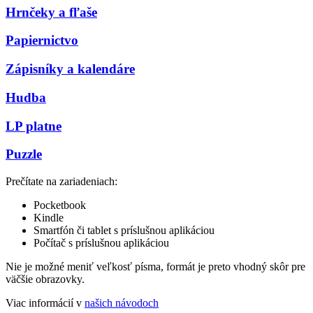
Hrnčeky a fľaše
Papiernictvo
Zápisníky a kalendáre
Hudba
LP platne
Puzzle
Prečítate na zariadeniach:
Pocketbook
Kindle
Smartfón či tablet s príslušnou aplikáciou
Počítač s príslušnou aplikáciou
Nie je možné meniť veľkosť písma, formát je preto vhodný skôr pre
väčšie obrazovky.
Viac informácií v
našich návodoch