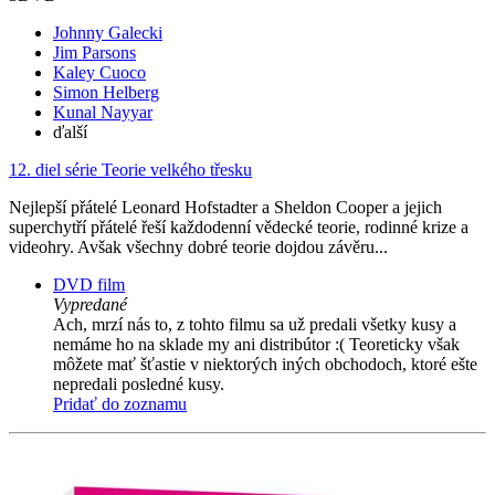
Johnny Galecki
Jim Parsons
Kaley Cuoco
Simon Helberg
Kunal Nayyar
ďalší
12. diel série
Teorie velkého třesku
Nejlepší přátelé Leonard Hofstadter a Sheldon Cooper a jejich
superchytří přátelé řeší každodenní vědecké teorie, rodinné krize a
videohry. Avšak všechny dobré teorie dojdou závěru...
DVD film
Vypredané
Ach, mrzí nás to, z tohto filmu sa už predali všetky kusy a
nemáme ho na sklade my ani distribútor :( Teoreticky však
môžete mať šťastie v niektorých iných obchodoch, ktoré ešte
nepredali posledné kusy.
Pridať do zoznamu