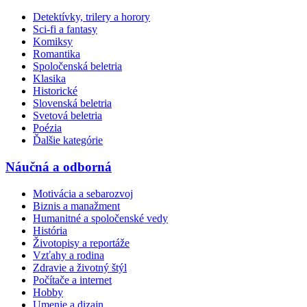
Detektívky, trilery a horory
Sci-fi a fantasy
Komiksy
Romantika
Spoločenská beletria
Klasika
Historické
Slovenská beletria
Svetová beletria
Poézia
Ďalšie kategórie
Náučná a odborná
Motivácia a sebarozvoj
Biznis a manažment
Humanitné a spoločenské vedy
História
Životopisy a reportáže
Vzťahy a rodina
Zdravie a životný štýl
Počítače a internet
Hobby
Umenie a dizajn