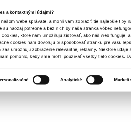
es a kontaktnými údajmi?
našom webe správate, a mohli vám zobraziť tie najlepšie tipy n
é sú naozaj potrebné a bez nich by naša stránka vôbec nefung
 cookies, ktoré nám umožňujú zisťovať, ako náš web funguje, a 
ačné cookies nám dovoľujú prispôsobovať stránku pre vašu lepši
zas umožňujú zobrazenie relevantnej reklamy. Niektoré údaje z
y nám pomohlo, keby sme mohli používať všetky tieto cookies. 
ersonalizačné
Analytické
Marketi