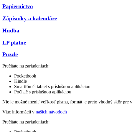
Papiernictvo
Zápisníky a kalendáre
Hudba
LP platne
Puzzle
Prečítate na zariadeniach:
Pocketbook
Kindle
Smartfón či tablet s príslušnou aplikáciou
Počítač s príslušnou aplikáciou
Nie je možné meniť veľkosť písma, formát je preto vhodný skôr pre 
Viac informácií v
našich návodoch
Prečítate na zariadeniach:
Pocketbook