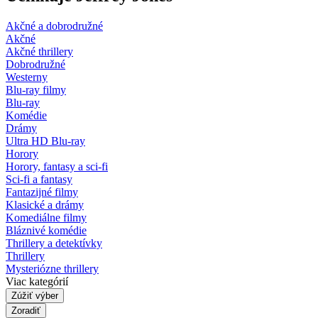
Akčné a dobrodružné
Akčné
Akčné thrillery
Dobrodružné
Westerny
Blu-ray filmy
Blu-ray
Komédie
Drámy
Ultra HD Blu-ray
Horory
Horory, fantasy a sci-fi
Sci-fi a fantasy
Fantazijné filmy
Klasické a drámy
Komediálne filmy
Bláznivé komédie
Thrillery a detektívky
Thrillery
Mysteriózne thrillery
Viac kategórií
Zúžiť výber
Zoradiť