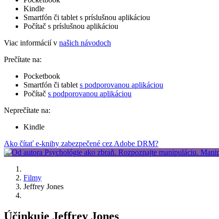
Kindle
Smartfón či tablet s príslušnou aplikáciou
Počítač s príslušnou aplikáciou
Viac informácií v
našich návodoch
Prečítate na:
Pocketbook
Smartfón či tablet
s podporovanou aplikáciou
Počítač
s podporovanou aplikáciou
Neprečítate na:
Kindle
Ako čítať e-knihy zabezpečené cez Adobe DRM?
Filmy
Jeffrey Jones
Účinkuje Jeffrey Jones