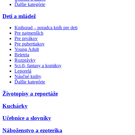
Ďalšie kategórie
Deti a mládež
Knihorad – poradca kníh pre deti
Pre najmenších
Pre prvákov
Pre pubertiakov
Young Adult
Beletria
Rozprávky
Sci-fi, fantasy a komiksy
Leporelá
Náučné knihy
Ďalšie kategórie
Životopisy a reportáže
Kuchárky
Učebnice a slovníky
Náboženstvo a ezoterika