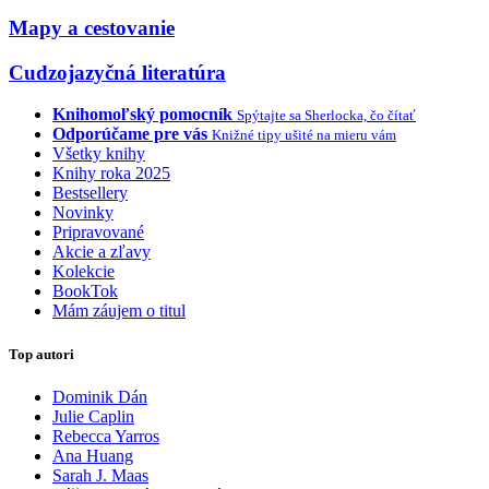
Mapy a cestovanie
Cudzojazyčná literatúra
Knihomoľský pomocník
Spýtajte sa Sherlocka, čo čítať
Odporúčame pre vás
Knižné tipy ušité na mieru vám
Všetky knihy
Knihy roka 2025
Bestsellery
Novinky
Pripravované
Akcie a zľavy
Kolekcie
BookTok
Mám záujem o titul
Top autori
Dominik Dán
Julie Caplin
Rebecca Yarros
Ana Huang
Sarah J. Maas