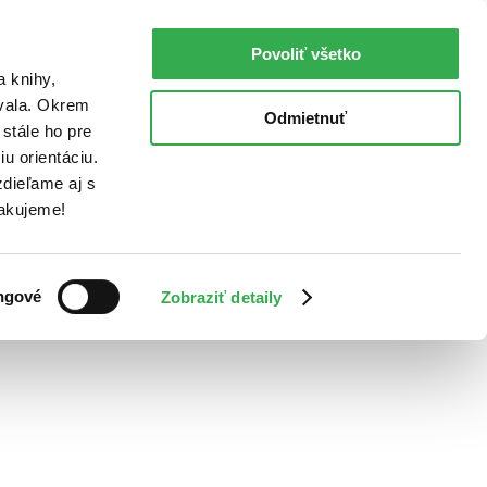
Povoliť všetko
a knihy,
ovala. Okrem
Odmietnuť
stále ho pre
u orientáciu.
dieľame aj s
Ďakujeme!
ngové
Zobraziť detaily