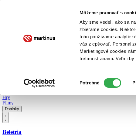
Doručenie
Kníhkupectvá
Knihovrátok
Poukážky
Knižný blog
Kontakt
Môžeme pracovať s cooki
Aby sme vedeli, ako sa na 
zbierame cookies. Niektor
E-knihy
Audioknihy
Hry
Filmy
Knihy
Doplnky
toho používame analytické
vás zlepšovať. Personaliz
Vyhľadávanie
Marketingové cookies nám 
tretími stranami. Veľmi b
Prihlásiť
Vyhľadávanie
Výber
Knihy
Potrebné
P
súhlasu
E-knihy
Audioknihy
Hry
Filmy
Doplnky
Beletria