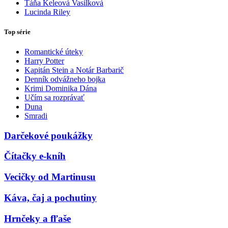
Táňa Keleová Vasilková
Lucinda Riley
Top série
Romantické úteky
Harry Potter
Kapitán Stein a Notár Barbarič
Denník odvážneho bojka
Krimi Dominika Dána
Učím sa rozprávať
Duna
Smradi
Darčekové poukážky
Čítačky e-kníh
Vecičky od Martinusu
Káva, čaj a pochutiny
Hrnčeky a fľaše