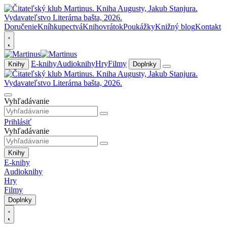
Doručenie
Kníhkupectvá
Knihovrátok
Poukážky
Knižný blog
Kontakt
E-knihy
Audioknihy
Hry
Filmy
Knihy
Doplnky
Vyhľadávanie
Prihlásiť
Vyhľadávanie
Knihy
E-knihy
Audioknihy
Hry
Filmy
Doplnky