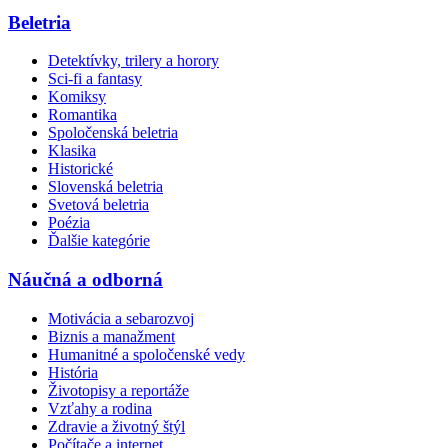
Beletria
Detektívky, trilery a horory
Sci-fi a fantasy
Komiksy
Romantika
Spoločenská beletria
Klasika
Historické
Slovenská beletria
Svetová beletria
Poézia
Ďalšie kategórie
Náučná a odborná
Motivácia a sebarozvoj
Biznis a manažment
Humanitné a spoločenské vedy
História
Životopisy a reportáže
Vzťahy a rodina
Zdravie a životný štýl
Počítače a internet