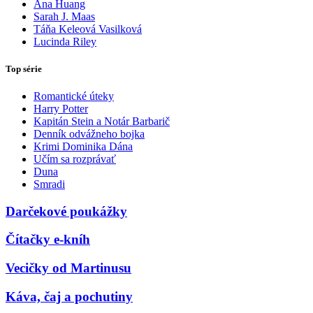
Ana Huang
Sarah J. Maas
Táňa Keleová Vasilková
Lucinda Riley
Top série
Romantické úteky
Harry Potter
Kapitán Stein a Notár Barbarič
Denník odvážneho bojka
Krimi Dominika Dána
Učím sa rozprávať
Duna
Smradi
Darčekové poukážky
Čítačky e-kníh
Vecičky od Martinusu
Káva, čaj a pochutiny