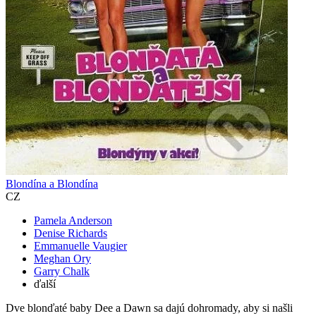
Blondína a Blondína
CZ
Pamela Anderson
Denise Richards
Emmanuelle Vaugier
Meghan Ory
Garry Chalk
ďalší
Dve blonďaté baby Dee a Dawn sa dajú dohromady, aby si našli