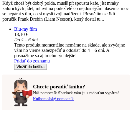
Když chceš být dobrý polda, musíš pít spoustu kafe, jíst mraky
kalorických jídel, mluvit na podezřelé co nejdrsnějším hlasem a moc
se nepárat s tím, co si myslí tvoji nadřízení. Přesně tím se řídí
poručík Frank Drebin (Liam Neeson), který dostal tu...
Blu-ray film
18,10 €
Do 4 – 6 dní
Tento produkt momentálne nemáme na sklade, ale zvyčajne
vám ho vieme zabezpečiť a odoslať do 4 – 6 dní. A
posnažíme sa aj trochu rýchlejšie!
Pridať do zoznamu
Vložiť do košíka
Chcete poradiť knihu?
Náš pomocník Sherlock vám ju s radosťou vypátra!
Knihomoľský pomocník