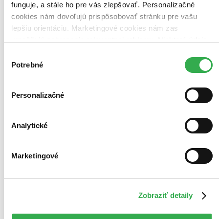
funguje, a stále ho pre vás zlepšovať. Personalizačné
cookies nám dovoľujú prispôsobovať stránku pre vašu
lepšiu orientáciu. Marketingové cookies nám zas
umožňujú zobrazenie relevantnej reklamy. Niektoré údaje
zdieľame aj s tretími stranami. Veľmi by nám pomohlo,
Výber
keby sme mohli používať všetky tieto cookies. Ďakujeme!
Potrebné
súhlasu
Personalizačné
Analytické
Marketingové
Zobraziť detaily