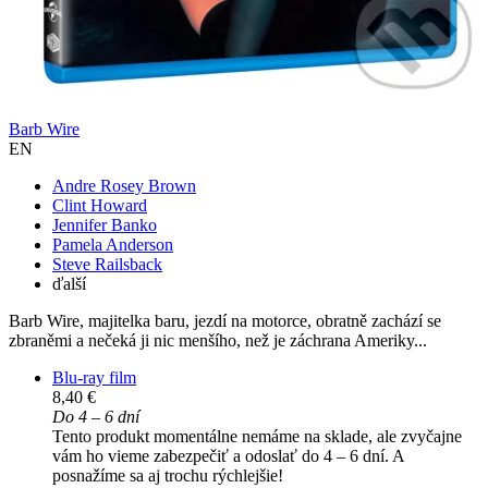
Barb Wire
EN
Andre Rosey Brown
Clint Howard
Jennifer Banko
Pamela Anderson
Steve Railsback
ďalší
Barb Wire, majitelka baru, jezdí na motorce, obratně zachází se
zbraněmi a nečeká ji nic menšího, než je záchrana Ameriky...
Blu-ray film
8,40 €
Do 4 – 6 dní
Tento produkt momentálne nemáme na sklade, ale zvyčajne
vám ho vieme zabezpečiť a odoslať do 4 – 6 dní. A
posnažíme sa aj trochu rýchlejšie!