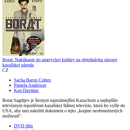
Borat: Nakúkanie do ameryckej kultúry na objednávku slavnoj
kazašskoj národa
CZ
Sacha Baron Cohen
Pamela Anderson
Ken Davitian
Borat Sagdijev je šiestym najznámejším Kazachom a najlepším
televíznym reportérom kazašskej štátnej televízie, ktorá ho vyšle do
USA, aby tam nakrútil dokument o tejto „krajine neobmedzených
možností“.
DVD film