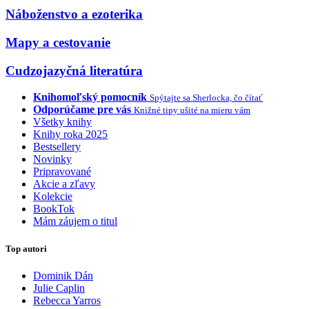
Náboženstvo a ezoterika
Mapy a cestovanie
Cudzojazyčná literatúra
Knihomoľský pomocník
Spýtajte sa Sherlocka, čo čítať
Odporúčame pre vás
Knižné tipy ušité na mieru vám
Všetky knihy
Knihy roka 2025
Bestsellery
Novinky
Pripravované
Akcie a zľavy
Kolekcie
BookTok
Mám záujem o titul
Top autori
Dominik Dán
Julie Caplin
Rebecca Yarros