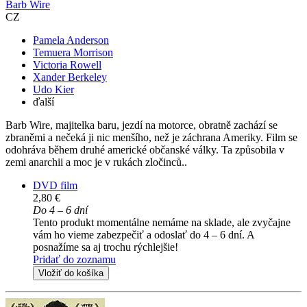
Barb Wire
CZ
Pamela Anderson
Temuera Morrison
Victoria Rowell
Xander Berkeley
Udo Kier
ďalší
Barb Wire, majitelka baru, jezdí na motorce, obratně zachází se
zbraněmi a nečeká ji nic menšího, než je záchrana Ameriky. Film se
odohráva během druhé americké občanské války. Ta způsobila v
zemi anarchii a moc je v rukách zločinců..
DVD film
2,80 €
Do 4 – 6 dní
Tento produkt momentálne nemáme na sklade, ale zvyčajne
vám ho vieme zabezpečiť a odoslať do 4 – 6 dní. A
posnažíme sa aj trochu rýchlejšie!
Pridať do zoznamu
Vložiť do košíka