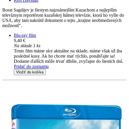
Ken Davitian
Borat Sagdijev je šiestym najznámejším Kazachom a najlepším
televíznym reportérom kazašskej štátnej televízie, ktorá ho vyšle do
USA, aby tam nakrútil dokument o tejto „krajine neobmedzených
možností“.
Blu-ray film
9,40 €
Na sklade 1 ks
Tento film máme síce aktuálne na sklade, máme však už iba
posledné kusy. Ak ho chcete mať rýchlo, ponáhľajte sa!
Dodanie ďalších môže trvať dlhšie, zvyčajne do šiestich dní.
Pridať do zoznamu
Vložiť do košíka