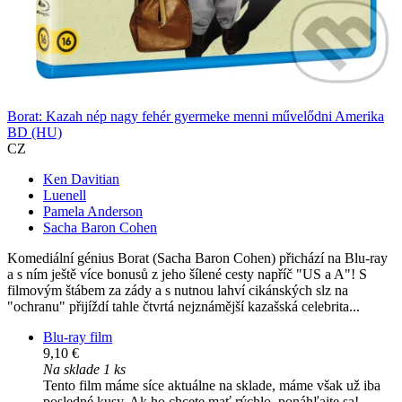
Borat: Kazah nép nagy fehér gyermeke menni művelődni Amerika
BD (HU)
CZ
Ken Davitian
Luenell
Pamela Anderson
Sacha Baron Cohen
Komediální génius Borat (Sacha Baron Cohen) přichází na Blu-ray
a s ním ještě více bonusů z jeho šílené cesty napříč "US a A"! S
filmovým štábem za zády a s nutnou lahví cikánských slz na
"ochranu" přijíždí tahle čtvrtá nejznámější kazašská celebrita...
Blu-ray film
9,10 €
Na sklade 1 ks
Tento film máme síce aktuálne na sklade, máme však už iba
posledné kusy. Ak ho chcete mať rýchlo, ponáhľajte sa!