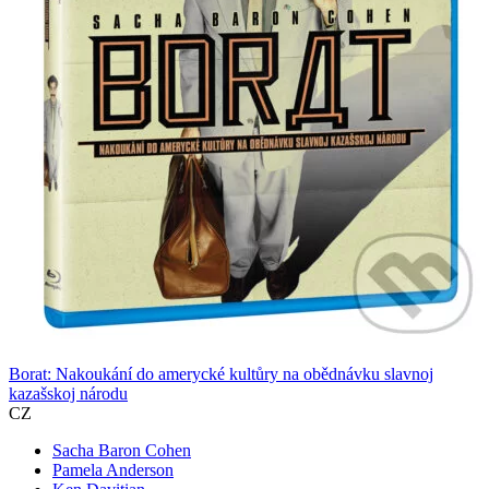
Borat: Nakoukání do amerycké kultůry na obědnávku slavnoj
kazašskoj národu
CZ
Sacha Baron Cohen
Pamela Anderson