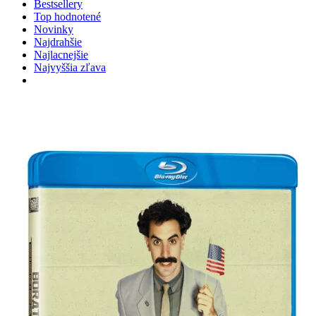
Bestsellery
Top hodnotené
Novinky
Najdrahšie
Najlacnejšie
Najvyššia zľava