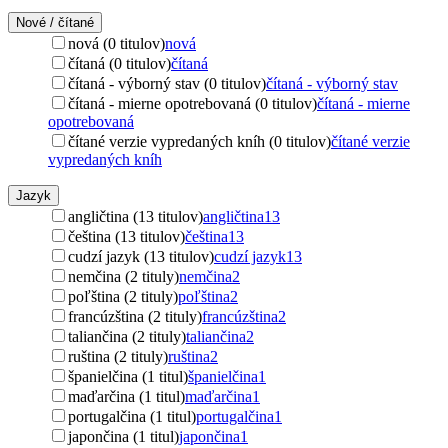
Nové / čítané
nová (0 titulov)
nová
čítaná (0 titulov)
čítaná
čítaná - výborný stav (0 titulov)
čítaná - výborný stav
čítaná - mierne opotrebovaná (0 titulov)
čítaná - mierne
opotrebovaná
čítané verzie vypredaných kníh (0 titulov)
čítané verzie
vypredaných kníh
Jazyk
angličtina (13 titulov)
angličtina
13
čeština (13 titulov)
čeština
13
cudzí jazyk (13 titulov)
cudzí jazyk
13
nemčina (2 tituly)
nemčina
2
poľština (2 tituly)
poľština
2
francúzština (2 tituly)
francúzština
2
taliančina (2 tituly)
taliančina
2
ruština (2 tituly)
ruština
2
španielčina (1 titul)
španielčina
1
maďarčina (1 titul)
maďarčina
1
portugalčina (1 titul)
portugalčina
1
japončina (1 titul)
japončina
1