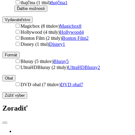
thajčina (1 titul)
thajčina
1
Ďalšie možnosti
Vydavateľstvo
Magicbox (8 titulov)
Magicbox
8
Hollywood (4 tituly)
Hollywood
4
Bonton Film (2 tituly)
Bonton Film
2
Disney (1 titul)
Disney
1
Formát
Bluray (5 titulov)
Bluray
5
UltraHDBluray (2 tituly)
UltraHDBluray
2
Obal
DVD obal (7 titulov)
DVD obal
7
Zúžiť výber
Zoradiť