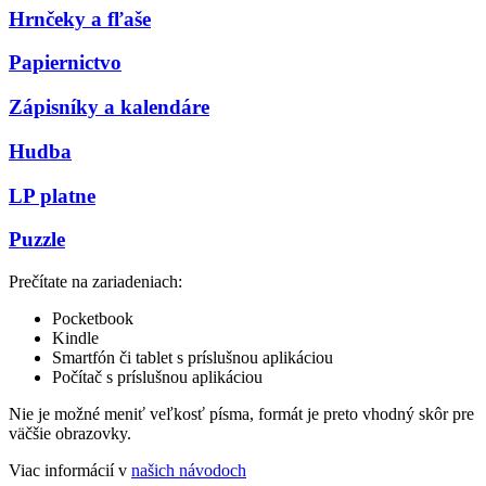
Hrnčeky a fľaše
Papiernictvo
Zápisníky a kalendáre
Hudba
LP platne
Puzzle
Prečítate na zariadeniach:
Pocketbook
Kindle
Smartfón či tablet s príslušnou aplikáciou
Počítač s príslušnou aplikáciou
Nie je možné meniť veľkosť písma, formát je preto vhodný skôr pre
väčšie obrazovky.
Viac informácií v
našich návodoch