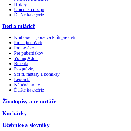
Hobby
Umenie a dizajn
Ďalšie kategórie
Deti a mládež
Knihorad – poradca kníh pre deti
Pre najmenších
Pre prvákov
Pre pubertiakov
Young Adult
Beletria
Rozprávky
Sci-fi, fantasy a komiksy
Leporelá
Náučné knihy
Ďalšie kategórie
Životopisy a reportáže
Kuchárky
Učebnice a slovníky