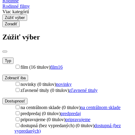
Rodinné
Rodinné filmy
Viac kategórií
Zúžiť výber
Zoradiť
Zúžiť výber
Typ
film (16 titulov)
film
16
Zobraziť iba
novinky (0 titulov)
novinky
zľavnené tituly (0 titulov)
zľavnené tituly
Dostupnosť
na centrálnom sklade (0 titulov)
na centrálnom sklade
predpredaj (0 titulov)
predpredaj
pripravujeme (0 titulov)
pripravujeme
dostupná (bez vypredaných) (0 titulov)
dostupná (bez
vypredaných)