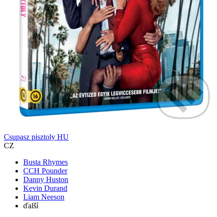
Csupasz pisztoly HU
CZ
Busta Rhymes
CCH Pounder
Danny Huston
Kevin Durand
Liam Neeson
ďalší