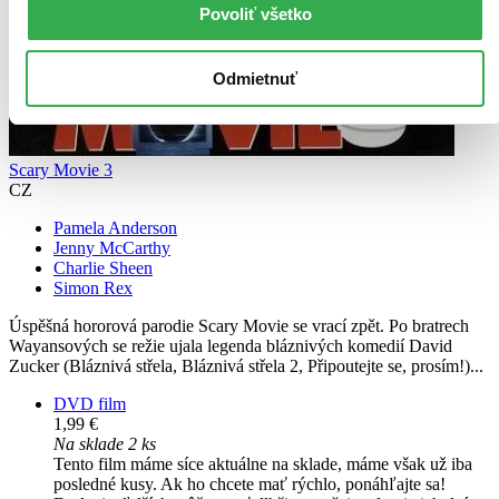
Povoliť všetko
Odmietnuť
Scary Movie 3
CZ
Pamela Anderson
Jenny McCarthy
Charlie Sheen
Simon Rex
Úspěšná hororová parodie Scary Movie se vrací zpět. Po bratrech
Wayansových se režie ujala legenda bláznivých komedií David
Zucker (Bláznivá střela, Bláznivá střela 2, Připoutejte se, prosím!)...
DVD film
1,99 €
Na sklade 2 ks
Tento film máme síce aktuálne na sklade, máme však už iba
posledné kusy. Ak ho chcete mať rýchlo, ponáhľajte sa!