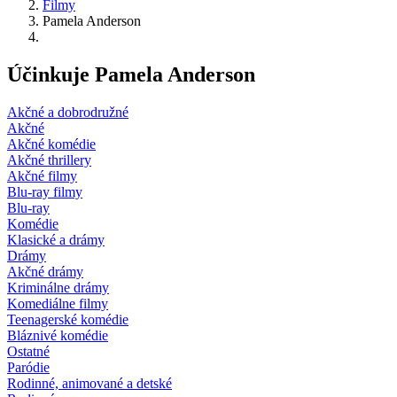
Filmy
Pamela Anderson
Účinkuje Pamela Anderson
Akčné a dobrodružné
Akčné
Akčné komédie
Akčné thrillery
Akčné filmy
Blu-ray filmy
Blu-ray
Komédie
Klasické a drámy
Drámy
Akčné drámy
Kriminálne drámy
Komediálne filmy
Teenagerské komédie
Bláznivé komédie
Ostatné
Paródie
Rodinné, animované a detské