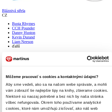
Bláznivá střela
CZ
Busta Rhymes
CCH Pounder
Danny Huston
Kevin Durand
Liam Neeson
ďalší
Když chceš být dobrý polda, musíš pít spoustu kafe, jíst mraky
kalorických jídel, mluvit na podezřelé co nejdrsnějším hlasem a moc
se nepárat s tím, co si myslí tvoji nadřízení. Přesně tím se řídí
poručík Frank Drebin (Liam Neeson), který dostal tu...
Môžeme pracovať s cookies a kontaktnými údajmi?
Blu-ray film
18,00 €
Aby sme vedeli, ako sa na našom webe správate, a mohli
Do 4 – 6 dní
Tento produkt momentálne nemáme na sklade, ale zvyčajne
vám zobraziť tie najlepšie tipy na knihy, zbierame cookies.
vám ho vieme zabezpečiť a odoslať do 4 – 6 dní. A
Niektoré sú naozaj potrebné a bez nich by naša stránka
posnažíme sa aj trochu rýchlejšie!
vôbec nefungovala. Okrem toho používame analytické
Pridať do zoznamu
cookies, ktoré nám umožňujú zisťovať, ako náš web
Vložiť do košíka