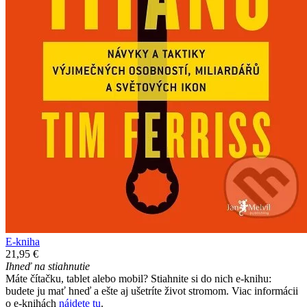
E-kniha
21,95 €
Ihneď na stiahnutie
Máte čítačku, tablet alebo mobil? Stiahnite si do nich e-knihu:
budete ju mať hneď a ešte aj ušetríte život stromom. Viac informácii
o e-knihách
nájdete tu
.