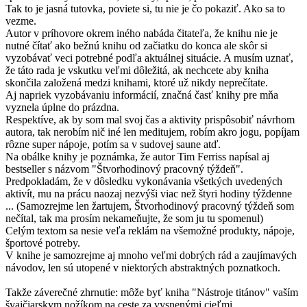
Tak to je jasná tutovka, poviete si, tu nie je čo pokaziť. Ako sa to
vezme.
Autor v príhovore okrem iného nabáda čitateľa, že knihu nie je
nutné čítať ako bežnú knihu od začiatku do konca ale skôr si
vyzobávať veci potrebné podľa aktuálnej situácie. A musím uznať,
že táto rada je vskutku veľmi dôležitá, ak nechcete aby kniha
skončila založená medzi knihami, ktoré už nikdy neprečítate.
Aj napriek vyzobávaniu informácií, značná časť knihy pre mňa
vyznela úplne do prázdna.
Respektíve, ak by som mal svoj čas a aktivity prispôsobiť návrhom
autora, tak nerobím nič iné len meditujem, robím akro jogu, popíjam
rôzne super nápoje, potím sa v sudovej saune atď.
Na obálke knihy je poznámka, že autor Tim Ferriss napísal aj
bestseller s názvom "Štvorhodinový pracovný týždeň".
Predpokladám, že v dôsledku vykonávania všetkých uvedených
aktivít, mu na prácu naozaj nezvýši viac než štyri hodiny týždenne
... (Samozrejme len žartujem, Štvorhodinový pracovný týždeň som
nečítal, tak ma prosím nekameňujte, že som ju tu spomenul)
Celým textom sa nesie veľa reklám na všemožné produkty, nápoje,
športové potreby.
V knihe je samozrejme aj mnoho veľmi dobrých rád a zaujímavých
návodov, len sú utopené v niektorých abstraktných poznatkoch.
Takže záverečné zhrnutie: môže byť kniha "Nástroje titánov" vaším
švajčiarskym nožíkom na ceste za vysnenými cieľmi.