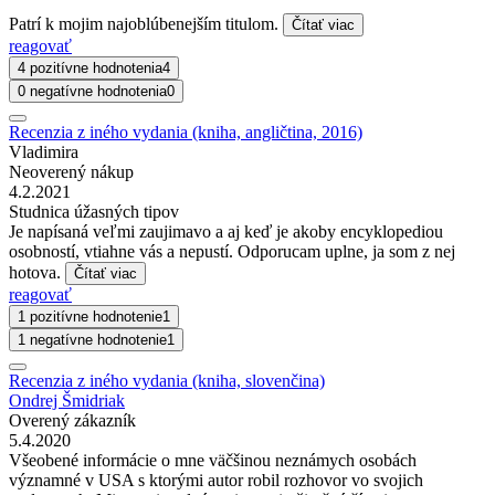
Patrí k mojim najoblúbenejším titulom.
Čítať viac
reagovať
4 pozitívne hodnotenia
4
0 negatívne hodnotenia
0
Recenzia z iného vydania (kniha, angličtina, 2016)
Vladimira
Neoverený nákup
4.2.2021
Studnica úžasných tipov
Je napísaná veľmi zaujimavo a aj keď je akoby encyklopediou
osobností, vtiahne vás a nepustí. Odporucam uplne, ja som z nej
hotova.
Čítať viac
reagovať
1 pozitívne hodnotenie
1
1 negatívne hodnotenie
1
Recenzia z iného vydania (kniha, slovenčina)
Ondrej Šmidriak
Overený zákazník
5.4.2020
Všeobené informácie o mne väčšinou neznámych osobách
významné v USA s ktorými autor robil rozhovor vo svojich