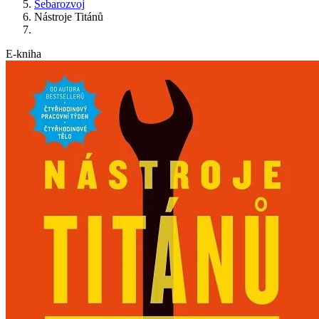
Sebarozvoj
Nástroje Titánů
E-kniha