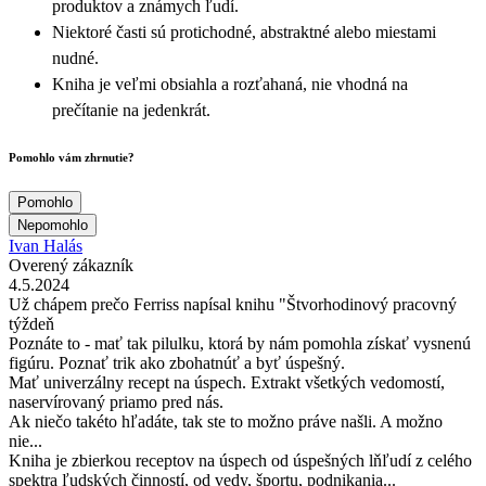
produktov a známych ľudí.
Niektoré časti sú protichodné, abstraktné alebo miestami
nudné.
Kniha je veľmi obsiahla a rozťahaná, nie vhodná na
prečítanie na jedenkrát.
Pomohlo vám zhrnutie?
Pomohlo
Nepomohlo
Ivan Halás
Overený zákazník
4.5.2024
Už chápem prečo Ferriss napísal knihu "Štvorhodinový pracovný
týždeň
Poznáte to - mať tak pilulku, ktorá by nám pomohla získať vysnenú
figúru. Poznať trik ako zbohatnúť a byť úspešný.
Mať univerzálny recept na úspech. Extrakt všetkých vedomostí,
naservírovaný priamo pred nás.
Ak niečo takéto hľadáte, tak ste to možno práve našli. A možno
nie...
Kniha je zbierkou receptov na úspech od úspešných lňľudí z celého
spektra ľudských činností, od vedy, športu, podnikania...