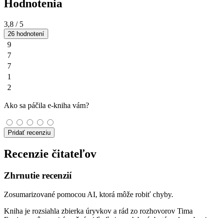
Hodnotenia
3,8
/ 5
26 hodnotení
9
7
7
1
2
Ako sa páčila e-kniha vám?
Pridať recenziu
Recenzie čitateľov
Zhrnutie recenzií
Zosumarizované pomocou AI, ktorá môže robiť chyby.
Kniha je rozsiahla zbierka úryvkov a rád zo rozhovorov Tima