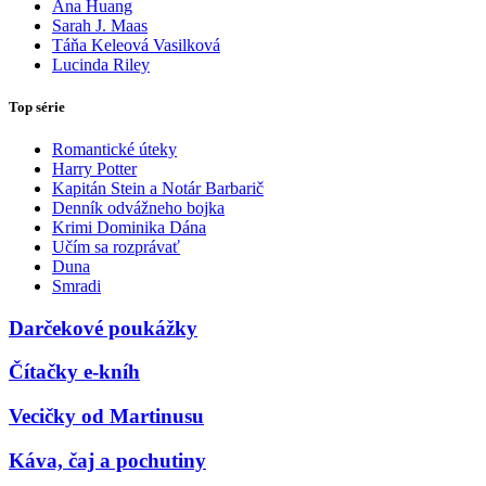
Ana Huang
Sarah J. Maas
Táňa Keleová Vasilková
Lucinda Riley
Top série
Romantické úteky
Harry Potter
Kapitán Stein a Notár Barbarič
Denník odvážneho bojka
Krimi Dominika Dána
Učím sa rozprávať
Duna
Smradi
Darčekové poukážky
Čítačky e-kníh
Vecičky od Martinusu
Káva, čaj a pochutiny