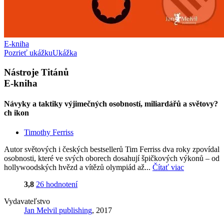
E-kniha
Pozrieť ukážku
Ukážka
Nástroje Titánů
E-kniha
Návyky a taktiky výjimečných osobností, miliardářů a světovy?
ch ikon
Timothy Ferriss
Autor světových i českých bestsellerů Tim Ferriss dva roky zpovídal
osobnosti, které ve svých oborech dosahují špičkových výkonů – od
hollywoodských hvězd a vítězů olympiád až...
Čítať viac
3,8
26 hodnotení
Vydavateľstvo
Jan Melvil publishing
, 2017