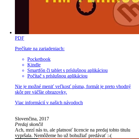
PDF
Prečítate na zariadeniach:
Pocketbook
Kindle
Smartfón či tablet s príslušnou aplikáciou
Počítač s príslušnou aplikáciou
Nie je možné meniť veľkosť písma, formát je preto vhodný
skôr pre väčšie obrazovky.
Viac informácií v
našich návodoch
Slovenčina, 2017
Predaj skončil
Ach, mrzí nás to, ale platnosť licencie na predaj tohto titulu
vypršala. Nemôžeme ho už bohužiaľ predávať :-(