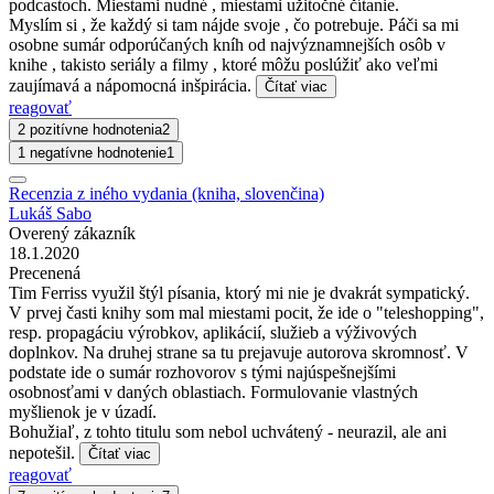
podcastoch. Miestami nudné , miestami užitočné čítanie.
Myslím si , že každý si tam nájde svoje , čo potrebuje. Páči sa mi
osobne sumár odporúčaných kníh od najvýznamnejších osôb v
knihe , takisto seriály a filmy , ktoré môžu poslúžiť ako veľmi
zaujímavá a nápomocná inšpirácia.
Čítať viac
reagovať
2 pozitívne hodnotenia
2
1 negatívne hodnotenie
1
Recenzia z iného vydania (kniha, slovenčina)
Lukáš Sabo
Overený zákazník
18.1.2020
Precenená
Tim Ferriss využil štýl písania, ktorý mi nie je dvakrát sympatický.
V prvej časti knihy som mal miestami pocit, že ide o "teleshopping",
resp. propagáciu výrobkov, aplikácií, služieb a výživových
doplnkov. Na druhej strane sa tu prejavuje autorova skromnosť. V
podstate ide o sumár rozhovorov s tými najúspešnejšími
osobnosťami v daných oblastiach. Formulovanie vlastných
myšlienok je v úzadí.
Bohužiaľ, z tohto titulu som nebol uchvátený - neurazil, ale ani
nepotešil.
Čítať viac
reagovať