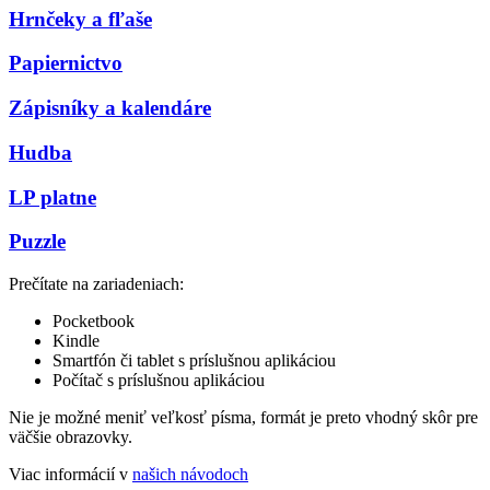
Hrnčeky a fľaše
Papiernictvo
Zápisníky a kalendáre
Hudba
LP platne
Puzzle
Prečítate na zariadeniach:
Pocketbook
Kindle
Smartfón či tablet s príslušnou aplikáciou
Počítač s príslušnou aplikáciou
Nie je možné meniť veľkosť písma, formát je preto vhodný skôr pre
väčšie obrazovky.
Viac informácií v
našich návodoch