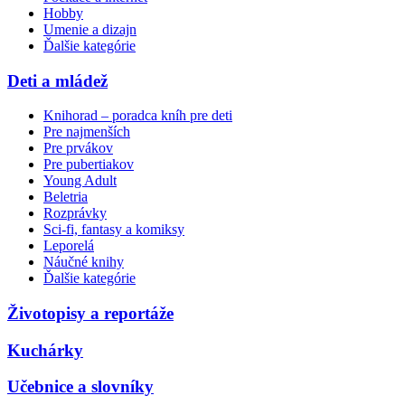
Hobby
Umenie a dizajn
Ďalšie kategórie
Deti a mládež
Knihorad – poradca kníh pre deti
Pre najmenších
Pre prvákov
Pre pubertiakov
Young Adult
Beletria
Rozprávky
Sci-fi, fantasy a komiksy
Leporelá
Náučné knihy
Ďalšie kategórie
Životopisy a reportáže
Kuchárky
Učebnice a slovníky