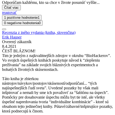
Odporúčam každému, kto sa chce v živote posunúť vyššie...
Čítať viac
reagovať
1 pozitívne hodnotenie
1
0 negatívne hodnotenia
0
Recenzia z iného vydania (kniha, slovenčina)
Erik Hauser
Overený zákazník
8.4.2021
ČESŤ BLÁZNOM!
Tim je jedným z najkvalitnejších zdrojov v okruhu “BioHackerov”.
Vo svojich úspešných knihách poskytuje nâvod k “zlepšeniu
prežívania” na základe svojich bláznivých experimentoch a
bohatých životných skúsenostiach.
Táto kniha je zbierkou
nástrojov/návykov/postojov/skúseností/odporúčaní... “tých
najúspešnejších ľudí sveta”. Uvedené pozatky by však mali
inšpirovať a nemali by sme ich považovť za “šablónu na úspech”.
Pomôcky pre dosahovanie úspechu môžu byt tie isté, ale všetky
úspešné napredovania tvoria “individuálne kombinácie” - ktoré sú
obsahom tejto jedinečnej knihy. Pútavé/zábavné/inšpirujúce pozatky,
ktorá podnecujú k činom.