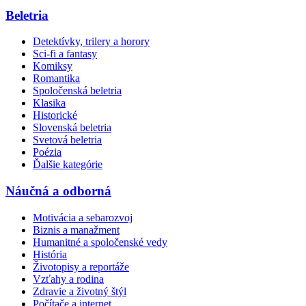
Beletria
Detektívky, trilery a horory
Sci-fi a fantasy
Komiksy
Romantika
Spoločenská beletria
Klasika
Historické
Slovenská beletria
Svetová beletria
Poézia
Ďalšie kategórie
Náučná a odborná
Motivácia a sebarozvoj
Biznis a manažment
Humanitné a spoločenské vedy
História
Životopisy a reportáže
Vzťahy a rodina
Zdravie a životný štýl
Počítače a internet