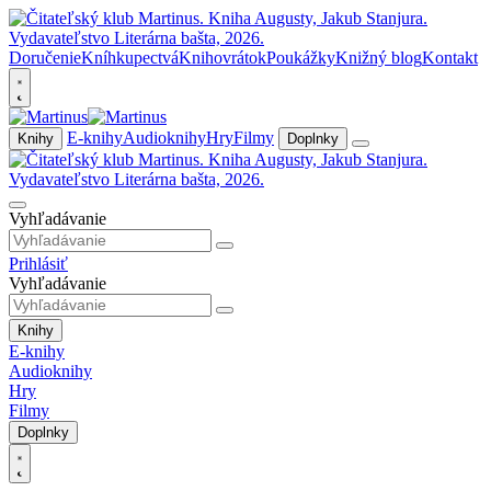
Doručenie
Kníhkupectvá
Knihovrátok
Poukážky
Knižný blog
Kontakt
E-knihy
Audioknihy
Hry
Filmy
Knihy
Doplnky
Vyhľadávanie
Prihlásiť
Vyhľadávanie
Knihy
E-knihy
Audioknihy
Hry
Filmy
Doplnky