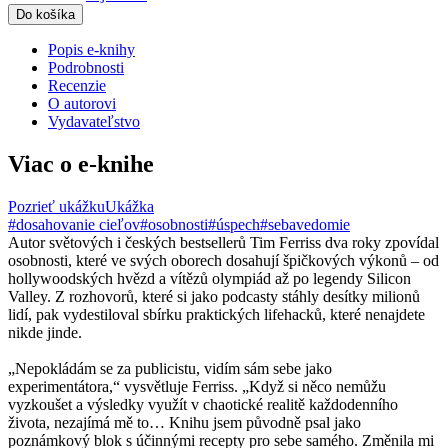
Do košíka
Popis e-knihy
Podrobnosti
Recenzie
O autorovi
Vydavateľstvo
Viac o e-knihe
Pozrieť ukážku
Ukážka
#dosahovanie cieľov
#osobnosti
#úspech
#sebavedomie
Autor světových i českých bestsellerů Tim Ferriss dva roky zpovídal
osobnosti, které ve svých oborech dosahují špičkových výkonů – od
hollywoodských hvězd a vítězů olympiád až po legendy Silicon
Valley. Z rozhovorů, které si jako podcasty stáhly desítky milionů
lidí, pak vydestiloval sbírku praktických lifehacků, které nenajdete
nikde jinde.
„Nepokládám se za publicistu, vidím sám sebe jako
experimentátora,“ vysvětluje Ferriss. „Když si něco nemůžu
vyzkoušet a výsledky využít v chaotické realitě každodenního
života, nezajímá mě to… Knihu jsem původně psal jako
poznámkový blok s účinnými recepty pro sebe samého. Změnila mi