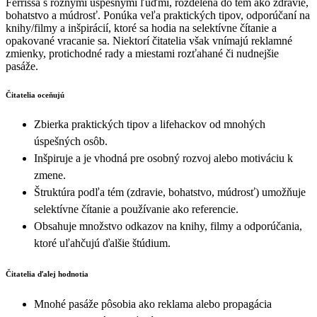
Ferrissa s rôznymi úspešnými ľuďmi, rozdelená do tém ako zdravie,
bohatstvo a múdrosť. Ponúka veľa praktických tipov, odporúčaní na
knihy/filmy a inšpirácií, ktoré sa hodia na selektívne čítanie a
opakované vracanie sa. Niektorí čitatelia však vnímajú reklamné
zmienky, protichodné rady a miestami rozťahané či nudnejšie
pasáže.
Čitatelia oceňujú
Zbierka praktických tipov a lifehackov od mnohých
úspešných osôb.
Inšpiruje a je vhodná pre osobný rozvoj alebo motiváciu k
zmene.
Štruktúra podľa tém (zdravie, bohatstvo, múdrosť) umožňuje
selektívne čítanie a používanie ako referencie.
Obsahuje množstvo odkazov na knihy, filmy a odporúčania,
ktoré uľahčujú ďalšie štúdium.
Čitatelia ďalej hodnotia
Mnohé pasáže pôsobia ako reklama alebo propagácia