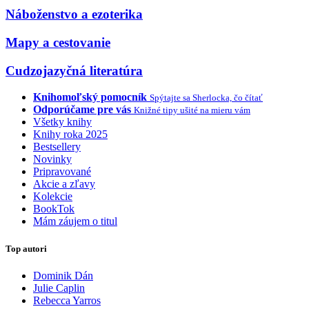
Náboženstvo a ezoterika
Mapy a cestovanie
Cudzojazyčná literatúra
Knihomoľský pomocník
Spýtajte sa Sherlocka, čo čítať
Odporúčame pre vás
Knižné tipy ušité na mieru vám
Všetky knihy
Knihy roka 2025
Bestsellery
Novinky
Pripravované
Akcie a zľavy
Kolekcie
BookTok
Mám záujem o titul
Top autori
Dominik Dán
Julie Caplin
Rebecca Yarros