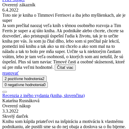
Overený zákazník
6.4.2022
Toto nie je kniha o Timmovi Ferrisovi a iba jeho myšlienkach, ale je
super
Ja som prečítal naozaj veľa kníh s témou osobného rozvoja a Tim
Ferris je super a aj táto kniha. Ak podnikáte alebo chcete, chcete sa
dozvedieť, ako pristupujú úspešní ľudia k životu, tak je to určite
kniha pre vás. Ja som ju čítal dlho, lebo som si prečítal pár lekcií,
pomedzi inú knihu a tak ako sa mi chcelo a ako som mal na to
náladu a tak to bolo pre mňa super. Určite sa k niektorým častiam
vrátim, lebo je tam veľa osobností, o ktorých som ani netušil, že sú
úspešní. Plus sú tam naviac Timové časti a osobné skúsenosti, ktoré
sú pre mňa veľmi hodnotné.
Čítať viac
reagovať
2 pozitívne hodnotenia
2
0 negatívne hodnotenia
0
Recenzia z iného vydania (kniha, slovenčina)
Katarína Rusnáková
Overený nákup
3.3.2022
Skvelý darček
Knihu som kúpila priateľovi na inšpiráciu a motiváciu k vlastnému
podnikaniu, ale pustili sme sa do nej obaja a doslova sa o ňu bijeme.