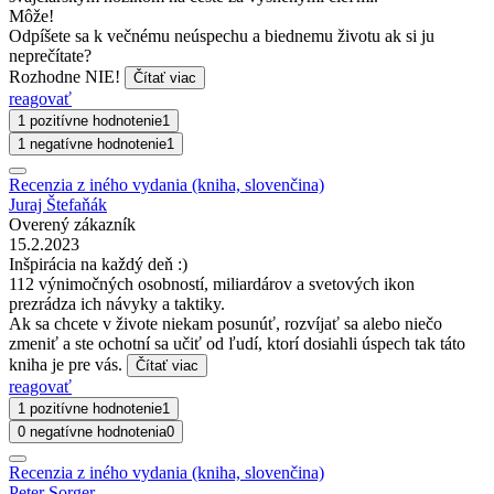
Môže!
Odpíšete sa k večnému neúspechu a biednemu životu ak si ju
neprečítate?
Rozhodne NIE!
Čítať viac
reagovať
1 pozitívne hodnotenie
1
1 negatívne hodnotenie
1
Recenzia z iného vydania (kniha, slovenčina)
Juraj Štefaňák
Overený zákazník
15.2.2023
Inšpirácia na každý deň :)
112 výnimočných osobností, miliardárov a svetových ikon
prezrádza ich návyky a taktiky.
Ak sa chcete v živote niekam posunúť, rozvíjať sa alebo niečo
zmeniť a ste ochotní sa učiť od ľudí, ktorí dosiahli úspech tak táto
kniha je pre vás.
Čítať viac
reagovať
1 pozitívne hodnotenie
1
0 negatívne hodnotenia
0
Recenzia z iného vydania (kniha, slovenčina)
Peter Sorger