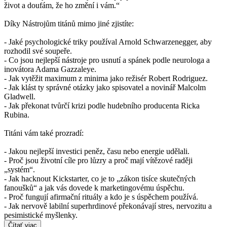
život a doufám, že ho změní i vám.“
Díky Nástrojům titánů mimo jiné zjistíte:
- Jaké psychologické triky používal Arnold Schwarzenegger, aby
rozhodil své soupeře.
- Co jsou nejlepší nástroje pro usnutí a spánek podle neurologa a
inovátora Adama Gazzaleye.
- Jak vytěžit maximum z minima jako režisér Robert Rodriguez.
- Jak klást ty správné otázky jako spisovatel a novinář Malcolm
Gladwell.
- Jak překonat tvůrčí krizi podle hudebního producenta Ricka
Rubina.
Titáni vám také prozradí:
- Jakou nejlepší investici peněz, času nebo energie udělali.
- Proč jsou životní cíle pro lůzry a proč mají vítězové raději
„systém“.
- Jak hacknout Kickstarter, co je to „zákon tisíce skutečných
fanoušků“ a jak vás dovede k marketingovému úspěchu.
- Proč fungují afirmační rituály a kdo je s úspěchem používá.
- Jak nervově labilní superhrdinové překonávají stres, nervozitu a
pesimistické myšlenky.
Čítať viac