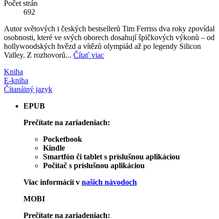
Počet strán
692
Autor světových i českých bestsellerů Tim Ferriss dva roky zpovídal
osobnosti, které ve svých oborech dosahují špičkových výkonů – od
hollywoodských hvězd a vítězů olympiád až po legendy Silicon
Valley. Z rozhovorů...
Čítať viac
Kniha
E-kniha
Čítaná
iný jazyk
EPUB
Prečítate na zariadeniach:
Pocketbook
Kindle
Smartfón či tablet s príslušnou aplikáciou
Počítač s príslušnou aplikáciou
Viac informácií v
našich návodoch
MOBI
Prečítate na zariadeniach: