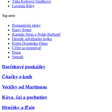
Táňa Keleová Vasilková
Lucinda Riley
Top série
Romantické úteky
Harry Potter
Kapitán Stein a Notár Barbarič
Denník odvážneho bojka
Krimi Dominika Dána
Učím sa rozprávať
Duna
Smradi
Darčekové poukážky
Čítačky e-kníh
Vecičky od Martinusu
Káva, čaj a pochutiny
Hrnčeky a fľaše