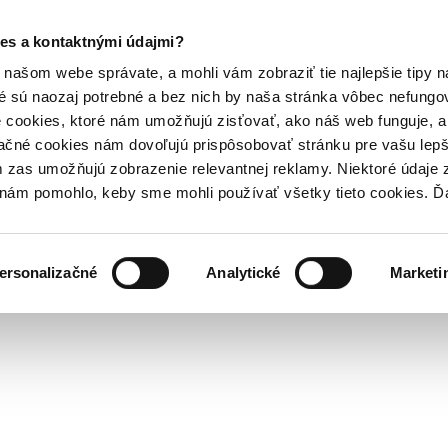
es a kontaktnými údajmi?
našom webe správate, a mohli vám zobraziť tie najlepšie tipy n
é sú naozaj potrebné a bez nich by naša stránka vôbec nefung
 cookies, ktoré nám umožňujú zisťovať, ako náš web funguje, a 
ačné cookies nám dovoľujú prispôsobovať stránku pre vašu lepši
zas umožňujú zobrazenie relevantnej reklamy. Niektoré údaje z
y nám pomohlo, keby sme mohli používať všetky tieto cookies. 
ersonalizačné
Analytické
Marketi