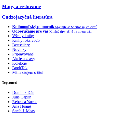
Mapy a cestovanie
Cudzojazyčná literatúra
Knihomoľský pomocník
Spýtajte sa Sherlocka, čo čítať
Odporúčame pre vás
Knižné tipy ušité na mieru vám
Všetky knihy
Knihy roka 2025
Bestsellery
Novinky
Pripravované
Akcie a zľavy
Kolekcie
BookTok
Mám záujem o titul
Top autori
Dominik Dán
Julie Caplin
Rebecca Yarros
Ana Huang
Sarah J. Maas