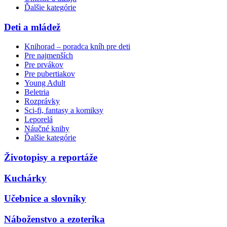
Ďalšie kategórie
Deti a mládež
Knihorad – poradca kníh pre deti
Pre najmenších
Pre prvákov
Pre pubertiakov
Young Adult
Beletria
Rozprávky
Sci-fi, fantasy a komiksy
Leporelá
Náučné knihy
Ďalšie kategórie
Životopisy a reportáže
Kuchárky
Učebnice a slovníky
Náboženstvo a ezoterika