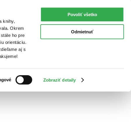
Povoliť všetko
a knihy,
ovala. Okrem
Odmietnuť
stále ho pre
u orientáciu.
dieľame aj s
Ďakujeme!
ngové
Zobraziť detaily