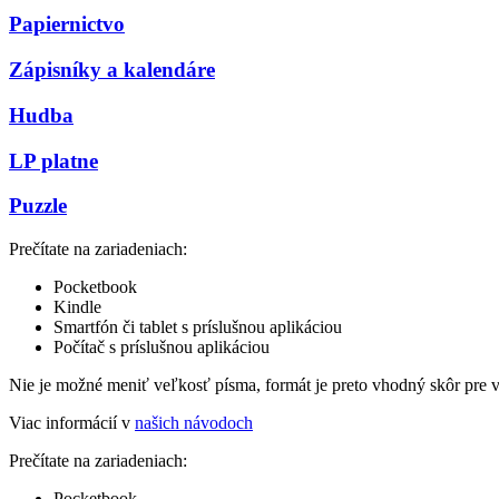
Papiernictvo
Zápisníky a kalendáre
Hudba
LP platne
Puzzle
Prečítate na zariadeniach:
Pocketbook
Kindle
Smartfón či tablet s príslušnou aplikáciou
Počítač s príslušnou aplikáciou
Nie je možné meniť veľkosť písma, formát je preto vhodný skôr pre 
Viac informácií v
našich návodoch
Prečítate na zariadeniach:
Pocketbook