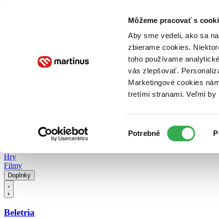
Doručenie
Kníhkupectvá
Knihovrátok
Poukážky
Knižný blog
Kontakt
Môžeme pracovať s cooki
Aby sme vedeli, ako sa na 
zbierame cookies. Niektor
E-knihy
Audioknihy
Hry
Filmy
Knihy
Doplnky
toho používame analytické
vás zlepšovať. Personaliz
Vyhľadávanie
Marketingové cookies nám 
tretími stranami. Veľmi b
Prihlásiť
Vyhľadávanie
Výber
Knihy
Potrebné
P
súhlasu
E-knihy
Audioknihy
Hry
Filmy
Doplnky
Beletria