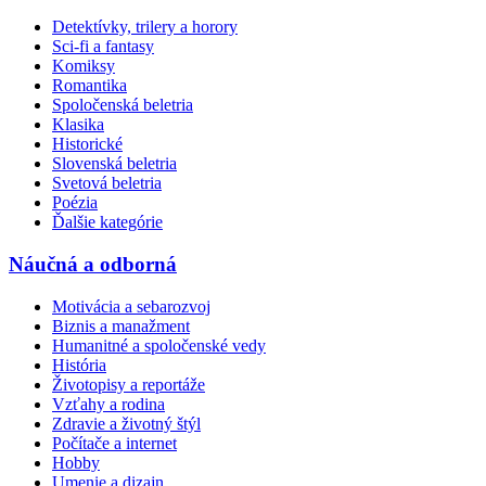
Detektívky, trilery a horory
Sci-fi a fantasy
Komiksy
Romantika
Spoločenská beletria
Klasika
Historické
Slovenská beletria
Svetová beletria
Poézia
Ďalšie kategórie
Náučná a odborná
Motivácia a sebarozvoj
Biznis a manažment
Humanitné a spoločenské vedy
História
Životopisy a reportáže
Vzťahy a rodina
Zdravie a životný štýl
Počítače a internet
Hobby
Umenie a dizajn