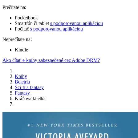
Prečítate na:
Pocketbook
Smartfón či tablet
s podporovanou aplikáciou
Počítač
s podporovanou aplikáciou
Neprečítate na:
Kindle
Ako čítať e-knihy zabezpečené cez Adobe DRM?
Knihy
Beletria
Sci-fi a fantasy
Fantasy
Kráľova klietka