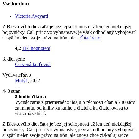
Všetko zhorí
Victoria Aveyard
Z Bleskového dievčaťa je bez jej schopnosti už len tieň niekdajšej
bojovníčky. Cal, princ vo vyhnanstve, je však odhodlaný vybojovať
si späť nielen svoje právo na trón, ale...
Čítať viac
4,2
114 hodnotení
3. diel série
Červená kráľovná
Vydavateľstvo
Motýľ
, 2022
448 strán
8 hodín čítania
Vychádzame z priemerného údaju o rýchlosti čítania 230 slov
za minútu, od knihy ku knihe a čitateľa ku čitateľovi sa to
však môže líšiť.
Z Bleskového dievčaťa je bez jej schopnosti už len tieň niekdajšej
bojovníčky. Cal, princ vo vyhnanstve, je však odhodlaný vybojovať
si späť nielen svoje právo na trón, ale znova chce získať aj srdce