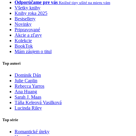
Odporúčame pre vás
Knižné tipy ušité na mieru vám
Všetky knihy
Knihy roka 2025
Bestsellery
Novinky
Pripravované
Akcie a zľavy
Kolekcie
BookTok
Mám záujem o titul
Top autori
Dominik Dán
Julie Caplin
Rebecca Yarros
Ana Huang
Sarah J. Maas
Táňa Keleová Vasilková
Lucinda Riley
Top série
Romantické úteky