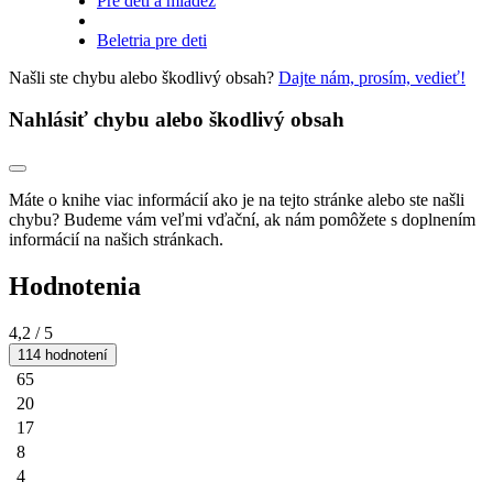
Pre deti a mládež
Beletria pre deti
Našli ste chybu alebo škodlivý obsah?
Dajte nám, prosím, vedieť!
Nahlásiť chybu alebo škodlivý obsah
Máte o knihe viac informácií ako je na tejto stránke alebo ste našli
chybu? Budeme vám veľmi vďační, ak nám pomôžete s doplnením
informácií na našich stránkach.
Hodnotenia
4,2
/ 5
114 hodnotení
65
20
17
8
4