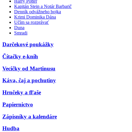
Harry Potter
Kapitán Stein a Notár Barbarič
Denník odvážneho bojka
Krimi Dominika Dána
Učím sa rozprávať
Duna
Smradi
Darčekové poukážky
Čítačky e-kníh
Vecičky od Martinusu
Káva, čaj a pochutiny
Hrnčeky a fľaše
Papiernictvo
Zápisníky a kalendáre
Hudba