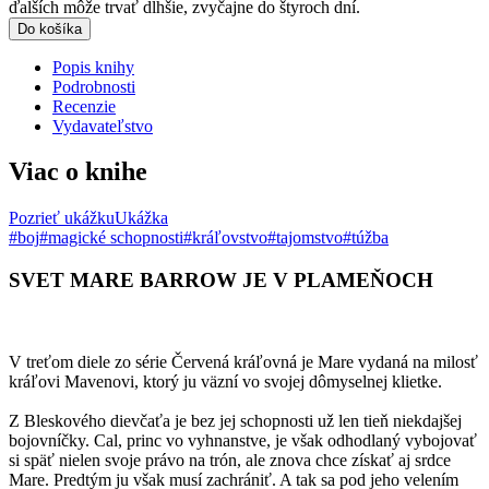
ďalších môže trvať dlhšie, zvyčajne do štyroch dní.
Do košíka
Popis knihy
Podrobnosti
Recenzie
Vydavateľstvo
Viac o knihe
Pozrieť ukážku
Ukážka
#boj
#magické schopnosti
#kráľovstvo
#tajomstvo
#túžba
SVET MARE BARROW JE V PLAMEŇOCH
V treťom diele zo série Červená kráľovná je Mare vydaná na milosť
kráľovi Mavenovi, ktorý ju väzní vo svojej dômyselnej klietke.
Z Bleskového dievčaťa je bez jej schopnosti už len tieň niekdajšej
bojovníčky. Cal, princ vo vyhnanstve, je však odhodlaný vybojovať
si späť nielen svoje právo na trón, ale znova chce získať aj srdce
Mare. Predtým ju však musí zachrániť. A tak sa pod jeho velením