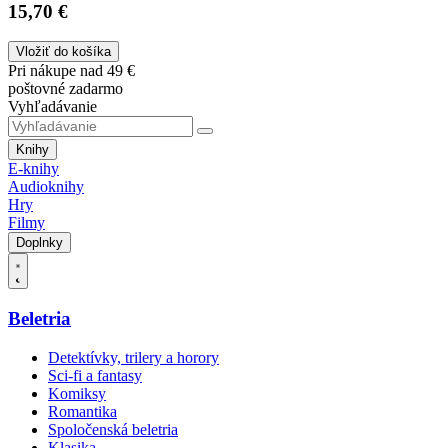
15,70 €
Vložiť do košíka
Pri nákupe nad 49 €
poštovné zadarmo
Vyhľadávanie
Knihy
E-knihy
Audioknihy
Hry
Filmy
Doplnky
Beletria
Detektívky, trilery a horory
Sci-fi a fantasy
Komiksy
Romantika
Spoločenská beletria
Klasika