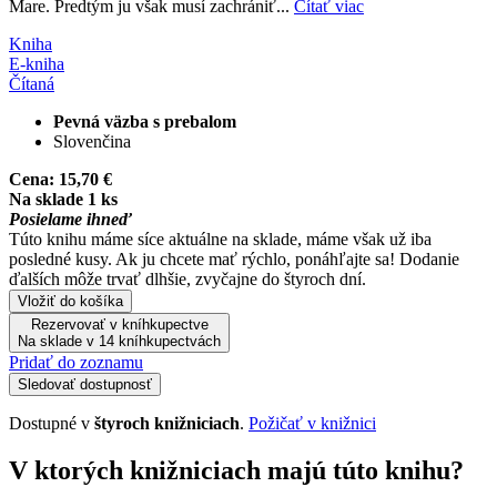
Mare. Predtým ju však musí zachrániť...
Čítať viac
Kniha
E-kniha
Čítaná
Pevná väzba s prebalom
Slovenčina
Cena:
15,70 €
Na sklade 1 ks
Posielame ihneď
Túto knihu máme síce aktuálne na sklade, máme však už iba
posledné kusy. Ak ju chcete mať rýchlo, ponáhľajte sa! Dodanie
ďalších môže trvať dlhšie, zvyčajne do štyroch dní.
Vložiť do košíka
Rezervovať v kníhkupectve
Na sklade v 14 kníhkupectvách
Pridať do zoznamu
Sledovať dostupnosť
Dostupné v
štyroch knižniciach
.
Požičať v knižnici
V ktorých knižniciach majú túto knihu?