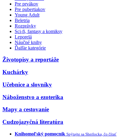
Pre prvákov
Pre pubertiakov
Young Adult
Beletria
Rozprávky
Sci-fi, fantasy a komiksy
Leporelá
Náučné knihy
Ďalšie kategórie
Životopisy a reportáže
Kuchárky
Učebnice a slovníky
Náboženstvo a ezoterika
Mapy a cestovanie
Cudzojazyčná literatúra
Knihomoľský pomocník
Spýtajte sa Sherlocka, čo čítať