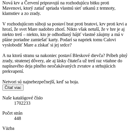
Nová krv a Červení pripravujú na rozhodujúcu bitku proti
Mavenovi, ktorý zatiaľ spriada vlastnú sieť utkanú z temnoty,
klamstiev a zo zrady.
V rozhodujúcom súboji sa postaví brat proti bratovi, krv proti krvi a
hrozí, že svet Mare nadobro zhorí. Nikto však netuší, že v hre je aj
niekto tretí – niekto, kto je odhodlaný hájiť vlastné záujmy a má v
pláne poriadne zamiešať karty. Podarí sa napriek tomu Calovi
vyslobodiť Mare a získať si jej srdce?
A na ktorú stranu sa nakoniec postaví Bleskové dievča? Príbeh plný
zrady, stratenej dôvery, ale aj lásky čitateľa už tretí raz vtiahne do
napínavého deja plného neočakávaných zvratov a strhujúcich
prekvapení.
Netvori sú najnebezpečnejší, keď sa boja.
Čítať viac
Naše katalógové číslo
1702233
Počet strán
448
Väzba