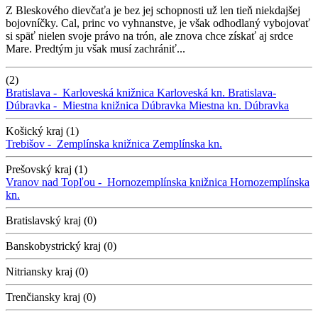
Z Bleskového dievčaťa je bez jej schopnosti už len tieň niekdajšej
bojovníčky. Cal, princ vo vyhnanstve, je však odhodlaný vybojovať
si späť nielen svoje právo na trón, ale znova chce získať aj srdce
Mare. Predtým ju však musí zachrániť...
(2)
Bratislava -
Karloveská knižnica
Karloveská kn.
Bratislava-
Dúbravka -
Miestna knižnica Dúbravka
Miestna kn. Dúbravka
Košický kraj (1)
Trebišov -
Zemplínska knižnica
Zemplínska kn.
Prešovský kraj (1)
Vranov nad Topľou -
Hornozemplínska knižnica
Hornozemplínska
kn.
Bratislavský kraj (0)
Banskobystrický kraj (0)
Nitriansky kraj (0)
Trenčiansky kraj (0)