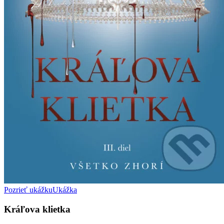
Pozrieť ukážku
Ukážka
Kráľova klietka