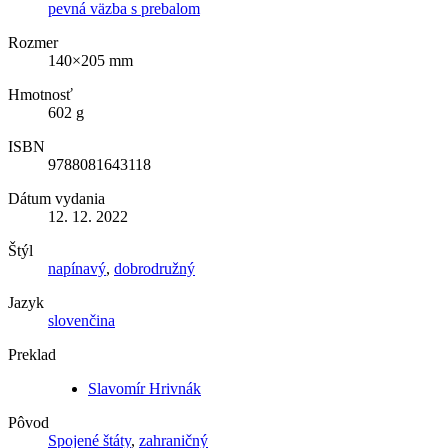
pevná väzba s prebalom
Rozmer
140×205 mm
Hmotnosť
602 g
ISBN
9788081643118
Dátum vydania
12. 12. 2022
Štýl
napínavý
,
dobrodružný
Jazyk
slovenčina
Preklad
Slavomír Hrivnák
Pôvod
Spojené štáty
,
zahraničný