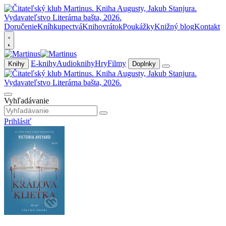
Doručenie
Kníhkupectvá
Knihovrátok
Poukážky
Knižný blog
Kontakt
E-knihy
Audioknihy
Hry
Filmy
Knihy
Doplnky
Vyhľadávanie
Prihlásiť