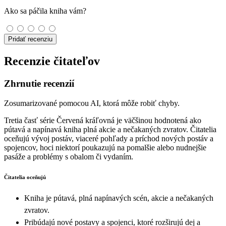
Ako sa páčila kniha vám?
Pridať recenziu
Recenzie čitateľov
Zhrnutie recenzií
Zosumarizované pomocou AI, ktorá môže robiť chyby.
Tretia časť série Červená kráľovná je väčšinou hodnotená ako
pútavá a napínavá kniha plná akcie a nečakaných zvratov. Čitatelia
oceňujú vývoj postáv, viaceré pohľady a príchod nových postáv a
spojencov, hoci niektorí poukazujú na pomalšie alebo nudnejšie
pasáže a problémy s obalom či vydaním.
Čitatelia oceňujú
Kniha je pútavá, plná napínavých scén, akcie a nečakaných
zvratov.
Pribúdajú nové postavy a spojenci, ktoré rozširujú dej a