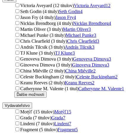
Victoria Aveyard (12 titulov)
Victoria Aveyard
12
Seth Godin (4 tituly)
Seth Godin
4
Jason Fry (4 tituly)
Jason Fry
4
Nicklas Brendborg (4 tituly)
Nicklas Brendborg
4
Martin Oliver (3 tituly)
Martin Oliver
3
Michael Punke (3 tituly)
Michael Punke
3
Chris Clearfield (3 tituly)
Chris Clearfield
3
András Tilcsik (3 tituly)
András Tilcsik
3
TJ Klune (3 tituly)
TJ Klune
3
Genoveva Dimova (3 tituly)
Genoveva Dimova
3
Ginoveva Dimova (3 tituly)
Ginoveva Dimova
3
China Miéville (2 tituly)
China Miéville
2
Celeste Buckingham (2 tituly)
Celeste Buckingham
2
Keanu Reeves (2 tituly)
Keanu Reeves
2
Catherynne M. Valente (1 titul)
Catherynne M. Valente
1
Ďalšie možnosti
Vydavateľstvo
Motýľ (15 titulov)
Motýľ
15
Grada (7 titulov)
Grada
7
Lindeni (7 titulov)
Lindeni
7
Fragment (5 titulov)
Fragment
5