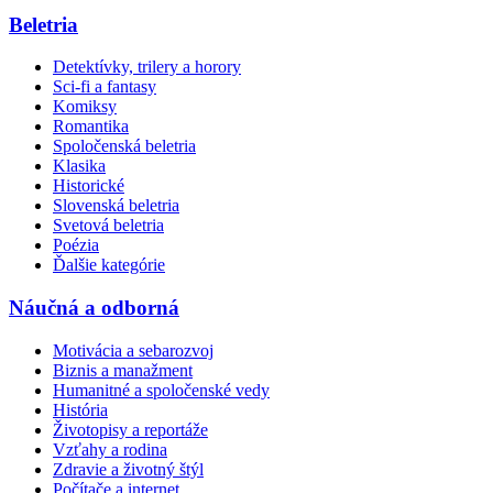
Beletria
Detektívky, trilery a horory
Sci-fi a fantasy
Komiksy
Romantika
Spoločenská beletria
Klasika
Historické
Slovenská beletria
Svetová beletria
Poézia
Ďalšie kategórie
Náučná a odborná
Motivácia a sebarozvoj
Biznis a manažment
Humanitné a spoločenské vedy
História
Životopisy a reportáže
Vzťahy a rodina
Zdravie a životný štýl
Počítače a internet