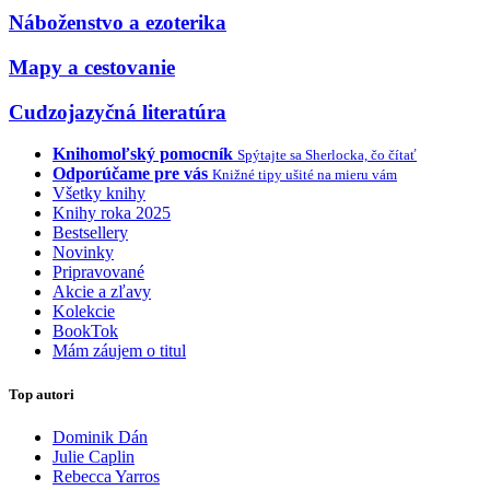
Náboženstvo a ezoterika
Mapy a cestovanie
Cudzojazyčná literatúra
Knihomoľský pomocník
Spýtajte sa Sherlocka, čo čítať
Odporúčame pre vás
Knižné tipy ušité na mieru vám
Všetky knihy
Knihy roka 2025
Bestsellery
Novinky
Pripravované
Akcie a zľavy
Kolekcie
BookTok
Mám záujem o titul
Top autori
Dominik Dán
Julie Caplin
Rebecca Yarros