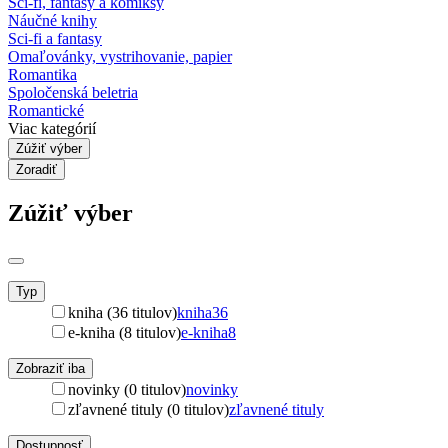
Sci-fi, fantasy a komiksy
Náučné knihy
Sci-fi a fantasy
Omaľovánky, vystrihovanie, papier
Romantika
Spoločenská beletria
Romantické
Viac kategórií
Zúžiť výber
Zoradiť
Zúžiť výber
Typ
kniha (36 titulov)
kniha
36
e-kniha (8 titulov)
e-kniha
8
Zobraziť iba
novinky (0 titulov)
novinky
zľavnené tituly (0 titulov)
zľavnené tituly
Dostupnosť