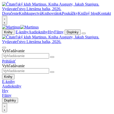
Doručenie
Kníhkupectvá
Knihovrátok
Poukážky
Knižný blog
Kontakt
E-knihy
Audioknihy
Hry
Filmy
Knihy
Doplnky
Vyhľadávanie
Prihlásiť
Vyhľadávanie
Knihy
E-knihy
Audioknihy
Hry
Filmy
Doplnky