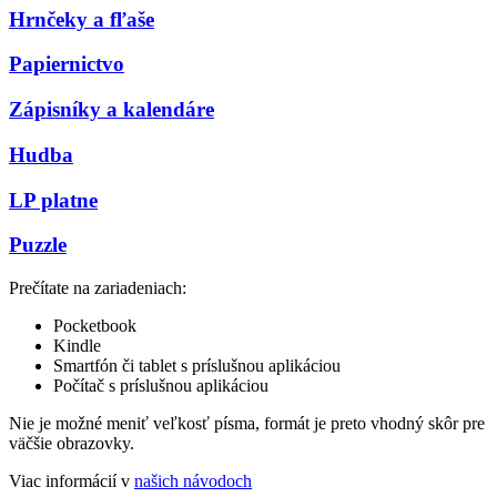
Hrnčeky a fľaše
Papiernictvo
Zápisníky a kalendáre
Hudba
LP platne
Puzzle
Prečítate na zariadeniach:
Pocketbook
Kindle
Smartfón či tablet s príslušnou aplikáciou
Počítač s príslušnou aplikáciou
Nie je možné meniť veľkosť písma, formát je preto vhodný skôr pre
väčšie obrazovky.
Viac informácií v
našich návodoch