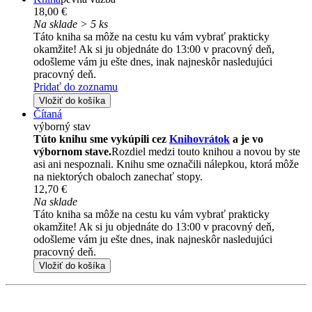
18,00 €
Na sklade > 5 ks
Táto kniha sa môže na cestu ku vám vybrať prakticky
okamžite! Ak si ju objednáte do 13:00 v pracovný deň,
odošleme vám ju ešte dnes, inak najneskôr nasledujúci
pracovný deň.
Pridať do zoznamu
Vložiť do košíka
Čítaná
výborný stav
Túto knihu sme vykúpili cez
Knihovrátok
a je vo
výbornom stave.
Rozdiel medzi touto knihou a novou by ste
asi ani nespoznali. Knihu sme označili nálepkou, ktorá môže
na niektorých obaloch zanechať stopy.
12,70 €
Na sklade
Táto kniha sa môže na cestu ku vám vybrať prakticky
okamžite! Ak si ju objednáte do 13:00 v pracovný deň,
odošleme vám ju ešte dnes, inak najneskôr nasledujúci
pracovný deň.
Vložiť do košíka