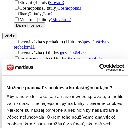
Slovart (3 tituly)
Slovart
3
Cosmopolis (3 tituly)
Cosmopolis
3
Ikar (2 tituly)
Ikar
2
Metafora (2 tituly)
Metafora
2
Ďalšie možnosti
Väzba
pevná väzba s prebalom (11 titulov)
pevná väzba s
prebalom
11
pevná väzba (9 titulov)
pevná väzba
9
brožovaná väzba (9 titulov)
brožovaná väzba
9
Formát
E-kniha: PDF (8 titulov)
E-kniha: PDF
8
E-kniha: EPUB (8 titulov)
E-kniha: EPUB
8
E-kniha: MOBI (8 titulov)
E-kniha: MOBI
8
Môžeme pracovať s cookies a kontaktnými údajmi?
Aby sme vedeli, ako sa na našom webe správate, a mohli
Zúžiť výber
vám zobraziť tie najlepšie tipy na knihy, zbierame cookies.
Zoradiť
Niektoré sú naozaj potrebné a bez nich by naša stránka
vôbec nefungovala. Okrem toho používame analytické
cookies, ktoré nám umožňujú zisťovať, ako náš web