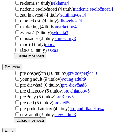
reklama (4 tituly)
reklama
4
riadenie spoločnosti (4 tituly)
riadenie spoločnosti
4
zaujímavosti (4 tituly)
zaujímavosti
4
dlhovekosť (4 tituly)
dlhovekosť
4
marketing (4 tituly)
marketing
4
zvieratá (3 tituly)
zvieratá
3
dinosaury (3 tituly)
dinosaury
3
moc (3 tituly)
moc
3
láska (3 tituly)
láska
3
Ďalšie možnosti
Pre koho
pre dospelých (16 titulov)
pre dospelých
16
young adult (9 titulov)
young adult
9
pre dievčatá (6 titulov)
pre dievčatá
6
pre chlapcov (5 titulov)
pre chlapcov
5
pre ženy (5 titulov)
pre ženy
5
pre deti (5 titulov)
pre deti
5
pre podnikateľov (4 tituly)
pre podnikateľov
4
new adult (3 tituly)
new adult
3
Ďalšie možnosti
Autor