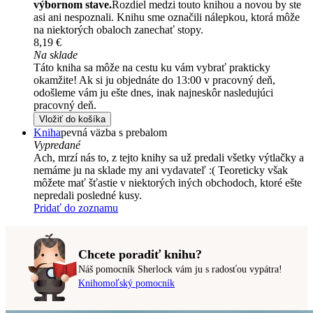
výbornom stave.
Rozdiel medzi touto knihou a novou by ste
asi ani nespoznali. Knihu sme označili nálepkou, ktorá môže
na niektorých obaloch zanechať stopy.
8,19 €
Na sklade
Táto kniha sa môže na cestu ku vám vybrať prakticky
okamžite! Ak si ju objednáte do 13:00 v pracovný deň,
odošleme vám ju ešte dnes, inak najneskôr nasledujúci
pracovný deň.
Vložiť do košíka
Kniha
pevná väzba s prebalom
Vypredané
Ach, mrzí nás to, z tejto knihy sa už predali všetky výtlačky a
nemáme ju na sklade my ani vydavateľ :( Teoreticky však
môžete mať šťastie v niektorých iných obchodoch, ktoré ešte
nepredali posledné kusy.
Pridať do zoznamu
Chcete poradiť knihu?
Náš pomocník Sherlock vám ju s radosťou vypátra!
Knihomoľský pomocník