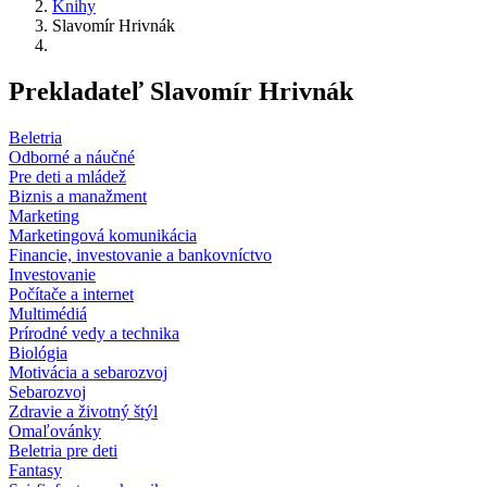
Knihy
Slavomír Hrivnák
Prekladateľ Slavomír Hrivnák
Beletria
Odborné a náučné
Pre deti a mládež
Biznis a manažment
Marketing
Marketingová komunikácia
Financie, investovanie a bankovníctvo
Investovanie
Počítače a internet
Multimédiá
Prírodné vedy a technika
Biológia
Motivácia a sebarozvoj
Sebarozvoj
Zdravie a životný štýl
Omaľovánky
Beletria pre deti
Fantasy