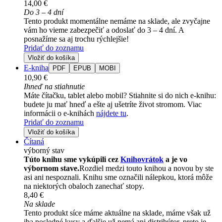
14,00 €
Do 3 – 4 dní
Tento produkt momentálne nemáme na sklade, ale zvyčajne
vám ho vieme zabezpečiť a odoslať do 3 – 4 dní. A
posnažíme sa aj trochu rýchlejšie!
Pridať do zoznamu
Vložiť do košíka
E-kniha
PDF
EPUB
MOBI
10,90 €
Ihneď na stiahnutie
Máte čítačku, tablet alebo mobil? Stiahnite si do nich e-knihu:
budete ju mať hneď a ešte aj ušetríte život stromom. Viac
informácii o e-knihách
nájdete tu
.
Pridať do zoznamu
Vložiť do košíka
Čítaná
výborný stav
Túto knihu sme vykúpili cez
Knihovrátok
a je vo
výbornom stave.
Rozdiel medzi touto knihou a novou by ste
asi ani nespoznali. Knihu sme označili nálepkou, ktorá môže
na niektorých obaloch zanechať stopy.
8,40 €
Na sklade
Tento produkt síce máme aktuálne na sklade, máme však už
iba posledné kusy a ďalšie už nemá ani distribútor, preto je