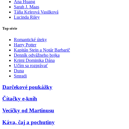
Ana Huang
Sarah J. Maas
Táňa Keleová Vasilková
Lucinda Riley
Top série
Romantické úteky
Harry Potter
Kapitán Stein a Notár Barbarič
Denník odvážneho bojka
Krimi Dominika Dána
Učím sa rozprávať
Duna
Smradi
Darčekové poukážky
Čítačky e-kníh
Vecičky od Martinusu
Káva, čaj a pochutiny