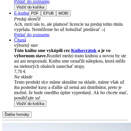
Pridať do zoznamu
Vložiť do košíka
E-kniha
PDF
EPUB
MOBI
Predaj skončil
Ach, mrzí nás to, ale platnosť licencie na predaj tohto titulu
vypršala. Nemôžeme ho už bohužiaľ predávať :-(
Pridať do zoznamu
Čítaná
výborný stav
Túto knihu sme vykúpili cez
Knihovrátok
a je vo
výbornom stave.
Rozdiel medzi touto knihou a novou by ste
asi ani nespoznali. Knihu sme označili nálepkou, ktorá môže
na niektorých obaloch zanechať stopy.
7,70 €
Na sklade
Tento produkt síce máme aktuálne na sklade, máme však už
iba posledné kusy a ďalšie už nemá ani distribútor, preto je
možné, že bude onedlho úplne vypredaný. Ak ho chcete mať,
ponáhľajte sa!
Vložiť do košíka
Ďalšie formáty