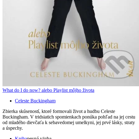
What do I do now? alebo Playlist môjho života
Celeste Buckingham
Zbierka skúseností, ktoré formovali život a hudbu Celeste
Buckingham. V tridsiatich spomienkach ponúka pohľad na jej cestu
od mladého dievčaťa k sebavedomej umelkyni, jej prvé lásky, straty
a úspechy.
Kniha
pevná väzba