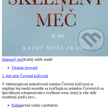
Sklenený meč
Každý môže zradiť
Victoria Aveyard
2. diel série
Červená kráľovná
V elektrizujúcom pokračovaní románu Červená kráľovná sa
stupňuje boj medzi neustále sa zväčšujúcou armádou Červených so
špeciálnymi schopnosťami a zvyškom sveta, ktorý je ešte stále
rozdelený podľa krvi...
Kniha
pevná väzba s prebalom