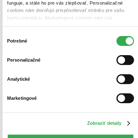
funguje, a stále ho pre vás zlepšovať. Personalizačné
Bestsellery
cookies nám dovoľujú prispôsobovať stránku pre vašu
Top hodnotené
lepšiu orientáciu. Marketingové cookies nám zas
Novinky
Najdrahšie
umožňujú zobrazenie relevantnej reklamy. Niektoré údaje
Najlacnejšie
zdieľame aj s tretími stranami. Veľmi by nám pomohlo,
Výber
Najvyššia zľava
keby sme mohli používať všetky tieto cookies. Ďakujeme!
Potrebné
súhlasu
Personalizačné
Analytické
Marketingové
Zobraziť detaily