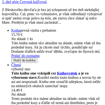
3. diel série
Červená kráľovná
Z Bleskového dievčaťa je bez jej schopnosti už len tieň niekdajšej
bojovníčky. Cal, princ vo vyhnanstve, je však odhodlaný vybojovať
si späť nielen svoje právo na trón, ale znova chce získať aj srdce
Mare. Predtým ju však musí zachrániť...
Kniha
pevná väzba s prebalom
15,70 €
Na sklade 1 ks
Túto knihu máme síce aktuálne na sklade, máme však už iba
posledné kusy. Ak ju chcete mať rýchlo, ponáhľajte sa!
Dodanie ďalších môže trvať dlhšie, zvyčajne do štyroch dní.
Pridať do zoznamu
Vložiť do košíka
Čítaná
výborný stav
Túto knihu sme vykúpili cez
Knihovrátok
a je vo
výbornom stave.
Rozdiel medzi touto knihou a novou by ste
asi ani nespoznali. Knihu sme označili nálepkou, ktorá môže
na niektorých obaloch zanechať stopy.
14,40 €
Na sklade
Tento produkt síce máme aktuálne na sklade, máme však už
iba posledné kusy a ďalšie už nemá ani distribútor, preto je