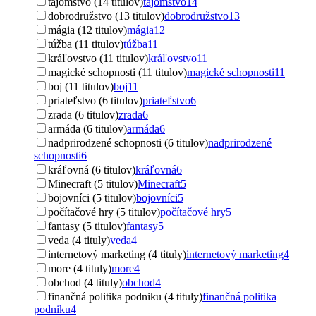
tajomstvo (14 titulov)
tajomstvo
14
dobrodružstvo (13 titulov)
dobrodružstvo
13
mágia (12 titulov)
mágia
12
túžba (11 titulov)
túžba
11
kráľovstvo (11 titulov)
kráľovstvo
11
magické schopnosti (11 titulov)
magické schopnosti
11
boj (11 titulov)
boj
11
priateľstvo (6 titulov)
priateľstvo
6
zrada (6 titulov)
zrada
6
armáda (6 titulov)
armáda
6
nadprirodzené schopnosti (6 titulov)
nadprirodzené
schopnosti
6
kráľovná (6 titulov)
kráľovná
6
Minecraft (5 titulov)
Minecraft
5
bojovníci (5 titulov)
bojovníci
5
počítačové hry (5 titulov)
počítačové hry
5
fantasy (5 titulov)
fantasy
5
veda (4 tituly)
veda
4
internetový marketing (4 tituly)
internetový marketing
4
more (4 tituly)
more
4
obchod (4 tituly)
obchod
4
finančná politika podniku (4 tituly)
finančná politika
podniku
4