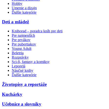
Hobby
Umenie a dizajn
Ďalšie kategórie
Deti a mládež
Knihorad – poradca kníh pre deti
Pre najmenších
Pre prvákov
Pre pubertiakov
Young Adult
Beletria
Rozprávky
Sci-fi, fantasy a komiksy
Leporelá
Náučné knihy
Ďalšie kategórie
Životopisy a reportáže
Kuchárky
Učebnice a slovníky