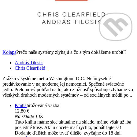
Kolaps
Prečo naše systémy zlyhajú a čo s tým dokážeme urobiť?
András Tilcsik
Chris Clearfield
Zrážka v systéme metra Washingtonu D.C. Neúmyselné
predávkovanie v najmodernejšej nemocnici. Spečené sviatočné
jedlo. Prelomový pohľad na to, ako zložitosť spôsobuje zlyhanie vo
všetkých druhoch moderných systémov – od sociálnych médií po...
Kniha
brožovaná väzba
12,80 €
Na sklade 1 ks
Túto knihu máme síce aktuálne na sklade, máme však už iba
posledné kusy. Ak ju chcete mať rýchlo, ponáhľajte sa!
Dodanie ďalších môže trvať dlhšie, zvyčajne do 18 dní.