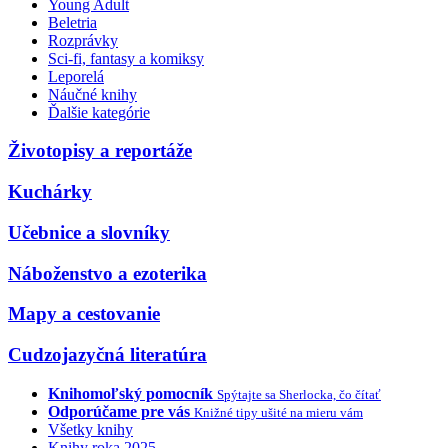
Young Adult
Beletria
Rozprávky
Sci-fi, fantasy a komiksy
Leporelá
Náučné knihy
Ďalšie kategórie
Životopisy a reportáže
Kuchárky
Učebnice a slovníky
Náboženstvo a ezoterika
Mapy a cestovanie
Cudzojazyčná literatúra
Knihomoľský pomocník
Spýtajte sa Sherlocka, čo čítať
Odporúčame pre vás
Knižné tipy ušité na mieru vám
Všetky knihy
Knihy roka 2025