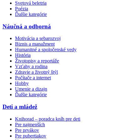
Svetová beletria
Poézia
Ďalšie kategórie
Náučná a odborná
Motivácia a sebarozvoj
Biznis a manažment
Humanitné a spoločenské vedy
História
Životopisy a reportáže
Vzťahy a rodina
Zdravie a životný štýl
Počítače a internet
Hobby
Umenie a dizajn
Ďalšie kategórie
Deti a mládež
Knihorad – poradca kníh pre deti
Pre najmenších
Pre prvákov
Pre pubertiakov