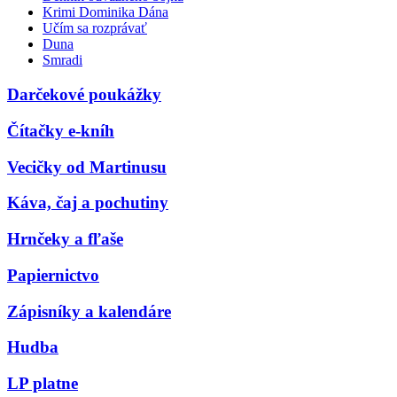
Krimi Dominika Dána
Učím sa rozprávať
Duna
Smradi
Darčekové poukážky
Čítačky e-kníh
Vecičky od Martinusu
Káva, čaj a pochutiny
Hrnčeky a fľaše
Papiernictvo
Zápisníky a kalendáre
Hudba
LP platne