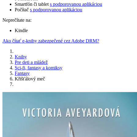
Smartfón či tablet
s podporovanou aplikáciou
Počítač
s podporovanou aplikáciou
Neprečítate na:
Kindle
Ako čítať e-knihy zabezpečené cez Adobe DRM?
Knihy
Pre deti a mládež
Sci-fi, fantasy a komiksy
Fantasy
Křišťálový meč