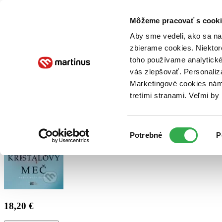
Doručenie
Kníhkupectvá
Knihovrátok
Poukážky
Knižný blog
Kontakt
Môžeme pracovať s cooki
Aby sme vedeli, ako sa na 
zbierame cookies. Niektor
E-knihy
Audioknihy
Hry
Filmy
Knihy
Doplnky
toho používame analytické
vás zlepšovať. Personaliz
Vyhľadávanie
Marketingové cookies nám 
tretími stranami. Veľmi b
Prihlásiť
Výber
Potrebné
P
súhlasu
18,20 €