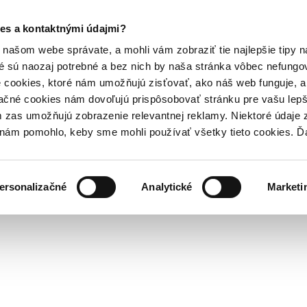
es a kontaktnými údajmi?
našom webe správate, a mohli vám zobraziť tie najlepšie tipy n
é sú naozaj potrebné a bez nich by naša stránka vôbec nefung
 cookies, ktoré nám umožňujú zisťovať, ako náš web funguje, a 
ačné cookies nám dovoľujú prispôsobovať stránku pre vašu lepši
zas umožňujú zobrazenie relevantnej reklamy. Niektoré údaje z
y nám pomohlo, keby sme mohli používať všetky tieto cookies. 
ersonalizačné
Analytické
Marketi