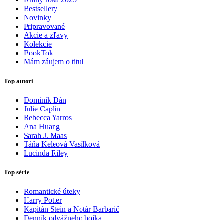
Bestsellery
Novinky
Pripravované
Akcie a zľavy
Kolekcie
BookTok
Mám záujem o titul
Top autori
Dominik Dán
Julie Caplin
Rebecca Yarros
Ana Huang
Sarah J. Maas
Táňa Keleová Vasilková
Lucinda Riley
Top série
Romantické úteky
Harry Potter
Kapitán Stein a Notár Barbarič
Denník odvážneho bojka