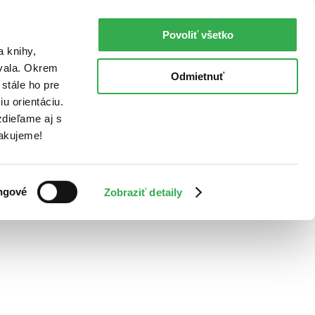
Povoliť všetko
a knihy,
ovala. Okrem
Odmietnuť
stále ho pre
u orientáciu.
dieľame aj s
Ďakujeme!
ngové
Zobraziť detaily