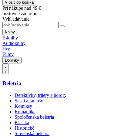
Vložiť do košíka
Pri nákupe nad 49 €
poštovné zadarmo
Vyhľadávanie
Knihy
E-knihy
Audioknihy
Hry
Filmy
Doplnky
Beletria
Detektívky, trilery a horory
Sci-fi a fantasy
Komiksy
Romantika
Spoločenská beletria
Klasika
Historické
Slovenská beletria