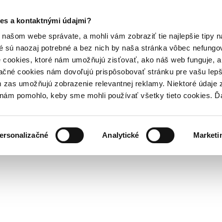
es a kontaktnými údajmi?
našom webe správate, a mohli vám zobraziť tie najlepšie tipy n
é sú naozaj potrebné a bez nich by naša stránka vôbec nefung
 cookies, ktoré nám umožňujú zisťovať, ako náš web funguje, a 
ačné cookies nám dovoľujú prispôsobovať stránku pre vašu lepši
zas umožňujú zobrazenie relevantnej reklamy. Niektoré údaje z
y nám pomohlo, keby sme mohli používať všetky tieto cookies. 
ersonalizačné
Analytické
Marketi