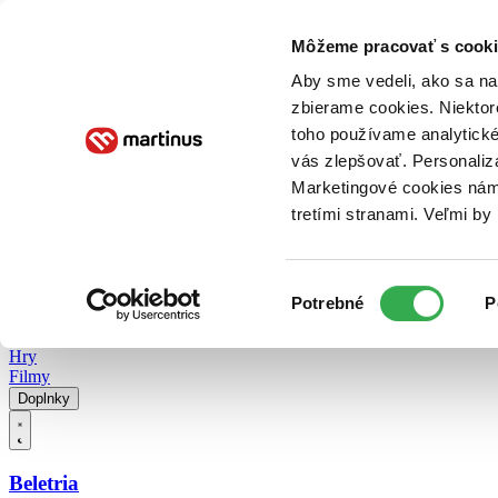
Doručenie
Kníhkupectvá
Knihovrátok
Poukážky
Knižný blog
Kontakt
Môžeme pracovať s cooki
Aby sme vedeli, ako sa na 
zbierame cookies. Niektor
E-knihy
Audioknihy
Hry
Filmy
Knihy
Doplnky
toho používame analytické
vás zlepšovať. Personaliz
Vyhľadávanie
Marketingové cookies nám 
tretími stranami. Veľmi b
Prihlásiť
Vyhľadávanie
Výber
Knihy
Potrebné
P
súhlasu
E-knihy
Audioknihy
Hry
Filmy
Doplnky
Beletria