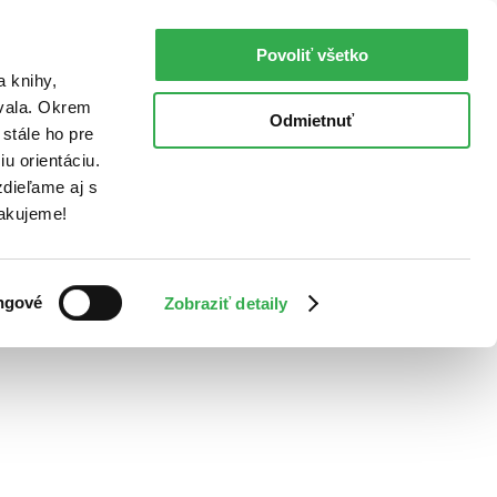
Povoliť všetko
a knihy,
ovala. Okrem
Odmietnuť
stále ho pre
u orientáciu.
dieľame aj s
Ďakujeme!
ngové
Zobraziť detaily