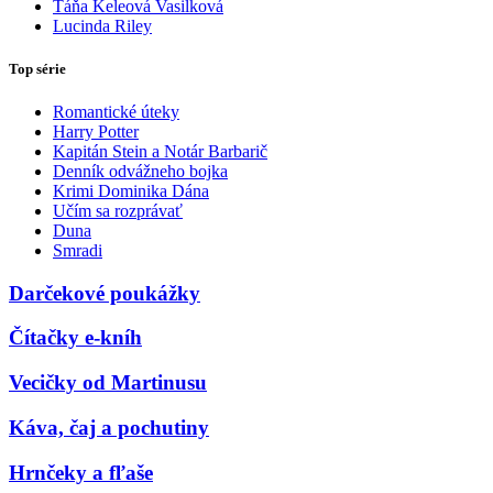
Táňa Keleová Vasilková
Lucinda Riley
Top série
Romantické úteky
Harry Potter
Kapitán Stein a Notár Barbarič
Denník odvážneho bojka
Krimi Dominika Dána
Učím sa rozprávať
Duna
Smradi
Darčekové poukážky
Čítačky e-kníh
Vecičky od Martinusu
Káva, čaj a pochutiny
Hrnčeky a fľaše