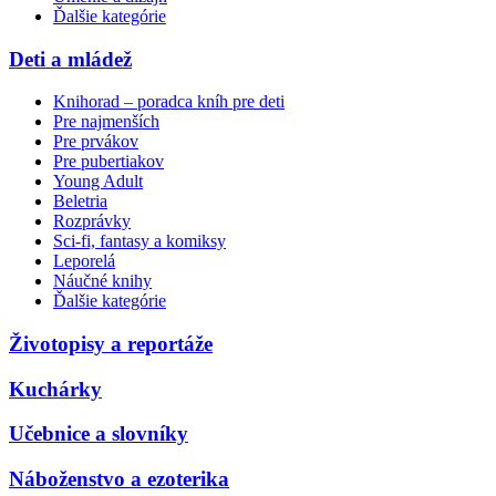
Ďalšie kategórie
Deti a mládež
Knihorad – poradca kníh pre deti
Pre najmenších
Pre prvákov
Pre pubertiakov
Young Adult
Beletria
Rozprávky
Sci-fi, fantasy a komiksy
Leporelá
Náučné knihy
Ďalšie kategórie
Životopisy a reportáže
Kuchárky
Učebnice a slovníky
Náboženstvo a ezoterika