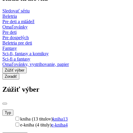
Sledovať sériu
Beletria
Pre deti a mládež
Omaľovánky
Pre deti
Pre dospelých
Beletria pre deti
Fantasy
Sci-fi, fantasy a komiksy
Sci-fi a fantasy
Omaľovánky, vystrihovanie, papier
Zúžiť výber
Zoradiť
Zúžiť výber
Typ
kniha (13 titulov)
kniha
13
e-kniha (4 tituly)
e-kniha
4