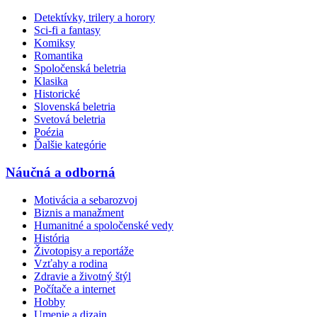
Detektívky, trilery a horory
Sci-fi a fantasy
Komiksy
Romantika
Spoločenská beletria
Klasika
Historické
Slovenská beletria
Svetová beletria
Poézia
Ďalšie kategórie
Náučná a odborná
Motivácia a sebarozvoj
Biznis a manažment
Humanitné a spoločenské vedy
História
Životopisy a reportáže
Vzťahy a rodina
Zdravie a životný štýl
Počítače a internet
Hobby
Umenie a dizajn