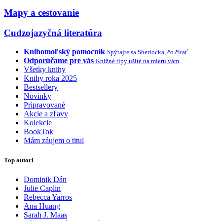
Mapy a cestovanie
Cudzojazyčná literatúra
Knihomoľský pomocník
Spýtajte sa Sherlocka, čo čítať
Odporúčame pre vás
Knižné tipy ušité na mieru vám
Všetky knihy
Knihy roka 2025
Bestsellery
Novinky
Pripravované
Akcie a zľavy
Kolekcie
BookTok
Mám záujem o titul
Top autori
Dominik Dán
Julie Caplin
Rebecca Yarros
Ana Huang
Sarah J. Maas