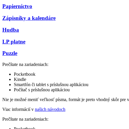
Papiernictvo
Zápisníky a kalendáre
Hudba
LP platne
Puzzle
Prečítate na zariadeniach:
Pocketbook
Kindle
Smartfón či tablet s príslušnou aplikáciou
Počítač s príslušnou aplikáciou
Nie je možné meniť veľkosť písma, formát je preto vhodný skôr pre 
Viac informácií v
našich návodoch
Prečítate na zariadeniach:
Pocketbook