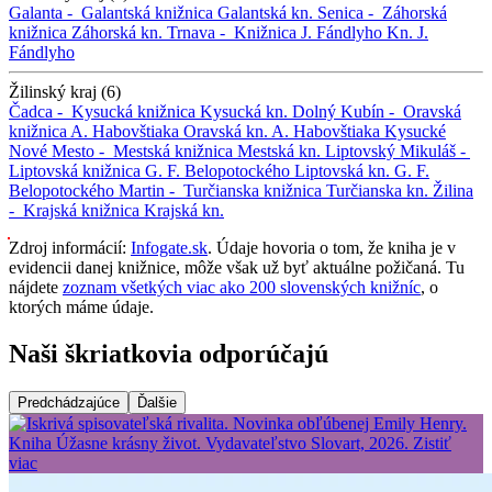
Galanta -
Galantská knižnica
Galantská kn.
Senica -
Záhorská
knižnica
Záhorská kn.
Trnava -
Knižnica J. Fándlyho
Kn. J.
Fándlyho
Žilinský kraj (6)
Čadca -
Kysucká knižnica
Kysucká kn.
Dolný Kubín -
Oravská
knižnica A. Habovštiaka
Oravská kn. A. Habovštiaka
Kysucké
Nové Mesto -
Mestská knižnica
Mestská kn.
Liptovský Mikuláš -
Liptovská knižnica G. F. Belopotockého
Liptovská kn. G. F.
Belopotockého
Martin -
Turčianska knižnica
Turčianska kn.
Žilina
-
Krajská knižnica
Krajská kn.
Zdroj informácií:
Infogate.sk
. Údaje hovoria o tom, že kniha je v
evidencii danej knižnice, môže však už byť aktuálne požičaná. Tu
nájdete
zoznam všetkých viac ako 200 slovenských knižníc
, o
ktorých máme údaje.
Naši škriatkovia odporúčajú
Predchádzajúce
Ďalšie