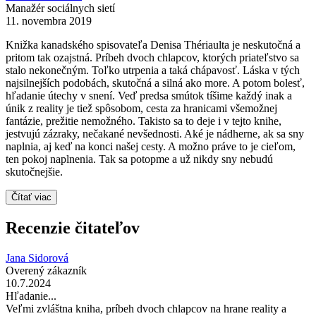
Manažér sociálnych sietí
11. novembra 2019
Knižka kanadského spisovateľa Denisa Thériaulta je neskutočná a
pritom tak ozajstná. Príbeh dvoch chlapcov, ktorých priateľstvo sa
stalo nekonečným. Toľko utrpenia a taká chápavosť. Láska v tých
najsilnejších podobách, skutočná a silná ako more. A potom bolesť,
hľadanie útechy v snení. Veď predsa smútok tíšime každý inak a
únik z reality je tiež spôsobom, cesta za hranicami všemožnej
fantázie, prežitie nemožného. Takisto sa to deje i v tejto knihe,
jestvujú zázraky, nečakané nevšednosti. Aké je nádherne, ak sa sny
naplnia, aj keď na konci našej cesty. A možno práve to je cieľom,
ten pokoj naplnenia. Tak sa potopme a už nikdy sny nebudú
skutočnejšie.
Čítať viac
Recenzie čitateľov
Jana Sidorová
Overený zákazník
10.7.2024
Hľadanie...
Veľmi zvláštna kniha, príbeh dvoch chlapcov na hrane reality a