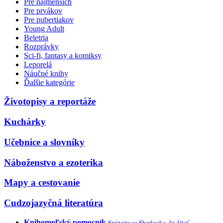
Pre najmenších
Pre prvákov
Pre pubertiakov
Young Adult
Beletria
Rozprávky
Sci-fi, fantasy a komiksy
Leporelá
Náučné knihy
Ďalšie kategórie
Životopisy a reportáže
Kuchárky
Učebnice a slovníky
Náboženstvo a ezoterika
Mapy a cestovanie
Cudzojazyčná literatúra
Knihomoľský pomocník
Spýtajte sa Sherlocka, čo čítať