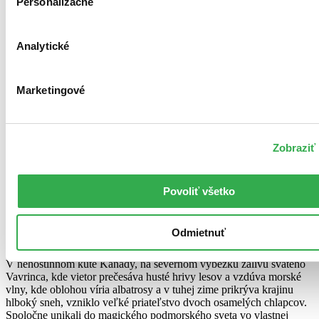
Táto kniha sa môže na cestu ku vám vybrať prakticky okamžite! Ak
Personalizačné
si ju objednáte do 13:00 v pracovný deň, odošleme vám ju ešte
dnes, inak najneskôr nasledujúci pracovný deň.
Do košíka
Analytické
Popis knihy
Podrobnosti
Marketingové
Recenzie
Vydavateľstvo
Viac o knihe
Zobraziť 
Pozrieť ukážku
Ukážka
#strata
#priateľstvo
#fantázia
Povoliť všetko
Poeticko-fantazijný príbeh o priateľstve a sile
predstavivosti, o bolesti zo straty milovaného
Odmietnuť
človeka a odvekej túžbe po bezpečí a zázemí
V nehostinnom kúte Kanady, na severnom výbežku zálivu svätého
Vavrinca, kde vietor prečesáva husté hrivy lesov a vzdúva morské
vlny, kde oblohou víria albatrosy a v tuhej zime prikrýva krajinu
hlboký sneh, vzniklo veľké priateľstvo dvoch osamelých chlapcov.
Spoločne unikali do magického podmorského sveta vo vlastnej