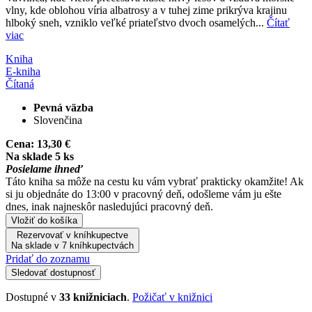
vlny, kde oblohou víria albatrosy a v tuhej zime prikrýva krajinu
hlboký sneh, vzniklo veľké priateľstvo dvoch osamelých...
Čítať
viac
Kniha
E-kniha
Čítaná
Pevná väzba
Slovenčina
Cena:
13,30 €
Na sklade 5 ks
Posielame ihneď
Táto kniha sa môže na cestu ku vám vybrať prakticky okamžite! Ak
si ju objednáte do 13:00 v pracovný deň, odošleme vám ju ešte
dnes, inak najneskôr nasledujúci pracovný deň.
Vložiť do košíka
Rezervovať v kníhkupectve
Na sklade v 7 kníhkupectvách
Pridať do zoznamu
Sledovať dostupnosť
Dostupné v
33 knižniciach
.
Požičať v knižnici