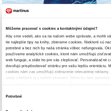
Môžeme pracovať s cookies a kontaktnými údajmi?
Aby sme vedeli, ako sa na našom webe správate, a mohli v
tie najlepšie tipy na knihy, zbierame cookies. Niektoré sú na
potrebné a bez nich by naša stránka vôbec nefungovala. Ok
používame analytické cookies, ktoré nám umožňujú zisťovať
web funguje, a stále ho pre vás zlepšovať. Personalizačné 
dovoľujú prispôsobovať stránku pre vašu lepšiu orientáciu. 
cookies nám zas umožňujú zobrazenie relevantnej reklamy. 
údaje zdieľame aj s tretími stranami. Veľmi by nám pomohlo
mohli používať všetky tieto cookies. Ďakujeme!
Výber
Potrebné
súhlasu
13,30 €
Na sklade 5 ks
Posielame ihneď