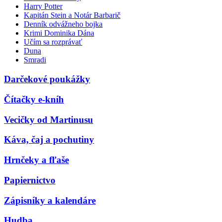
Harry Potter
Kapitán Stein a Notár Barbarič
Denník odvážneho bojka
Krimi Dominika Dána
Učím sa rozprávať
Duna
Smradi
Darčekové poukážky
Čítačky e-kníh
Vecičky od Martinusu
Káva, čaj a pochutiny
Hrnčeky a fľaše
Papiernictvo
Zápisníky a kalendáre
Hudba