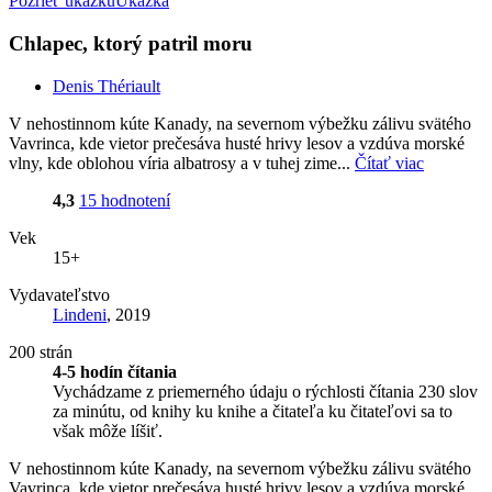
Pozrieť ukážku
Ukážka
Chlapec, ktorý patril moru
Denis Thériault
V nehostinnom kúte Kanady, na severnom výbežku zálivu svätého
Vavrinca, kde vietor prečesáva husté hrivy lesov a vzdúva morské
vlny, kde oblohou víria albatrosy a v tuhej zime...
Čítať viac
4,3
15 hodnotení
Vek
15+
Vydavateľstvo
Lindeni
, 2019
200 strán
4-5 hodín čítania
Vychádzame z priemerného údaju o rýchlosti čítania 230 slov
za minútu, od knihy ku knihe a čitateľa ku čitateľovi sa to
však môže líšiť.
V nehostinnom kúte Kanady, na severnom výbežku zálivu svätého
Vavrinca, kde vietor prečesáva husté hrivy lesov a vzdúva morské