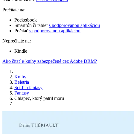
Prečítate na:
Pocketbook
Smartfón či tablet
s podporovanou aplikáciou
Počítač
s podporovanou aplikáciou
Neprečítate na:
Kindle
Ako čítať e-knihy zabezpečené cez Adobe DRM?
Knihy
Beletria
Sci-fi a fantasy
Fantasy
Chlapec, ktorý patril moru