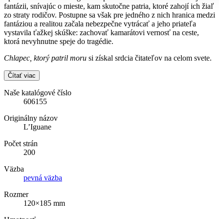
fantázii, snívajúc o mieste, kam skutočne patria, ktoré zahojí ich žiaľ
zo straty rodičov. Postupne sa však pre jedného z nich hranica medzi
fantáziou a realitou začala nebezpečne vytrácať a jeho priateľa
vystavila ťažkej skúške: zachovať kamarátovi vernosť na ceste,
ktorá nevyhnutne speje do tragédie.
Chlapec, ktorý patril moru
si získal srdcia čitateľov na celom svete.
Čítať viac
Naše katalógové číslo
606155
Originálny názov
L’Iguane
Počet strán
200
Väzba
pevná väzba
Rozmer
120×185 mm