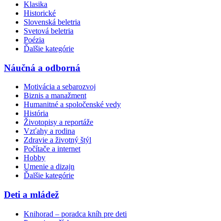
Klasika
Historické
Slovenská beletria
Svetová beletria
Poézia
Ďalšie kategórie
Náučná a odborná
Motivácia a sebarozvoj
Biznis a manažment
Humanitné a spoločenské vedy
História
Životopisy a reportáže
Vzťahy a rodina
Zdravie a životný štýl
Počítače a internet
Hobby
Umenie a dizajn
Ďalšie kategórie
Deti a mládež
Knihorad – poradca kníh pre deti