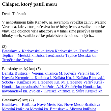
Chlapec, ktorý patril moru
Denis Thériault
V nehostinnom kúte Kanady, na severnom výbežku zálivu svätého
Vavrinca, kde vietor prečesáva husté hrivy lesov a vzdúva morské
vlny, kde oblohou víria albatrosy a v tuhej zime prikrýva krajinu
hlboký sneh, vzniklo veľké priateľstvo dvoch osamelých...
(2)
Bratislava -
Karloveská knižnica
Karloveská kn.
Trenčianske
Teplice -
Mestská knižnica Trenčianske Teplice
Mestská kn.
Trenčianske Teplice
Banskobystrický kraj (5)
Banská Bystrica -
Verejná knižnica M. Kováča
Verejná kn. M.
Kováča
Kremnica -
Knižnica J. Kollára
Kn. J. Kollára
Rimavská
Sobota -
Knižnica M. Hrebendu
Kn. M. Hrebendu
Veľký Krtíš -
Hontiansko-novohradská knižnica A.H. Škultétyho
Hontiansko-
novohradská kn.
Zvolen -
Krajská knižnica Ľ. Štúra
Krajská kn.
Bratislavský kraj (7)
Bratislava -
Knižnica Nové Mesto
Kn. Nové Mesto
Bratislava -
Mestská knižnica
Mestská kn.
Bratislava -
Miestna knižnica