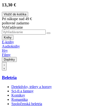
13,30 €
Vložiť do košíka
Pri nákupe nad 49 €
poštovné zadarmo
Vyhľadávanie
Knihy
E-knihy
Audioknihy
Hry
Filmy
Doplnky
Beletria
Detektívky, trilery a horory
Sci-fi a fantasy
Komiksy
Romantika
Spoločenská beletria