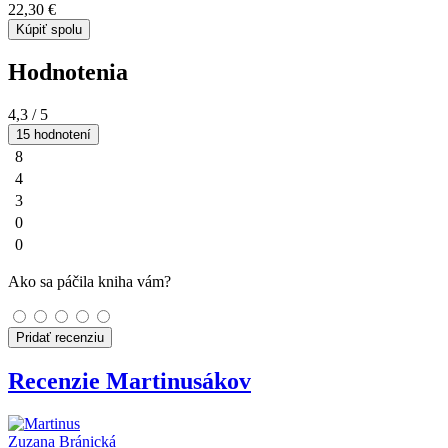
22,30 €
Kúpiť spolu
Hodnotenia
4,3
/ 5
15 hodnotení
8
4
3
0
0
Ako sa páčila kniha vám?
Pridať recenziu
Recenzie Martinusákov
Zuzana Bránická