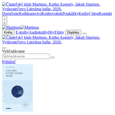
Doručenie
Kníhkupectvá
Knihovrátok
Poukážky
Knižný blog
Kontakt
E-knihy
Audioknihy
Hry
Filmy
Knihy
Doplnky
Vyhľadávanie
Prihlásiť