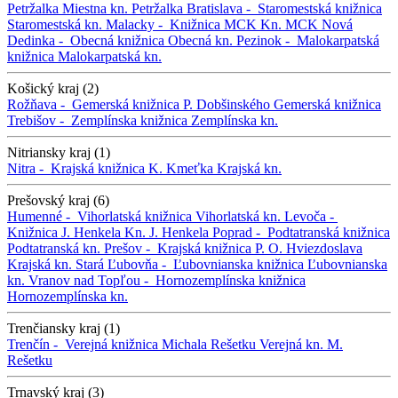
Petržalka
Miestna kn. Petržalka
Bratislava -
Staromestská knižnica
Staromestská kn.
Malacky -
Knižnica MCK
Kn. MCK
Nová
Dedinka -
Obecná knižnica
Obecná kn.
Pezinok -
Malokarpatská
knižnica
Malokarpatská kn.
Košický kraj (2)
Rožňava -
Gemerská knižnica P. Dobšinského
Gemerská knižnica
Trebišov -
Zemplínska knižnica
Zemplínska kn.
Nitriansky kraj (1)
Nitra -
Krajská knižnica K. Kmeťka
Krajská kn.
Prešovský kraj (6)
Humenné -
Vihorlatská knižnica
Vihorlatská kn.
Levoča -
Knižnica J. Henkela
Kn. J. Henkela
Poprad -
Podtatranská knižnica
Podtatranská kn.
Prešov -
Krajská knižnica P. O. Hviezdoslava
Krajská kn.
Stará Ľubovňa -
Ľubovnianska knižnica
Ľubovnianska
kn.
Vranov nad Topľou -
Hornozemplínska knižnica
Hornozemplínska kn.
Trenčiansky kraj (1)
Trenčín -
Verejná knižnica Michala Rešetku
Verejná kn. M.
Rešetku
Trnavský kraj (3)