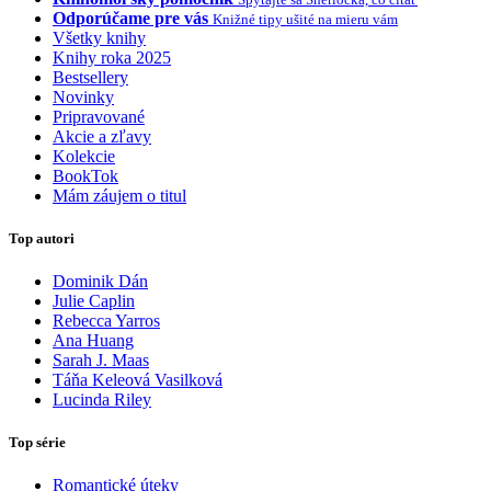
Odporúčame pre vás
Knižné tipy ušité na mieru vám
Všetky knihy
Knihy roka 2025
Bestsellery
Novinky
Pripravované
Akcie a zľavy
Kolekcie
BookTok
Mám záujem o titul
Top autori
Dominik Dán
Julie Caplin
Rebecca Yarros
Ana Huang
Sarah J. Maas
Táňa Keleová Vasilková
Lucinda Riley
Top série
Romantické úteky