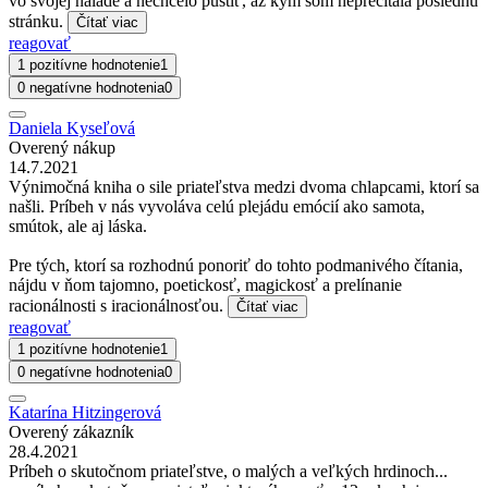
vo svojej nálade a nechcelo pustiť, až kým som neprečítala poslednú
stránku.
Čítať viac
reagovať
1 pozitívne hodnotenie
1
0 negatívne hodnotenia
0
Daniela Kyseľová
Overený nákup
14.7.2021
Výnimočná kniha o sile priateľstva medzi dvoma chlapcami, ktorí sa
našli. Príbeh v nás vyvoláva celú plejádu emócií ako samota,
smútok, ale aj láska.
Pre tých, ktorí sa rozhodnú ponoriť do tohto podmanivého čítania,
nájdu v ňom tajomno, poetickosť, magickosť a prelínanie
racionálnosti s iracionálnosťou.
Čítať viac
reagovať
1 pozitívne hodnotenie
1
0 negatívne hodnotenia
0
Katarína Hitzingerová
Overený zákazník
28.4.2021
Príbeh o skutočnom priateľstve, o malých a veľkých hrdinoch...