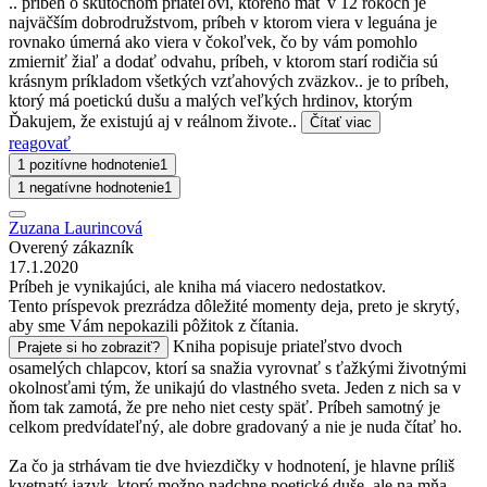
.. príbeh o skutočnom priateľovi, ktorého mať v 12 rokoch je
najväčším dobrodružstvom, príbeh v ktorom viera v leguána je
rovnako úmerná ako viera v čokoľvek, čo by vám pomohlo
zmierniť žiaľ a dodať odvahu, príbeh, v ktorom starí rodičia sú
krásnym príkladom všetkých vzťahových zväzkov.. je to príbeh,
ktorý má poetickú dušu a malých veľkých hrdinov, ktorým
Ďakujem, že existujú aj v reálnom živote..
Čítať viac
reagovať
1 pozitívne hodnotenie
1
1 negatívne hodnotenie
1
Zuzana Laurincová
Overený zákazník
17.1.2020
Príbeh je vynikajúci, ale kniha má viacero nedostatkov.
Tento príspevok prezrádza dôležité momenty deja, preto je skrytý,
aby sme Vám nepokazili pôžitok z čítania.
Kniha popisuje priateľstvo dvoch
Prajete si ho zobraziť?
osamelých chlapcov, ktorí sa snažia vyrovnať s ťažkými životnými
okolnosťami tým, že unikajú do vlastného sveta. Jeden z nich sa v
ňom tak zamotá, že pre neho niet cesty späť. Príbeh samotný je
celkom predvídateľný, ale dobre gradovaný a nie je nuda čítať ho.
Za čo ja strhávam tie dve hviezdičky v hodnotení, je hlavne príliš
kvetnatý jazyk, ktorý možno nadchne poetické duše, ale na mňa