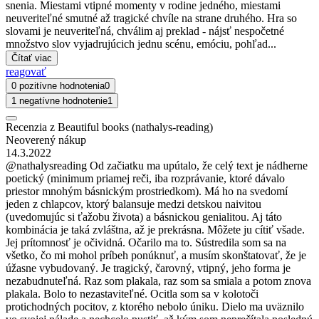
snenia. Miestami vtipné momenty v rodine jedného, miestami
neuveriteľné smutné až tragické chvíle na strane druhého. Hra so
slovami je neuveriteľná, chválim aj preklad - nájsť nespočetné
množstvo slov vyjadrujúcich jednu scénu, emóciu, pohľad...
Čítať viac
reagovať
0 pozitívne hodnotenia
0
1 negatívne hodnotenie
1
Recenzia z Beautiful books (nathalys-reading)
Neoverený nákup
14.3.2022
@nathalysreading Od začiatku ma upútalo, že celý text je nádherne
poetický (minimum priamej reči, iba rozprávanie, ktoré dávalo
priestor mnohým básnickým prostriedkom). Má ho na svedomí
jeden z chlapcov, ktorý balansuje medzi detskou naivitou
(uvedomujúc si ťažobu života) a básnickou genialitou. Aj táto
kombinácia je taká zvláštna, až je prekrásna. Môžete ju cítiť všade.
Jej prítomnosť je očividná. Očarilo ma to. Sústredila som sa na
všetko, čo mi mohol príbeh ponúknuť, a musím skonštatovať, že je
úžasne vybudovaný. Je tragický, čarovný, vtipný, jeho forma je
nezabudnuteľná. Raz som plakala, raz som sa smiala a potom znova
plakala. Bolo to nezastaviteľné. Ocitla som sa v kolotoči
protichodných pocitov, z ktorého nebolo úniku. Dielo ma uväznilo