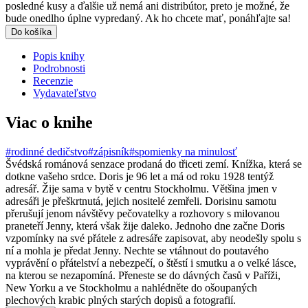
posledné kusy a ďalšie už nemá ani distribútor, preto je možné, že
bude onedlho úplne vypredaný. Ak ho chcete mať, ponáhľajte sa!
Do košíka
Popis knihy
Podrobnosti
Recenzie
Vydavateľstvo
Viac o knihe
#rodinné dedičstvo
#zápisník
#spomienky na minulosť
Švédská románová senzace prodaná do třiceti zemí. Knížka, která se
dotkne vašeho srdce. Doris je 96 let a má od roku 1928 tentýž
adresář. Žije sama v bytě v centru Stockholmu. Většina jmen v
adresáři je přeškrtnutá, jejich nositelé zemřeli. Dorisinu samotu
přerušují jenom návštěvy pečovatelky a rozhovory s milovanou
praneteří Jenny, která však žije daleko. Jednoho dne začne Doris
vzpomínky na své přátele z adresáře zapisovat, aby neodešly spolu s
ní a mohla je předat Jenny. Nechte se vtáhnout do poutavého
vyprávění o přátelství a nebezpečí, o štěstí i smutku a o velké lásce,
na kterou se nezapomíná. Přeneste se do dávných časů v Paříži,
New Yorku a ve Stockholmu a nahlédněte do ošoupaných
plechových krabic plných starých dopisů a fotografií.