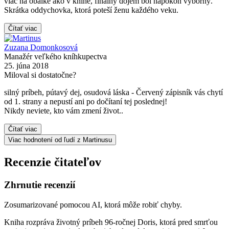
viac na obálke ako v knihe, finálny dojem bol napokon výborný.
Skrátka oddychovka, ktorá poteší ženu každého veku.
Čítať viac
Zuzana Domonkosová
Manažér veľkého kníhkupectva
25. júna 2018
Miloval si dostatočne?
silný príbeh, pútavý dej, osudová láska - Červený zápisník vás chytí
od 1. strany a nepustí ani po dočítaní tej poslednej!
Nikdy neviete, kto vám zmení život..
Čítať viac
Viac hodnotení od ľudí z Martinusu
Recenzie čitateľov
Zhrnutie recenzií
Zosumarizované pomocou AI, ktorá môže robiť chyby.
Kniha rozpráva životný príbeh 96-ročnej Doris, ktorá pred smrťou