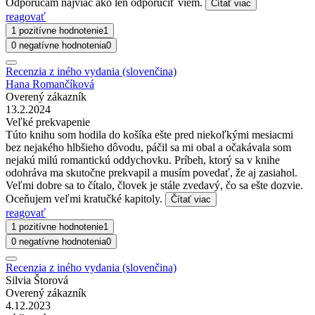
Odporúčam najviac ako len odporučiť viem.
Čítať viac
reagovať
1 pozitívne hodnotenie
1
0 negatívne hodnotenia
0
Recenzia z iného vydania (slovenčina)
Hana Romančíková
Overený zákazník
13.2.2024
Veľké prekvapenie
Túto knihu som hodila do košíka ešte pred niekoľkými mesiacmi
bez nejakého hlbšieho dôvodu, páčil sa mi obal a očakávala som
nejakú milú romantickú oddychovku. Príbeh, ktorý sa v knihe
odohráva ma skutočne prekvapil a musím povedať, že aj zasiahol.
Veľmi dobre sa to čítalo, človek je stále zvedavý, čo sa ešte dozvie.
Oceňujem veľmi kratučké kapitoly.
Čítať viac
reagovať
1 pozitívne hodnotenie
1
0 negatívne hodnotenia
0
Recenzia z iného vydania (slovenčina)
Silvia Štorová
Overený zákazník
4.12.2023