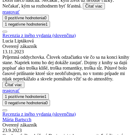
Doris niečo naučila. Nečakať, kým život už nebude ťažký.
Nečakať, kým sa rozhodnem byť šťastná.
Čítať viac
reagovať
0 pozitívne hodnotenia
0
1 negatívne hodnotenie
1
Recenzia z iného vydania (slovenčina)
Lucia Liptáková
Overený zákazník
13.11.2023
Príjemná oddychovka. Človek odzačiatku vie čo sa na konci knihy
stane. Napriek tomu ho dej dokáže zaujať. Dojmy z knihy sa dajú
popísať ako troška klišé, troška romantiky, troška sĺz. Pútavé bolo
časové prilínanie ktoré síce neobľubujem, no v tomto prípade mi
nijak neprekážalo a skvele pomáhalo vžiť sa do atmosféry.
Čítať viac
reagovať
1 pozitívne hodnotenie
1
0 negatívne hodnotenia
0
Recenzia z iného vydania (slovenčina)
Mária Bartscch
Overený zákazník
23.9.2023