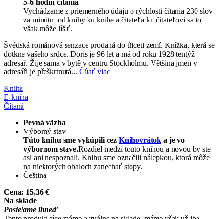
5-6 hodín čítania
Vychádzame z priemerného údaju o rýchlosti čítania 230 slov
za minútu, od knihy ku knihe a čitateľa ku čitateľovi sa to
však môže líšiť.
Švédská románová senzace prodaná do třiceti zemí. Knížka, která se
dotkne vašeho srdce. Doris je 96 let a má od roku 1928 tentýž
adresář. Žije sama v bytě v centru Stockholmu. Většina jmen v
adresáři je přeškrtnutá...
Čítať viac
Kniha
E-kniha
Čítaná
Pevná väzba
Výborný stav
Túto knihu sme vykúpili cez
Knihovrátok
a je vo
výbornom stave.
Rozdiel medzi touto knihou a novou by ste
asi ani nespoznali. Knihu sme označili nálepkou, ktorá môže
na niektorých obaloch zanechať stopy.
Čeština
Cena:
15,36 €
Na sklade
Posielame ihneď
Tento produkt síce máme aktuálne na sklade, máme však už iba