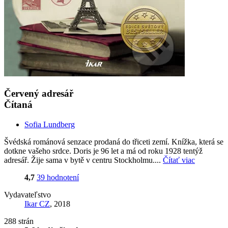
Červený adresář
Čítaná
Sofia Lundberg
Švédská románová senzace prodaná do třiceti zemí. Knížka, která se
dotkne vašeho srdce. Doris je 96 let a má od roku 1928 tentýž
adresář. Žije sama v bytě v centru Stockholmu....
Čítať viac
4,7
39 hodnotení
Vydavateľstvo
Ikar CZ
, 2018
288 strán