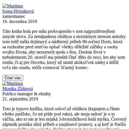
Ivana Hrenáková
zamestnanec
19. decembra 2019
Táto kniha bola pre mňa prekvapením v tom najpozitívnejšom
zmysle slova. Za nenápadnou obálkou a neznámym menom autorky
som totiž našla dojímavý a nádherný príbeh 96-ročnej Doris, ktorá
sa rozhodne pred smrťou opísať všetky dôležité zážitky a osoby
svojho života, aby nezomreli spolu s ňou. Dorisin život v
turbulentnom 20. storočí ma prinútil čítať dlho do noci, len aby som
zistila, či aj pre človeka, ktorý už stratil akúkoľvek nádej a útŕžil
veľa rán osudu, môže existovať šťastný koniec.
Čítať viac
Monika Zbínová
Publico manager & eknihy
21. septembra 2019
Toto je typovo knižka, ktorá osloví už obálkou (kupujem a čítam
všetko parížske, čo mi príde pod ruku), ale moja radosť je o to
väčšia, ako to nie je len nejaká 3-hviezdičková šedá myška. Červený
zápisník ponúka silný príbeh a zaujímavé postavy, a aj keď je Paríža