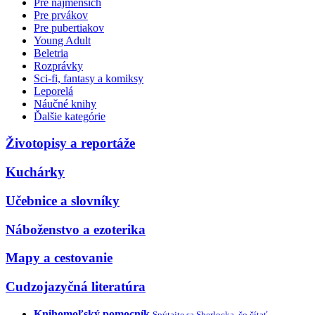
Pre najmenších
Pre prvákov
Pre pubertiakov
Young Adult
Beletria
Rozprávky
Sci-fi, fantasy a komiksy
Leporelá
Náučné knihy
Ďalšie kategórie
Životopisy a reportáže
Kuchárky
Učebnice a slovníky
Náboženstvo a ezoterika
Mapy a cestovanie
Cudzojazyčná literatúra
Knihomoľský pomocník
Spýtajte sa Sherlocka, čo čítať