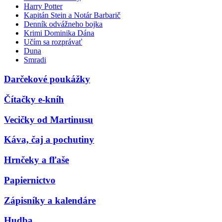
Harry Potter
Kapitán Stein a Notár Barbarič
Denník odvážneho bojka
Krimi Dominika Dána
Učím sa rozprávať
Duna
Smradi
Darčekové poukážky
Čítačky e-kníh
Vecičky od Martinusu
Káva, čaj a pochutiny
Hrnčeky a fľaše
Papiernictvo
Zápisníky a kalendáre
Hudba