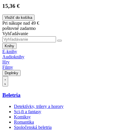
15,36 €
Vložiť do košíka
Pri nákupe nad 49 €
poštovné zadarmo
Vyhľadávanie
Knihy
E-knihy
Audioknihy
Hry
Filmy
Doplnky
Beletria
Detektívky, trilery a horory
Sci-fi a fantasy
Komiksy
Romantika
Spoločenská beletria