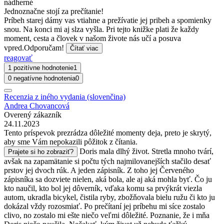
nádherné
Jednoznačne stojí za prečítanie!
Príbeh starej dámy vas vtiahne a prežívatie jej pribeh a spomienky
snou. Na konci mi aj slza vyšla. Pri tejto knižke plati že každy
moment, cesta a človek v našom živote nás učí a posuva
vpred.Odporučam!
Čítať viac
reagovať
1 pozitívne hodnotenie
1
0 negatívne hodnotenia
0
Recenzia z iného vydania (slovenčina)
Andrea Chovancová
Overený zákazník
24.11.2023
Tento príspevok prezrádza dôležité momenty deja, preto je skrytý,
aby sme Vám nepokazili pôžitok z čítania.
Doris mala dlhý život. Stretla mnoho tvárí,
Prajete si ho zobraziť?
avšak na zapamätanie si počtu tých najmilovanejších stačilo desať
prstov jej dvoch rúk. A jeden zápisník. Z toho jej Červeného
zápisníka sa dozviete nielen, aká bola, ale aj aká mohla byť. Čo ju
kto naučil, kto bol jej dôverník, vďaka komu sa prvýkrát viezla
autom, ukradla bicykel, čistila ryby, zbožňovala bielu ružu či kto ju
dokázal vždy rozosmiať. Po prečítaní jej príbehu mi síce zostalo
clivo, no zostalo mi ešte niečo veľmi dôležité. Poznanie, že i mňa