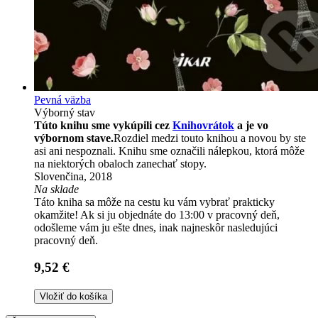
Pevná väzba
Výborný stav
Túto knihu sme vykúpili cez
Knihovrátok
a je vo
výbornom stave.
Rozdiel medzi touto knihou a novou by ste
asi ani nespoznali. Knihu sme označili nálepkou, ktorá môže
na niektorých obaloch zanechať stopy.
Slovenčina, 2018
Na sklade
Táto kniha sa môže na cestu ku vám vybrať prakticky
okamžite! Ak si ju objednáte do 13:00 v pracovný deň,
odošleme vám ju ešte dnes, inak najneskôr nasledujúci
pracovný deň.
9,52 €
Vložiť do košíka