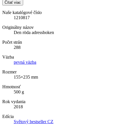
Čítať viac
Naše katalógové číslo
1210817
Originálny názov
Den röda adressboken
Počet strán
288
Väzba
pevná väzba
Rozmer
155×235 mm
Hmotnosť
500 g
Rok vydania
2018
Edícia
Světový bestseller CZ