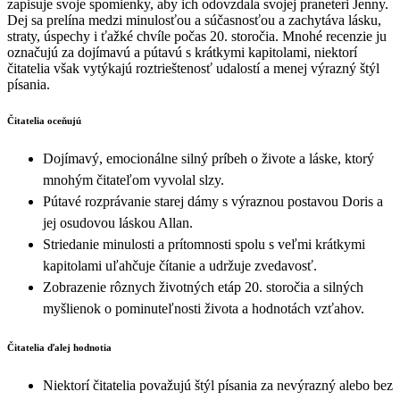
zapisuje svoje spomienky, aby ich odovzdala svojej praneteri Jenny.
Dej sa prelína medzi minulosťou a súčasnosťou a zachytáva lásku,
straty, úspechy i ťažké chvíle počas 20. storočia. Mnohé recenzie ju
označujú za dojímavú a pútavú s krátkymi kapitolami, niektorí
čitatelia však vytýkajú roztrieštenosť udalostí a menej výrazný štýl
písania.
Čitatelia oceňujú
Dojímavý, emocionálne silný príbeh o živote a láske, ktorý
mnohým čitateľom vyvolal slzy.
Pútavé rozprávanie starej dámy s výraznou postavou Doris a
jej osudovou láskou Allan.
Striedanie minulosti a prítomnosti spolu s veľmi krátkymi
kapitolami uľahčuje čítanie a udržuje zvedavosť.
Zobrazenie rôznych životných etáp 20. storočia a silných
myšlienok o pominuteľnosti života a hodnotách vzťahov.
Čitatelia ďalej hodnotia
Niektorí čitatelia považujú štýl písania za nevýrazný alebo bez