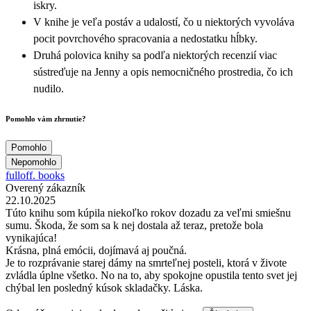
iskry.
V knihe je veľa postáv a udalostí, čo u niektorých vyvoláva
pocit povrchového spracovania a nedostatku hĺbky.
Druhá polovica knihy sa podľa niektorých recenzií viac
sústreďuje na Jenny a opis nemocničného prostredia, čo ich
nudilo.
Pomohlo vám zhrnutie?
Pomohlo
Nepomohlo
fulloff. books
Overený zákazník
22.10.2025
Túto knihu som kúpila niekoľko rokov dozadu za veľmi smiešnu
sumu. Škoda, že som sa k nej dostala až teraz, pretože bola
vynikajúca!
Krásna, plná emócii, dojímavá aj poučná.
Je to rozprávanie starej dámy na smrteľnej posteli, ktorá v živote
zvládla úplne všetko. No na to, aby spokojne opustila tento svet jej
chýbal len posledný kúsok skladačky. Láska.