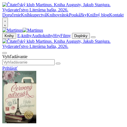
Doručenie
Kníhkupectvá
Knihovrátok
Poukážky
Knižný blog
Kontakt
E-knihy
Audioknihy
Hry
Filmy
Knihy
Doplnky
Vyhľadávanie
Prihlásiť