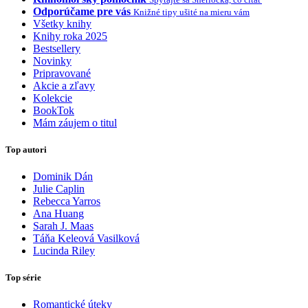
Odporúčame pre vás
Knižné tipy ušité na mieru vám
Všetky knihy
Knihy roka 2025
Bestsellery
Novinky
Pripravované
Akcie a zľavy
Kolekcie
BookTok
Mám záujem o titul
Top autori
Dominik Dán
Julie Caplin
Rebecca Yarros
Ana Huang
Sarah J. Maas
Táňa Keleová Vasilková
Lucinda Riley
Top série
Romantické úteky