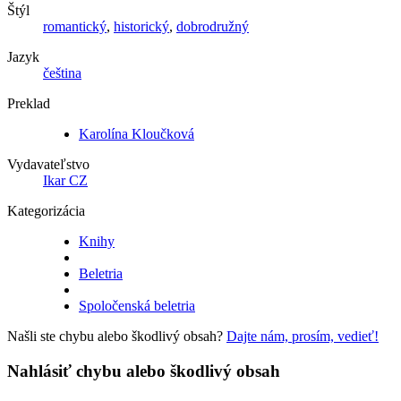
Štýl
romantický
,
historický
,
dobrodružný
Jazyk
čeština
Preklad
Karolína Kloučková
Vydavateľstvo
Ikar CZ
Kategorizácia
Knihy
Beletria
Spoločenská beletria
Našli ste chybu alebo škodlivý obsah?
Dajte nám, prosím, vedieť!
Nahlásiť chybu alebo škodlivý obsah