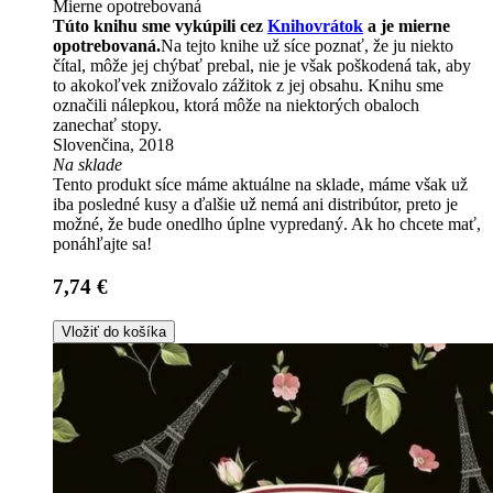
Mierne opotrebovaná
Túto knihu sme vykúpili cez
Knihovrátok
a je mierne
opotrebovaná.
Na tejto knihe už síce poznať, že ju niekto
čítal, môže jej chýbať prebal, nie je však poškodená tak, aby
to akokoľvek znižovalo zážitok z jej obsahu. Knihu sme
označili nálepkou, ktorá môže na niektorých obaloch
zanechať stopy.
Slovenčina, 2018
Na sklade
Tento produkt síce máme aktuálne na sklade, máme však už
iba posledné kusy a ďalšie už nemá ani distribútor, preto je
možné, že bude onedlho úplne vypredaný. Ak ho chcete mať,
ponáhľajte sa!
7,74 €
Vložiť do košíka