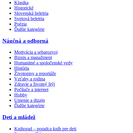
Klasika
Historické
Slovenská beletria
Svetová beletria
Poézia
Ďalšie kategórie
Náučná a odborná
Motivácia a sebarozvoj
Biznis a manažment
Humanitné a spoločenské vedy
História
Životopisy a reportáže
Vzťahy a rodina
Zdravie a životný štýl
Počítače a internet
Hobby
Umenie a dizajn
Ďalšie kategórie
Deti a mládež
Knihorad – poradca kníh pre deti