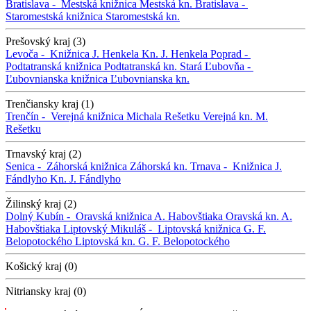
Bratislava -
Mestská knižnica
Mestská kn.
Bratislava -
Staromestská knižnica
Staromestská kn.
Prešovský kraj (3)
Levoča -
Knižnica J. Henkela
Kn. J. Henkela
Poprad -
Podtatranská knižnica
Podtatranská kn.
Stará Ľubovňa -
Ľubovnianska knižnica
Ľubovnianska kn.
Trenčiansky kraj (1)
Trenčín -
Verejná knižnica Michala Rešetku
Verejná kn. M.
Rešetku
Trnavský kraj (2)
Senica -
Záhorská knižnica
Záhorská kn.
Trnava -
Knižnica J.
Fándlyho
Kn. J. Fándlyho
Žilinský kraj (2)
Dolný Kubín -
Oravská knižnica A. Habovštiaka
Oravská kn. A.
Habovštiaka
Liptovský Mikuláš -
Liptovská knižnica G. F.
Belopotockého
Liptovská kn. G. F. Belopotockého
Košický kraj (0)
Nitriansky kraj (0)