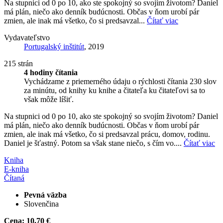
Na stupnici od 0 po 10, ako ste spokojný so svojím životom? Daniel
má plán, niečo ako denník budúcnosti. Občas v ňom urobí pár
zmien, ale inak má všetko, čo si predsavzal...
Čítať viac
Vydavateľstvo
Portugalský inštitút
, 2019
215 strán
4 hodiny čítania
Vychádzame z priemerného údaju o rýchlosti čítania 230 slov
za minútu, od knihy ku knihe a čitateľa ku čitateľovi sa to
však môže líšiť.
Na stupnici od 0 po 10, ako ste spokojný so svojím životom? Daniel
má plán, niečo ako denník budúcnosti. Občas v ňom urobí pár
zmien, ale inak má všetko, čo si predsavzal prácu, domov, rodinu.
Daniel je šťastný. Potom sa však stane niečo, s čím vo....
Čítať viac
Kniha
E-kniha
Čítaná
Pevná väzba
Slovenčina
Cena:
10,70 €