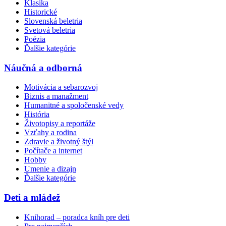
Klasika
Historické
Slovenská beletria
Svetová beletria
Poézia
Ďalšie kategórie
Náučná a odborná
Motivácia a sebarozvoj
Biznis a manažment
Humanitné a spoločenské vedy
História
Životopisy a reportáže
Vzťahy a rodina
Zdravie a životný štýl
Počítače a internet
Hobby
Umenie a dizajn
Ďalšie kategórie
Deti a mládež
Knihorad – poradca kníh pre deti