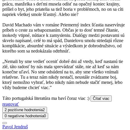
prácu, manželka s deťmi musela odísť na opačný koniec krajiny,
prišiel o byt, jeho priatelia sa tiež boria v problémoch, no on sa cíti
napriek všetkej smole šťastný. Alebo nie?
David Machado vám v románe Priemerný index šťastia naservíruje
príbeh o ceste za sebapoznaním. Občas je to dosť temné čítanie,
inokedy vtipné, nútiace k zamysleniu. Dialógy medzi postavami sú
skvelo napísané, celé to má spád, Danielovu smolu striedajú rôzne
komplikácie, absurdné situácie a výsledkom je dobrodružstvo, od
ktorého som sa nedokázala odtrhnúť.
„Nemali by sme vedieť oceniť dobré dni až vtedy, keď nastanú tie
zlé, táto radosť by nás mala sprevádzať stále, nie až keď sa nám
konečne uľaví. No sme odsúdení na to, aby sme všetko vnímali
relatívne. Tu a teraz nám nikdy nestačí, neustále zvádzame boj,
ktorý nemožno vyhrať, lebo nikdy nám nebude stačiť menej, lebo
vždy budeme chcieť viac.”
Táto portugalská literatúra ma baví čoraz viac :)
Čítať viac
reagovať
2 pozitívne hodnotenia
2
0 negatívne hodnotenia
0
Pavol Jendruš