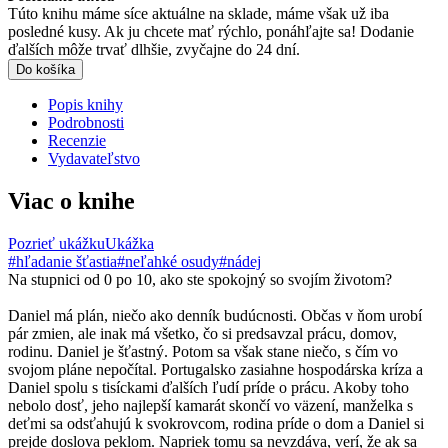
Túto knihu máme síce aktuálne na sklade, máme však už iba
posledné kusy. Ak ju chcete mať rýchlo, ponáhľajte sa! Dodanie
ďalších môže trvať dlhšie, zvyčajne do 24 dní.
Do košíka
Popis knihy
Podrobnosti
Recenzie
Vydavateľstvo
Viac o knihe
Pozrieť ukážku
Ukážka
#hľadanie šťastia
#neľahké osudy
#nádej
Na stupnici od 0 po 10, ako ste spokojný so svojím životom?
Daniel má plán, niečo ako denník budúcnosti. Občas v ňom urobí
pár zmien, ale inak má všetko, čo si predsavzal prácu, domov,
rodinu. Daniel je šťastný. Potom sa však stane niečo, s čím vo
svojom pláne nepočítal. Portugalsko zasiahne hospodárska kríza a
Daniel spolu s tisíckami ďalších ľudí príde o prácu. Akoby toho
nebolo dosť, jeho najlepší kamarát skončí vo väzení, manželka s
deťmi sa odsťahujú k svokrovcom, rodina príde o dom a Daniel si
prejde doslova peklom. Napriek tomu sa nevzdáva, verí, že ak sa