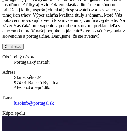
lusofónnej Afriky aj Ázie. Okrem klasík a literárneho kánonu
prináša aj knihy úspešných mladých spisovateľov a bestsellery z
tamojších trhov. Výber zahŕňa kvalitné tituly s témami, ktoré Vás
pobavia i provokujú a vedú k zamysleniu aj zaujímavej debate. Na
záver Vás čaká prekvapenie v podobe rozhovoru prekladateľa s
autorom knihy. V našej ponuke nájdete tiež dvojjazyčné vydania v
slovenčine a portugalčine. Ďakujeme, že ste zvedaví.
Čítať viac
Obchodný názov
Portugalský inštitút
Adresa
Skuteckého 24
974 01 Banská Bystrica
Slovenská republika
E-mail
lusoinfo@portugal.sk
Kúpte spolu