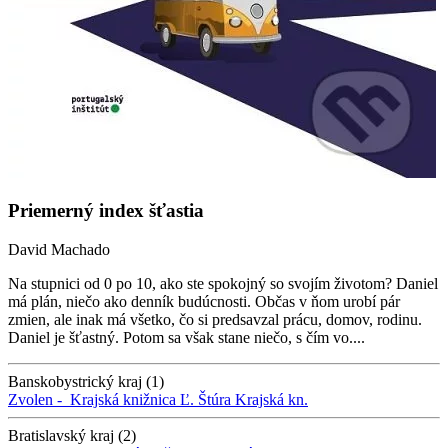
Priemerný index šťastia
David Machado
Na stupnici od 0 po 10, ako ste spokojný so svojím životom? Daniel
má plán, niečo ako denník budúcnosti. Občas v ňom urobí pár
zmien, ale inak má všetko, čo si predsavzal prácu, domov, rodinu.
Daniel je šťastný. Potom sa však stane niečo, s čím vo....
Banskobystrický kraj (1)
Zvolen -
Krajská knižnica Ľ. Štúra
Krajská kn.
Bratislavský kraj (2)