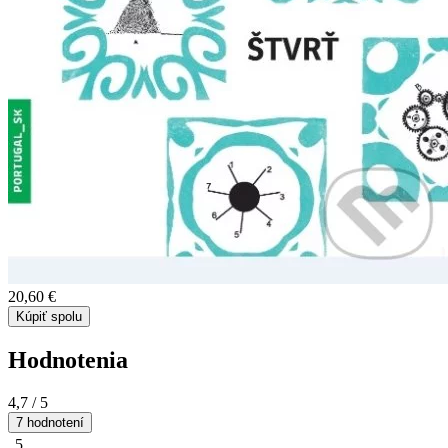
20,60 €
Kúpiť spolu
Hodnotenia
4,7
/ 5
7 hodnotení
5