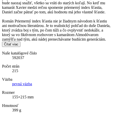
bude naozaj snažiť, všetko sa vráti do starých koľají. No keď mu
kamarát Xavier medzi rečou spomenie priemerný index šťastia,
Daniel začne pátrať po tom, akú hodnotu má jeho vlastné šťastie.
Román Priemerný index šťastia nie je žiadnym návodom k šťastiu
ani motivačnou literatúrou. Je to realistický pohľad do duše Daniela,
ktorý zvádza boj s tým, po čom túži a čo ovplyvniť nedokáže, a
ktorý sa vo fiktívnom rozhovore s kamarátom Almodóvarom
zamýšľa nad tým, akú nádej prenechávame budúcim generáciám.
Čítať viac
Naše katalógové číslo
592037
Počet strán
215
Väzba
pevná väzba
Rozmer
155×215 mm
Hmotnosť
399 g