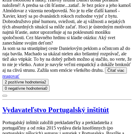
naložené! A predsa sa cíti šťastne...zatiaľ. Je bez práce a jeho kamoš
Almódovar z väzenia neodpovedá. No je tu ešte ďalší kamoš -
Xavier, ktorý sa po dvanástich rokoch rozhodne vyjsť z bytu.
Dobrodružstvo plné humoru, sviežosti, ale aj vážnosti a nejakých
tých absurdných situácií sa môže začať. Hoci je ústredným motívom
najmä šťastie, autor upozorňuje aj na poklesnutú morálku
spoločnosti. Cez hlavného hrdinu si kladie otázku: Aký svet
zanecháme svojim deťom?
Ja som sa na strastiplnej ceste Danielovým peklom a očistcom až do
raja bavila. Machado sa ukázal nielen ako brilantný rozprávač, ale
tiež ako vtipkár. To by na dobrý príbeh možno aj stačilo, no verte, že
to nie je všetko. Autor je navyše veľmi empatický a dokáže brnknúť
aj na clivú strunu. Zažila som emócie všetkého druhu.
Čítať viac
reagovať
2 pozitívne hodnotenia
2
0 negatívne hodnotenia
0
Vydavateľstvo Portugalský inštitút
Portugalský inštitút založili prekladateľky a prekladatelia z
portugalčiny a od roku 2015 vydáva diela lusofónnych (po
portugalsky píšucich) autorov i autoriek z Portugalska, Brazílie a