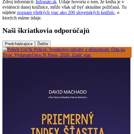
Zdroj informácií:
Infogate.sk
. Údaje hovoria o tom, že kniha je v
evidencii danej knižnice, môže však už byť aktuálne požičaná. Tu
nájdete
zoznam všetkých viac ako 200 slovenských knižníc
, o
ktorých máme údaje.
Naši škriatkovia odporúčajú
Predchádzajúce
Ďalšie