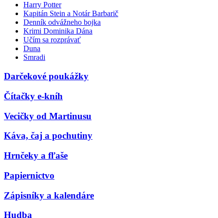
Harry Potter
Kapitán Stein a Notár Barbarič
Denník odvážneho bojka
Krimi Dominika Dána
Učím sa rozprávať
Duna
Smradi
Darčekové poukážky
Čítačky e-kníh
Vecičky od Martinusu
Káva, čaj a pochutiny
Hrnčeky a fľaše
Papiernictvo
Zápisníky a kalendáre
Hudba