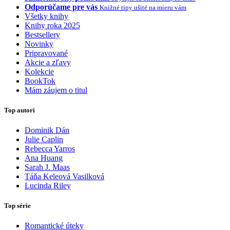
Odporúčame pre vás
Knižné tipy ušité na mieru vám
Všetky knihy
Knihy roka 2025
Bestsellery
Novinky
Pripravované
Akcie a zľavy
Kolekcie
BookTok
Mám záujem o titul
Top autori
Dominik Dán
Julie Caplin
Rebecca Yarros
Ana Huang
Sarah J. Maas
Táňa Keleová Vasilková
Lucinda Riley
Top série
Romantické úteky