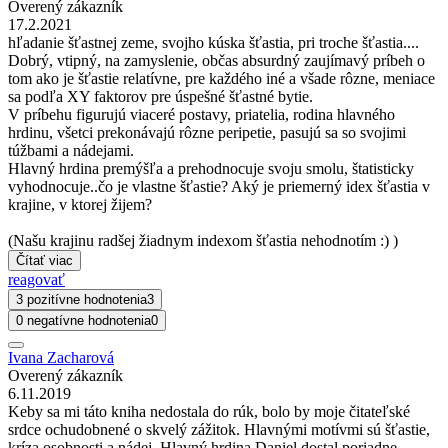
Overený zákazník
17.2.2021
hľadanie šťastnej zeme, svojho kúska šťastia, pri troche šťastia....
Dobrý, vtipný, na zamyslenie, občas absurdný zaujímavý príbeh o
tom ako je šťastie relatívne, pre každého iné a všade rôzne, meniace
sa podľa XY faktorov pre úspešné šťastné bytie.
V príbehu figurujú viaceré postavy, priatelia, rodina hlavného
hrdinu, všetci prekonávajú rôzne peripetie, pasujú sa so svojimi
túžbami a nádejami.
Hlavný hrdina premýšľa a prehodnocuje svoju smolu, štatisticky
vyhodnocuje..čo je vlastne šťastie? Aký je priemerný idex šťastia v
krajine, v ktorej žijem?
(Našu krajinu radšej žiadnym indexom šťastia nehodnotím :) )
Čítať viac
reagovať
3 pozitívne hodnotenia
3
0 negatívne hodnotenia
0
Ivana Zacharová
Overený zákazník
6.11.2019
Keby sa mi táto kniha nedostala do rúk, bolo by moje čitateľské
srdce ochudobnené o skvelý zážitok. Hlavnými motívmi sú šťastie,
kríza osobnosti a nádej. Hlavný hrdina Daniel dostal poriadne