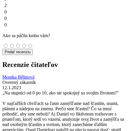
2
0
0
0
Ako sa páčila kniha vám?
Pridať recenziu
Recenzie čitateľov
Monika Bělinová
Overený zákazník
12.1.2023
„Na stupnici od 0 po 10, ako ste spokojný so svojím životom?”
V najťažších chvíľach sa často zamýšľame nad šťastím, snami,
plánmi a nádejou na zmenu. Prečo sme šťastní? Čo sa musí
prihodiť, aby sme neboli? Aj Daniel vo fiktívnom rozhovore s
priateľom, ktorý sedí vo väzení, analyzuje svoj život a zamýšľa sa
nad osobným šťastím a svetom, ktorý zanecháme ďalším
generáciám. Osud Danielovi naložil na plecia naozaj dosť: stratil