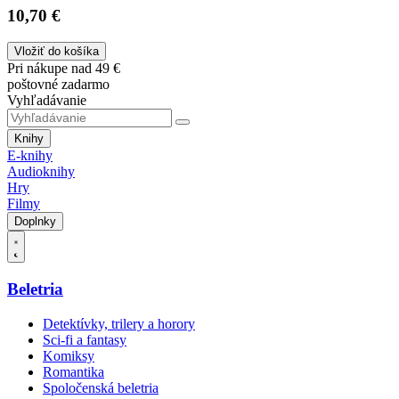
10,70 €
Vložiť do košíka
Pri nákupe nad 49 €
poštovné zadarmo
Vyhľadávanie
Knihy
E-knihy
Audioknihy
Hry
Filmy
Doplnky
Beletria
Detektívky, trilery a horory
Sci-fi a fantasy
Komiksy
Romantika
Spoločenská beletria