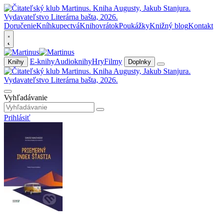
Doručenie
Kníhkupectvá
Knihovrátok
Poukážky
Knižný blog
Kontakt
E-knihy
Audioknihy
Hry
Filmy
Knihy
Doplnky
Vyhľadávanie
Prihlásiť