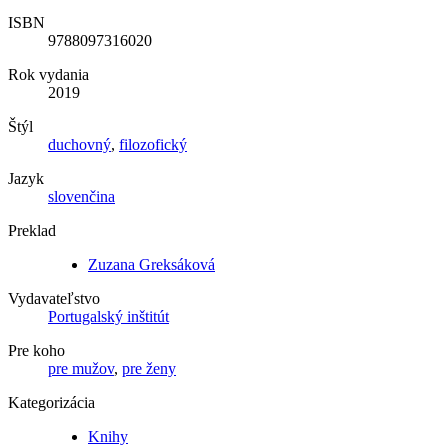
ISBN
9788097316020
Rok vydania
2019
Štýl
duchovný
,
filozofický
Jazyk
slovenčina
Preklad
Zuzana Greksáková
Vydavateľstvo
Portugalský inštitút
Pre koho
pre mužov
,
pre ženy
Kategorizácia
Knihy