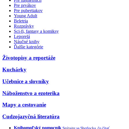
Pre najmenších
Pre prvákov
Pre pubertiakov
Young Adult
Beletria
Rozprávky
Sci-fi, fantasy a komiksy
Leporelá
Náučné knihy
Ďalšie kategórie
Životopisy a reportáže
Kuchárky
Učebnice a slovníky
Náboženstvo a ezoterika
Mapy a cestovanie
Cudzojazyčná literatúra
Knihomoľský pomocník
Spýtajte sa Sherlocka, čo čítať