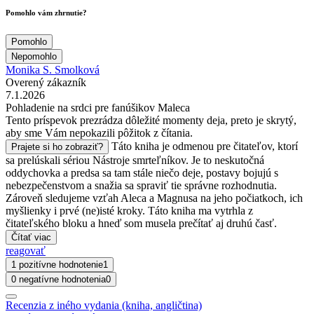
Pomohlo vám zhrnutie?
Pomohlo
Nepomohlo
Monika S. Smolková
Overený zákazník
7.1.2026
Pohladenie na srdci pre fanúšikov Maleca
Tento príspevok prezrádza dôležité momenty deja, preto je skrytý,
aby sme Vám nepokazili pôžitok z čítania.
Táto kniha je odmenou pre čitateľov, ktorí
Prajete si ho zobraziť?
sa prelúskali sériou Nástroje smrteľníkov. Je to neskutočná
oddychovka a predsa sa tam stále niečo deje, postavy bojujú s
nebezpečenstvom a snažia sa spraviť tie správne rozhodnutia.
Zároveň sledujeme vzťah Aleca a Magnusa na jeho počiatkoch, ich
myšlienky i prvé (ne)isté kroky. Táto kniha ma vytrhla z
čitateľského bloku a hneď som musela prečítať aj druhú časť.
Čítať viac
reagovať
1 pozitívne hodnotenie
1
0 negatívne hodnotenia
0
Recenzia z iného vydania (kniha, angličtina)