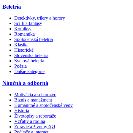
Beletria
Detektívky, trilery a horory
Sci-fi a fantasy
Komiksy
Romantika
Spoločenská beletria
Klasika
Historické
Slovenská beletria
Svetová beletria
Poézia
Ďalšie kategórie
Náučná a odborná
Motivácia a sebarozvoj
Biznis a manažment
Humanitné a spoločenské vedy
História
Životopisy a reportáže
Vzťahy a rodina
Zdravie a životný štýl
Počítače a internet