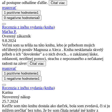
až postupne odhalíme ďalšie.
Čítať viac
reagovať
1 pozitívne hodnotenie
1
0 negatívne hodnotenia
0
Recenzia z iného vydania (kniha)
Maťka P.
Overený zákazník
9.8.2024
Veľmi som sa tešila na túto knihu, lebo je príbehom mojich
obľúbených postáv Magnusa a Aleca . Kniha nesklamala skvelý
príbeh o ich "dovolenke" a o nich dvoch... o zakázanej láske,
oddanosti, nezištnej pomoci, strachu z nepoznaného a nečakanej
radosti na záver
Čítať viac
reagovať
1 pozitívne hodnotenie
1
1 negatívne hodnotenie
1
Recenzia z iného vydania (kniha)
Karina
Neoverený nákup
25.7.2024
Keďže som túto knihu dostala ako darček, bola som zvedavá, či si ju
môžem prečítať bez toho, že by som čítala nejaké iné knihy z