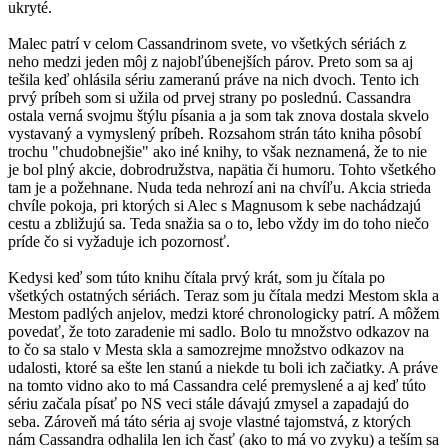
ukryté.
Malec patrí v celom Cassandrinom svete, vo všetkých sériách z
neho medzi jeden môj z najobľúbenejších párov. Preto som sa aj
tešila keď ohlásila sériu zameranú práve na nich dvoch. Tento ich
prvý príbeh som si užila od prvej strany po poslednú. Cassandra
ostala verná svojmu štýlu písania a ja som tak znova dostala skvelo
vystavaný a vymyslený príbeh. Rozsahom strán táto kniha pôsobí
trochu "chudobnejšie" ako iné knihy, to však neznamená, že to nie
je bol plný akcie, dobrodružstva, napätia či humoru. Tohto všetkého
tam je a požehnane. Nuda teda nehrozí ani na chvíľu. Akcia strieda
chvíle pokoja, pri ktorých si Alec s Magnusom k sebe nachádzajú
cestu a zbližujú sa. Teda snažia sa o to, lebo vždy im do toho niečo
príde čo si vyžaduje ich pozornosť.
Kedysi keď som túto knihu čítala prvý krát, som ju čítala po
všetkých ostatných sériách. Teraz som ju čítala medzi Mestom skla a
Mestom padlých anjelov, medzi ktoré chronologicky patrí. A môžem
povedať, že toto zaradenie mi sadlo. Bolo tu množstvo odkazov na
to čo sa stalo v Mesta skla a samozrejme množstvo odkazov na
udalosti, ktoré sa ešte len stanú a niekde tu boli ich začiatky. A práve
na tomto vidno ako to má Cassandra celé premyslené a aj keď túto
sériu začala písať po NS veci stále dávajú zmysel a zapadajú do
seba. Zároveň má táto séria aj svoje vlastné tajomstvá, z ktorých
nám Cassandra odhalila len ich časť (ako to má vo zvyku) a teším sa