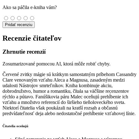
Ako sa páčila e-kniha vám?
Pridať recenziu
Recenzie čitateľov
Zhrnutie recenzií
Zosumarizované pomocou AI, ktorá môže robiť chyby.
Červené zvitky mágie sú krátkym samostatným príbehom Cassandry
Clare venovaným vzťahu Aleca a Magnusa, zasadeným medzi
udalosti Nástrojov smrteľníkov. Kniha kombinuje akciu,
dobrodružstvo, humor a romantiku, čítala sa väčšine recenzentov
rýchlo a pútavo. Fanúšikovia páru Malec oceňujú prehĺbenie ich
vzťahu a množstvo referencií do širšieho tieňoloveckého sveta.
Niektorí čitatelia však poukázali na kratší rozsah a občasnú
predvídateľnosť deja alebo nedostatočné prehĺbenie vzťahovej línie.
Čitatelia oceňujú