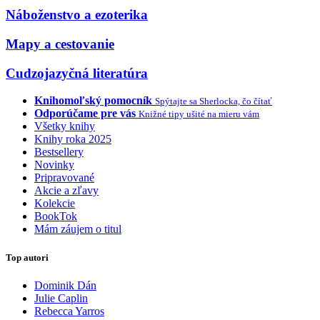
Náboženstvo a ezoterika
Mapy a cestovanie
Cudzojazyčná literatúra
Knihomoľský pomocník
Spýtajte sa Sherlocka, čo čítať
Odporúčame pre vás
Knižné tipy ušité na mieru vám
Všetky knihy
Knihy roka 2025
Bestsellery
Novinky
Pripravované
Akcie a zľavy
Kolekcie
BookTok
Mám záujem o titul
Top autori
Dominik Dán
Julie Caplin
Rebecca Yarros