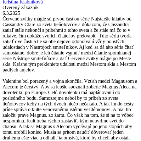
Kristína Klabníková
Overený zákazník
6.3.2025
Červené zvitky mágie sú prvou časťou série Najstaršie kliatby od
Cassandry Clare zo sveta tieňolovcov a dôkazom, že Cassandra
zatiaľ stále nekončí s príbehmi z tohto sveta a že stále má čo to v
rukáve, čím dokáže svojich čitateľov prekvapiť. Túto sériu tvoria
zatiaľ dve časti a tie sa obe dejovo odohrávajú vždy po istých
udalostiach v Nástrojoch smrteľníkov. Aj keď sa dá táto séria čítať
samostatne, dobre je ich čítanie vsunúť medzi čítanie spomínanej
série Nástroje smrteľníkov a dať Červené zvitky mágie po Meste
skla. Krásne tým prekleniete udalosti medzi Mestom skla a Mestom
padlých anjelov.
Valentine bol porazený a vojna skončila. Vzťah medzi Magnusom a
Alecom je čerstvý. Aby sa lepšie spoznali zoberie Magnus Aleca na
dovolenku po Európe. Celú dovolenku má naplánovanú do
posledného bodu. Samozrejme nebol by to príbeh zo sveta
tieňolovcov keby na tých dvoch niečo nečakalo. A tak im do cesty
príde správa o kulte venovanému istému veľdémonovi. A mal ho
založiť práve Magnus, zo žartu. Čo však na tom, že si na to vôbec
nespomína. Kult treba rýchlo zastaviť, kým neuvrhne svet do
chaosu. A tak sa Magnus s Alecom vydávajú po jeho stopách aby
tomu urobili koniec. Musia sa pritom naučiť dôverovať jeden
druhému ešte viac a odhaliť tajomstvá, ktoré by chceli aby ostali