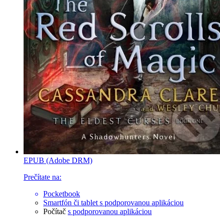
EPUB (Adobe DRM)
Prečítate na:
Pocketbook
Smartfón či tablet
s podporovanou aplikáciou
Počítač
s podporovanou aplikáciou