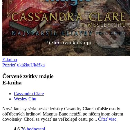
E-kniha
Pozrieť ukážku
Ukážka
Červené zvitky mágie
E-kniha
Cassandra Clare
Wesley Chu
Nová fantasy séria bestselleristky Casandry Clare a ďalšie osudy
obľúbených hrdinov! Magnus Bane netúžil po ničom inom okrem
dovolenky. Chcel sa vydať na veľkolepú cestu po...
Čítať viac
4,6
76 hodnotení