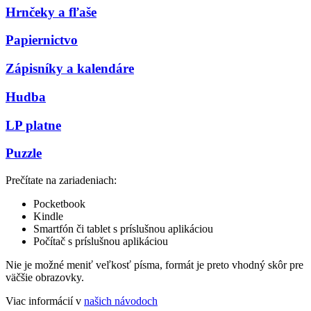
Hrnčeky a fľaše
Papiernictvo
Zápisníky a kalendáre
Hudba
LP platne
Puzzle
Prečítate na zariadeniach:
Pocketbook
Kindle
Smartfón či tablet s príslušnou aplikáciou
Počítač s príslušnou aplikáciou
Nie je možné meniť veľkosť písma, formát je preto vhodný skôr pre
väčšie obrazovky.
Viac informácií v
našich návodoch