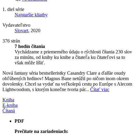
1. diel série
Najstaršie kliatby
Vydavateľstvo
Slovart
, 2020
376 strán
7 hodín čítania
Vychádzame z priemerného údaju o rýchlosti čítania 230 slov
za minútu, od knihy ku knihe a čitateľa ku čitateľovi sa to
však môže líšiť.
Nová fantasy séria bestselleristky Casandry Clare a ďalšie osudy
obľúbených hrdinov! Magnus Bane netúžil po ničom inom okrem
dovolenky. Chcel sa vydať na veľkolepú cestu po Európe s Alecom
Lightwoodom, s ktorým konečne tvoria pár...
Čítať viac
Kniha
E-kniha
Čítaná
PDF
Prečítate na zariadeniach: