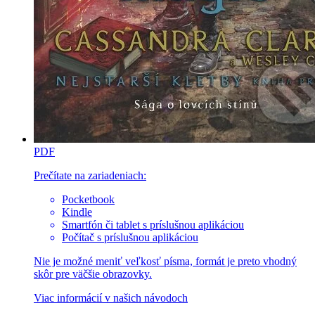
PDF
Prečítate na zariadeniach:
Pocketbook
Kindle
Smartfón či tablet s príslušnou aplikáciou
Počítač s príslušnou aplikáciou
Nie je možné meniť veľkosť písma, formát je preto vhodný
skôr pre väčšie obrazovky.
Viac informácií v
našich návodoch