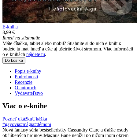
E-kniha
8,99 €
Ihneď na stiahnutie
Máte čítačku, tablet alebo mobil? Stiahnite si do nich e-knihu:
budete ju mať hneď a ešte aj ušetríte život stromom. Viac informácii
o e-knihách
nájdete tu
.
Do košíka
Popis e-knihy
Podrobnosti
Recenzie
O autoroch
Vydavateľstvo
Viac o e-knihe
Pozrieť ukážku
Ukážka
#gayovia
#mágia
#démoni
Nová fantasy séria bestselleristky Cassandry Clare a ďalšie osudy
obľúbených hrdinov!Magnus Bane netúžil po ničom inom okrem