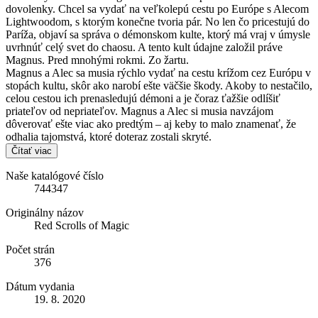
dovolenky. Chcel sa vydať na veľkolepú cestu po Európe s Alecom
Lightwoodom, s ktorým konečne tvoria pár. No len čo pricestujú do
Paríža, objaví sa správa o démonskom kulte, ktorý má vraj v úmysle
uvrhnúť celý svet do chaosu. A tento kult údajne založil práve
Magnus. Pred mnohými rokmi. Zo žartu.
Magnus a Alec sa musia rýchlo vydať na cestu krížom cez Európu v
stopách kultu, skôr ako narobí ešte väčšie škody. Akoby to nestačilo,
celou cestou ich prenasledujú démoni a je čoraz ťažšie odlíšiť
priateľov od nepriateľov. Magnus a Alec si musia navzájom
dôverovať ešte viac ako predtým – aj keby to malo znamenať, že
odhalia tajomstvá, ktoré doteraz zostali skryté.
Čítať viac
Naše katalógové číslo
744347
Originálny názov
Red Scrolls of Magic
Počet strán
376
Dátum vydania
19. 8. 2020