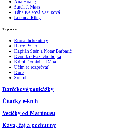
Ana Huang
Sarah J. Maas
Táňa Keleová Vasilková
Lucinda Riley
Top série
Romantické úteky
Harry Potter
Kapitán Stein a Notár Barbarič
Denník odvážneho bojka
Krimi Dominika Dána
Učím sa rozprávať
Duna
Smradi
Darčekové poukážky
Čítačky e-kníh
Vecičky od Martinusu
Káva, čaj a pochutiny