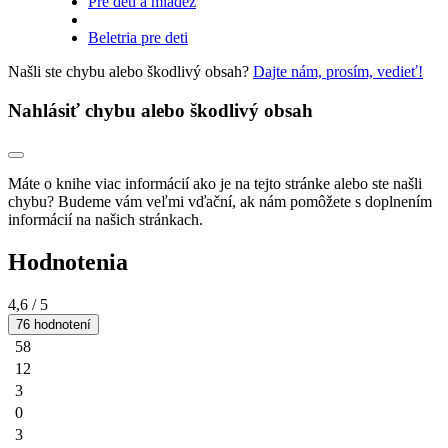
Pre deti a mládež
Beletria pre deti
Našli ste chybu alebo škodlivý obsah?
Dajte nám, prosím, vedieť!
Nahlásiť chybu alebo škodlivý obsah
Máte o knihe viac informácií ako je na tejto stránke alebo ste našli
chybu? Budeme vám veľmi vďační, ak nám pomôžete s doplnením
informácií na našich stránkach.
Hodnotenia
4,6
/ 5
76 hodnotení
58
12
3
0
3