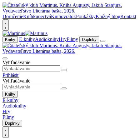
Doručenie
Kníhkupectvá
Knihovrátok
Poukážky
Knižný blog
Kontakt
E-knihy
Audioknihy
Hry
Filmy
Knihy
Doplnky
Vyhľadávanie
Prihlásiť
Vyhľadávanie
Knihy
E-knihy
Audioknihy
Hry
Filmy
Doplnky