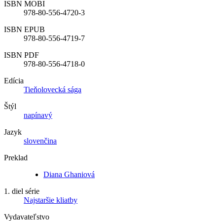
ISBN MOBI
978-80-556-4720-3
ISBN EPUB
978-80-556-4719-7
ISBN PDF
978-80-556-4718-0
Edícia
Tieňolovecká sága
Štýl
napínavý
Jazyk
slovenčina
Preklad
Diana Ghaniová
1. diel série
Najstaršie kliatby
Vydavateľstvo