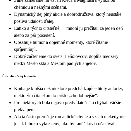
Silné zameranie na vzťah Aleca a Magnusa s výraznou
chémiou a nežnými scénami.
Dynamický dej plný akcie a dobrodružstva, ktorý neustále
posúva udalosti ďalej.
Ľahko a rýchlo čitateľné — mnohí ju prečítali za jeden deň
alebo za pár posedení.
Obsahuje humor a dojemné momenty, ktoré čítanie
spríjemňujú.
Dobré začlenenie do sveta Tieňolovcov, dopĺňa medzery
medzi Mesto skla a Mestom padlých anjelov.
Čitatelia ďalej hodnotia
Kniha je kratšia než niektoré predchádzajúce tituly autorky,
niektorým čitateľom to prišlo „chudobnejšie“.
Pre niektorých bola dejovo predvídateľná a chýbali väčšie
prekvapenia.
Akcia často prerušuje romantické chvíle a vzťah niekedy nie
je tak hlboko vykreslený, ako by fanúšikovia očakávali.