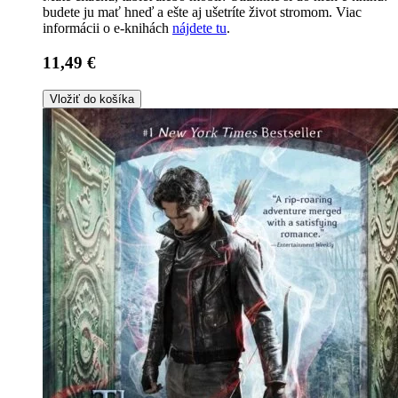
budete ju mať hneď a ešte aj ušetríte život stromom. Viac
informácii o e-knihách
nájdete tu
.
11,49 €
Vložiť do košíka