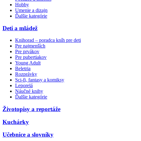
Hobby
Umenie a dizajn
Ďalšie kategórie
Deti a mládež
Knihorad – poradca kníh pre deti
Pre najmenších
Pre prvákov
Pre pubertiakov
Young Adult
Beletria
Rozprávky
Sci-fi, fantasy a komiksy
Leporelá
Náučné knihy
Ďalšie kategórie
Životopisy a reportáže
Kuchárky
Učebnice a slovníky