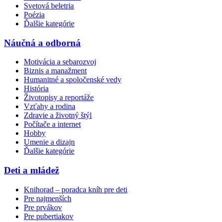
Svetová beletria
Poézia
Ďalšie kategórie
Náučná a odborná
Motivácia a sebarozvoj
Biznis a manažment
Humanitné a spoločenské vedy
História
Životopisy a reportáže
Vzťahy a rodina
Zdravie a životný štýl
Počítače a internet
Hobby
Umenie a dizajn
Ďalšie kategórie
Deti a mládež
Knihorad – poradca kníh pre deti
Pre najmenších
Pre prvákov
Pre pubertiakov