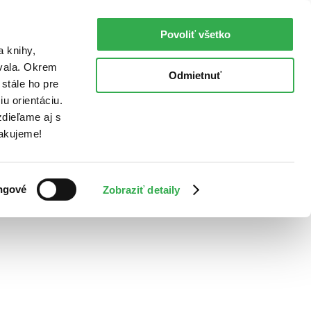
Povoliť všetko
a knihy,
ovala. Okrem
Odmietnuť
stále ho pre
u orientáciu.
dieľame aj s
Ďakujeme!
ngové
Zobraziť detaily