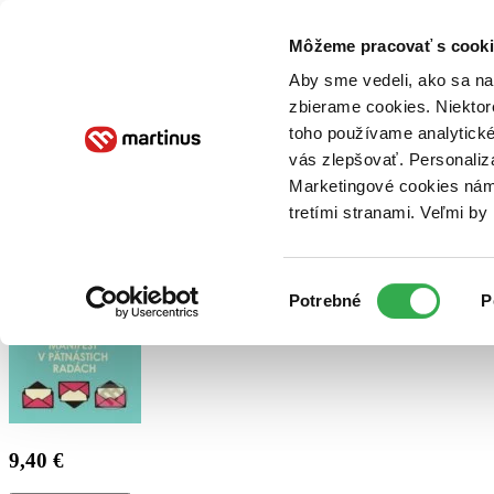
Doručenie
Kníhkupectvá
Knihovrátok
Poukážky
Knižný blog
Kontakt
Môžeme pracovať s cooki
Aby sme vedeli, ako sa na 
zbierame cookies. Niektor
E-knihy
Audioknihy
Hry
Filmy
Knihy
Doplnky
toho používame analytické
vás zlepšovať. Personaliz
Vyhľadávanie
Marketingové cookies nám 
tretími stranami. Veľmi b
Prihlásiť
Výber
Potrebné
P
súhlasu
9,40 €