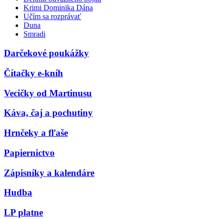
Krimi Dominika Dána
Učím sa rozprávať
Duna
Smradi
Darčekové poukážky
Čítačky e-kníh
Vecičky od Martinusu
Káva, čaj a pochutiny
Hrnčeky a fľaše
Papiernictvo
Zápisníky a kalendáre
Hudba
LP platne