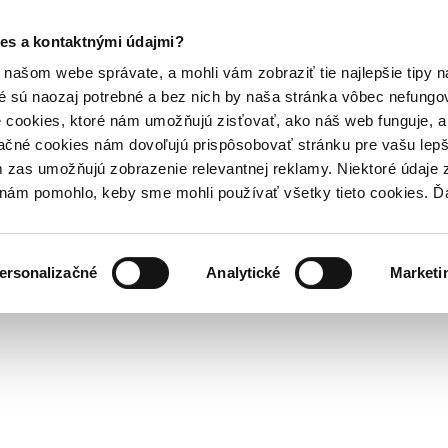
es a kontaktnými údajmi?
našom webe správate, a mohli vám zobraziť tie najlepšie tipy n
é sú naozaj potrebné a bez nich by naša stránka vôbec nefung
 cookies, ktoré nám umožňujú zisťovať, ako náš web funguje, a 
ačné cookies nám dovoľujú prispôsobovať stránku pre vašu lepši
zas umožňujú zobrazenie relevantnej reklamy. Niektoré údaje z
y nám pomohlo, keby sme mohli používať všetky tieto cookies. 
ersonalizačné
Analytické
Marketi