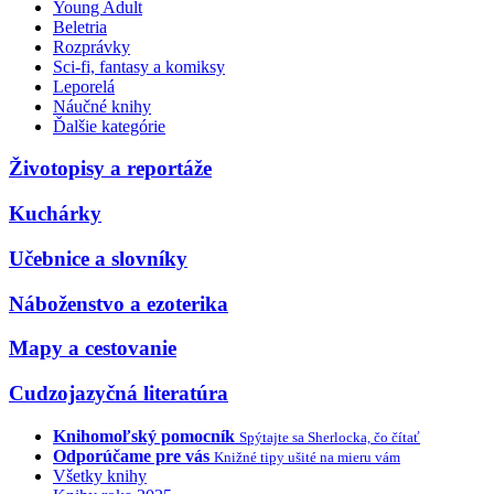
Young Adult
Beletria
Rozprávky
Sci-fi, fantasy a komiksy
Leporelá
Náučné knihy
Ďalšie kategórie
Životopisy a reportáže
Kuchárky
Učebnice a slovníky
Náboženstvo a ezoterika
Mapy a cestovanie
Cudzojazyčná literatúra
Knihomoľský pomocník
Spýtajte sa Sherlocka, čo čítať
Odporúčame pre vás
Knižné tipy ušité na mieru vám
Všetky knihy