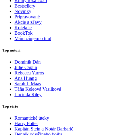
Knihy roka 2025
Bestsellery
Novinky
Pripravované
Akcie a zľavy
Kolekcie
BookTok
Mám záujem o titul
Top autori
Dominik Dán
Julie Caplin
Rebecca Yarros
Ana Huang
Sarah J. Maas
Táňa Keleová Vasilková
Lucinda Riley
Top série
Romantické úteky
Harry Potter
Kapitán Stein a Notár Barbarič
Denník odvážneho bojka