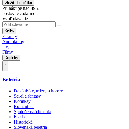
Vložiť do košíka
Pri nákupe nad 49 €
poštovné zadarmo
Vyhľadávanie
Knihy
E-knihy
Audioknihy
Hry
Filmy
Doplnky
Beletria
Detektívky, trilery a horory
Sci-fi a fantasy
Komiksy
Romantika
Spoločenská beletria
Klasika
Historické
Slovenská beletria