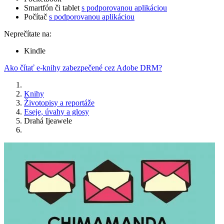
Smartfón či tablet
s podporovanou aplikáciou
Počítač
s podporovanou aplikáciou
Neprečítate na:
Kindle
Ako čítať e-knihy zabezpečené cez Adobe DRM?
Knihy
Životopisy a reportáže
Eseje, úvahy a glosy
Drahá Ijeawele