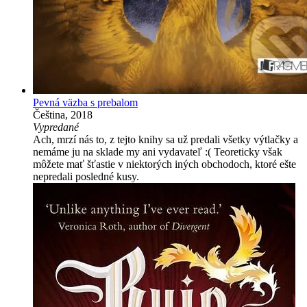
Pevná väzba s prebalom
Čeština, 2018
Vypredané
Ach, mrzí nás to, z tejto knihy sa už predali všetky výtlačky a
nemáme ju na sklade my ani vydavateľ :( Teoreticky však
môžete mať šťastie v niektorých iných obchodoch, ktoré ešte
nepredali posledné kusy.