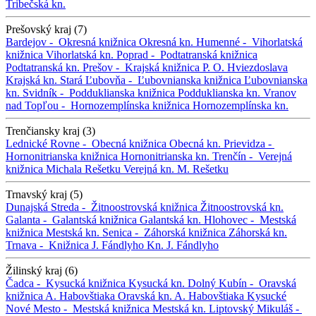
Tribečská kn.
Prešovský kraj (7)
Bardejov -
Okresná knižnica
Okresná kn.
Humenné -
Vihorlatská
knižnica
Vihorlatská kn.
Poprad -
Podtatranská knižnica
Podtatranská kn.
Prešov -
Krajská knižnica P. O. Hviezdoslava
Krajská kn.
Stará Ľubovňa -
Ľubovnianska knižnica
Ľubovnianska
kn.
Svidník -
Podduklianska knižnica
Podduklianska kn.
Vranov
nad Topľou -
Hornozemplínska knižnica
Hornozemplínska kn.
Trenčiansky kraj (3)
Lednické Rovne -
Obecná knižnica
Obecná kn.
Prievidza -
Hornonitrianska knižnica
Hornonitrianska kn.
Trenčín -
Verejná
knižnica Michala Rešetku
Verejná kn. M. Rešetku
Trnavský kraj (5)
Dunajská Streda -
Žitnoostrovská knižnica
Žitnoostrovská kn.
Galanta -
Galantská knižnica
Galantská kn.
Hlohovec -
Mestská
knižnica
Mestská kn.
Senica -
Záhorská knižnica
Záhorská kn.
Trnava -
Knižnica J. Fándlyho
Kn. J. Fándlyho
Žilinský kraj (6)
Čadca -
Kysucká knižnica
Kysucká kn.
Dolný Kubín -
Oravská
knižnica A. Habovštiaka
Oravská kn. A. Habovštiaka
Kysucké
Nové Mesto -
Mestská knižnica
Mestská kn.
Liptovský Mikuláš -