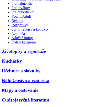
Pre najmenších
Pre prvákov
Pre pubertiakov
Young Adult
Beletria
Rozprávky
Sci-fi, fantasy a komiksy
Leporelá
Náučné knihy
Ďalšie kategórie
Životopisy a reportáže
Kuchárky
Učebnice a slovníky
Náboženstvo a ezoterika
Mapy a cestovanie
Cudzojazyčná literatúra