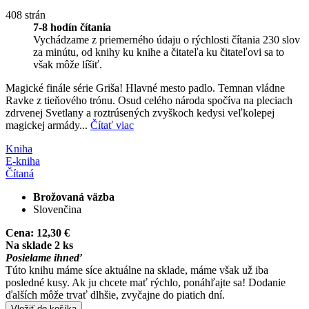
408 strán
7-8 hodín čítania
Vychádzame z priemerného údaju o rýchlosti čítania 230 slov
za minútu, od knihy ku knihe a čitateľa ku čitateľovi sa to
však môže líšiť.
Magické finále série Griša! Hlavné mesto padlo. Temnan vládne
Ravke z tieňového trónu. Osud celého národa spočíva na pleciach
zdrvenej Svetlany a roztrúsených zvyškoch kedysi veľkolepej
magickej armády...
Čítať viac
Kniha
E-kniha
Čítaná
Brožovaná väzba
Slovenčina
Cena:
12,30 €
Na sklade 2 ks
Posielame ihneď
Túto knihu máme síce aktuálne na sklade, máme však už iba
posledné kusy. Ak ju chcete mať rýchlo, ponáhľajte sa! Dodanie
ďalších môže trvať dlhšie, zvyčajne do piatich dní.
Vložiť do košíka