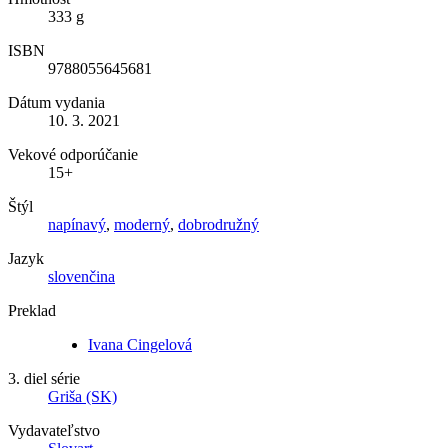
333 g
ISBN
9788055645681
Dátum vydania
10. 3. 2021
Vekové odporúčanie
15+
Štýl
napínavý
,
moderný
,
dobrodružný
Jazyk
slovenčina
Preklad
Ivana Cingelová
3. diel série
Griša (SK)
Vydavateľstvo