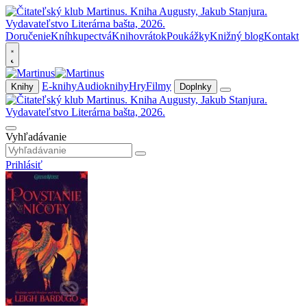
Doručenie
Kníhkupectvá
Knihovrátok
Poukážky
Knižný blog
Kontakt
E-knihy
Audioknihy
Hry
Filmy
Knihy
Doplnky
Vyhľadávanie
Prihlásiť