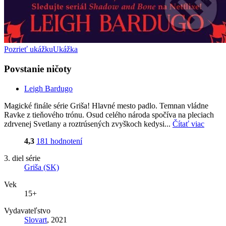
Pozrieť ukážku
Ukážka
Povstanie ničoty
Leigh Bardugo
Magické finále série Griša! Hlavné mesto padlo. Temnan vládne
Ravke z tieňového trónu. Osud celého národa spočíva na pleciach
zdrvenej Svetlany a roztrúsených zvyškoch kedysi...
Čítať viac
4,3
181 hodnotení
3. diel série
Griša (SK)
Vek
15+
Vydavateľstvo
Slovart
, 2021