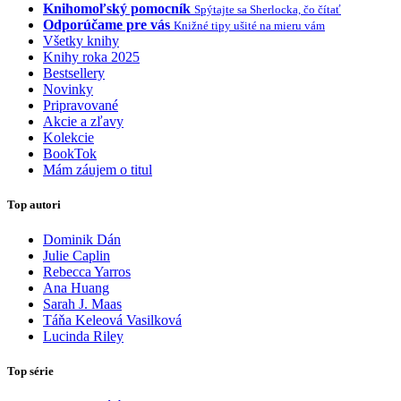
Knihomoľský pomocník
Spýtajte sa Sherlocka, čo čítať
Odporúčame pre vás
Knižné tipy ušité na mieru vám
Všetky knihy
Knihy roka 2025
Bestsellery
Novinky
Pripravované
Akcie a zľavy
Kolekcie
BookTok
Mám záujem o titul
Top autori
Dominik Dán
Julie Caplin
Rebecca Yarros
Ana Huang
Sarah J. Maas
Táňa Keleová Vasilková
Lucinda Riley
Top série