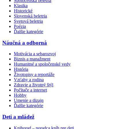
Spoločenská beletria
Klasika
Historické
Slovenská beletria
Svetová beletria
Poézia
Ďalšie kategórie
Náučná a odborná
Motivácia a sebarozvoj
Biznis a manažment
Humanitné a spoločenské vedy
História
Životopisy a reportáže
Vzťahy a rodina
Zdravie a životný štýl
Počítače a internet
Hobby
Umenie a dizajn
Ďalšie kategórie
Deti a mládež
Knihorad – poradca kníh pre deti