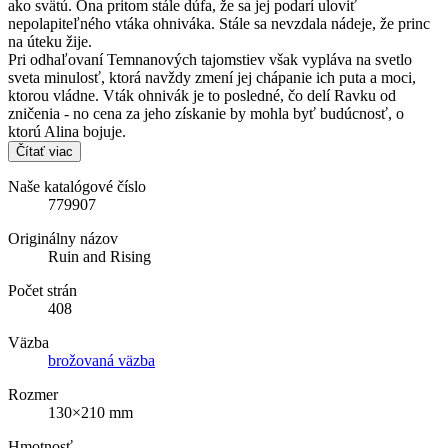
ako svätú. Ona pritom stále dúfa, že sa jej podarí uloviť
nepolapiteľného vtáka ohniváka. Stále sa nevzdala nádeje, že princ
na úteku žije.
Pri odhaľovaní Temnanových tajomstiev však vypláva na svetlo
sveta minulosť, ktorá navždy zmení jej chápanie ich puta a moci,
ktorou vládne. Vták ohnivák je to posledné, čo delí Ravku od
zničenia - no cena za jeho získanie by mohla byť budúcnosť, o
ktorú Alina bojuje.
Čítať viac
Naše katalógové číslo
779907
Originálny názov
Ruin and Rising
Počet strán
408
Väzba
brožovaná väzba
Rozmer
130×210 mm
Hmotnosť