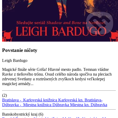
Povstanie ničoty
Leigh Bardugo
Magické finále série Griša! Hlavné mesto padlo. Temnan vládne
Ravke z tieňového trónu. Osud celého národa spočíva na pleciach
zdrvenej Svetlany a roztrúsených zvyškoch kedysi veľkolepej
magickej armády...
(2)
Bratislava -
Karloveská knižnica
Karloveská kn.
Bratislava-
Dúbravka -
Miestna knižnica Dúbravka
Miestna kn. Dúbravka
Banskobystrický kraj (6)