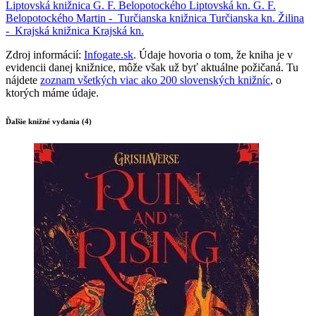
Liptovská knižnica G. F. Belopotockého
Liptovská kn. G. F.
Belopotockého
Martin -
Turčianska knižnica
Turčianska kn.
Žilina
-
Krajská knižnica
Krajská kn.
Zdroj informácií:
Infogate.sk
. Údaje hovoria o tom, že kniha je v
evidencii danej knižnice, môže však už byť aktuálne požičaná. Tu
nájdete
zoznam všetkých viac ako 200 slovenských knižníc
, o
ktorých máme údaje.
Ďalšie knižné vydania (4)