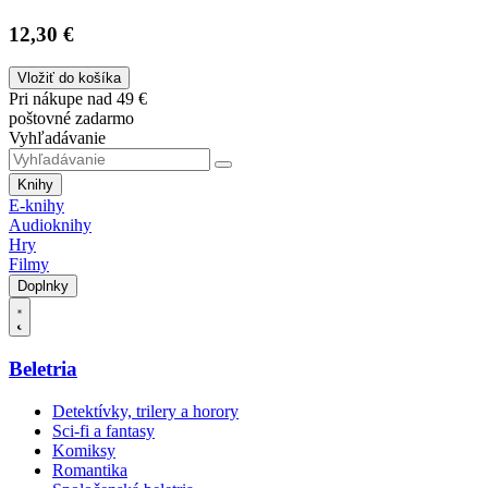
12,30 €
Vložiť do košíka
Pri nákupe nad 49 €
poštovné zadarmo
Vyhľadávanie
Knihy
E-knihy
Audioknihy
Hry
Filmy
Doplnky
Beletria
Detektívky, trilery a horory
Sci-fi a fantasy
Komiksy
Romantika