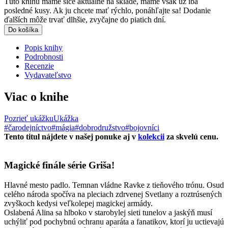
Túto knihu máme síce aktuálne na sklade, máme však už iba
posledné kusy. Ak ju chcete mať rýchlo, ponáhľajte sa! Dodanie
ďalších môže trvať dlhšie, zvyčajne do piatich dní.
Do košíka
Popis knihy
Podrobnosti
Recenzie
Vydavateľstvo
Viac o knihe
Pozrieť ukážku
Ukážka
#čarodejníctvo
#mágia
#dobrodružstvo
#bojovníci
Tento titul nájdete v našej ponuke aj v
kolekcii
za skvelú cenu.
Magické finále série Griša!
Hlavné mesto padlo. Temnan vládne Ravke z tieňového trónu. Osud
celého národa spočíva na pleciach zdrvenej Svetlany a roztrúsených
zvyškoch kedysi veľkolepej magickej armády.
Oslabená Alina sa hlboko v starobylej sieti tunelov a jaskýň musí
uchýliť pod pochybnú ochranu aparáta a fanatikov, ktorí ju uctievajú