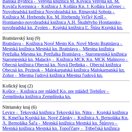
Banská Bystrica -
Verejná knižnica M. Kováča
Verejná kn. M.
Kováča
Kremnica -
Knižnica J. Kollára
Kn. J. Kollára
Lučenec -
Novohradská knižnica
Novohradská kn.
Rimavská Sobota -
Knižnica M. Hrebendu
Kn. M. Hrebendu
Veľký Krtíš -
Hontiansko-novohradská knižnica A.H. Škultétyho
Hontiansko-
novohradská kn.
Zvolen -
Krajská knižnica Ľ. Štúra
Krajská kn.
Bratislavský kraj (9)
Bratislava -
Knižnica Nové Mesto
Kn. Nové Mesto
Bratislava -
Mestská knižnica
Mestská kn.
Bratislava -
Miestna knižnica
Petržalka
Miestna kn. Petržalka
Bratislava -
Staromestská knižnica
Staromestská kn.
Malacky -
Knižnica MCK
Kn. MCK
Malinovo -
Obecná knižnica
Obecná kn.
Nová Dedinka -
Obecná knižnica
Obecná kn.
Pezinok -
Malokarpatská knižnica
Malokarpatská kn.
Zohor -
Miestna ľudová knižnica
Miestna ľudová kn.
Košický kraj (2)
Košice -
Knižnica pre mládež
Kn. pre mládež
Trebišov -
Zemplínska knižnica
Zemplínska kn.
Nitriansky kraj (6)
Levice -
Tekovská knižnica
Tekovská kn.
Nitra -
Krajská knižnica
K. Kmeťka
Krajská kn.
Nové Zámky -
Knižnica A. Bernoláka
Kn.
A. Bernoláka
Šaľa -
Mestská knižnica
Mestská kn.
Štúrovo -
Mestská knižnica
Mestská kn.
Topoľčany -
Tribečská knižnica