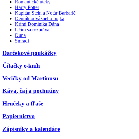
Romantické úteky
Harry Potter
Kapitán Stein a Notár Barbarič
Denník odvážneho bojka
Krimi Dominika Dána
Učím sa rozprávať
Duna
Smradi
Darčekové poukážky
Čítačky e-kníh
Vecičky od Martinusu
Káva, čaj a pochutiny
Hrnčeky a fľaše
Papiernictvo
Zápisníky a kalendáre