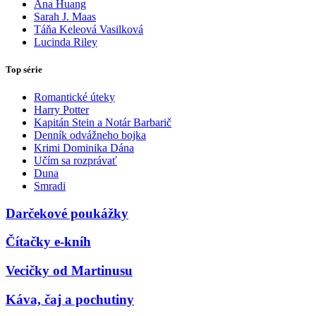
Ana Huang
Sarah J. Maas
Táňa Keleová Vasilková
Lucinda Riley
Top série
Romantické úteky
Harry Potter
Kapitán Stein a Notár Barbarič
Denník odvážneho bojka
Krimi Dominika Dána
Učím sa rozprávať
Duna
Smradi
Darčekové poukážky
Čítačky e-kníh
Vecičky od Martinusu
Káva, čaj a pochutiny