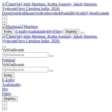
Doručenie
Kníhkupectvá
Knihovrátok
Poukážky
Knižný blog
Kontakt
E-knihy
Audioknihy
Hry
Filmy
Knihy
Doplnky
Vyhľadávanie
Prihlásiť
Vyhľadávanie
Knihy
E-knihy
Audioknihy
Hry
Filmy
Doplnky