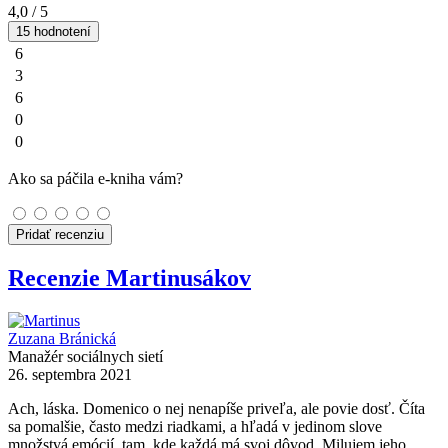
4,0
/ 5
15 hodnotení
6
3
6
0
0
Ako sa páčila e-kniha vám?
Pridať recenziu
Recenzie Martinusákov
Zuzana Bránická
Manažér sociálnych sietí
26. septembra 2021
Ach, láska. Domenico o nej nenapíše priveľa, ale povie dosť. Číta
sa pomalšie, často medzi riadkami, a hľadá v jedinom slove
množstvá emócií, tam, kde každá má svoj dôvod. Milujem jeho