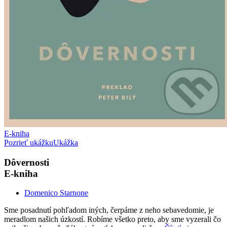
E-kniha
Pozrieť ukážku
Ukážka
Dôvernosti
E-kniha
Domenico Starnone
Sme posadnutí pohľadom iných, čerpáme z neho sebavedomie, je
meradlom našich úzkostí. Robíme všetko preto, aby sme vyzerali čo