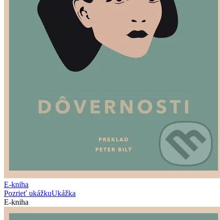
E-kniha
Pozrieť ukážku
Ukážka
E-kniha