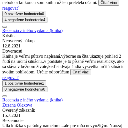
nebolo a ku koncu som knihu už len preletela očami.
Čítať viac
reagovať
0 pozitívne hodnotenia
0
4 negatívne hodnotenia
4
Recenzia z iného vydania (kniha)
Kristína
Neoverený nákup
12.8.2021
Dovernosti
Kniha je veľmi pútavo napísaná,výborne sa číta,ukazuje pohľad 2
ľudí na určitú situáciu..v podstate je to písané veľmi realisticky, ako
sa stáva v bežnom živote,keď si dvaja ľudia vysvetlia určitú situáciu
svojim pohľadom. Určite odporúčam
Čítať viac
reagovať
1 pozitívne hodnotenie
1
0 negatívne hodnotenia
0
Recenzia z iného vydania (kniha)
Zuzana Olexova
Overený zákazník
15.7.2021
Bez emocie
Útla knižka s parádny námetom....ale pre mňa nevyužitým. Naozaj