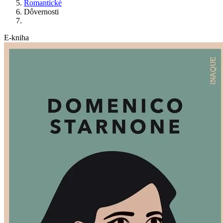
Romantické
Dôvernosti
E-kniha