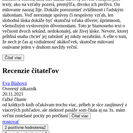
texty, ako na vzťahy pozerá, premýšľa, divoko ich prežíva. On
milovanie naozaj žije. Dokáže porozumieť zvláštnosti i ľudským
slabostiam. Veď neexistuje správny či nesprávny vzťah, len
slobodná láska dokáže byť skutočná vďaka dôvere, úprimnosti,
všemožným vysloveným dôvernostiam. Toto je Starnoneho text o
večnosti dvoch sekúnd, nedokonalej, ale živej láske. Nevere, ktorej
prílišná snaha chcieť jej zabrániť jej nikdy nezabráni. A ešte o tom,
že nech je čas aj vzdialenosť akákoľvek, skutočne milovaní
ostávame jeden v druhom navždy veční.
Čítať viac
Recenzie čitateľov
Eva Blahová
Overený zákazník
20.11.2021
ťažké čítanie
od krátkych kníh očakávam trochu viac, príbeh je síce zaujímavý z
viacerých pohľadov, ale niektoré pasáže som čítala aj na 3x. mám
veľmi zmiešané pocity po prečítaní
Čítať viac
reagovať
2 pozitívne hodnotenia
2