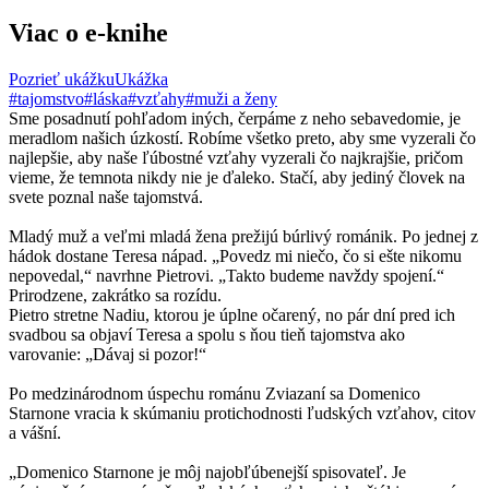
Viac o e-knihe
Pozrieť ukážku
Ukážka
#tajomstvo
#láska
#vzťahy
#muži a ženy
Sme posadnutí pohľadom iných, čerpáme z neho sebavedomie, je
meradlom našich úzkostí. Robíme všetko preto, aby sme vyzerali čo
najlepšie, aby naše ľúbostné vzťahy vyzerali čo najkrajšie, pričom
vieme, že temnota nikdy nie je ďaleko. Stačí, aby jediný človek na
svete poznal naše tajomstvá.
Mladý muž a veľmi mladá žena prežijú búrlivý románik. Po jednej z
hádok dostane Teresa nápad. „Povedz mi niečo, čo si ešte nikomu
nepovedal,“ navrhne Pietrovi. „Takto budeme navždy spojení.“
Prirodzene, zakrátko sa rozídu.
Pietro stretne Nadiu, ktorou je úplne očarený, no pár dní pred ich
svadbou sa objaví Teresa a spolu s ňou tieň tajomstva ako
varovanie: „Dávaj si pozor!“
Po medzinárodnom úspechu románu Zviazaní sa Domenico
Starnone vracia k skúmaniu protichodnosti ľudských vzťahov, citov
a vášní.
„Domenico Starnone je môj najobľúbenejší spisovateľ. Je