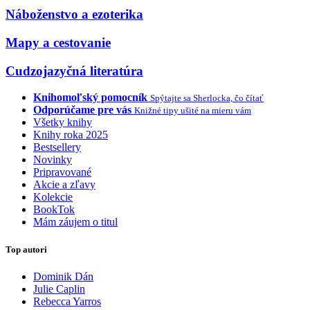
Náboženstvo a ezoterika
Mapy a cestovanie
Cudzojazyčná literatúra
Knihomoľský pomocník
Spýtajte sa Sherlocka, čo čítať
Odporúčame pre vás
Knižné tipy ušité na mieru vám
Všetky knihy
Knihy roka 2025
Bestsellery
Novinky
Pripravované
Akcie a zľavy
Kolekcie
BookTok
Mám záujem o titul
Top autori
Dominik Dán
Julie Caplin
Rebecca Yarros