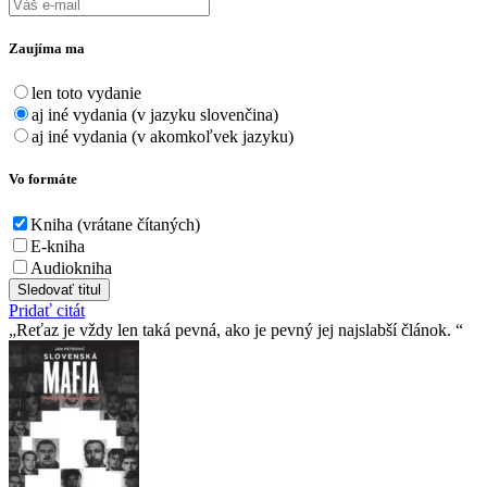
Zaujíma ma
len toto vydanie
aj iné vydania (v jazyku slovenčina)
aj iné vydania (v akomkoľvek jazyku)
Vo formáte
Kniha (vrátane čítaných)
E-kniha
Audiokniha
Sledovať titul
Pridať citát
Reťaz je vždy len taká pevná, ako je pevný jej najslabší­ článok.