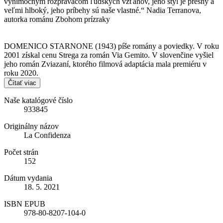
výnimočným rozprávačom ľudských vzťahov, jeho štýl je presný a
veľmi hlboký, jeho príbehy sú naše vlastné.“ Nadia Terranova,
autorka románu Zbohom prízraky
DOMENICO STARNONE (1943) píše romány a poviedky. V roku
2001 získal cenu Strega za román Via Gemito. V slovenčine vyšiel
jeho román Zviazaní, ktorého filmová adaptácia mala premiéru v
roku 2020.
Čítať viac
Naše katalógové číslo
933845
Originálny názov
La Confidenza
Počet strán
152
Dátum vydania
18. 5. 2021
ISBN EPUB
978-80-8207-104-0