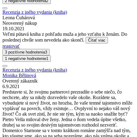
2 negatívne hodnotenia
2
Recenzia z iného vydania (kniha)
Leona Čuhárová
Neoverený nákup
19.10.2021
Veľmi pútavá kniha z pohľadu muža a jeho vzťahu k ženám. Do
poslednej chvíle som nevedela ako skončí.
Čítať viac
reagovať
3 pozitívne hodnotenia
3
1 negatívne hodnotenie
1
Recenzia z iného vydania (kniha)
Monika Bělinová
Overený zákazník
6.9.2021
Predstavte si, že svojmu partnerovi prezradíte o sebe niečo, čo
nechcete, aby sa nikdy dozvedelo vaše okolie. Rozídete sa,
vybudujete si nový život, no hrozba, že vaše temné tajomstvo môže
vyplávať na povrch, vždy existuje… Ovplyvní to nejako váš nový
život? Čo ak svet zistí, že nie ste tým, kým sa naoko snažíte byť?
Pietro Vella miloval dve ženy. Jedna o ňom vedela úplne všetko,
druhej sa so svojim desivým tajomstvom rozhodol nezveriť.
Domenico Starnone sa v tomto krátkom románe zamýšľa nad tým,
kto vlastne sme, ako sa na seba pozeráme, ako nás vníma okolie a