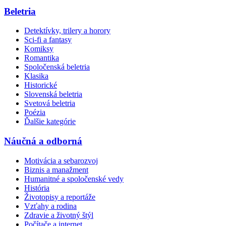
Beletria
Detektívky, trilery a horory
Sci-fi a fantasy
Komiksy
Romantika
Spoločenská beletria
Klasika
Historické
Slovenská beletria
Svetová beletria
Poézia
Ďalšie kategórie
Náučná a odborná
Motivácia a sebarozvoj
Biznis a manažment
Humanitné a spoločenské vedy
História
Životopisy a reportáže
Vzťahy a rodina
Zdravie a životný štýl
Počítače a internet