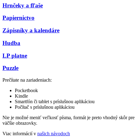
Hrnčeky a fľaše
Papiernictvo
Zápisníky a kalendáre
Hudba
LP platne
Puzzle
Prečítate na zariadeniach:
Pocketbook
Kindle
Smartfón či tablet s príslušnou aplikáciou
Počítač s príslušnou aplikáciou
Nie je možné meniť veľkosť písma, formát je preto vhodný skôr pre
väčšie obrazovky.
Viac informácií v
našich návodoch