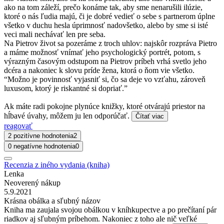
ako na tom záleží, prečo konáme tak, aby sme nenarušili ilúzie,
ktoré o nás ľudia majú, či je dobré vedieť o sebe s partnerom úplne
všetko v duchu hesla úprimnosť nadovšetko, alebo by sme si isté
veci mali nechávať len pre seba.
Na Pietrov život sa pozeráme z troch uhlov: najskôr rozpráva Pietro
a máme možnosť vnímať jeho psychologický portrét, potom, s
výrazným časovým odstupom na Pietrov príbeh vrhá svetlo jeho
dcéra a nakoniec k slovu príde žena, ktorá o ňom vie všetko.
“Možno je povinnosť vyjasniť si, čo sa deje vo vzťahu, zároveň
luxusom, ktorý je riskantné si dopriať.”
Ak máte radi pokojne plynúce knižky, ktoré otvárajú priestor na
hĺbavé úvahy, môžem ju len odporúčať.
Čítať viac
reagovať
2 pozitívne hodnotenia
2
0 negatívne hodnotenia
0
Recenzia z iného vydania (kniha)
Lenka
Neoverený nákup
5.9.2021
Krásna obálka a sľubný názov
Kniha ma zaujala svojou obálkou v kníhkupectve a po prečítaní pár
riadkov aj sľubným príbehom. Nakoniec z toho ale nič veľké