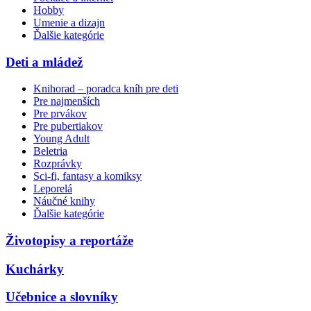
Hobby
Umenie a dizajn
Ďalšie kategórie
Deti a mládež
Knihorad – poradca kníh pre deti
Pre najmenších
Pre prvákov
Pre pubertiakov
Young Adult
Beletria
Rozprávky
Sci-fi, fantasy a komiksy
Leporelá
Náučné knihy
Ďalšie kategórie
Životopisy a reportáže
Kuchárky
Učebnice a slovníky