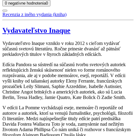
0 negatívne hodnotenia
0
Recenzia z iného vydania (kniha)
Vydavateľstvo Inaque
Vydavateľstvo Inaque vzniklo v roku 2012 s cieľom vydávať
súčasnú svetovú literatúru. Ročne prinesie dvanásť až pätnásť
prekladových titulov v štyroch základných edíciách.
Edícia Pandora sa sústredí na súčasnú tvorbu svetových autoriek
reflektujúcich ženskú skúsenosť nielen vo forme románového
rozprávania, ale aj v podobe memoárov, esejí, reportáží. V edícii
vyšli knihy od talianskej autorky Eleny Ferrante, francúzskych
prozaičiek Leily Slimani, Saphie Azzeddine, Isabelle Autissier,
Christine Angot britských a amerických autoriek, ako sú Lucia
Berlin, Tessa Hadley, Jamie Quatro, Kate Bolick či Zadie Smith.
V edícii La Pomme vychádzajú eseje, memoáre či reportáže od
autorov a autoriek, ktorí sa venujú žurnalistike, psychológii, filozofii
či literatúre. Medzi najúspešnejšie tituly edície patrí prednáška
Davida Fostera Wallacea Toto je voda, zamyslenie nad nežitým
životom Adama Phillipsa Čo nám uniká či rozhovor s francúzskym
filozofom Alainom Badiouom Chvála lásky.