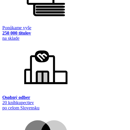
Ponúkame vyše
250 000 titulov
na sklade
Osobný odber
20 kníhkupectiev
po celom Slovensku