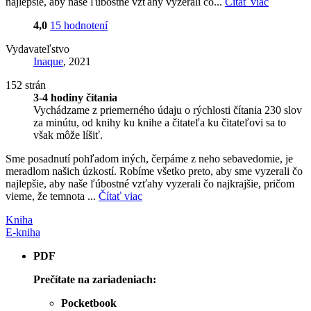
najlepšie, aby naše ľúbostné vzťahy vyzerali čo...
Čítať viac
4,0
15 hodnotení
Vydavateľstvo
Inaque
, 2021
152 strán
3-4 hodiny čítania
Vychádzame z priemerného údaju o rýchlosti čítania 230 slov
za minútu, od knihy ku knihe a čitateľa ku čitateľovi sa to
však môže líšiť.
Sme posadnutí pohľadom iných, čerpáme z neho sebavedomie, je
meradlom našich úzkostí. Robíme všetko preto, aby sme vyzerali čo
najlepšie, aby naše ľúbostné vzťahy vyzerali čo najkrajšie, pričom
vieme, že temnota ...
Čítať viac
Kniha
E-kniha
PDF
Prečítate na zariadeniach:
Pocketbook