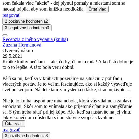
som čakala viac "akcie" - dej plynul pomaly a miestami som sa
naozaj trápila, aby som knižku neodložila.
Čítať viac
reagovať
2 pozitívne hodnotenia
2
3 negatívne hodnotenia
3
Recenzia z iného vydania (kniha)
Zuzana Hermanová
Overený nákup
29.5.2021
Krátke knihy nečítam ... ale, čo by, čítam a rada! A keď sú dobre je
to o to lepšie. A táto bola veru dobrá.
Páči sa mi, keď sa v knihách pozeráme na situáciu z pohľadu
viacerých postáv. Je to veľmi fascinujúce, ako si každý vysvetľuje
svet po svojom. Nájdete tam zamyslenia o láske, strachu,živote....
Nie je to kniha, aspoň pre mňa nebola, ktorá vás vtiahne a zaplaví
emóciami. Skôr som to vnímala ako príjemné čítanie a zamýšľanie
sa. S tým treba rátať pri jej kúpe. Ale, keď sa nastavíte na jej vlnu,
tak v konečnom dôsledku s ňou strávite svoj čas kvalitne.
Čítať viac
reagovať
3 pozitívne hodnotenia
3