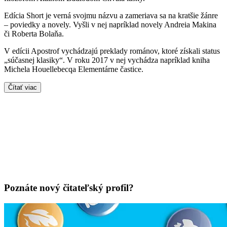
Edícia Short je verná svojmu názvu a zameriava sa na kratšie žánre
– poviedky a novely. Vyšli v nej napríklad novely Andreia Makina
či Roberta Bolaňa.
V edícii Apostrof vychádzajú preklady románov, ktoré získali status
„súčasnej klasiky“. V roku 2017 v nej vychádza napríklad kniha
Michela Houellebecqa Elementárne častice.
Čítať viac
Poznáte nový čitateľský profil?