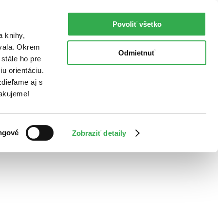
Povoliť všetko
a knihy,
ovala. Okrem
Odmietnuť
stále ho pre
u orientáciu.
dieľame aj s
Ďakujeme!
ngové
Zobraziť detaily