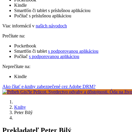
Kindle
Smartfón či tablet s príslušnou aplikáciou
Počítač s príslušnou aplikáciou
Viac informácií v
našich návodoch
Prečítate na:
Pocketbook
Smartfón či tablet
s podporovanou aplikáciou
Počítač
s podporovanou aplikáciou
Neprečítate na:
Kindle
Ako čítať e-knihy zabezpečené cez Adobe DRM?
Knihy
Peter Bilý
Prekladateľ Peter Bilý