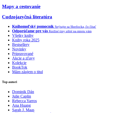
Mapy a cestovanie
Cudzojazyčná literatúra
Knihomoľský pomocník
Spýtajte sa Sherlocka, čo čítať
Odporúčame pre vás
Knižné tipy ušité na mieru vám
Všetky knihy
Knihy roka 2025
Bestsellery
Novinky
Pripravované
Akcie a zľavy
Kolekcie
BookTok
Mám záujem o titul
Top autori
Dominik Dán
Julie Caplin
Rebecca Yarros
Ana Huang
Sarah J. Maas