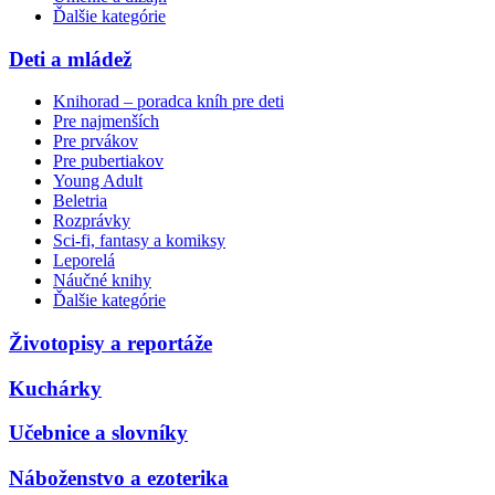
Ďalšie kategórie
Deti a mládež
Knihorad – poradca kníh pre deti
Pre najmenších
Pre prvákov
Pre pubertiakov
Young Adult
Beletria
Rozprávky
Sci-fi, fantasy a komiksy
Leporelá
Náučné knihy
Ďalšie kategórie
Životopisy a reportáže
Kuchárky
Učebnice a slovníky
Náboženstvo a ezoterika