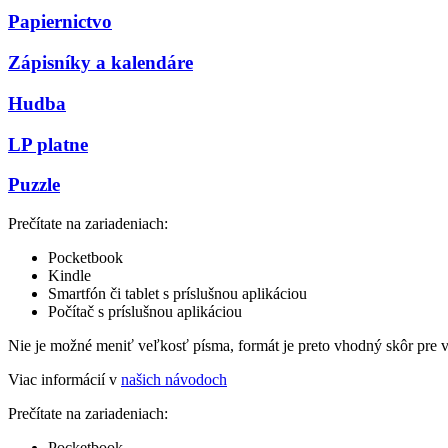
Papiernictvo
Zápisníky a kalendáre
Hudba
LP platne
Puzzle
Prečítate na zariadeniach:
Pocketbook
Kindle
Smartfón či tablet s príslušnou aplikáciou
Počítač s príslušnou aplikáciou
Nie je možné meniť veľkosť písma, formát je preto vhodný skôr pre 
Viac informácií v
našich návodoch
Prečítate na zariadeniach:
Pocketbook