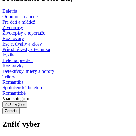
Beletria
Odborné a náučné
Pre deti a mládež
Životopisy
Životopisy a reportáže
Rozhovory
Eseje, úvahy a glosy
Prírodné vedy a technika
Fyzika
Beletria pre deti
Rozprávky
Detektívky, trilery a horory
Trilery
Romantika
Spoločenská beletria
Romantické
Viac kategórií
Zúžiť výber
Zoradiť
Zúžiť výber