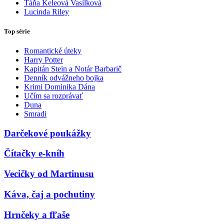
Táňa Keleová Vasilková
Lucinda Riley
Top série
Romantické úteky
Harry Potter
Kapitán Stein a Notár Barbarič
Denník odvážneho bojka
Krimi Dominika Dána
Učím sa rozprávať
Duna
Smradi
Darčekové poukážky
Čítačky e-kníh
Vecičky od Martinusu
Káva, čaj a pochutiny
Hrnčeky a fľaše