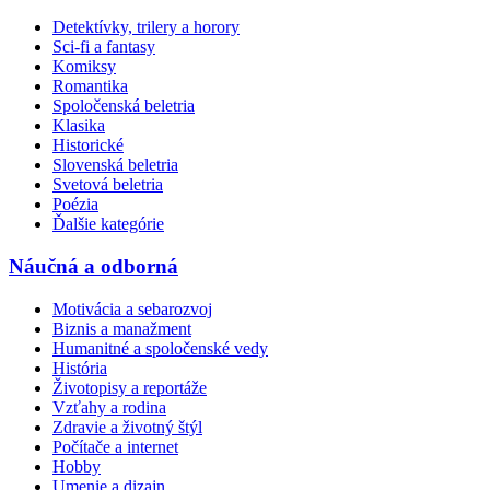
Detektívky, trilery a horory
Sci-fi a fantasy
Komiksy
Romantika
Spoločenská beletria
Klasika
Historické
Slovenská beletria
Svetová beletria
Poézia
Ďalšie kategórie
Náučná a odborná
Motivácia a sebarozvoj
Biznis a manažment
Humanitné a spoločenské vedy
História
Životopisy a reportáže
Vzťahy a rodina
Zdravie a životný štýl
Počítače a internet
Hobby
Umenie a dizajn