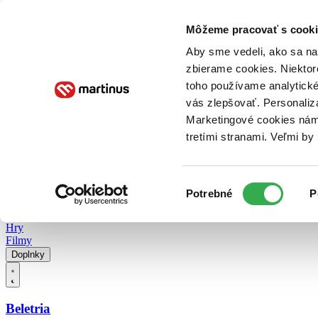
Doručenie
Kníhkupectvá
Knihovrátok
Poukážky
Knižný blog
Kontakt
Môžeme pracovať s cooki
Aby sme vedeli, ako sa na 
zbierame cookies. Niektor
E-knihy
Audioknihy
Hry
Filmy
Knihy
Doplnky
toho používame analytické
vás zlepšovať. Personaliz
Vyhľadávanie
Marketingové cookies nám 
tretími stranami. Veľmi b
Prihlásiť
Vyhľadávanie
Výber
Knihy
Potrebné
P
súhlasu
E-knihy
Audioknihy
Hry
Filmy
Doplnky
Beletria