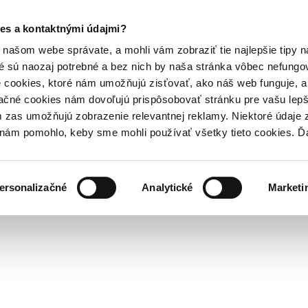
es a kontaktnými údajmi?
našom webe správate, a mohli vám zobraziť tie najlepšie tipy n
é sú naozaj potrebné a bez nich by naša stránka vôbec nefung
 cookies, ktoré nám umožňujú zisťovať, ako náš web funguje, a 
ačné cookies nám dovoľujú prispôsobovať stránku pre vašu lepši
zas umožňujú zobrazenie relevantnej reklamy. Niektoré údaje z
y nám pomohlo, keby sme mohli používať všetky tieto cookies. 
ersonalizačné
Analytické
Marketi