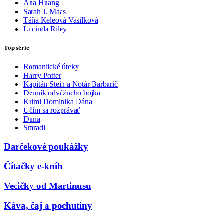
Ana Huang
Sarah J. Maas
Táňa Keleová Vasilková
Lucinda Riley
Top série
Romantické úteky
Harry Potter
Kapitán Stein a Notár Barbarič
Denník odvážneho bojka
Krimi Dominika Dána
Učím sa rozprávať
Duna
Smradi
Darčekové poukážky
Čítačky e-kníh
Vecičky od Martinusu
Káva, čaj a pochutiny