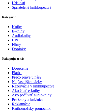
Udalosti
Spriatelené kníhkupectvá
Kategórie
Knihy
E-knihy
Audioknihy
Hry
Filmy
Doplnky
Nakupujte u nás
Doručenie
Platba
Prečo práve u nás?
Najčastejšie otázky
Rezervácia v kníhkupectve
Ako čítať e-knihy
Ako počúvať audioknihy
Pre školy a knižnice
Reklamácie
Knihomoľský pomocník