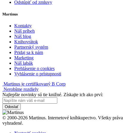
Odstúpiť od zmluvy
Martinus
Kontakty
Náš príbeh
Náš blog
Knihovrátok
Partnerský systém
Pridaj sa k nám
Marketing
Náš labák
Prehlásenie o cookies
Vyhlásenie o prístupnosti
Martinus je certifikovaný B Corp
Nerobíme rozdiely
Najlepšie novinky sú tie knižné. Získajte ich ako prví:
Odoslať
© 2000-2026 Martinus. Internetové kníhkupectvo. Všetky práva
vyhradené.