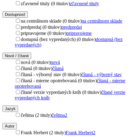
zľavnené tituly (0 titulov)
zľavnené tituly
Dostupnosť
na centrálnom sklade (0 titulov)
na centrálnom sklade
predpredaj (0 titulov)
predpredaj
pripravujeme (0 titulov)
pripravujeme
dostupná (bez vypredaných) (0 titulov)
dostupná (bez
vypredaných)
Nové / čítané
nová (0 titulov)
nová
čítaná (0 titulov)
čítaná
čítaná - výborný stav (0 titulov)
čítaná - výborný stav
čítaná - mierne opotrebovaná (0 titulov)
čítaná - mierne
opotrebovaná
čítané verzie vypredaných kníh (0 titulov)
čítané verzie
vypredaných kníh
Jazyk
čeština (2 tituly)
čeština
2
Autor
Frank Herbert (2 tituly)
Frank Herbert
2