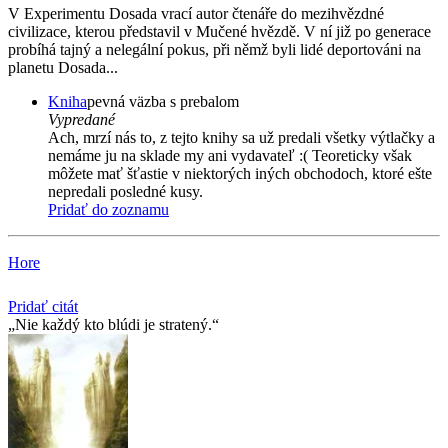
V Experimentu Dosada vrací autor čtenáře do mezihvězdné
civilizace, kterou představil v Mučené hvězdě. V ní již po generace
probíhá tajný a nelegální pokus, při němž byli lidé deportováni na
planetu Dosada...
Kniha
pevná väzba s prebalom
Vypredané
Ach, mrzí nás to, z tejto knihy sa už predali všetky výtlačky a
nemáme ju na sklade my ani vydavateľ :( Teoreticky však
môžete mať šťastie v niektorých iných obchodoch, ktoré ešte
nepredali posledné kusy.
Pridať do zoznamu
Hore
Pridať citát
Nie každý kto blúdi je stratený.