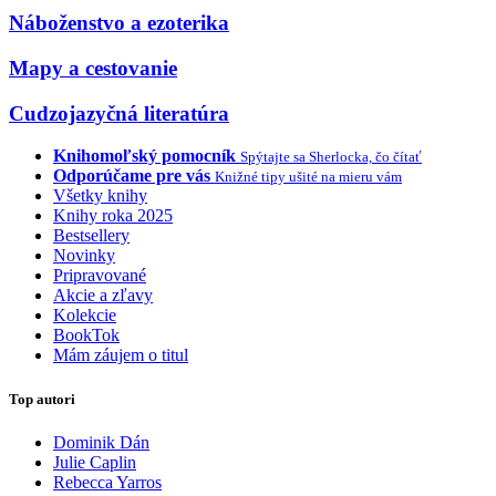
Náboženstvo a ezoterika
Mapy a cestovanie
Cudzojazyčná literatúra
Knihomoľský pomocník
Spýtajte sa Sherlocka, čo čítať
Odporúčame pre vás
Knižné tipy ušité na mieru vám
Všetky knihy
Knihy roka 2025
Bestsellery
Novinky
Pripravované
Akcie a zľavy
Kolekcie
BookTok
Mám záujem o titul
Top autori
Dominik Dán
Julie Caplin
Rebecca Yarros