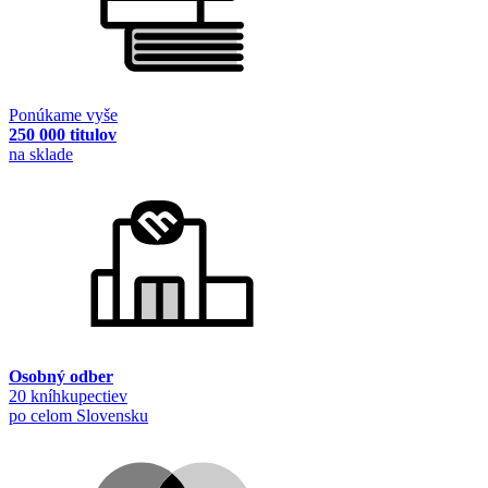
Ponúkame vyše
250 000 titulov
na sklade
Osobný odber
20 kníhkupectiev
po celom Slovensku