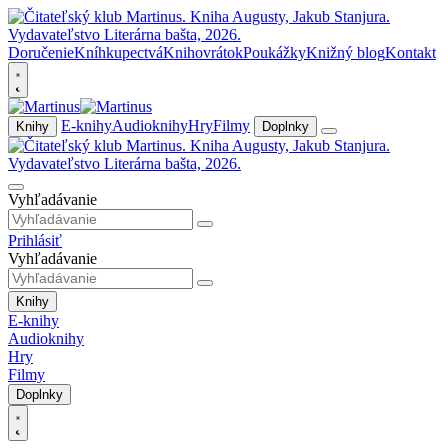
Doručenie
Kníhkupectvá
Knihovrátok
Poukážky
Knižný blog
Kontakt
E-knihy
Audioknihy
Hry
Filmy
Knihy
Doplnky
Vyhľadávanie
Prihlásiť
Vyhľadávanie
Knihy
E-knihy
Audioknihy
Hry
Filmy
Doplnky