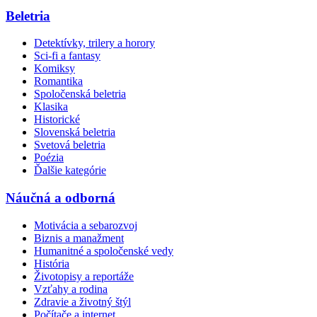
Beletria
Detektívky, trilery a horory
Sci-fi a fantasy
Komiksy
Romantika
Spoločenská beletria
Klasika
Historické
Slovenská beletria
Svetová beletria
Poézia
Ďalšie kategórie
Náučná a odborná
Motivácia a sebarozvoj
Biznis a manažment
Humanitné a spoločenské vedy
História
Životopisy a reportáže
Vzťahy a rodina
Zdravie a životný štýl
Počítače a internet