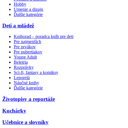
Hobby
Umenie a dizajn
Ďalšie kategórie
Deti a mládež
Knihorad – poradca kníh pre deti
Pre najmenších
Pre prvákov
Pre pubertiakov
Young Adult
Beletria
Rozprávky
Sci-fi, fantasy a komiksy
Leporelá
Náučné knihy
Ďalšie kategórie
Životopisy a reportáže
Kuchárky
Učebnice a slovníky