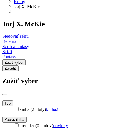
Knihy
Jorj X. McKie
Jorj X. McKie
Sledovať sériu
Beletria
Sci-fi a fantasy
Sci-fi
Fantasy
Zúžiť výber
Zoradiť
Zúžiť výber
Typ
kniha (2 tituly)
kniha
2
Zobraziť iba
novinky (0 titulov)
novinky