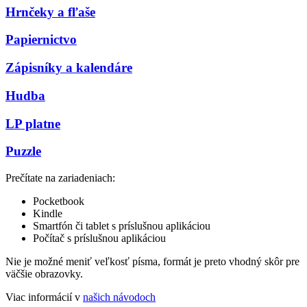
Hrnčeky a fľaše
Papiernictvo
Zápisníky a kalendáre
Hudba
LP platne
Puzzle
Prečítate na zariadeniach:
Pocketbook
Kindle
Smartfón či tablet s príslušnou aplikáciou
Počítač s príslušnou aplikáciou
Nie je možné meniť veľkosť písma, formát je preto vhodný skôr pre
väčšie obrazovky.
Viac informácií v
našich návodoch