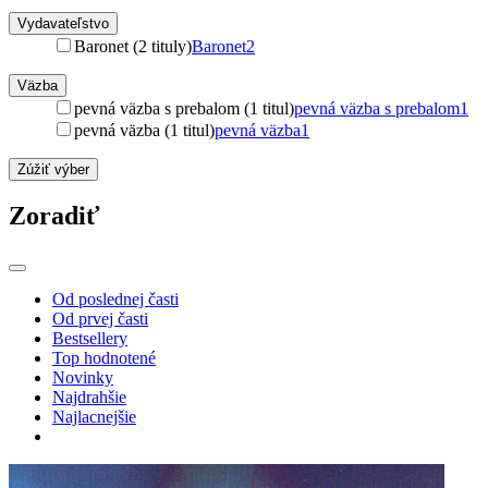
Vydavateľstvo
Baronet (2 tituly)
Baronet
2
Väzba
pevná väzba s prebalom (1 titul)
pevná väzba s prebalom
1
pevná väzba (1 titul)
pevná väzba
1
Zúžiť výber
Zoradiť
Od poslednej časti
Od prvej časti
Bestsellery
Top hodnotené
Novinky
Najdrahšie
Najlacnejšie