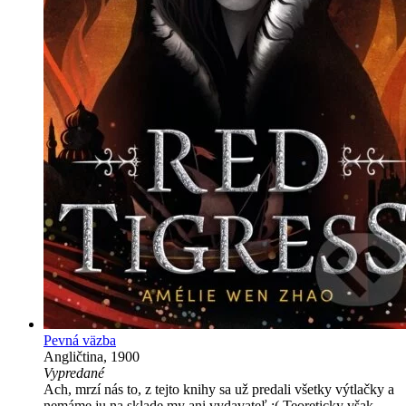
Pevná väzba
Angličtina, 1900
Vypredané
Ach, mrzí nás to, z tejto knihy sa už predali všetky výtlačky a
nemáme ju na sklade my ani vydavateľ :( Teoreticky však