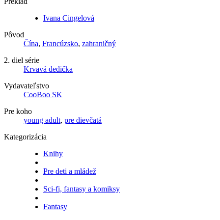
Preklad
Ivana Cingelová
Pôvod
Čína
,
Francúzsko
,
zahraničný
2. diel série
Krvavá dedička
Vydavateľstvo
CooBoo SK
Pre koho
young adult
,
pre dievčatá
Kategorizácia
Knihy
Pre deti a mládež
Sci-fi, fantasy a komiksy
Fantasy