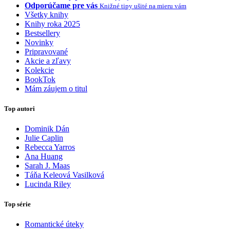
Odporúčame pre vás
Knižné tipy ušité na mieru vám
Všetky knihy
Knihy roka 2025
Bestsellery
Novinky
Pripravované
Akcie a zľavy
Kolekcie
BookTok
Mám záujem o titul
Top autori
Dominik Dán
Julie Caplin
Rebecca Yarros
Ana Huang
Sarah J. Maas
Táňa Keleová Vasilková
Lucinda Riley
Top série
Romantické úteky