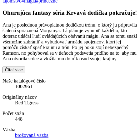
tajomstvo
#mágia
#princezné
Ohurujúca fantasy séria Krvavá dedička pokračuje!
Ana je poslednou právoplatnou dedičkou trónu, o ktorý ju pripravila
šialená spriaznená Morganya. Tá plánuje vyhubiť každého, kto
doteraz utláčal ľudí ovládajúcich obávanú mágiu. Ana sa tomu snaží
všemožne zabrániť a vybudovať armádu spojencov, ktorí jej
pomôžu získať späť krajinu a trón. Po jej boku stojí nebezpečný
Ramson, no pohyboval sa v tieňoch podsvetia pridlho na to, aby mu
Ana otvorila srdce a vložila mu do rúk osud svojej krajiny.
Čítať viac
Naše katalógové číslo
1002961
Originálny názov
Red Tigress
Počet strán
448
Väzba
brožovaná väzba