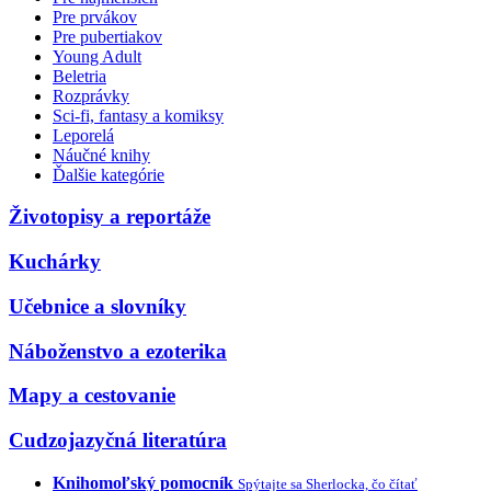
Pre prvákov
Pre pubertiakov
Young Adult
Beletria
Rozprávky
Sci-fi, fantasy a komiksy
Leporelá
Náučné knihy
Ďalšie kategórie
Životopisy a reportáže
Kuchárky
Učebnice a slovníky
Náboženstvo a ezoterika
Mapy a cestovanie
Cudzojazyčná literatúra
Knihomoľský pomocník
Spýtajte sa Sherlocka, čo čítať