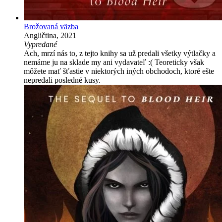
Brožovaná väzba
Angličtina, 2021
Vypredané
Ach, mrzí nás to, z tejto knihy sa už predali všetky výtlačky a
nemáme ju na sklade my ani vydavateľ :( Teoreticky však
môžete mať šťastie v niektorých iných obchodoch, ktoré ešte
nepredali posledné kusy.