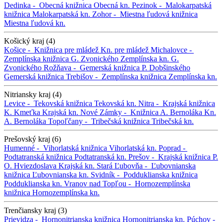
Dedinka -
Obecná knižnica
Obecná kn.
Pezinok -
Malokarpatská
knižnica
Malokarpatská kn.
Zohor -
Miestna ľudová knižnica
Miestna ľudová kn.
Košický kraj (4)
Košice -
Knižnica pre mládež
Kn. pre mládež
Michalovce -
Zemplínska knižnica G. Zvonického
Zemplínska kn. G.
Zvonického
Rožňava -
Gemerská knižnica P. Dobšinského
Gemerská knižnica
Trebišov -
Zemplínska knižnica
Zemplínska kn.
Nitriansky kraj (4)
Levice -
Tekovská knižnica
Tekovská kn.
Nitra -
Krajská knižnica
K. Kmeťka
Krajská kn.
Nové Zámky -
Knižnica A. Bernoláka
Kn.
A. Bernoláka
Topoľčany -
Tribečská knižnica
Tribečská kn.
Prešovský kraj (6)
Humenné -
Vihorlatská knižnica
Vihorlatská kn.
Poprad -
Podtatranská knižnica
Podtatranská kn.
Prešov -
Krajská knižnica P.
O. Hviezdoslava
Krajská kn.
Stará Ľubovňa -
Ľubovnianska
knižnica
Ľubovnianska kn.
Svidník -
Podduklianska knižnica
Podduklianska kn.
Vranov nad Topľou -
Hornozemplínska
knižnica
Hornozemplínska kn.
Trenčiansky kraj (3)
Prievidza -
Hornonitrianska knižnica
Hornonitrianska kn.
Púchov -