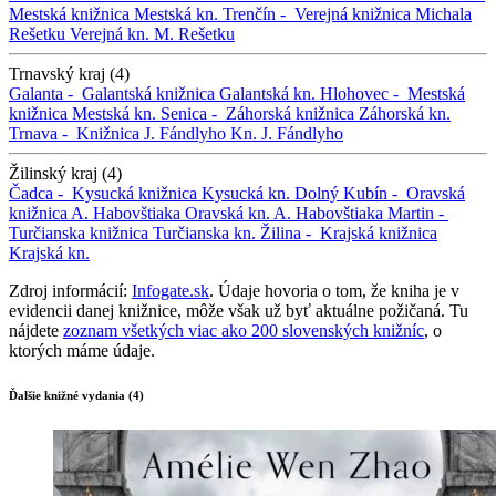
Mestská knižnica
Mestská kn.
Trenčín -
Verejná knižnica Michala
Rešetku
Verejná kn. M. Rešetku
Trnavský kraj (4)
Galanta -
Galantská knižnica
Galantská kn.
Hlohovec -
Mestská
knižnica
Mestská kn.
Senica -
Záhorská knižnica
Záhorská kn.
Trnava -
Knižnica J. Fándlyho
Kn. J. Fándlyho
Žilinský kraj (4)
Čadca -
Kysucká knižnica
Kysucká kn.
Dolný Kubín -
Oravská
knižnica A. Habovštiaka
Oravská kn. A. Habovštiaka
Martin -
Turčianska knižnica
Turčianska kn.
Žilina -
Krajská knižnica
Krajská kn.
Zdroj informácií:
Infogate.sk
. Údaje hovoria o tom, že kniha je v
evidencii danej knižnice, môže však už byť aktuálne požičaná. Tu
nájdete
zoznam všetkých viac ako 200 slovenských knižníc
, o
ktorých máme údaje.
Ďalšie knižné vydania (4)