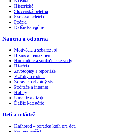
Klasika
Historické
Slovenská beletria
Svetová beletria
Poézia
Ďalšie kategórie
Náučná a odborná
Motivácia a sebarozvoj
Biznis a manažment
Humanitné a spoločenské vedy
História
Životopisy a reportáže
Vzťahy a rodina
Zdravie a životný štýl
Počítače a internet
Hobby
Umenie a dizajn
Ďalšie kategórie
Deti a mládež
Knihorad – poradca kníh pre deti
Pre najmenších