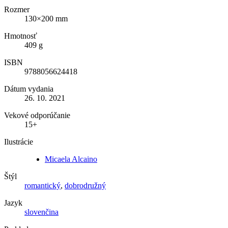
Rozmer
130×200 mm
Hmotnosť
409 g
ISBN
9788056624418
Dátum vydania
26. 10. 2021
Vekové odporúčanie
15+
Ilustrácie
Micaela Alcaino
Štýl
romantický
,
dobrodružný
Jazyk
slovenčina