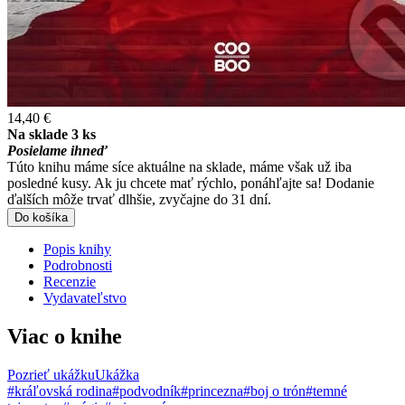
14,40 €
Na sklade 3 ks
Posielame ihneď
Túto knihu máme síce aktuálne na sklade, máme však už iba
posledné kusy. Ak ju chcete mať rýchlo, ponáhľajte sa! Dodanie
ďalších môže trvať dlhšie, zvyčajne do 31 dní.
Do košíka
Popis knihy
Podrobnosti
Recenzie
Vydavateľstvo
Viac o knihe
Pozrieť ukážku
Ukážka
#kráľovská rodina
#podvodník
#princezna
#boj o trón
#temné