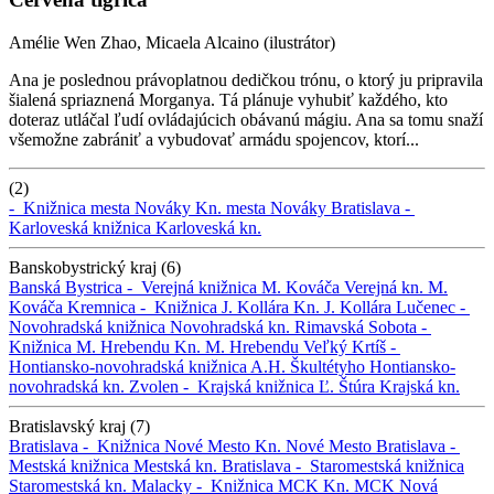
Amélie Wen Zhao, Micaela Alcaino (ilustrátor)
Ana je poslednou právoplatnou dedičkou trónu, o ktorý ju pripravila
šialená spriaznená Morganya. Tá plánuje vyhubiť každého, kto
doteraz utláčal ľudí ovládajúcich obávanú mágiu. Ana sa tomu snaží
všemožne zabrániť a vybudovať armádu spojencov, ktorí...
(2)
-
Knižnica mesta Nováky
Kn. mesta Nováky
Bratislava -
Karloveská knižnica
Karloveská kn.
Banskobystrický kraj (6)
Banská Bystrica -
Verejná knižnica M. Kováča
Verejná kn. M.
Kováča
Kremnica -
Knižnica J. Kollára
Kn. J. Kollára
Lučenec -
Novohradská knižnica
Novohradská kn.
Rimavská Sobota -
Knižnica M. Hrebendu
Kn. M. Hrebendu
Veľký Krtíš -
Hontiansko-novohradská knižnica A.H. Škultétyho
Hontiansko-
novohradská kn.
Zvolen -
Krajská knižnica Ľ. Štúra
Krajská kn.
Bratislavský kraj (7)
Bratislava -
Knižnica Nové Mesto
Kn. Nové Mesto
Bratislava -
Mestská knižnica
Mestská kn.
Bratislava -
Staromestská knižnica
Staromestská kn.
Malacky -
Knižnica MCK
Kn. MCK
Nová