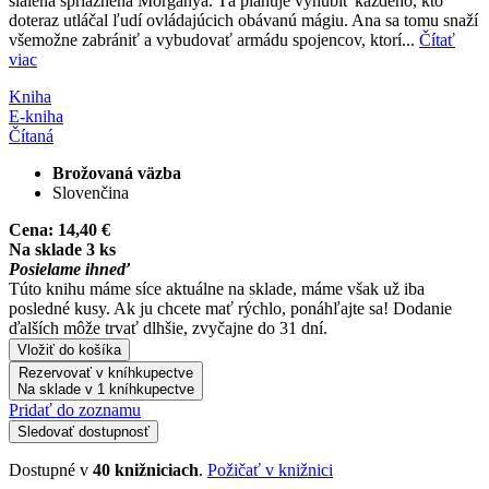
šialená spriaznená Morganya. Tá plánuje vyhubiť každého, kto
doteraz utláčal ľudí ovládajúcich obávanú mágiu. Ana sa tomu snaží
všemožne zabrániť a vybudovať armádu spojencov, ktorí...
Čítať
viac
Kniha
E-kniha
Čítaná
Brožovaná väzba
Slovenčina
Cena:
14,40 €
Na sklade 3 ks
Posielame ihneď
Túto knihu máme síce aktuálne na sklade, máme však už iba
posledné kusy. Ak ju chcete mať rýchlo, ponáhľajte sa! Dodanie
ďalších môže trvať dlhšie, zvyčajne do 31 dní.
Vložiť do košíka
Rezervovať v kníhkupectve
Na sklade v 1 kníhkupectve
Pridať do zoznamu
Sledovať dostupnosť
Dostupné v
40 knižniciach
.
Požičať v knižnici