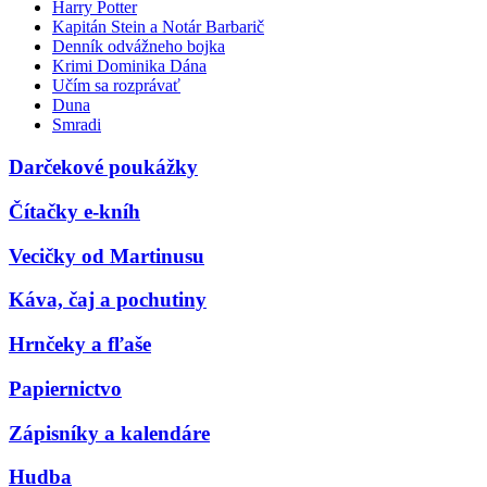
Harry Potter
Kapitán Stein a Notár Barbarič
Denník odvážneho bojka
Krimi Dominika Dána
Učím sa rozprávať
Duna
Smradi
Darčekové poukážky
Čítačky e-kníh
Vecičky od Martinusu
Káva, čaj a pochutiny
Hrnčeky a fľaše
Papiernictvo
Zápisníky a kalendáre
Hudba