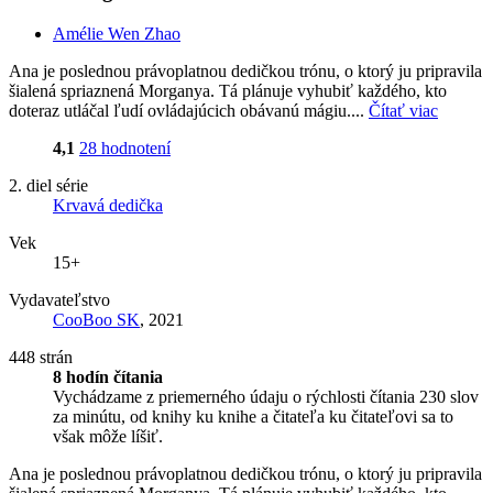
Amélie Wen Zhao
Ana je poslednou právoplatnou dedičkou trónu, o ktorý ju pripravila
šialená spriaznená Morganya. Tá plánuje vyhubiť každého, kto
doteraz utláčal ľudí ovládajúcich obávanú mágiu....
Čítať viac
4,1
28 hodnotení
2. diel série
Krvavá dedička
Vek
15+
Vydavateľstvo
CooBoo SK
, 2021
448 strán
8 hodín čítania
Vychádzame z priemerného údaju o rýchlosti čítania 230 slov
za minútu, od knihy ku knihe a čitateľa ku čitateľovi sa to
však môže líšiť.
Ana je poslednou právoplatnou dedičkou trónu, o ktorý ju pripravila