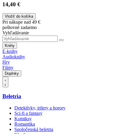
14,40 €
Vložiť do košíka
Pri nákupe nad 49 €
poštovné zadarmo
Vyhľadávanie
Knihy
E-knihy
Audioknihy
Hry
Filmy
Doplnky
Beletria
Detektívky, trilery a horory
Sci-fi a fantasy
Komiksy
Romantika
Spoločenská beletria