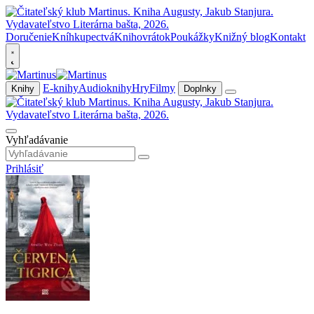
Doručenie
Kníhkupectvá
Knihovrátok
Poukážky
Knižný blog
Kontakt
E-knihy
Audioknihy
Hry
Filmy
Knihy
Doplnky
Vyhľadávanie
Prihlásiť