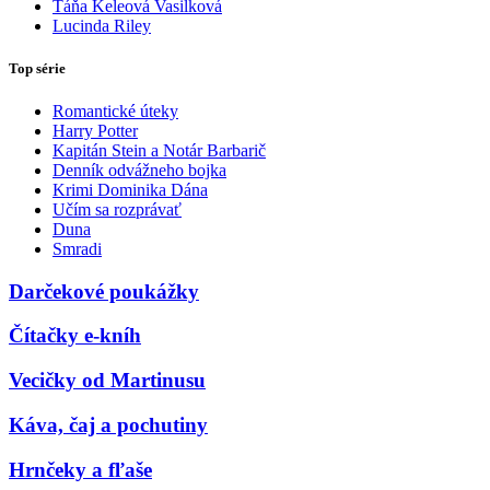
Táňa Keleová Vasilková
Lucinda Riley
Top série
Romantické úteky
Harry Potter
Kapitán Stein a Notár Barbarič
Denník odvážneho bojka
Krimi Dominika Dána
Učím sa rozprávať
Duna
Smradi
Darčekové poukážky
Čítačky e-kníh
Vecičky od Martinusu
Káva, čaj a pochutiny
Hrnčeky a fľaše