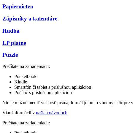
Papiernictvo
Zápisníky a kalendáre
Hudba
LP platne
Puzzle
Prečítate na zariadeniach:
Pocketbook
Kindle
Smartfón či tablet s príslušnou aplikáciou
Počítač s príslušnou aplikáciou
Nie je možné meniť veľkosť písma, formát je preto vhodný skôr pre 
Viac informácií v
našich návodoch
Prečítate na zariadeniach:
Pocketbook