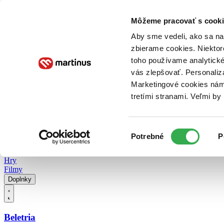
Doručenie
Kníhkupectvá
Knihovrátok
Poukážky
Knižný blog
Kontakt
Môžeme pracovať s cooki
Aby sme vedeli, ako sa na 
zbierame cookies. Niektor
E-knihy
Audioknihy
Hry
Filmy
Knihy
Doplnky
toho používame analytické
vás zlepšovať. Personaliz
Vyhľadávanie
Marketingové cookies nám 
tretími stranami. Veľmi b
Prihlásiť
Vyhľadávanie
Výber
Knihy
Potrebné
P
súhlasu
E-knihy
Audioknihy
Hry
Filmy
Doplnky
Beletria