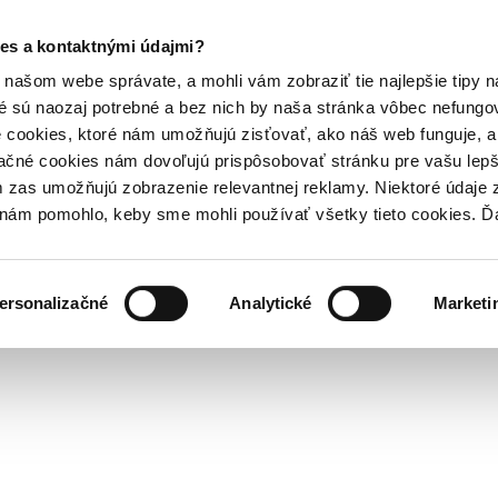
es a kontaktnými údajmi?
našom webe správate, a mohli vám zobraziť tie najlepšie tipy n
é sú naozaj potrebné a bez nich by naša stránka vôbec nefung
 cookies, ktoré nám umožňujú zisťovať, ako náš web funguje, a 
ačné cookies nám dovoľujú prispôsobovať stránku pre vašu lepši
zas umožňujú zobrazenie relevantnej reklamy. Niektoré údaje z
y nám pomohlo, keby sme mohli používať všetky tieto cookies. 
ersonalizačné
Analytické
Marketi