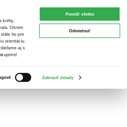
Povoliť všetko
a knihy,
ovala. Okrem
Odmietnuť
stále ho pre
u orientáciu.
dieľame aj s
Ďakujeme!
ngové
Zobraziť detaily