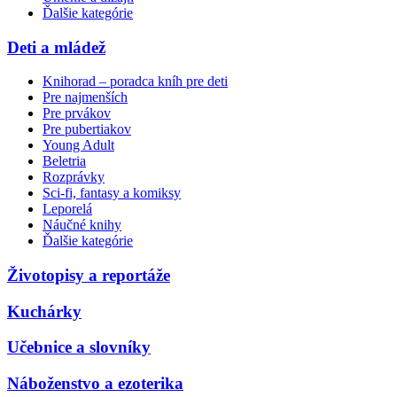
Ďalšie kategórie
Deti a mládež
Knihorad – poradca kníh pre deti
Pre najmenších
Pre prvákov
Pre pubertiakov
Young Adult
Beletria
Rozprávky
Sci-fi, fantasy a komiksy
Leporelá
Náučné knihy
Ďalšie kategórie
Životopisy a reportáže
Kuchárky
Učebnice a slovníky
Náboženstvo a ezoterika