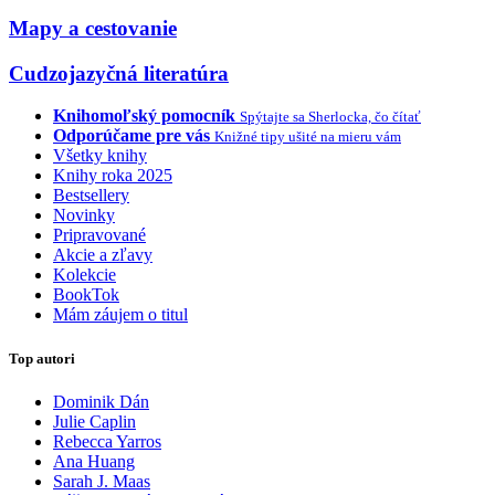
Mapy a cestovanie
Cudzojazyčná literatúra
Knihomoľský pomocník
Spýtajte sa Sherlocka, čo čítať
Odporúčame pre vás
Knižné tipy ušité na mieru vám
Všetky knihy
Knihy roka 2025
Bestsellery
Novinky
Pripravované
Akcie a zľavy
Kolekcie
BookTok
Mám záujem o titul
Top autori
Dominik Dán
Julie Caplin
Rebecca Yarros
Ana Huang
Sarah J. Maas