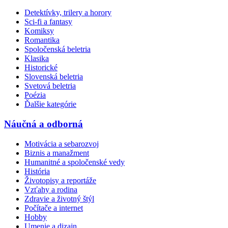
Detektívky, trilery a horory
Sci-fi a fantasy
Komiksy
Romantika
Spoločenská beletria
Klasika
Historické
Slovenská beletria
Svetová beletria
Poézia
Ďalšie kategórie
Náučná a odborná
Motivácia a sebarozvoj
Biznis a manažment
Humanitné a spoločenské vedy
História
Životopisy a reportáže
Vzťahy a rodina
Zdravie a životný štýl
Počítače a internet
Hobby
Umenie a dizajn