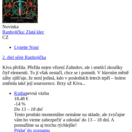
Novinka
Ranhojička: Zlatá klec
CZ
Lynette Noni
2. diel série
Ranhojička
Kiva přežila. Přežila nejen vězení Zalindov, ale i smrtící zkoušky
čtyř elementů. To jí však nestačí, chce se i pomstít. V hlavním městě
záhy zjišťuje, že není jediná, kdo v posledních letech trpěl – bolest
změnila také její sourozence. Brzy už Kiva...
Kniha
pevná väzba
18,48 €
-14 %
Do 13 – 18 dní
Tento produkt momentálne nemáme na sklade, ale zvyčajne
vám ho vieme zabezpečiť a odoslať do 13 – 18 dní. A
posnažíme sa aj trochu rýchlejšie!
Pridať do zoznamu