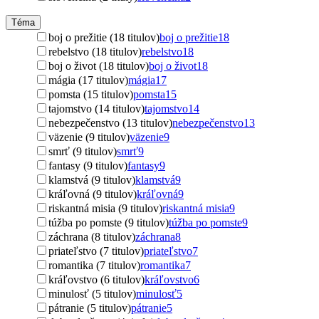
Téma
boj o prežitie (18 titulov)
boj o prežitie
18
rebelstvo (18 titulov)
rebelstvo
18
boj o život (18 titulov)
boj o život
18
mágia (17 titulov)
mágia
17
pomsta (15 titulov)
pomsta
15
tajomstvo (14 titulov)
tajomstvo
14
nebezpečenstvo (13 titulov)
nebezpečenstvo
13
väzenie (9 titulov)
väzenie
9
smrť (9 titulov)
smrť
9
fantasy (9 titulov)
fantasy
9
klamstvá (9 titulov)
klamstvá
9
kráľovná (9 titulov)
kráľovná
9
riskantná misia (9 titulov)
riskantná misia
9
túžba po pomste (9 titulov)
túžba po pomste
9
záchrana (8 titulov)
záchrana
8
priateľstvo (7 titulov)
priateľstvo
7
romantika (7 titulov)
romantika
7
kráľovstvo (6 titulov)
kráľovstvo
6
minulosť (5 titulov)
minulosť
5
pátranie (5 titulov)
pátranie
5