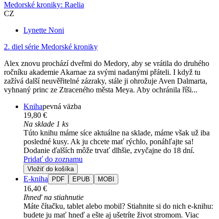
Medorské kroniky: Raelia
CZ
Lynette Noni
2. diel série
Medorské kroniky
Alex znovu prochází dveřmi do Medory, aby se vrátila do druhého
ročníku akademie Akarnae za svými nadanými přáteli. I když tu
zažívá další neuvěřitelné zázraky, stále ji ohrožuje Aven Dalmarta,
vyhnaný princ ze Ztraceného města Meya. Aby ochránila říši...
Kniha
pevná väzba
19,80 €
Na sklade 1 ks
Túto knihu máme síce aktuálne na sklade, máme však už iba
posledné kusy. Ak ju chcete mať rýchlo, ponáhľajte sa!
Dodanie ďalších môže trvať dlhšie, zvyčajne do 18 dní.
Pridať do zoznamu
Vložiť do košíka
E-kniha
PDF
EPUB
MOBI
16,40 €
Ihneď na stiahnutie
Máte čítačku, tablet alebo mobil? Stiahnite si do nich e-knihu:
budete ju mať hneď a ešte aj ušetríte život stromom. Viac