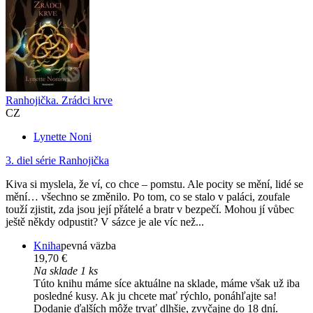
Ranhojička. Zrádci krve
CZ
Lynette Noni
3. diel série
Ranhojička
Kiva si myslela, že ví, co chce – pomstu. Ale pocity se mění, lidé se
mění… všechno se změnilo. Po tom, co se stalo v paláci, zoufale
touží zjistit, zda jsou její přátelé a bratr v bezpečí. Mohou jí vůbec
ještě někdy odpustit? V sázce je ale víc než...
Kniha
pevná väzba
19,70 €
Na sklade 1 ks
Túto knihu máme síce aktuálne na sklade, máme však už iba
posledné kusy. Ak ju chcete mať rýchlo, ponáhľajte sa!
Dodanie ďalších môže trvať dlhšie, zvyčajne do 18 dní.