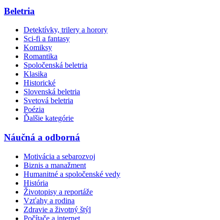
Beletria
Detektívky, trilery a horory
Sci-fi a fantasy
Komiksy
Romantika
Spoločenská beletria
Klasika
Historické
Slovenská beletria
Svetová beletria
Poézia
Ďalšie kategórie
Náučná a odborná
Motivácia a sebarozvoj
Biznis a manažment
Humanitné a spoločenské vedy
História
Životopisy a reportáže
Vzťahy a rodina
Zdravie a životný štýl
Počítače a internet