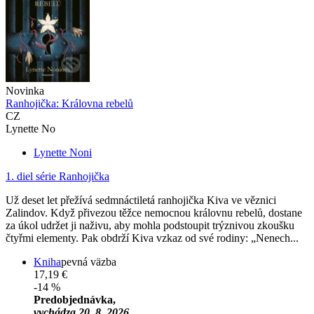
Novinka
Ranhojička: Královna rebelů
CZ
Lynette No
Lynette Noni
1. diel série
Ranhojička
Už deset let přežívá sedmnáctiletá ranhojička Kiva ve věznici
Zalindov. Když přivezou těžce nemocnou královnu rebelů, dostane
za úkol udržet ji naživu, aby mohla podstoupit trýznivou zkoušku
čtyřmi elementy. Pak obdrží Kiva vzkaz od své rodiny: „Nenech...
Kniha
pevná väzba
17,19 €
-14 %
Predobjednávka,
vychádza 20. 8. 2026