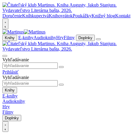
Doručenie
Kníhkupectvá
Knihovrátok
Poukážky
Knižný blog
Kontakt
E-knihy
Audioknihy
Hry
Filmy
Knihy
Doplnky
Vyhľadávanie
Prihlásiť
Vyhľadávanie
Knihy
E-knihy
Audioknihy
Hry
Filmy
Doplnky