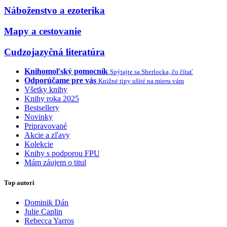
Náboženstvo a ezoterika
Mapy a cestovanie
Cudzojazyčná literatúra
Knihomoľský pomocník
Spýtajte sa Sherlocka, čo čítať
Odporúčame pre vás
Knižné tipy ušité na mieru vám
Všetky knihy
Knihy roka 2025
Bestsellery
Novinky
Pripravované
Akcie a zľavy
Kolekcie
Knihy s podporou FPU
Mám záujem o titul
Top autori
Dominik Dán
Julie Caplin
Rebecca Yarros