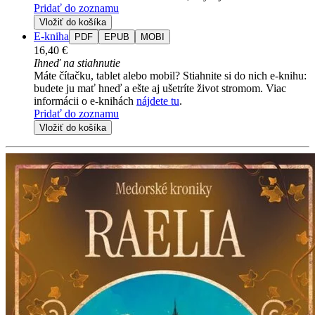
Pridať do zoznamu
Vložiť do košíka
E-kniha
PDF
EPUB
MOBI
16,40 €
Ihneď na stiahnutie
Máte čítačku, tablet alebo mobil? Stiahnite si do nich e-knihu:
budete ju mať hneď a ešte aj ušetríte život stromom. Viac
informácii o e-knihách
nájdete tu
.
Pridať do zoznamu
Vložiť do košíka