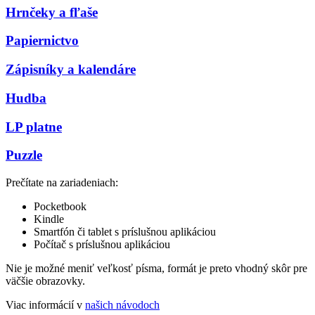
Hrnčeky a fľaše
Papiernictvo
Zápisníky a kalendáre
Hudba
LP platne
Puzzle
Prečítate na zariadeniach:
Pocketbook
Kindle
Smartfón či tablet s príslušnou aplikáciou
Počítač s príslušnou aplikáciou
Nie je možné meniť veľkosť písma, formát je preto vhodný skôr pre
väčšie obrazovky.
Viac informácií v
našich návodoch