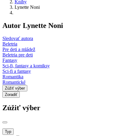
Knihy
Lynette Noni
Autor Lynette Noni
Sledovať autora
Beletria
Pre deti a mládež
Beletria pre deti
Fantasy
Sci-fi, fantasy a komiksy
Sci-fi a fantasy
Romantika
Romantické
Zúžiť výber
Zoradiť
Zúžiť výber
Typ