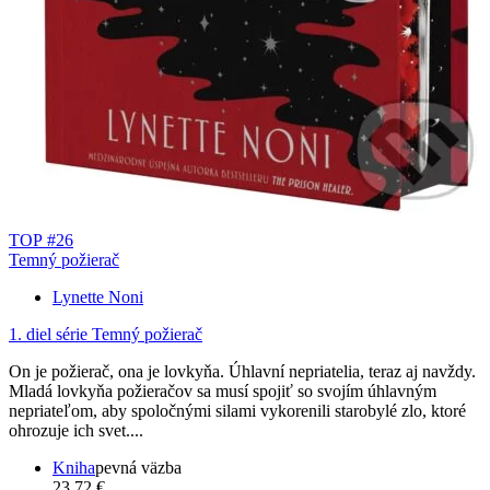
TOP #26
Temný požierač
Lynette Noni
1. diel série
Temný požierač
On je požierač, ona je lovkyňa. Úhlavní nepriatelia, teraz aj navždy.
Mladá lovkyňa požieračov sa musí spojiť so svojím úhlavným
nepriateľom, aby spoločnými silami vykorenili starobylé zlo, ktoré
ohrozuje ich svet....
Kniha
pevná väzba
23,72 €