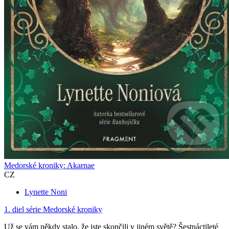
Medorské kroniky: Akarnae
CZ
Lynette Noni
1. diel série
Medorské kroniky
Už se vám někdy stalo, že jste skončili v jiném světě? Šestnáctileté