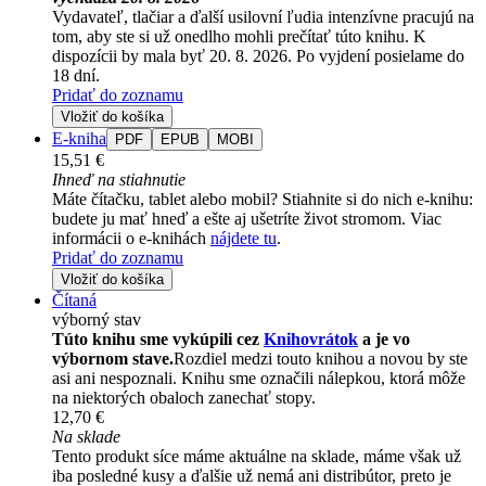
Vydavateľ, tlačiar a ďalší usilovní ľudia intenzívne pracujú na
tom, aby ste si už onedlho mohli prečítať túto knihu. K
dispozícii by mala byť 20. 8. 2026. Po vyjdení posielame do
18 dní.
Pridať do zoznamu
Vložiť do košíka
E-kniha
PDF
EPUB
MOBI
15,51 €
Ihneď na stiahnutie
Máte čítačku, tablet alebo mobil? Stiahnite si do nich e-knihu:
budete ju mať hneď a ešte aj ušetríte život stromom. Viac
informácii o e-knihách
nájdete tu
.
Pridať do zoznamu
Vložiť do košíka
Čítaná
výborný stav
Túto knihu sme vykúpili cez
Knihovrátok
a je vo
výbornom stave.
Rozdiel medzi touto knihou a novou by ste
asi ani nespoznali. Knihu sme označili nálepkou, ktorá môže
na niektorých obaloch zanechať stopy.
12,70 €
Na sklade
Tento produkt síce máme aktuálne na sklade, máme však už
iba posledné kusy a ďalšie už nemá ani distribútor, preto je