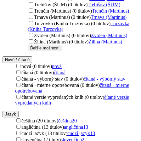
Trebišov (ŠUM) (0 titulov)
Trebišov (ŠUM)
Trenčín (Martinus) (0 titulov)
Trenčín (Martinus)
Trnava (Martinus) (0 titulov)
Trnava (Martinus)
Turzovka (Kniha Turzovka) (0 titulov)
Turzovka
(Kniha Turzovka)
Zvolen (Martinus) (0 titulov)
Zvolen (Martinus)
Žilina (Martinus) (0 titulov)
Žilina (Martinus)
Ďalšie možnosti
Nové / čítané
nová (0 titulov)
nová
čítaná (0 titulov)
čítaná
čítaná - výborný stav (0 titulov)
čítaná - výborný stav
čítaná - mierne opotrebovaná (0 titulov)
čítaná - mierne
opotrebovaná
čítané verzie vypredaných kníh (0 titulov)
čítané verzie
vypredaných kníh
Jazyk
čeština (20 titulov)
čeština
20
angličtina (13 titulov)
angličtina
13
cudzí jazyk (13 titulov)
cudzí jazyk
13
slovenčina (2 tituly)
slovenčina
2