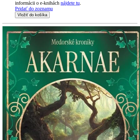
informácii o e-knihách
nájdete tu
.
Pridať do zoznamu
Vložiť do košíka