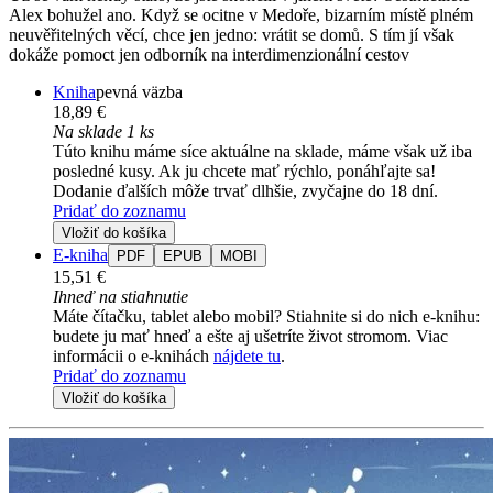
Alex bohužel ano. Když se ocitne v Medoře, bizarním místě plném
neuvěřitelných věcí, chce jen jedno: vrátit se domů. S tím jí však
dokáže pomoct jen odborník na interdimenzionální cestov
Kniha
pevná väzba
18,89 €
Na sklade 1 ks
Túto knihu máme síce aktuálne na sklade, máme však už iba
posledné kusy. Ak ju chcete mať rýchlo, ponáhľajte sa!
Dodanie ďalších môže trvať dlhšie, zvyčajne do 18 dní.
Pridať do zoznamu
Vložiť do košíka
E-kniha
PDF
EPUB
MOBI
15,51 €
Ihneď na stiahnutie
Máte čítačku, tablet alebo mobil? Stiahnite si do nich e-knihu:
budete ju mať hneď a ešte aj ušetríte život stromom. Viac
informácii o e-knihách
nájdete tu
.
Pridať do zoznamu
Vložiť do košíka