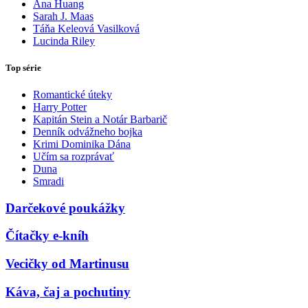
Ana Huang
Sarah J. Maas
Táňa Keleová Vasilková
Lucinda Riley
Top série
Romantické úteky
Harry Potter
Kapitán Stein a Notár Barbarič
Denník odvážneho bojka
Krimi Dominika Dána
Učím sa rozprávať
Duna
Smradi
Darčekové poukážky
Čítačky e-kníh
Vecičky od Martinusu
Káva, čaj a pochutiny