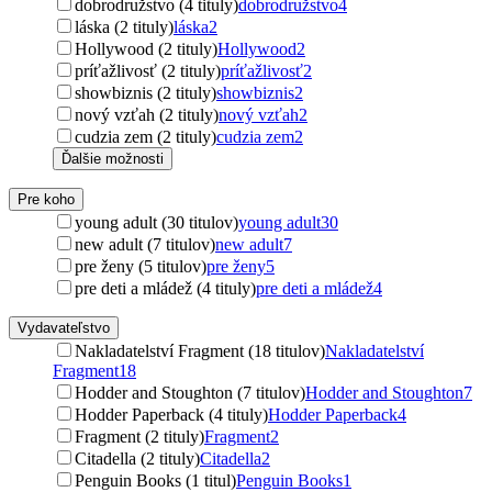
dobrodružstvo (4 tituly)
dobrodružstvo
4
láska (2 tituly)
láska
2
Hollywood (2 tituly)
Hollywood
2
príťažlivosť (2 tituly)
príťažlivosť
2
showbiznis (2 tituly)
showbiznis
2
nový vzťah (2 tituly)
nový vzťah
2
cudzia zem (2 tituly)
cudzia zem
2
Ďalšie možnosti
Pre koho
young adult (30 titulov)
young adult
30
new adult (7 titulov)
new adult
7
pre ženy (5 titulov)
pre ženy
5
pre deti a mládež (4 tituly)
pre deti a mládež
4
Vydavateľstvo
Nakladatelství Fragment (18 titulov)
Nakladatelství
Fragment
18
Hodder and Stoughton (7 titulov)
Hodder and Stoughton
7
Hodder Paperback (4 tituly)
Hodder Paperback
4
Fragment (2 tituly)
Fragment
2
Citadella (2 tituly)
Citadella
2
Penguin Books (1 titul)
Penguin Books
1