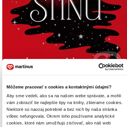
Môžeme pracovať s cookies a kontaktnými údajmi?
E-kniha
Novinka
Aby sme vedeli, ako sa na našom webe správate, a mohli
Lovkyně stínů
CZ
vám zobraziť tie najlepšie tipy na knihy, zbierame cookies.
Niektoré sú naozaj potrebné a bez nich by naša stránka
Lynette Noniová
vôbec nefungovala. Okrem toho používame analytické
1. diel série
Lovkyně stínů
cookies, ktoré nám umožňujú zisťovať, ako náš web