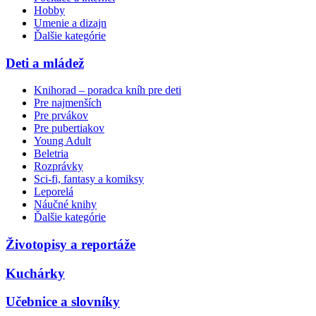
Hobby
Umenie a dizajn
Ďalšie kategórie
Deti a mládež
Knihorad – poradca kníh pre deti
Pre najmenších
Pre prvákov
Pre pubertiakov
Young Adult
Beletria
Rozprávky
Sci-fi, fantasy a komiksy
Leporelá
Náučné knihy
Ďalšie kategórie
Životopisy a reportáže
Kuchárky
Učebnice a slovníky