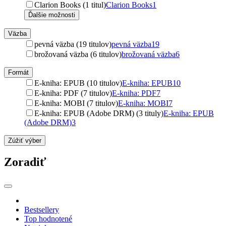
Clarion Books (1 titul)
Clarion Books
1
Ďalšie možnosti
Väzba
pevná väzba (19 titulov)
pevná väzba
19
brožovaná väzba (6 titulov)
brožovaná väzba
6
Formát
E-kniha: EPUB (10 titulov)
E-kniha: EPUB
10
E-kniha: PDF (7 titulov)
E-kniha: PDF
7
E-kniha: MOBI (7 titulov)
E-kniha: MOBI
7
E-kniha: EPUB (Adobe DRM) (3 tituly)
E-kniha: EPUB
(Adobe DRM)
3
Zúžiť výber
Zoradiť
Bestsellery
Top hodnotené