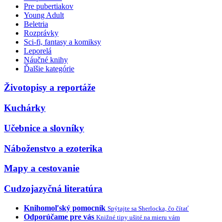
Pre pubertiakov
Young Adult
Beletria
Rozprávky
Sci-fi, fantasy a komiksy
Leporelá
Náučné knihy
Ďalšie kategórie
Životopisy a reportáže
Kuchárky
Učebnice a slovníky
Náboženstvo a ezoterika
Mapy a cestovanie
Cudzojazyčná literatúra
Knihomoľský pomocník
Spýtajte sa Sherlocka, čo čítať
Odporúčame pre vás
Knižné tipy ušité na mieru vám