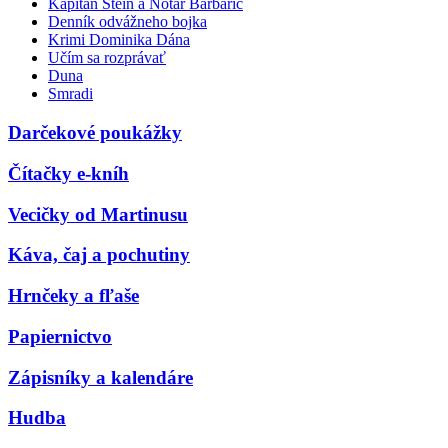
Kapitán Stein a Notár Barbarič
Denník odvážneho bojka
Krimi Dominika Dána
Učím sa rozprávať
Duna
Smradi
Darčekové poukážky
Čítačky e-kníh
Vecičky od Martinusu
Káva, čaj a pochutiny
Hrnčeky a fľaše
Papiernictvo
Zápisníky a kalendáre
Hudba