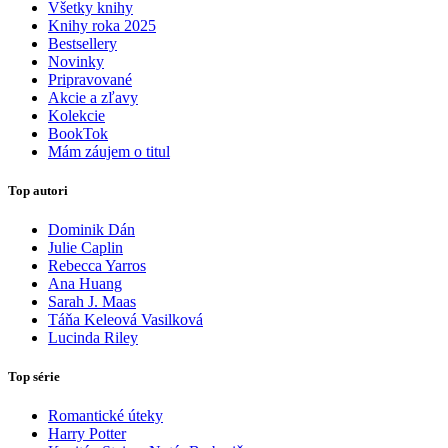
Všetky knihy
Knihy roka 2025
Bestsellery
Novinky
Pripravované
Akcie a zľavy
Kolekcie
BookTok
Mám záujem o titul
Top autori
Dominik Dán
Julie Caplin
Rebecca Yarros
Ana Huang
Sarah J. Maas
Táňa Keleová Vasilková
Lucinda Riley
Top série
Romantické úteky
Harry Potter