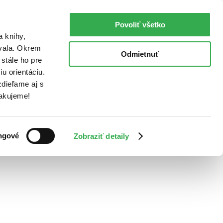
Povoliť všetko
a knihy,
ovala. Okrem
Odmietnuť
stále ho pre
u orientáciu.
dieľame aj s
Ďakujeme!
ngové
Zobraziť detaily