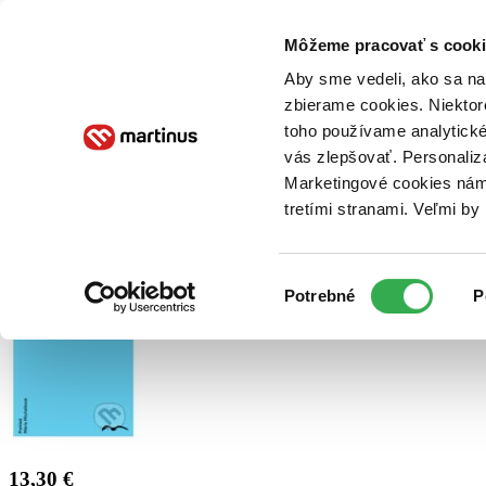
Doručenie
Kníhkupectvá
Knihovrátok
Poukážky
Knižný blog
Kontakt
Môžeme pracovať s cooki
Aby sme vedeli, ako sa na 
zbierame cookies. Niektor
E-knihy
Audioknihy
Hry
Filmy
Knihy
Doplnky
toho používame analytické
vás zlepšovať. Personaliz
Vyhľadávanie
Marketingové cookies nám 
tretími stranami. Veľmi b
Prihlásiť
Výber
Potrebné
P
súhlasu
13,30 €