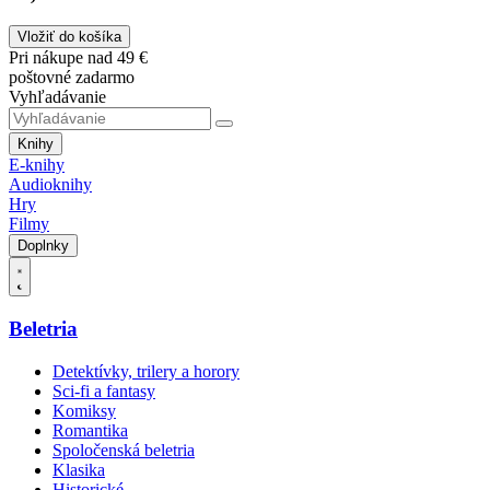
Vložiť do košíka
Pri nákupe nad 49 €
poštovné zadarmo
Vyhľadávanie
Knihy
E-knihy
Audioknihy
Hry
Filmy
Doplnky
Beletria
Detektívky, trilery a horory
Sci-fi a fantasy
Komiksy
Romantika
Spoločenská beletria
Klasika
Historické