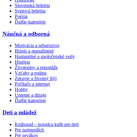
Slovenská beletria
Svetová beletria
Poézia
Ďalšie kategórie
Náučná a odborná
Motivácia a sebarozvoj
Biznis a manažment
Humanitné a spoločenské vedy
História
Životopisy a reportáže
Vzťahy a rodina
Zdravie a životný štýl
Počítače a internet
Hobby
Umenie a dizajn
Ďalšie kategórie
Deti a mládež
Knihorad – poradca kníh pre deti
Pre najmenších
Pre prvákov