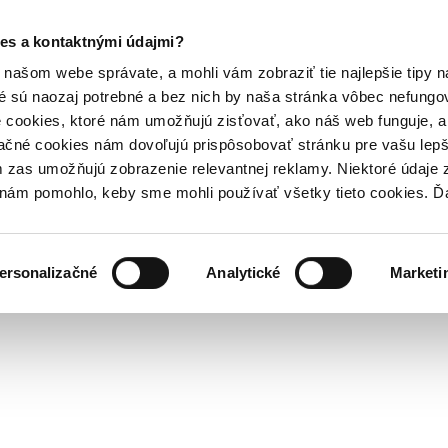
es a kontaktnými údajmi?
našom webe správate, a mohli vám zobraziť tie najlepšie tipy n
é sú naozaj potrebné a bez nich by naša stránka vôbec nefung
 cookies, ktoré nám umožňujú zisťovať, ako náš web funguje, a 
ačné cookies nám dovoľujú prispôsobovať stránku pre vašu lepši
zas umožňujú zobrazenie relevantnej reklamy. Niektoré údaje z
y nám pomohlo, keby sme mohli používať všetky tieto cookies. 
ersonalizačné
Analytické
Marketi